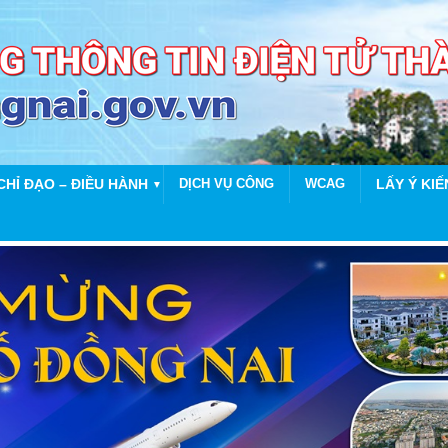
CHỈ ĐẠO – ĐIỀU HÀNH
DỊCH VỤ CÔNG
WCAG
LẤY Ý KIẾ
▼