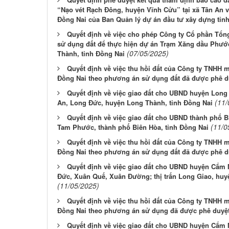
“Nạo vét Rạch Đông, huyện Vĩnh Cửu” tại xã Tân An v
Đồng Nai của Ban Quản lý dự án đầu tư xây dựng tỉn
Quyết định về việc cho phép Công ty Cổ phần Tổn
sử dụng đất để thực hiện dự án Trạm Xăng dầu Phướ
(07/05/2025)
Thành, tỉnh Đồng Nai
Quyết định về việc thu hồi đất của Công ty TNHH 
Đồng Nai theo phương án sử dụng đất đã được phê d
Quyết định về việc giao đất cho UBND huyện Long 
(11/
An, Long Đức, huyện Long Thành, tỉnh Đồng Nai
Quyết định về việc giao đất cho UBND thành phố B
(11/0
Tam Phước, thành phố Biên Hòa, tỉnh Đồng Nai
Quyết định về việc thu hồi đất của Công ty TNHH 
Đồng Nai theo phương án sử dụng đất đã được phê d
Quyết định về việc giao đất cho UBND huyện Cẩm M
Đức, Xuân Quế, Xuân Đường; thị trấn Long Giao, huy
(11/05/2025)
Quyết định về việc thu hồi đất của Công ty TNHH 
Đồng Nai theo phương án sử dụng đã được phê duyệ
Quyết định về việc giao đất cho UBND huyện Cẩm M