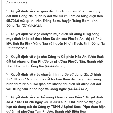
(23/05/2025)
Quyết định về việc giao đất cho Trung tâm Phát triển quỹ
đất tỉnh Đồng Nai quản lý đối với 04 khu đất có tổng diện tích
95.709,6 m2 tại thị trấn Trảng Bom, huyện Trảng Bom, tỉnh
(27/05/2025)
Đồng Nai
Quyết định về việc chuyển mục đích sử dụng rừng sang
mục đích khác để thực hiện Dự án cầu Phước An, thị xã Phú
Mỹ, tỉnh Bà Rịa - Vũng Tàu và huyện Nhơn Trạch, tỉnh Đồng Nai
(05/06/2025)
Quyết định về việc cho Công ty Cổ phần Hóa An được thuê
đất tại phường Tam Phước và phường Phước Tân, thành phố
(06/06/2025)
Biên Hòa, tỉnh Đồng Nai
Quyết định về việc chuyển hình thức sử dụng đất từ hình
thức Nhà nước cho thuê đất trả tiền thuê đất hàng năm sang
hình thức Nhà nước giao đất không thu tiền sử dụng đất đối
(06/06/2025)
với Trung tâm Khoa học và Công nghệ
Quyết định về việc bổ sung khoản 7 vào Điều 1 Quyết định
số 3151/QĐ-UBND ngày 28/10/2024 của UBND tỉnh về việc gia
hạn sử dụng đất để Công ty TNHH J-Spiral Steel Pipe thực hiện
dự án tại phường Tam Phước, thành phố Biên Hòa