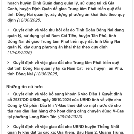
hoạch huyện Định Quán đang quản lý, sử dụng tại xã Gia
Canh, huyện Định Quán để giao Trung tâm Phát triển quỹ đất
tỉnh Đồng Nai quản lý, xây dựng phương án khai thác theo quy
(12/06/2025)
định
Quyết định về việc thu hồi đất do Tỉnh Đoàn Đồng Nai đang
quản lý, sử dụng tại xã Nam Cát Tiên, huyện Tân Phú, tỉnh
Đồng Nai để giao Trung tâm Phát triển quỹ đất tỉnh Đồng Nai
quản lý, xây dựng phương án khai thác theo quy định
(12/06/2025)
Quyết định về việc giao đất cho Trung tâm Phát triển quỹ
đất tỉnh Đồng Nai quản lý tại xã Nam Cát Tiên, huyện Tân Phú,
(12/06/2025)
tỉnh Đồng Nai
Những tin cũ hơn
Quyết định về việc bổ sung khoản 6 vào Điều 1 Quyết định
số 2937/QĐ-UBND ngày 08/10/2024 của UBND tỉnh về việc cho
Công ty Cổ phần Dầu khí V-Gas thuê đất có mặt nước để cho
tàu neo đậu làm hàng cho hoạt động cảng chuyên dùng V-Gas
(26/04/2025)
tại phường Long Bình Tân
Quyết định về việc giao đất cho UBND huyện Thống Nhất
quản lý khu đất tại các xã: Gia Kiệm, Bàu Hàm 2, Quang Trung,