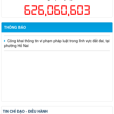
sức khỏe định kỳ hoặc khám sàng lọc miễn phí ít nhất mỗi năm
626,060,603
một lần cho người dân trên địa bàn thành phố Đồng Nai
Hỗ trợ đăng tải thông tin hợp nhất, thay đổi địa chỉ trụ sở làm
việc
THÔNG BÁO
Công khai thông tin vi phạm pháp luật trong lĩnh vực đất đai, tại
phường Hố Nai
TIN CHỈ ĐẠO - ĐIỀU HÀNH