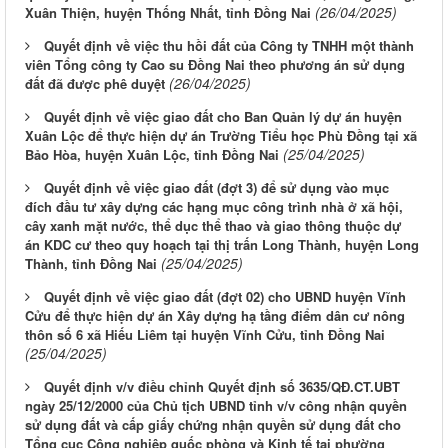
(26/04/2025)
Xuân Thiện, huyện Thống Nhất, tỉnh Đồng Nai
Quyết định về việc thu hồi đất của Công ty TNHH một thành
viên Tổng công ty Cao su Đồng Nai theo phương án sử dụng
(26/04/2025)
đất đã được phê duyệt
Quyết định về việc giao đất cho Ban Quản lý dự án huyện
Xuân Lộc để thực hiện dự án Trường Tiểu học Phù Đồng tại xã
(25/04/2025)
Bảo Hòa, huyện Xuân Lộc, tỉnh Đồng Nai
Quyết định về việc giao đất (đợt 3) để sử dụng vào mục
đích đầu tư xây dựng các hạng mục công trình nhà ở xã hội,
cây xanh mặt nước, thể dục thể thao và giao thông thuộc dự
án KDC cư theo quy hoạch tại thị trấn Long Thành, huyện Long
(25/04/2025)
Thành, tỉnh Đồng Nai
Quyết định về việc giao đất (đợt 02) cho UBND huyện Vĩnh
Cửu để thực hiện dự án Xây dựng hạ tầng điểm dân cư nông
thôn số 6 xã Hiếu Liêm tại huyện Vĩnh Cửu, tỉnh Đồng Nai
(25/04/2025)
Quyết định v/v điều chỉnh Quyết định số 3635/QĐ.CT.UBT
ngày 25/12/2000 của Chủ tịch UBND tỉnh v/v công nhận quyền
sử dụng đất và cấp giấy chứng nhận quyền sử dụng đất cho
Tổng cục Công nghiệp quốc phòng và Kinh tế tại phường