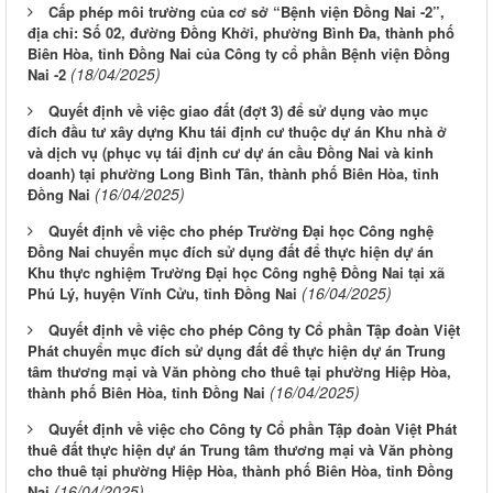
Cấp phép môi trường của cơ sở “Bệnh viện Đồng Nai -2”,
địa chỉ: Số 02, đường Đồng Khởi, phường Bình Đa, thành phố
Biên Hòa, tỉnh Đồng Nai của Công ty cổ phần Bệnh viện Đồng
(18/04/2025)
Nai -2
Quyết định về việc giao đất (đợt 3) để sử dụng vào mục
đích đầu tư xây dựng Khu tái định cư thuộc dự án Khu nhà ở
và dịch vụ (phục vụ tái định cư dự án cầu Đồng Nai và kinh
doanh) tại phường Long Bình Tân, thành phố Biên Hòa, tỉnh
(16/04/2025)
Đồng Nai
Quyết định về việc cho phép Trường Đại học Công nghệ
Đồng Nai chuyển mục đích sử dụng đất để thực hiện dự án
Khu thực nghiệm Trường Đại học Công nghệ Đồng Nai tại xã
(16/04/2025)
Phú Lý, huyện Vĩnh Cửu, tỉnh Đồng Nai
Quyết định về việc cho phép Công ty Cổ phần Tập đoàn Việt
Phát chuyển mục đích sử dụng đất để thực hiện dự án Trung
tâm thương mại và Văn phòng cho thuê tại phường Hiệp Hòa,
(16/04/2025)
thành phố Biên Hòa, tỉnh Đồng Nai
Quyết định về việc cho Công ty Cổ phần Tập đoàn Việt Phát
thuê đất thực hiện dự án Trung tâm thương mại và Văn phòng
cho thuê tại phường Hiệp Hòa, thành phố Biên Hòa, tỉnh Đồng
(16/04/2025)
Nai