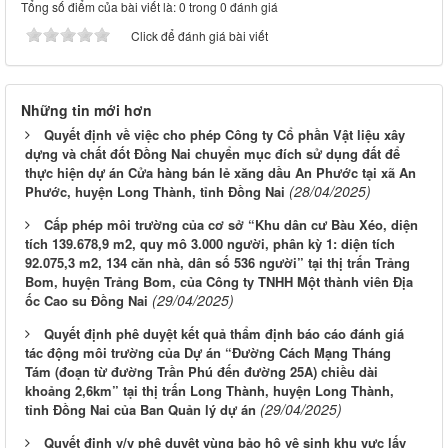
Tổng số điểm của bài viết là: 0 trong 0 đánh giá
Click để đánh giá bài viết
Những tin mới hơn
Quyết định về việc cho phép Công ty Cổ phần Vật liệu xây
dựng và chất đốt Đồng Nai chuyển mục đích sử dụng đất để
thực hiện dự án Cửa hàng bán lẻ xăng dầu An Phước tại xã An
(28/04/2025)
Phước, huyện Long Thành, tỉnh Đồng Nai
Cấp phép môi trường của cơ sở “Khu dân cư Bàu Xéo, diện
tích 139.678,9 m2, quy mô 3.000 người, phân kỳ 1: diện tích
92.075,3 m2, 134 căn nhà, dân số 536 người” tại thị trấn Trảng
Bom, huyện Trảng Bom, của Công ty TNHH Một thành viên Địa
(29/04/2025)
ốc Cao su Đồng Nai
Quyết định phê duyệt kết quả thẩm định báo cáo đánh giá
tác động môi trường của Dự án “Đường Cách Mạng Tháng
Tám (đoạn từ đường Trần Phú đến đường 25A) chiều dài
khoảng 2,6km” tại thị trấn Long Thành, huyện Long Thành,
(29/04/2025)
tỉnh Đồng Nai của Ban Quản lý dự án
Quyết định v/v phê duyệt vùng bảo hộ vệ sinh khu vực lấy