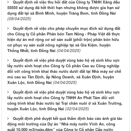
Quyết định về việc thu hồi đất của Công ty TNHH Xăng dầu
55555 sử dụng đã hết thời hạn nhưng không được gia hạn sử
dụng đất tại xã Bình Minh, huyện Trảng Bom, tỉnh Đồng Nai
(09/04/2025)
Quyết định về việc cho phép chuyển mục đích sử dụng đất
cho Công ty Cổ phần Phân bón Tam Nông - Pháp Việt để thực
hiện dự án mở rộng cơ sở sản xuất (phối trộn) phân bón hữu
cơ phục vụ sản xuất nông nghiệp tại xã Gia Kiệm, huyện
(04/04/2025)
Thống Nhất, tỉnh Đồng Nai
Quyết định về việc phê duyệt vùng bảo hộ vệ sinh khu vực
lấy nước sinh hoạt cho Công ty Cổ phần Cao su Công nghiệp
đối với công trình khai thác nước dưới đất tại Nhà máy sơ chế
mủ cao su Tân Định, ấp Nông Doanh, xã Xuân Định, huyện
(04/04/2025)
Xuân Lộc, tỉnh Đồng Nai
Quyết định về việc phê duyệt vùng bảo hộ vệ sinh khu vực
lấy nước sinh hoạt cho Công ty TNHH An Phát Tám đối với
công trình khai thác nước tại Trại chăn nuôi ở xã Xuân Trường,
(02/04/2025)
huyện Xuân Lộc, tỉnh Đồng Nai
Quyết định phê duyệt kết quả thẩm định báo cáo ánh giá tác
động môi trường của Dự án “Nhà máy nước Vĩnh An, công
suất 10.000 m3/ngày.đêm” của Công ty Cổ phần Cấp nước