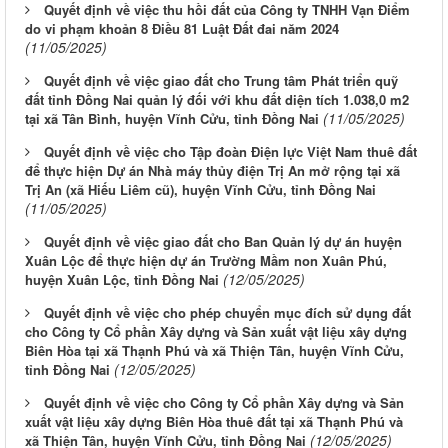
Quyết định về việc thu hồi đất của Công ty TNHH Vạn Điểm
do vi phạm khoản 8 Điều 81 Luật Đất đai năm 2024
(11/05/2025)
Quyết định về việc giao đất cho Trung tâm Phát triển quỹ
đất tỉnh Đồng Nai quản lý đối với khu đất diện tích 1.038,0 m2
(11/05/2025)
tại xã Tân Bình, huyện Vĩnh Cửu, tỉnh Đồng Nai
Quyết định về việc cho Tập đoàn Điện lực Việt Nam thuê đất
để thực hiện Dự án Nhà máy thủy điện Trị An mở rộng tại xã
Trị An (xã Hiếu Liêm cũ), huyện Vĩnh Cửu, tỉnh Đồng Nai
(11/05/2025)
Quyết định về việc giao đất cho Ban Quản lý dự án huyện
Xuân Lộc để thực hiện dự án Trường Mầm non Xuân Phú,
(12/05/2025)
huyện Xuân Lộc, tỉnh Đồng Nai
Quyết định về việc cho phép chuyển mục đích sử dụng đất
cho Công ty Cổ phần Xây dựng và Sản xuất vật liệu xây dựng
Biên Hòa tại xã Thạnh Phú và xã Thiện Tân, huyện Vĩnh Cửu,
(12/05/2025)
tỉnh Đồng Nai
Quyết định về việc cho Công ty Cổ phần Xây dựng và Sản
xuất vật liệu xây dựng Biên Hòa thuê đất tại xã Thạnh Phú và
(12/05/2025)
xã Thiện Tân, huyện Vĩnh Cửu, tỉnh Đồng Nai