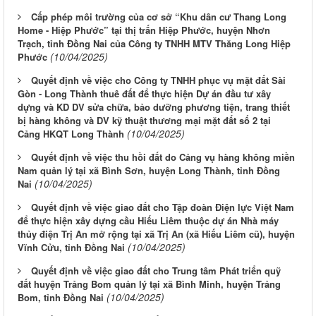
Cấp phép môi trường của cơ sở “Khu dân cư Thang Long
Home - Hiệp Phước” tại thị trấn Hiệp Phước, huyện Nhơn
Trạch, tỉnh Đồng Nai của Công ty TNHH MTV Thăng Long Hiệp
(10/04/2025)
Phước
Quyết định về việc cho Công ty TNHH phục vụ mặt đất Sài
Gòn - Long Thành thuê đất để thực hiện Dự án đầu tư xây
dựng và KD DV sửa chữa, bảo dưỡng phương tiện, trang thiết
bị hàng không và DV kỹ thuật thương mại mặt đất số 2 tại
(10/04/2025)
Cảng HKQT Long Thành
Quyết định về việc thu hồi đất do Cảng vụ hàng không miền
Nam quản lý tại xã Bình Sơn, huyện Long Thành, tỉnh Đồng
(10/04/2025)
Nai
Quyết định về việc giao đất cho Tập đoàn Điện lực Việt Nam
để thực hiện xây dựng cầu Hiếu Liêm thuộc dự án Nhà máy
thủy điện Trị An mở rộng tại xã Trị An (xã Hiếu Liêm cũ), huyện
(10/04/2025)
Vĩnh Cửu, tỉnh Đồng Nai
Quyết định về việc giao đất cho Trung tâm Phát triển quỹ
đất huyện Trảng Bom quản lý tại xã Bình Minh, huyện Trảng
(10/04/2025)
Bom, tỉnh Đồng Nai