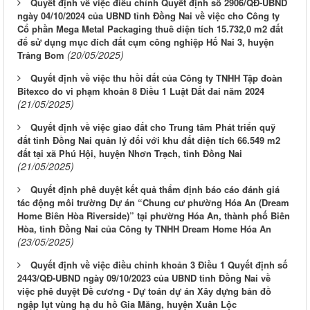
Quyết định về việc điều chỉnh Quyết định số 2906/QĐ-UBND
ngày 04/10/2024 của UBND tỉnh Đồng Nai về việc cho Công ty
Cổ phần Mega Metal Packaging thuê diện tích 15.732,0 m2 đất
để sử dụng mục đích đất cụm công nghiệp Hố Nai 3, huyện
(20/05/2025)
Trảng Bom
Quyết định về việc thu hồi đất của Công ty TNHH Tập đoàn
Bitexco do vi phạm khoản 8 Điều 1 Luật Đất đai năm 2024
(21/05/2025)
Quyết định về việc giao đất cho Trung tâm Phát triển quỹ
đất tỉnh Đồng Nai quản lý đối với khu đất diện tích 66.549 m2
đất tại xã Phú Hội, huyện Nhơn Trạch, tỉnh Đồng Nai
(21/05/2025)
Quyết định phê duyệt kết quả thẩm định báo cáo đánh giá
tác động môi trường Dự án “Chung cư phường Hóa An (Dream
Home Biên Hòa Riverside)” tại phường Hóa An, thành phố Biên
Hòa, tỉnh Đồng Nai của Công ty TNHH Dream Home Hóa An
(23/05/2025)
Quyết định về việc điều chỉnh khoản 3 Điều 1 Quyết định số
2443/QĐ-UBND ngày 09/10/2023 của UBND tỉnh Đồng Nai về
việc phê duyệt Đề cương - Dự toán dự án Xây dựng bản đồ
ngập lụt vùng hạ du hồ Gia Măng, huyện Xuân Lộc