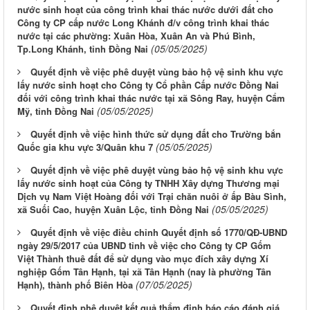
nước sinh hoạt của công trình khai thác nước dưới đất cho
Công ty CP cấp nước Long Khánh đ/v công trình khai thác
nước tại các phường: Xuân Hòa, Xuân An và Phú Bình,
(05/05/2025)
Tp.Long Khánh, tỉnh Đồng Nai
Quyết định về việc phê duyệt vùng bảo hộ vệ sinh khu vực
lấy nước sinh hoạt cho Công ty Cổ phần Cấp nước Đồng Nai
đối với công trình khai thác nước tại xã Sông Ray, huyện Cẩm
(05/05/2025)
Mỹ, tỉnh Đồng Nai
Quyết định về việc hình thức sử dụng đất cho Trường bắn
(05/05/2025)
Quốc gia khu vực 3/Quân khu 7
Quyết định về việc phê duyệt vùng bảo hộ vệ sinh khu vực
lấy nước sinh hoạt của Công ty TNHH Xây dựng Thương mại
Dịch vụ Nam Việt Hoàng đối với Trại chăn nuôi ở ấp Bàu Sình,
(05/05/2025)
xã Suối Cao, huyện Xuân Lộc, tỉnh Đồng Nai
Quyết định về việc điều chỉnh Quyết định số 1770/QĐ-UBND
ngày 29/5/2017 của UBND tỉnh về việc cho Công ty CP Gốm
Việt Thành thuê đất để sử dụng vào mục đích xây dựng Xí
nghiệp Gốm Tân Hạnh, tại xã Tân Hạnh (nay là phường Tân
(07/05/2025)
Hạnh), thành phố Biên Hòa
Quyết định phê duyệt kết quả thẩm định báo cáo đánh giá