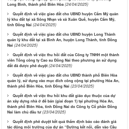
(24/04/2025)
Long Bình, thành phố Biên Hòa
Quyết định về việc giao đất cho UBND huyện Cẩm Mỹ quản
lý khu đất tại xã Sông Nhạn và xã Xuân Quế, huyện Cẩm Mỹ,
(24/04/2025)
tỉnh Đồng Nai
Quyết định về việc giao đất cho UBND huyện Long Thành
quản lý khu đất tại xã Bình An, huyện Long Thành, tỉnh Đồng
(24/04/2025)
Nai
Quyết định về việc thu hồi đất của Công ty TNHH một thành
viên Tổng công ty Cao su Đồng Nai theo phương án sử dụng
(24/04/2025)
đất đã được phê duyệt
Quyết định về việc giao đất cho UBND thành phố Biên Hòa
quản lý, sử dụng vào mục đích công cộng tại phường Hóa An,
(23/04/2025)
thành phố Biên Hòa, tỉnh Đồng Nai
Quyết định về việc thu hồi khu đất giáo dục thuộc của dự
án xây dựng nhà ở để bán (giai đoạn 1) tại phường Hóa An,
thành phố Biên Hòa, tỉnh Đồng Nai do Công ty Cổ phần Đồng
(23/04/2025)
Nai làm chủ đầu tư
Quyết định phê duyệt kết quả thẩm định báo cáo đánh giá
tác động môi trường của dự án “Đường kết nối, dẫn vào Cầu