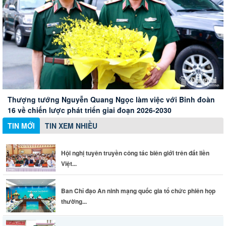
Hội nghị tuyên truyền công tác biên giới trên đất liền Việt
Nam - Campuchia
Xây dựng Hội Nữ trí thức thành phố thành mạng lưới nữ
Ban Chỉ đạo An ninh mạng quốc gia tổ chức phiên họp
Thành phố Đồng Nai đánh giá cao những đóng góp của
chuyên gia chất lượng
thường kỳ
doanh nghiệp Đức
Thượng tướng Nguyễn Quang Ngọc làm việc với Binh đoàn
16 về chiến lược phát triển giai đoạn 2026-2030
TIN MỚI
TIN XEM NHIỀU
Hội nghị tuyên truyền công tác biên giới trên đất liền
Việt...
Ban Chỉ đạo An ninh mạng quốc gia tổ chức phiên họp
thường...