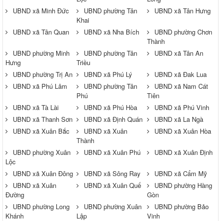
UBND xã Minh Đức
UBND phường Tân
UBND xã Tân Hưng
Khai
UBND xã Tân Quan
UBND xã Nha Bích
UBND phường Chơn
Thành
UBND phường Minh
UBND phường Tân
UBND xã Tân An
Hưng
Triều
UBND phường Trị An
UBND xã Phú Lý
UBND xã Đak Lua
UBND xã Phú Lâm
UBND phường Tân
UBND xã Nam Cát
Phú
Tiên
UBND xã Tà Lài
UBND xã Phú Hòa
UBND xã Phú Vinh
UBND xã Thanh Sơn
UBND xã Định Quán
UBND xã La Ngà
UBND xã Xuân Bắc
UBND xã Xuân
UBND xã Xuân Hòa
Thành
UBND phường Xuân
UBND xã Xuân Phú
UBND xã Xuân Định
Lộc
UBND xã Xuân Đông
UBND xã Sông Ray
UBND xã Cẩm Mỹ
UBND xã Xuân
UBND xã Xuân Quế
UBND phường Hàng
Đường
Gòn
UBND phường Long
UBND phường Xuân
UBND phường Bảo
Khánh
Lập
Vinh