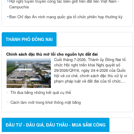
Hội nghị tuyên truyền công tác biên giới trên đất liền Việt Nam -
Campuchia
Ban Chỉ đạo An ninh mạng quốc gia tổ chức phiên họp thường kỳ
THÀNH PHỐ ĐỒNG NAI
Chính sách đặc thù mở lối cho nguồn lực đất đai
Cuối tháng 7-2026, Thành ủy Ðồng Nai tổ
chức Hội nghị triển khai Nghị quyết số
29/2026/QH16, ngày 24-4-2026 của Quốc
hội về cơ chế, chính sách đặc thù xử lý vi
phạm pháp luật về đất đai của tổ chức,...
Thi đua bằng những kết quả cụ thể
Cách làm mới trong khơi thông mặt bằng
ĐẦU TƯ - ĐẤU GIÁ, ĐẤU THẦU - MUA SẮM CÔNG