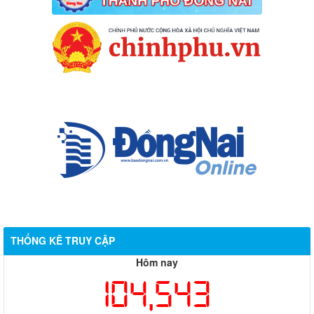
THỐNG KÊ TRUY CẬP
Hôm nay
104,543