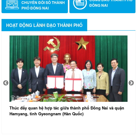
CHUYỂN ĐỔI SỐ THÀNH
ĐỒNG NAI
PHỐ ĐỒNG NAI
HOẠT ĐỘNG LÃNH ĐẠO THÀNH PHỐ
Thúc đẩy quan hệ hợp tác giữa thành phố Đồng Nai và quận
Hamyang, tỉnh Gyeongnam (Hàn Quốc)
Đ
k