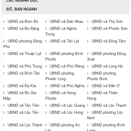
CÁC NGÀNH DỌC
SỞ, BAN NGÀNH
UBND xã Bom Bo
UBND xã Đak Nhau
UBND xã Thọ Sơn
UBND xã Bù Đăng
UBND xã Nghĩa
UBND xã Phước Sơn
Trung
UBND phường Đồng
UBND xã Tân Lợi
UBND xã Đồng Tâm
Phú
UBND xã Thuận Lợi
UBND phường Bình
UBND phường Đồng
Phước
Xoài
UBND xã Phú Trung
UBND xã Phú Riềng
UBND xã Long Hà
UBND xã Bình Tân
UBND phường
UBND phường
Phước Long
Phước Bình
UBND xã Đa Kia
UBND xã Phú Nghĩa
UBND xã Đăk Ơ
UBND xã Bù Gia
UBND xã Hưng
UBND xã Thiện
Mập
Phước
Hưng
UBND xã Tân Tiến
UBND xã Lộc Quang
UBND xã Lộc Thạnh
UBND xã Lộc Tấn
UBND xã Lộc Hưng
UBND phường Lộc
Ninh
UBND xã Lộc Thành
UBND phường An
UBND phường Bình
Lộc
Long