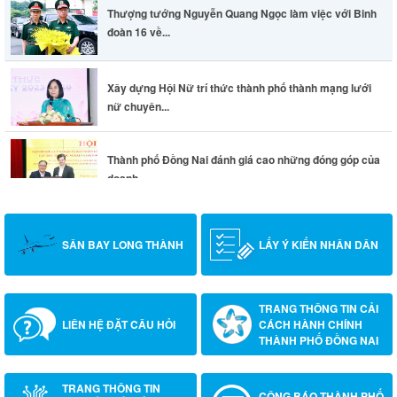
Thượng tướng Nguyễn Quang Ngọc làm việc với Binh
đoàn 16 về...
Xây dựng Hội Nữ trí thức thành phố thành mạng lưới
nữ chuyên...
Thành phố Đồng Nai đánh giá cao những đóng góp của
doanh...
SÂN BAY LONG THÀNH
LẤY Ý KIẾN NHÂN DÂN
TRANG THÔNG TIN CẢI
LIÊN HỆ ĐẶT CÂU HỎI
CÁCH HÀNH CHÍNH
THÀNH PHỐ ĐỒNG NAI
TRANG THÔNG TIN
CÔNG BÁO THÀNH PHỐ