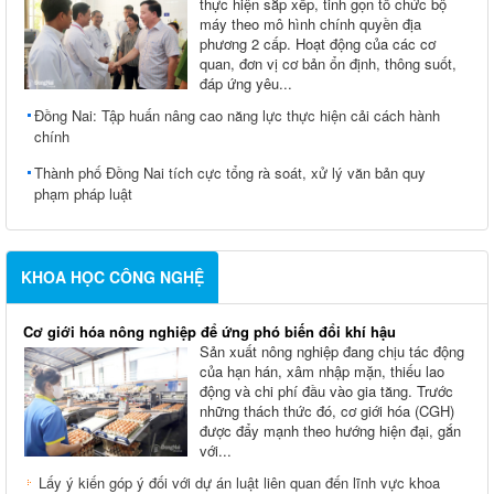
thực hiện sắp xếp, tinh gọn tổ chức bộ
máy theo mô hình chính quyền địa
phương 2 cấp. Hoạt động của các cơ
quan, đơn vị cơ bản ổn định, thông suốt,
đáp ứng yêu...
Đồng Nai: Tập huấn nâng cao năng lực thực hiện cải cách hành
chính
Thành phố Đồng Nai tích cực tổng rà soát, xử lý văn bản quy
phạm pháp luật
KHOA HỌC CÔNG NGHỆ
Cơ giới hóa nông nghiệp để ứng phó biến đổi khí hậu
Sản xuất nông nghiệp đang chịu tác động
của hạn hán, xâm nhập mặn, thiếu lao
động và chi phí đầu vào gia tăng. Trước
những thách thức đó, cơ giới hóa (CGH)
được đẩy mạnh theo hướng hiện đại, gắn
với...
Lấy ý kiến góp ý đối với dự án luật liên quan đến lĩnh vực khoa