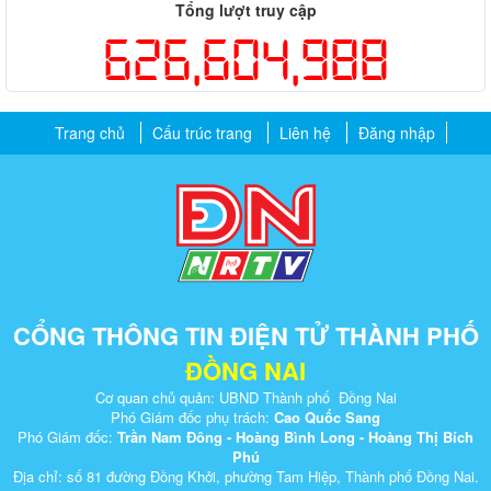
Tổng lượt truy cập
626,604,988
Trang chủ
Cấu trúc trang
Liên hệ
Đăng nhập
CỔNG THÔNG TIN ĐIỆN TỬ THÀNH PHỐ
ĐỒNG NAI
Cơ quan chủ quản: UBND Thành phố Đồng Nai
Phó Giám đốc phụ trách:
Cao Quốc Sang
Phó Giám đốc:
Trần Nam Đông - Hoàng Bình Long - Hoàng Thị Bích
Phú
Địa chỉ: số 81 đường Đồng Khởi, phường Tam Hiệp, Thành phố Đồng Nai.