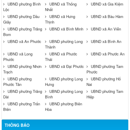
UBND phường Bình
UBND xã Thống
UBND xã Gia Kiệm
Lộc
Nhất
UBND phường Dầu
UBND xã Hưng
UBND xã Bàu Hàm
Giây
Thịnh
UBND phường Trảng
UBND xã Bình Minh
UBND xã An Viễn
Bom
UBND xã An Phước
UBND phường Long
UBND xã Bình An
Thành
UBND xã Long
UBND xã Phước
UBND xã Phước An
Phước
Thái
UBND phường Nhơn
UBND xã Đại Phước
UBND phường Tam
Trạch
Phước
UBND phường
UBND phường Long
UBND phường Hố
Phước Tân
Hưng
Nai
UBND phường Trảng
UBND phường Long
UBND phường Tam
Dài
Bình
Hiệp
UBND phường Trấn
UBND phường Biên
Biên
Hòa
THÔNG BÁO
Thông báo về việc tuyển dụng viên chức năm 2026