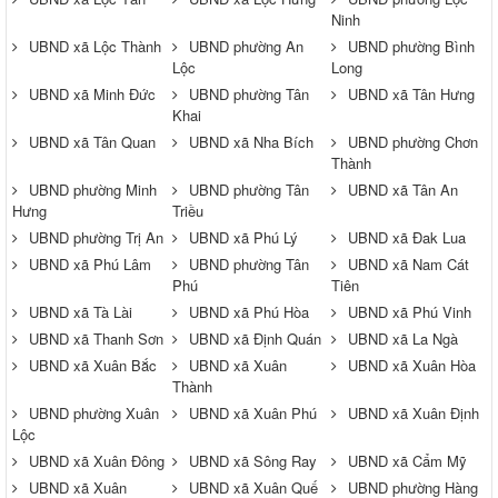
Ninh
UBND xã Lộc Thành
UBND phường An
UBND phường Bình
Lộc
Long
UBND xã Minh Đức
UBND phường Tân
UBND xã Tân Hưng
Khai
UBND xã Tân Quan
UBND xã Nha Bích
UBND phường Chơn
Thành
UBND phường Minh
UBND phường Tân
UBND xã Tân An
Hưng
Triều
UBND phường Trị An
UBND xã Phú Lý
UBND xã Đak Lua
UBND xã Phú Lâm
UBND phường Tân
UBND xã Nam Cát
Phú
Tiên
UBND xã Tà Lài
UBND xã Phú Hòa
UBND xã Phú Vinh
UBND xã Thanh Sơn
UBND xã Định Quán
UBND xã La Ngà
UBND xã Xuân Bắc
UBND xã Xuân
UBND xã Xuân Hòa
Thành
UBND phường Xuân
UBND xã Xuân Phú
UBND xã Xuân Định
Lộc
UBND xã Xuân Đông
UBND xã Sông Ray
UBND xã Cẩm Mỹ
UBND xã Xuân
UBND xã Xuân Quế
UBND phường Hàng