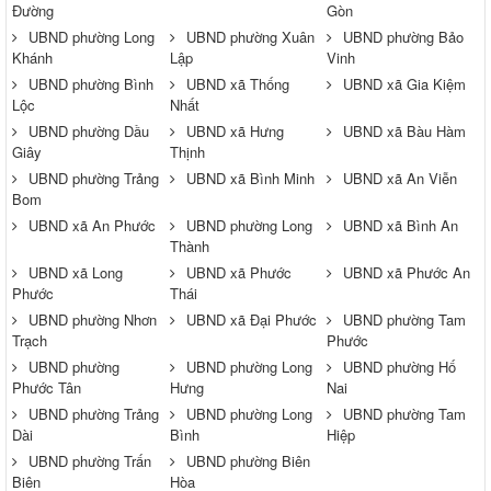
Đường
Gòn
UBND phường Long
UBND phường Xuân
UBND phường Bảo
Khánh
Lập
Vinh
UBND phường Bình
UBND xã Thống
UBND xã Gia Kiệm
Lộc
Nhất
UBND phường Dầu
UBND xã Hưng
UBND xã Bàu Hàm
Giây
Thịnh
UBND phường Trảng
UBND xã Bình Minh
UBND xã An Viễn
Bom
UBND xã An Phước
UBND phường Long
UBND xã Bình An
Thành
UBND xã Long
UBND xã Phước
UBND xã Phước An
Phước
Thái
UBND phường Nhơn
UBND xã Đại Phước
UBND phường Tam
Trạch
Phước
UBND phường
UBND phường Long
UBND phường Hố
Phước Tân
Hưng
Nai
UBND phường Trảng
UBND phường Long
UBND phường Tam
Dài
Bình
Hiệp
UBND phường Trấn
UBND phường Biên
Biên
Hòa