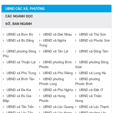
UBND CÁC XÃ, PHƯỜNG
CÁC NGÀNH DỌC
SỞ, BAN NGÀNH
UBND xã Bom Bo
UBND xã Đak Nhau
UBND xã Thọ Sơn
UBND xã Bù Đăng
UBND xã Nghĩa
UBND xã Phước Sơn
Trung
UBND phường Đồng
UBND xã Tân Lợi
UBND xã Đồng Tâm
Phú
UBND xã Thuận Lợi
UBND phường Bình
UBND phường Đồng
Phước
Xoài
UBND xã Phú Trung
UBND xã Phú Riềng
UBND xã Long Hà
UBND xã Bình Tân
UBND phường
UBND phường
Phước Long
Phước Bình
UBND xã Đa Kia
UBND xã Phú Nghĩa
UBND xã Đăk Ơ
UBND xã Bù Gia
UBND xã Hưng
UBND xã Thiện
Mập
Phước
Hưng
UBND xã Tân Tiến
UBND xã Lộc Quang
UBND xã Lộc Thạnh
UBND xã Lộc Tấn
UBND xã Lộc Hưng
UBND phường Lộc