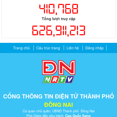
410,768
Tổng lượt truy cập
626,911,213
Trang chủ
Cấu trúc trang
Liên hệ
Đăng nhập
CỔNG THÔNG TIN ĐIỆN TỬ THÀNH PHỐ
ĐỒNG NAI
Cơ quan chủ quản: UBND Thành phố Đồng Nai
Phó Giám đốc phụ trách:
Cao Quốc Sang