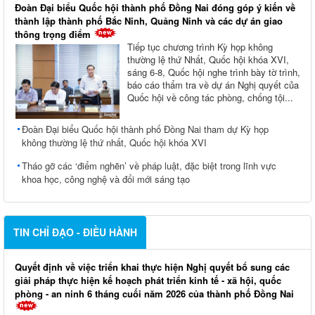
Đoàn Đại biểu Quốc hội thành phố Đồng Nai đóng góp ý kiến về
thành lập thành phố Bắc Ninh, Quảng Ninh và các dự án giao
thông trọng điểm
Tiếp tục chương trình Kỳ họp không
thường lệ thứ Nhất, Quốc hội khóa XVI,
sáng 6-8, Quốc hội nghe trình bày tờ trình,
báo cáo thẩm tra về dự án Nghị quyết của
Quốc hội về công tác phòng, chống tội...
Đoàn Đại biểu Quốc hội thành phố Đồng Nai tham dự Kỳ họp
không thường lệ thứ nhất, Quốc hội khóa XVI
Tháo gỡ các ‘điểm nghẽn’ về pháp luật, đặc biệt trong lĩnh vực
khoa học, công nghệ và đổi mới sáng tạo
TIN CHỈ ĐẠO - ĐIỀU HÀNH
Quyết định về việc triển khai thực hiện Nghị quyết bổ sung các
giải pháp thực hiện kế hoạch phát triển kinh tế - xã hội, quốc
phòng - an ninh 6 tháng cuối năm 2026 của thành phố Đồng Nai