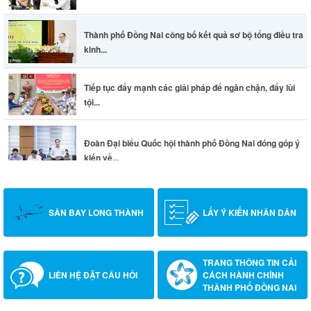
Thành phố Đồng Nai công bố kết quả sơ bộ tổng điều tra
kinh...
Tiếp tục đẩy mạnh các giải pháp để ngăn chặn, đẩy lùi
tội...
Đoàn Đại biểu Quốc hội thành phố Đồng Nai đóng góp ý
kiến về...
SÂN BAY LONG THÀNH
LẤY Ý KIẾN NHÂN DÂN
TRANG THÔNG TIN CẢI
LIÊN HỆ ĐẶT CÂU HỎI
CÁCH HÀNH CHÍNH
THÀNH PHỐ ĐỒNG NAI