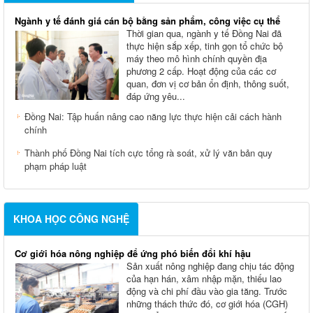
Ngành y tế đánh giá cán bộ bằng sản phẩm, công việc cụ thể
Thời gian qua, ngành y tế Đồng Nai đã
thực hiện sắp xếp, tinh gọn tổ chức bộ
máy theo mô hình chính quyền địa
phương 2 cấp. Hoạt động của các cơ
quan, đơn vị cơ bản ổn định, thông suốt,
đáp ứng yêu...
Đồng Nai: Tập huấn nâng cao năng lực thực hiện cải cách hành
chính
Thành phố Đồng Nai tích cực tổng rà soát, xử lý văn bản quy
phạm pháp luật
KHOA HỌC CÔNG NGHỆ
Cơ giới hóa nông nghiệp để ứng phó biến đổi khí hậu
Sản xuất nông nghiệp đang chịu tác động
của hạn hán, xâm nhập mặn, thiếu lao
động và chi phí đầu vào gia tăng. Trước
những thách thức đó, cơ giới hóa (CGH)