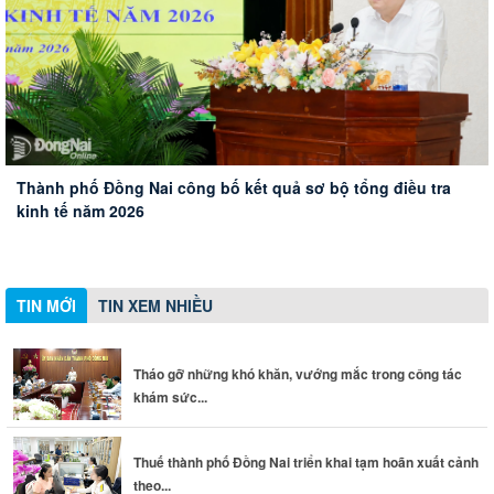
Tiếp tục đẩy mạnh các giải pháp để ngăn chặn, đẩy lùi tội
Thành phố Đồng Nai công bố kết quả sơ bộ tổng điều tra
phạm, tệ nạn ma túy
Tháo gỡ những khó khăn, vướng mắc trong công tác khám
Thuế thành phố Đồng Nai triển khai tạm hoãn xuất cảnh
kinh tế năm 2026
Đoàn Đại biểu Quốc hội thành phố Đồng Nai đóng góp ý
sức khỏe toàn dân
theo quy định mới
kiến về thành lập thành phố Bắc Ninh, Quảng Ninh và các
dự án giao thông trọng điểm
TIN MỚI
TIN XEM NHIỀU
Tháo gỡ những khó khăn, vướng mắc trong công tác
khám sức...
Thuế thành phố Đồng Nai triển khai tạm hoãn xuất cảnh
theo...