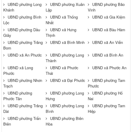
UBND phường Long
UBND phường Xuân
UBND phường Bảo
Khánh
Lập
Vinh
UBND phường Bình
UBND xã Thống
UBND xã Gia Kiệm
Lộc
Nhất
UBND phường Dầu
UBND xã Hưng
UBND xã Bàu Hàm
Giây
Thịnh
UBND phường Trảng
UBND xã Bình Minh
UBND xã An Viễn
Bom
UBND xã An Phước
UBND phường Long
UBND xã Bình An
Thành
UBND xã Long
UBND xã Phước
UBND xã Phước An
Phước
Thái
UBND phường Nhơn
UBND xã Đại Phước
UBND phường Tam
Trạch
Phước
UBND phường
UBND phường Long
UBND phường Hố
Phước Tân
Hưng
Nai
UBND phường Trảng
UBND phường Long
UBND phường Tam
Dài
Bình
Hiệp
UBND phường Trấn
UBND phường Biên
Biên
Hòa