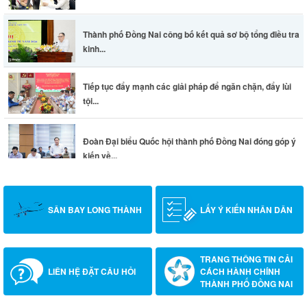
Thành phố Đồng Nai công bố kết quả sơ bộ tổng điều tra
kinh...
Tiếp tục đẩy mạnh các giải pháp để ngăn chặn, đẩy lùi
tội...
Đoàn Đại biểu Quốc hội thành phố Đồng Nai đóng góp ý
kiến về...
SÂN BAY LONG THÀNH
LẤY Ý KIẾN NHÂN DÂN
TRANG THÔNG TIN CẢI
LIÊN HỆ ĐẶT CÂU HỎI
CÁCH HÀNH CHÍNH
THÀNH PHỐ ĐỒNG NAI