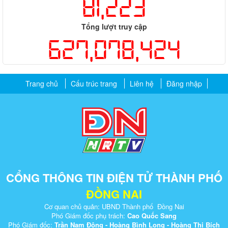
81,223
Tổng lượt truy cập
627,078,424
Trang chủ
Cấu trúc trang
Liên hệ
Đăng nhập
CỔNG THÔNG TIN ĐIỆN TỬ THÀNH PHỐ
ĐỒNG NAI
Cơ quan chủ quản: UBND Thành phố Đồng Nai
Phó Giám đốc phụ trách:
Cao Quốc Sang
Phó Giám đốc:
Trần Nam Đông - Hoàng Bình Long - Hoàng Thị Bích