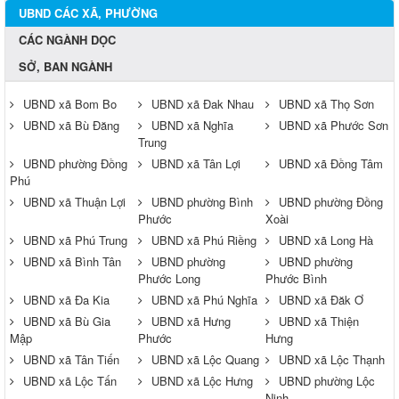
UBND CÁC XÃ, PHƯỜNG
CÁC NGÀNH DỌC
SỞ, BAN NGÀNH
UBND xã Bom Bo
UBND xã Đak Nhau
UBND xã Thọ Sơn
UBND xã Bù Đăng
UBND xã Nghĩa
UBND xã Phước Sơn
Trung
UBND phường Đồng
UBND xã Tân Lợi
UBND xã Đồng Tâm
Phú
UBND xã Thuận Lợi
UBND phường Bình
UBND phường Đồng
Phước
Xoài
UBND xã Phú Trung
UBND xã Phú Riềng
UBND xã Long Hà
UBND xã Bình Tân
UBND phường
UBND phường
Phước Long
Phước Bình
UBND xã Đa Kia
UBND xã Phú Nghĩa
UBND xã Đăk Ơ
UBND xã Bù Gia
UBND xã Hưng
UBND xã Thiện
Mập
Phước
Hưng
UBND xã Tân Tiến
UBND xã Lộc Quang
UBND xã Lộc Thạnh
UBND xã Lộc Tấn
UBND xã Lộc Hưng
UBND phường Lộc
Ninh