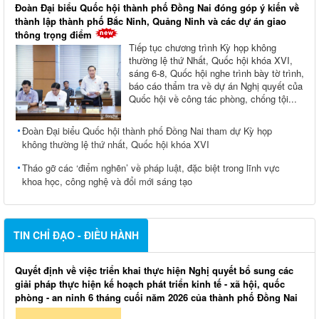
Đoàn Đại biểu Quốc hội thành phố Đồng Nai đóng góp ý kiến về
thành lập thành phố Bắc Ninh, Quảng Ninh và các dự án giao
thông trọng điểm
Tiếp tục chương trình Kỳ họp không
thường lệ thứ Nhất, Quốc hội khóa XVI,
sáng 6-8, Quốc hội nghe trình bày tờ trình,
báo cáo thẩm tra về dự án Nghị quyết của
Quốc hội về công tác phòng, chống tội...
Đoàn Đại biểu Quốc hội thành phố Đồng Nai tham dự Kỳ họp
không thường lệ thứ nhất, Quốc hội khóa XVI
Tháo gỡ các ‘điểm nghẽn’ về pháp luật, đặc biệt trong lĩnh vực
khoa học, công nghệ và đổi mới sáng tạo
TIN CHỈ ĐẠO - ĐIỀU HÀNH
Quyết định về việc triển khai thực hiện Nghị quyết bổ sung các
giải pháp thực hiện kế hoạch phát triển kinh tế - xã hội, quốc
phòng - an ninh 6 tháng cuối năm 2026 của thành phố Đồng Nai