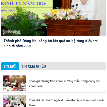
Tiếp tục đẩy mạnh các giải pháp để ngăn chặn, đẩy lùi tội
Thành phố Đồng Nai công bố kết quả sơ bộ tổng điều tra
phạm, tệ nạn ma túy
Tháo gỡ những khó khăn, vướng mắc trong công tác khám
Thuế thành phố Đồng Nai triển khai tạm hoãn xuất cảnh
kinh tế năm 2026
Đoàn Đại biểu Quốc hội thành phố Đồng Nai đóng góp ý
sức khỏe toàn dân
theo quy định mới
kiến về thành lập thành phố Bắc Ninh, Quảng Ninh và các
dự án giao thông trọng điểm
TIN MỚI
TIN XEM NHIỀU
Tháo gỡ những khó khăn, vướng mắc trong công tác
khám sức...
Thuế thành phố Đồng Nai triển khai tạm hoãn xuất cảnh
theo...