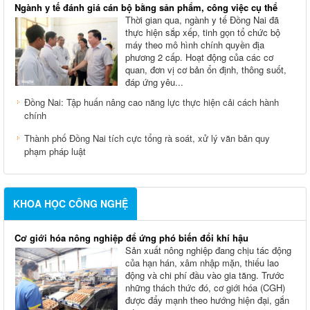
Ngành y tế đánh giá cán bộ bằng sản phẩm, công việc cụ thể
Thời gian qua, ngành y tế Đồng Nai đã
thực hiện sắp xếp, tinh gọn tổ chức bộ
máy theo mô hình chính quyền địa
phương 2 cấp. Hoạt động của các cơ
quan, đơn vị cơ bản ổn định, thông suốt,
đáp ứng yêu...
Đồng Nai: Tập huấn nâng cao năng lực thực hiện cải cách hành
chính
Thành phố Đồng Nai tích cực tổng rà soát, xử lý văn bản quy
phạm pháp luật
KHOA HỌC CÔNG NGHỆ
Cơ giới hóa nông nghiệp để ứng phó biến đổi khí hậu
Sản xuất nông nghiệp đang chịu tác động
của hạn hán, xâm nhập mặn, thiếu lao
động và chi phí đầu vào gia tăng. Trước
những thách thức đó, cơ giới hóa (CGH)
được đẩy mạnh theo hướng hiện đại, gắn