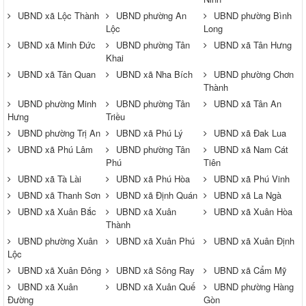
UBND xã Lộc Thành
UBND phường An
UBND phường Bình
Lộc
Long
UBND xã Minh Đức
UBND phường Tân
UBND xã Tân Hưng
Khai
UBND xã Tân Quan
UBND xã Nha Bích
UBND phường Chơn
Thành
UBND phường Minh
UBND phường Tân
UBND xã Tân An
Hưng
Triều
UBND phường Trị An
UBND xã Phú Lý
UBND xã Đak Lua
UBND xã Phú Lâm
UBND phường Tân
UBND xã Nam Cát
Phú
Tiên
UBND xã Tà Lài
UBND xã Phú Hòa
UBND xã Phú Vinh
UBND xã Thanh Sơn
UBND xã Định Quán
UBND xã La Ngà
UBND xã Xuân Bắc
UBND xã Xuân
UBND xã Xuân Hòa
Thành
UBND phường Xuân
UBND xã Xuân Phú
UBND xã Xuân Định
Lộc
UBND xã Xuân Đông
UBND xã Sông Ray
UBND xã Cẩm Mỹ
UBND xã Xuân
UBND xã Xuân Quế
UBND phường Hàng
Đường
Gòn