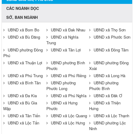
CÁC NGÀNH DỌC
SỞ, BAN NGÀNH
UBND xã Bom Bo
UBND xã Đak Nhau
UBND xã Thọ Sơn
UBND xã Bù Đăng
UBND xã Nghĩa
UBND xã Phước Sơn
Trung
UBND phường Đồng
UBND xã Tân Lợi
UBND xã Đồng Tâm
Phú
UBND xã Thuận Lợi
UBND phường Bình
UBND phường Đồng
Phước
Xoài
UBND xã Phú Trung
UBND xã Phú Riềng
UBND xã Long Hà
UBND xã Bình Tân
UBND phường
UBND phường
Phước Long
Phước Bình
UBND xã Đa Kia
UBND xã Phú Nghĩa
UBND xã Đăk Ơ
UBND xã Bù Gia
UBND xã Hưng
UBND xã Thiện
Mập
Phước
Hưng
UBND xã Tân Tiến
UBND xã Lộc Quang
UBND xã Lộc Thạnh
UBND xã Lộc Tấn
UBND xã Lộc Hưng
UBND phường Lộc
Ninh