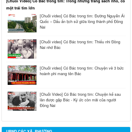
[Chuỗi Video] Có Bác trong tim: Trong những trang sách nhỏ, có
một trái tim lớn
[Chuỗi video] Có Bác trong tim: Đường Nguyễn Ái
Quốc – Dấu ấn lịch sử giữa lòng thành phố Đồng
Nai
[Chuỗi video] Có Bác trong tim: Thiếu nhi Đồng
Nai nhớ Bác
[Chuỗi video] Có Bác trong tim: Chuyện về 3 bức
hoành phi mang tên Bác
[Chuỗi Video] Có Bác trong tim: Chuyện kể sau
lần được gặp Bác - Ký ức còn mãi của người
Đồng Nai
UBND CÁC XÃ, PHƯỜNG