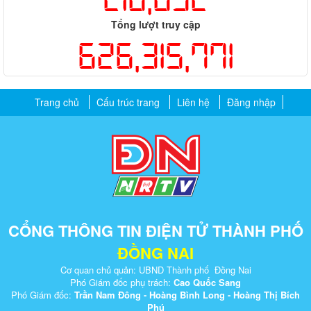
Tổng lượt truy cập
626,315,771
Trang chủ
Cấu trúc trang
Liên hệ
Đăng nhập
CỔNG THÔNG TIN ĐIỆN TỬ THÀNH PHỐ
ĐỒNG NAI
Cơ quan chủ quản: UBND Thành phố Đồng Nai
Phó Giám đốc phụ trách:
Cao Quốc Sang
Phó Giám đốc:
Trần Nam Đông - Hoàng Bình Long - Hoàng Thị Bích
Phú