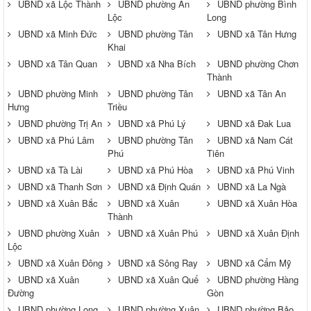
UBND xã Lộc Thành
UBND phường An
UBND phường Bình
Lộc
Long
UBND xã Minh Đức
UBND phường Tân
UBND xã Tân Hưng
Khai
UBND xã Tân Quan
UBND xã Nha Bích
UBND phường Chơn
Thành
UBND phường Minh
UBND phường Tân
UBND xã Tân An
Hưng
Triều
UBND phường Trị An
UBND xã Phú Lý
UBND xã Đak Lua
UBND xã Phú Lâm
UBND phường Tân
UBND xã Nam Cát
Phú
Tiên
UBND xã Tà Lài
UBND xã Phú Hòa
UBND xã Phú Vinh
UBND xã Thanh Sơn
UBND xã Định Quán
UBND xã La Ngà
UBND xã Xuân Bắc
UBND xã Xuân
UBND xã Xuân Hòa
Thành
UBND phường Xuân
UBND xã Xuân Phú
UBND xã Xuân Định
Lộc
UBND xã Xuân Đông
UBND xã Sông Ray
UBND xã Cẩm Mỹ
UBND xã Xuân
UBND xã Xuân Quế
UBND phường Hàng
Đường
Gòn
UBND phường Long
UBND phường Xuân
UBND phường Bảo