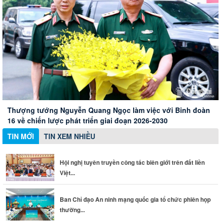
Hội nghị tuyên truyền công tác biên giới trên đất liền Việt
Nam - Campuchia
Xây dựng Hội Nữ trí thức thành phố thành mạng lưới nữ
Ban Chỉ đạo An ninh mạng quốc gia tổ chức phiên họp
Thành phố Đồng Nai đánh giá cao những đóng góp của
chuyên gia chất lượng
thường kỳ
doanh nghiệp Đức
Thượng tướng Nguyễn Quang Ngọc làm việc với Binh đoàn
16 về chiến lược phát triển giai đoạn 2026-2030
TIN MỚI
TIN XEM NHIỀU
Hội nghị tuyên truyền công tác biên giới trên đất liền
Việt...
Ban Chỉ đạo An ninh mạng quốc gia tổ chức phiên họp
thường...