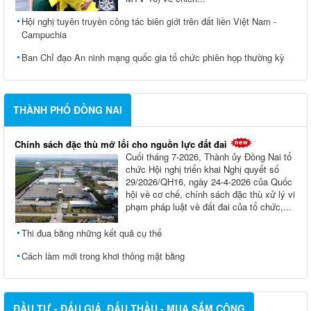
Hội nghị tuyên truyền công tác biên giới trên đất liền Việt Nam -
Campuchia
Ban Chỉ đạo An ninh mạng quốc gia tổ chức phiên họp thường kỳ
THÀNH PHỐ ĐỒNG NAI
Chính sách đặc thù mở lối cho nguồn lực đất đai
Cuối tháng 7-2026, Thành ủy Ðồng Nai tổ
chức Hội nghị triển khai Nghị quyết số
29/2026/QH16, ngày 24-4-2026 của Quốc
hội về cơ chế, chính sách đặc thù xử lý vi
phạm pháp luật về đất đai của tổ chức,...
Thi đua bằng những kết quả cụ thể
Cách làm mới trong khơi thông mặt bằng
ĐẦU TƯ - ĐẤU GIÁ, ĐẤU THẦU - MUA SẮM CÔNG