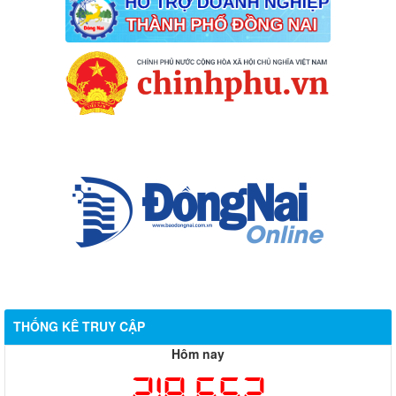
THỐNG KÊ TRUY CẬP
Hôm nay
218,652