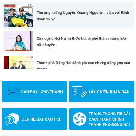
Thượng tướng Nguyễn Quang Ngọc làm việc với Binh
đoàn 16 về...
Xây dựng Hội Nữ trí thức thành phố thành mạng lưới
nữ chuyên...
Thành phố Đồng Nai đánh giá cao những đóng góp của
doanh...
SÂN BAY LONG THÀNH
LẤY Ý KIẾN NHÂN DÂN
TRANG THÔNG TIN CẢI
LIÊN HỆ ĐẶT CÂU HỎI
CÁCH HÀNH CHÍNH
THÀNH PHỐ ĐỒNG NAI