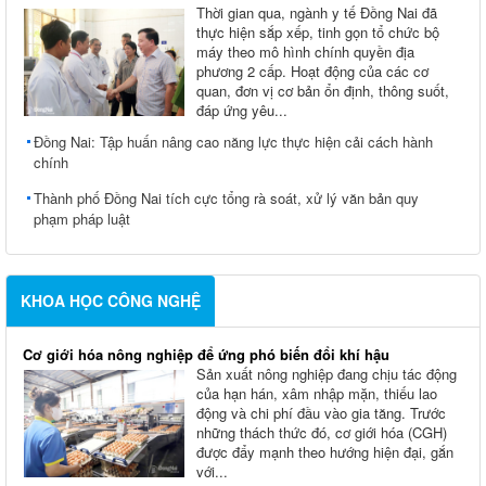
Thời gian qua, ngành y tế Đồng Nai đã
thực hiện sắp xếp, tinh gọn tổ chức bộ
máy theo mô hình chính quyền địa
phương 2 cấp. Hoạt động của các cơ
quan, đơn vị cơ bản ổn định, thông suốt,
đáp ứng yêu...
Đồng Nai: Tập huấn nâng cao năng lực thực hiện cải cách hành
chính
Thành phố Đồng Nai tích cực tổng rà soát, xử lý văn bản quy
phạm pháp luật
KHOA HỌC CÔNG NGHỆ
Cơ giới hóa nông nghiệp để ứng phó biến đổi khí hậu
Sản xuất nông nghiệp đang chịu tác động
của hạn hán, xâm nhập mặn, thiếu lao
động và chi phí đầu vào gia tăng. Trước
những thách thức đó, cơ giới hóa (CGH)
được đẩy mạnh theo hướng hiện đại, gắn
với...