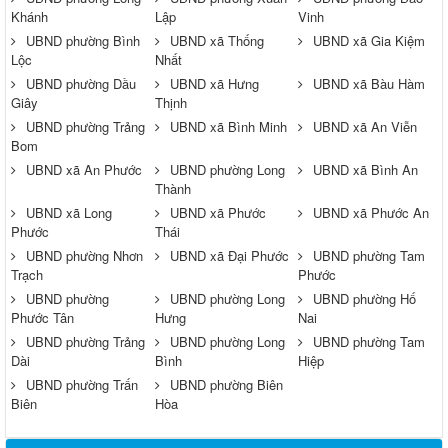
Khánh
Lập
Vinh
UBND phường Bình
UBND xã Thống
UBND xã Gia Kiệm
Lộc
Nhất
UBND phường Dầu
UBND xã Hưng
UBND xã Bàu Hàm
Giây
Thịnh
UBND phường Trảng
UBND xã Bình Minh
UBND xã An Viễn
Bom
UBND xã An Phước
UBND phường Long
UBND xã Bình An
Thành
UBND xã Long
UBND xã Phước
UBND xã Phước An
Phước
Thái
UBND phường Nhơn
UBND xã Đại Phước
UBND phường Tam
Trạch
Phước
UBND phường
UBND phường Long
UBND phường Hố
Phước Tân
Hưng
Nai
UBND phường Trảng
UBND phường Long
UBND phường Tam
Dài
Bình
Hiệp
UBND phường Trấn
UBND phường Biên
Biên
Hòa
Thông báo về việc tuyển dụng viên chức năm 2026