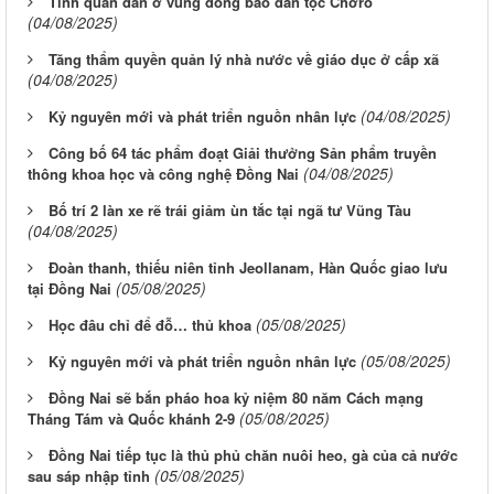
Tình quân dân ở vùng đồng bào dân tộc Chơro
(04/08/2025)
Tăng thẩm quyền quản lý nhà nước về giáo dục ở cấp xã
(04/08/2025)
(04/08/2025)
Kỷ nguyên mới và phát triển nguồn nhân lực
Công bố 64 tác phẩm đoạt Giải thưởng Sản phẩm truyền
(04/08/2025)
thông khoa học và công nghệ Đồng Nai
Bố trí 2 làn xe rẽ trái giảm ùn tắc tại ngã tư Vũng Tàu
(04/08/2025)
Đoàn thanh, thiếu niên tỉnh Jeollanam, Hàn Quốc giao lưu
(05/08/2025)
tại Đồng Nai
(05/08/2025)
Học đâu chỉ để đỗ… thủ khoa
(05/08/2025)
Kỷ nguyên mới và phát triển nguồn nhân lực
Đồng Nai sẽ bắn pháo hoa kỷ niệm 80 năm Cách mạng
(05/08/2025)
Tháng Tám và Quốc khánh 2-9
Đồng Nai tiếp tục là thủ phủ chăn nuôi heo, gà của cả nước
(05/08/2025)
sau sáp nhập tỉnh