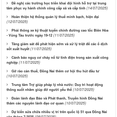
Đề nghị các trường học triển khai đội hình hỗ trợ tại trung
(14/07/2025)
tâm phục vụ hành chính công cấp xã và cấp tỉnh
Hoàn thiện hệ thống quản lý thuế minh bạch, hiện đại
(12/07/2025)
Phải thông xe kỹ thuật tuyến chính đường cao tốc Biên Hòa
(11/07/2025)
- Vũng Tàu trước ngày 19-12
Tăng giám sát để phát hiện sớm và xử lý triệt để các ổ dịch
(11/07/2025)
sốt xuất huyết
Cảnh báo nguy cơ cháy nổ từ tĩnh điện trong sản xuất công
(11/07/2025)
nghiệp
Gỡ rào cản thuế, Đồng Nai thêm cơ hội thu hút đầu tư
(10/07/2025)
Trung tâm Trợ giúp pháp lý nhà nước: Duy trì hoạt động
(10/07/2025)
thông suốt nhằm giúp đỡ người yếu thế
Đoàn lãnh đạo Báo và Phát thanh, Truyền hình Đồng Nai
(10/07/2025)
thăm các nguyên lãnh đạo cơ quan
Dự kiến sửa chữa nhiều vị trí trên quốc lộ 51 qua Đồng Nai
(09/07/2025)
vào tháng 7-2025