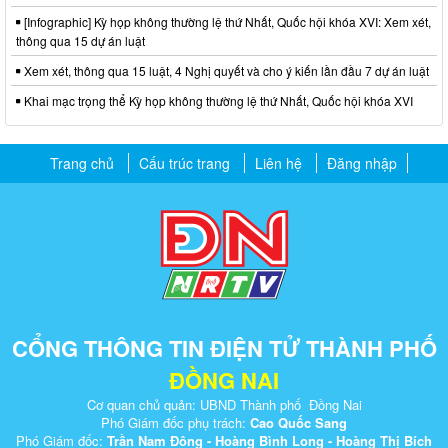
[Infographic] Kỳ họp không thường lệ thứ Nhất, Quốc hội khóa XVI: Xem xét,
thông qua 15 dự án luật
Xem xét, thông qua 15 luật, 4 Nghị quyết và cho ý kiến lần đầu 7 dự án luật
Khai mạc trọng thể Kỳ họp không thường lệ thứ Nhất, Quốc hội khóa XVI
Trang chủ
Cấu trúc trang
Liên hệ
Đăng nhập
CỔNG THÔNG TIN ĐIỆN TỬ THÀNH PHỐ
ĐỒNG NAI
Cơ quan chủ quản: UBND Thành phố Đồng Nai
Phó Giám đốc phụ trách:
Cao Quốc Sang
Phó Giám đốc:
Trần Nam Đông - Hoàng Bình Long - Hoàng Thị Bích