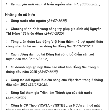
(06/08/2025)
Kỷ nguyên mới và phát triển nguồn nhân lực
Những tin cũ hơn
(24/07/2025)
Uống nước nhớ nguồn
Chương trình Khát vọng sống trợ giúp gia đình chị Nguyễn
(24/07/2025)
Thị Hồng 178 triệu đồng
Tổng Liên đoàn Lao động Việt Nam thăm, hỗ trợ người thân
(24/07/2025)
công nhân bị tai nạn lao động tại Đồng Nai
Các trường đại học tại Đồng Nai công bố điểm sàn xét
(23/07/2025)
tuyển đầu vào
10 doanh nghiệp nộp thuế cao nhất tỉnh Đồng Nai trong 6
(23/07/2025)
tháng đầu năm 2025
Công tác đối ngoại là điểm sáng của Việt Nam trong 6 tháng
(23/07/2025)
đầu năm 2025
Đồng Nai tham gia Triển lãm Thành tựu của đất nước
(22/07/2025)
Công ty CP Thép VICASA - VNSTEEL và 6 đơn vị thuê mặt
bằng cam kết bàn giao khoảng 22 hécta đất ở Khu công nghiệp