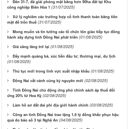
Đến 31-7, đã giải phóng mặt bằng hơn 90ha đất tại Khu
(31/07/2025)
công nghiệp Biên Hòa 1
Xử lý nghiêm các trường hợp cố tình thanh toán bằng tiền
(31/07/2025)
mặt để trốn thuế
Mong muốn và tin tưởng các tổ chức tôn giáo tiếp tục đồng
(01/08/2025)
hành xây dựng tỉnh Đồng Nai phát triển
(01/08/2025)
Giá xăng tăng trở lại
Đẩy mạnh quảng bá, xúc tiến đầu tư, thương mại, du lịch
(01/08/2025)
(01/08/2025)
Thủ tục mới trong lĩnh vực xuất nhập khẩu
(02/08/2025)
Đồng Nai cất cánh cùng kỷ nguyên mới
Tỉnh Đồng Nai chủ động ứng phó chính sách áp thuế đối
(02/08/2025)
ứng 20% từ Hoa Kỳ
(03/08/2025)
Làm hồ sơ đất đai phi địa giới hành chính
Công an tỉnh Đồng Nai trao tặng 1,6 tỷ đồng khắc phục hậu
(04/08/2025)
quả do bão số 3 tại Nghệ An