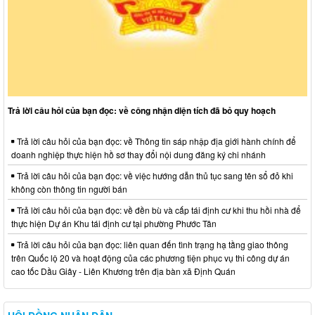
Trả lời câu hỏi của bạn đọc: về công nhận diện tích đã bỏ quy hoạch
Trả lời câu hỏi của bạn đọc: về Thông tin sáp nhập địa giới hành chính để
doanh nghiệp thực hiện hồ sơ thay đổi nội dung đăng ký chi nhánh
Trả lời câu hỏi của bạn đọc: về việc hướng dẫn thủ tục sang tên sổ đỏ khi
không còn thông tin người bán
Trả lời câu hỏi của bạn đọc: về đền bù và cấp tái định cư khi thu hồi nhà để
thực hiện Dự án Khu tái định cư tại phường Phước Tân
Trả lời câu hỏi của bạn đọc: liên quan đến tình trạng hạ tầng giao thông
trên Quốc lộ 20 và hoạt động của các phương tiện phục vụ thi công dự án
cao tốc Dầu Giây - Liên Khương trên địa bàn xã Định Quán