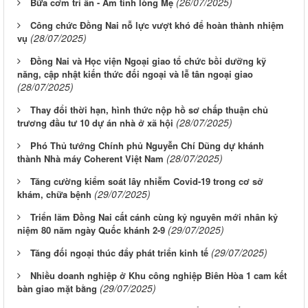
(26/07/2025)
Bữa cơm tri ân - Ấm tình lòng Mẹ
Công chức Đồng Nai nỗ lực vượt khó để hoàn thành nhiệm
(28/07/2025)
vụ
Đồng Nai và Học viện Ngoại giao tổ chức bồi dưỡng kỹ
năng, cập nhật kiến thức đối ngoại và lễ tân ngoại giao
(28/07/2025)
Thay đổi thời hạn, hình thức nộp hồ sơ chấp thuận chủ
(28/07/2025)
trương đầu tư 10 dự án nhà ở xã hội
Phó Thủ tướng Chính phủ Nguyễn Chí Dũng dự khánh
(28/07/2025)
thành Nhà máy Coherent Việt Nam
Tăng cường kiểm soát lây nhiễm Covid-19 trong cơ sở
(29/07/2025)
khám, chữa bệnh
Triển lãm Đồng Nai cất cánh cùng kỷ nguyên mới nhân kỷ
(29/07/2025)
niệm 80 năm ngày Quốc khánh 2-9
(29/07/2025)
Tăng đối ngoại thúc đẩy phát triển kinh tế
Nhiều doanh nghiệp ở Khu công nghiệp Biên Hòa 1 cam kết
(29/07/2025)
bàn giao mặt bằng