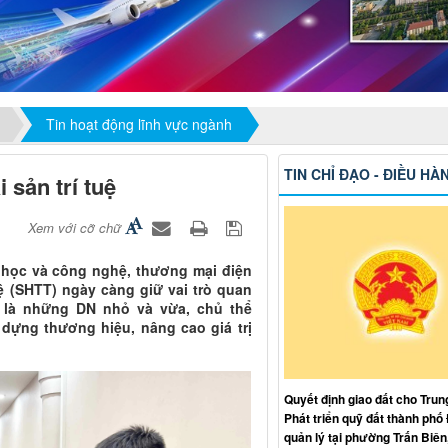
Tin hoạt động lĩnh vực ngành
TIN CHỈ ĐẠO - ĐIỀU HÀ
 sản trí tuệ
Xem với cỡ chữ
a học và công nghệ, thương mại điện
uệ (SHTT) ngày càng giữ vai trò quan
 là những DN nhỏ và vừa, chủ thể
dựng thương hiệu, nâng cao giá trị
Quyết định giao đất cho Trun
Phát triển quỹ đất thành phố
quản lý tại phường Trấn Biên