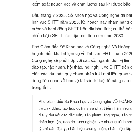
kiểm soát nguồn gốc và chất lượng sau khi được bả
Đầu tháng 7-2025, Sở Khoa học và Công nghệ đã ban
lĩnh vực SHTT năm 2025. Kế hoạch này nhằm nâng ca
nước về hoạt động SHTT trên địa bàn tỉnh; cụ thể hóa
chiến lược SHTT trên địa bàn tỉnh đến năm 2030.
Phó Giám đốc Sở Khoa học và Công nghệ Võ Hoàng Kh
hoạch triển khai nhiệm vụ về lĩnh vực SHTT năm 2025,
Công nghệ sẽ phối hợp với các sở, ngành, đơn vị liên
đào tạo, tập huấn, hội thảo, hội nghị... về SHTT trên 
biến các văn bản quy phạm pháp luật mới liên quan v
dung liên quan về bảo vệ tài sản trí tuệ để nâng cao
trong tỉnh.
Phó Giám đốc Sở Khoa học và Công nghệ VÕ HOÀNG 
trợ xây dựng, tạo lập, quản lý và phát triển nhãn hiệu
địa lý đối với các đặc sản, sản phẩm làng nghề, sản 
đoàn học tập, trao đổi kinh nghiệm về chương trình phát
lý chỉ dẫn địa lý, nhãn hiệu chứng nhận, nhãn hiệu tậ