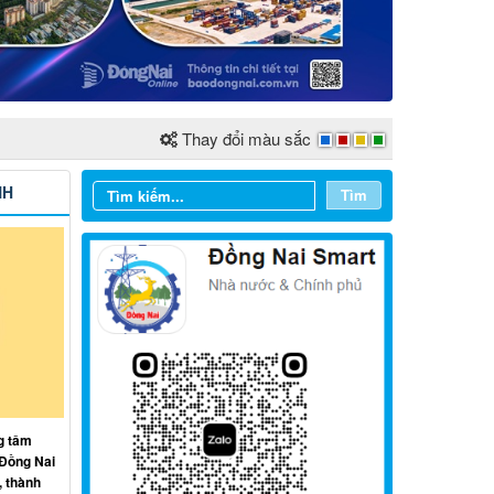
Thay đổi màu sắc
NH
Tìm
Từ ngày 03/8/2026 đến ngày
g tâm
09/8/2026
 Đồng Nai
, thành