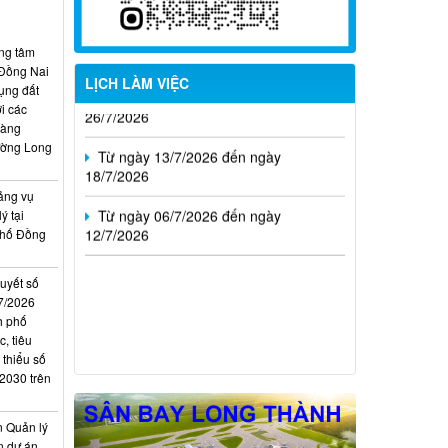
Từ ngày 27/7/2026 đến ngày
02/8/2026
ung tâm
Từ ngày 20/7/2026 đến ngày
 Đồng Nai
LỊCH LÀM VIỆC
26/7/2026
ụng đất
i các
Từ ngày 13/7/2026 đến ngày
hàng
18/7/2026
ường Long
Từ ngày 06/7/2026 đến ngày
ảng vụ
12/7/2026
ý tại
phố Đồng
quyết số
7/2026
h phố
, tiêu
 thiểu số
 2030 trên
n Quản lý
n dự án