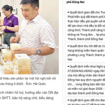
phố Đồng Nai
Quyết định giao đất cho Tr
Phát triển quỹ đất thành phố
thực hiện đấu giá quyền sử d
để lựa chọn nhà đầu tư đối vớ
công trình: Thành phố cảng 
không và Trung tâm… tại ph
Thành, thành phố Đồng Nai
Quyết định thu hồi đất do C
hàng không miền Nam quản l
phường Long Thành, thành 
Nai
Quyết định triển khai Nghị 
07/2026/NQ-HĐND ngày 09/
của Hội đồng nhân dân thàn
 thiệu sản phẩm tại một hội nghị kết nối
Đồng Nai quy định nguyên tắc
i vào tháng 5-2025. Ảnh: Hải Quân
chí,… vùng đồng bào dân tộc
và miền núi giai đoạn 2026 -
ình nhằm hỗ trợ, hướng dẫn các DN địa
địa bàn thành phố Đồng Nai
ến SHTT, bảo hộ sáng chế, kiểu dáng
Quyết định giao đất cho Ba
dự án khu vực 07 để thực hiệ