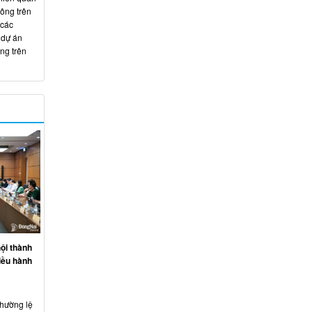
hông trên
 các
 dự án
ng trên
ội thành
iều hành
thường lệ