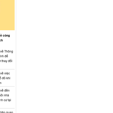
về công
ch
: về Thông
ính để
 thay đổi
 về việc
ổ đỏ khi
án
 về đền
hồi nhà
nh cư tại
 liên quan