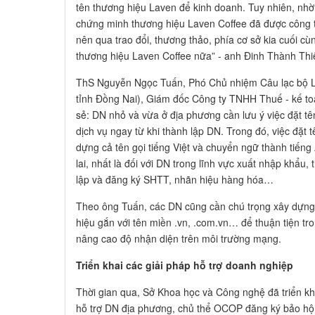
tên thương hiệu Laven để kinh doanh. Tuy nhiên, nh
chứng minh thương hiệu Laven Coffee đã được công 
nên qua trao đổi, thương thảo, phía cơ sở kia cuối 
thương hiệu Laven Coffee nữa” - anh Đinh Thành Thi
ThS Nguyễn Ngọc Tuấn, Phó Chủ nhiệm Câu lạc bộ L
tỉnh Đồng Nai), Giám đốc Công ty TNHH Thuế - kế toá
sẻ: DN nhỏ và vừa ở địa phương cần lưu ý việc đặt t
dịch vụ ngay từ khi thành lập DN. Trong đó, việc đặt 
dựng cả tên gọi tiếng Việt và chuyển ngữ thành tiến
lai, nhất là đối với DN trong lĩnh vực xuất nhập khẩu, 
lập và đăng ký SHTT, nhãn hiệu hàng hóa…
Theo ông Tuấn, các DN cũng cần chú trọng xây dựng,
hiệu gắn với tên miền .vn, .com.vn… để thuận tiện tro
nâng cao độ nhận diện trên môi trường mạng.
Triển khai các giải pháp hỗ trợ doanh nghiệp
Thời gian qua, Sở Khoa học và Công nghệ đã triển kh
hỗ trợ DN địa phương, chủ thể OCOP đăng ký bảo hộ, qu