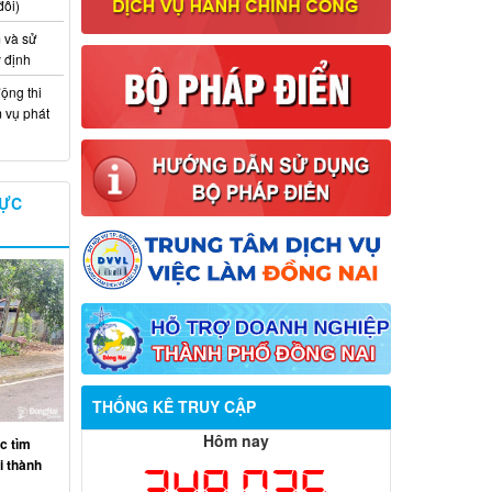
đổi)
 và sử
y định
ộng thi
m vụ phát
VỰC
THỐNG KÊ TRUY CẬP
Thông báo về việc tuyển dụng viên
Hôm nay
c tìm
chức năm 2026
ại thành
348,035