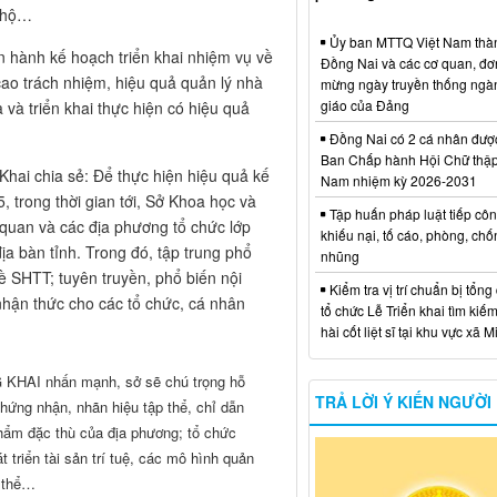
o hộ…
Ủy ban MTTQ Việt Nam thà
 hành kế hoạch triển khai nhiệm vụ về
Đồng Nai và các cơ quan, đơ
o trách nhiệm, hiệu quả quản lý nhà
mừng ngày truyền thống ngà
giáo của Đảng
 và triển khai thực hiện có hiệu quả
Đồng Nai có 2 cá nhân đượ
Ban Chấp hành Hội Chữ thập
ai chia sẻ: Để thực hiện hiệu quả kế
Nam nhiệm kỳ 2026-2031
 trong thời gian tới, Sở Khoa học và
Tập huấn pháp luật tiếp côn
 quan và các địa phương tổ chức lớp
khiếu nại, tố cáo, phòng, ch
địa bàn tỉnh. Trong đó, tập trung phổ
nhũng
ề SHTT; tuyên truyền, phổ biến nội
Kiểm tra vị trí chuẩn bị tổng
 nhận thức cho các tổ chức, cá nhân
tổ chức Lễ Triển khai tìm kiếm
hài cốt liệt sĩ tại khu vực xã 
KHAI nhấn mạnh, sở sẽ chú trọng hỗ
TRẢ LỜI Ý KIẾN NGƯỜI
 chứng nhận, nhãn hiệu tập thể, chỉ dẫn
phẩm đặc thù của địa phương; tổ chức
 triển tài sản trí tuệ, các mô hình quản
p thể…