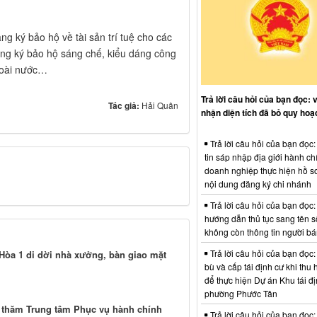
g ký bảo hộ về tài sản trí tuệ cho các
ăng ký bảo hộ sáng chế, kiểu dáng công
ngoài nước…
Trả lời câu hỏi của bạn đọc: 
Tác giả:
Hải Quân
nhận diện tích đã bỏ quy hoạ
Trả lời câu hỏi của bạn đọc
tin sáp nhập địa giới hành ch
doanh nghiệp thực hiện hồ sơ
nội dung đăng ký chi nhánh
Trả lời câu hỏi của bạn đọc:
hướng dẫn thủ tục sang tên s
không còn thông tin người b
Trả lời câu hỏi của bạn đọc:
Hòa 1 di dời nhà xưởng, bàn giao mặt
bù và cấp tái định cư khi thu 
để thực hiện Dự án Khu tái đị
phường Phước Tân
 thăm Trung tâm Phục vụ hành chính
Trả lời câu hỏi của bạn đọc: