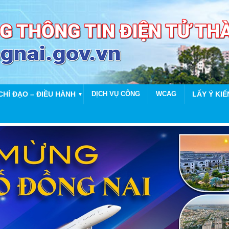
CHỈ ĐẠO – ĐIỀU HÀNH
DỊCH VỤ CÔNG
WCAG
LẤY Ý KIẾ
▼