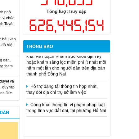
Thông báo tuyển chọn tổ chức và cá
nhân chủ trì thực hiện nhiệm vụ khoa
Tổng lượt truy cập
nh phố
học và công nghệ cấp thành phố sử
n vị chúc
626,445,154
dụng ngân sách nhà nước đặt hàng thực
nh Tuyên
hiện năm 2026 (đợt 1) lần 3
Kế hoạch Thông tin, tuyên truyền triển
c bầu vào
khai Kế hoạch Khám sức khỏe định kỳ
 đỏ Việt
THÔNG BÁO
hoặc khám sàng lọc miễn phí ít nhất mỗi
năm một lần cho người dân trên địa bàn
g dân,
thành phố Đồng Nai
ống tham
Hỗ trợ đăng tải thông tin hợp nhất,
thay đổi địa chỉ trụ sở làm việc
 duyệt và
, quy tập
Công khai thông tin vi phạm pháp luật
Minh Đức
trong lĩnh vực đất đai, tại phường Hố Nai
 DÂN