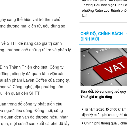
Trường Tiểu học Mạc Đĩnh Chi
phường Xuân Lộc, thành ph
Nai
ày càng thể hiện vai trò then chốt
ộng thương mại điện tử, tiêu dùng số
CHẾ ĐỘ, CHÍNH SÁCH -
ĐỊNH MỚI
 về SHTT để nâng cao giá trị cạnh
ũng như hạn chế những rủi ro về pháp lý
inh Thành Thiện cho biết: Công ty
 động, công ty đã quan tâm việc xác
oại sản phẩm Laven Coffee của công ty.
 học và Công nghệ, địa phương nên
Sửa đổi, bổ sung một số quy 
ầu liên quan đến SHTT.
Thuế giá trị gia tăng
an trọng để công ty phát triển câu
Từ năm 2026, tổ chức khám
và người tiêu dùng. Đồng thời, cũng
định kỳ miễn phí cho người d
liên quan đến vấn đề thương hiệu, nhãn
Chính phủ thông qua 3 chí
qua, một cơ sở sản xuất cà phê đã lấy