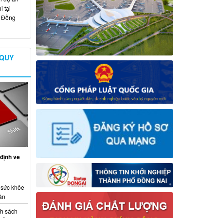
 tại
ố Đồng
 QUY
định về
 sức khỏe
ân
nh sách