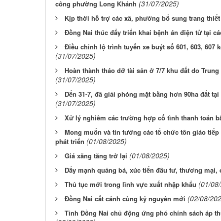
(31/07/2025)
công phường Long Khánh
Kịp thời hỗ trợ các xã, phường bổ sung trang thiết
Đồng Nai thúc đẩy triển khai bệnh án điện tử tại cá
Điều chỉnh lộ trình tuyến xe buýt số 601, 603, 607
(31/07/2025)
Hoàn thành tháo dỡ tài sản ở 7/7 khu đất do Trung 
(31/07/2025)
Đến 31-7, đã giải phóng mặt bằng hơn 90ha đất tạ
(31/07/2025)
Xử lý nghiêm các trường hợp cố tình thanh toán bằ
Mong muốn và tin tưởng các tổ chức tôn giáo tiếp
(01/08/2025)
phát triển
(01/08/2025)
Giá xăng tăng trở lại
Đẩy mạnh quảng bá, xúc tiến đầu tư, thương mại, 
(01/08
Thủ tục mới trong lĩnh vực xuất nhập khẩu
(02/08/20
Đồng Nai cất cánh cùng kỷ nguyên mới
Tỉnh Đồng Nai chủ động ứng phó chính sách áp th