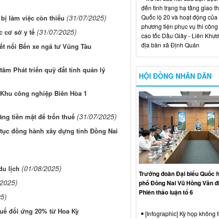
đến tình trạng hạ tầng giao t
Quốc lộ 20 và hoạt động của
(31/07/2025)
 bị làm việc còn thiếu
phương tiện phục vụ thi công
(31/07/2025)
c cơ sở y tế
cao tốc Dầu Giây - Liên Khươ
địa bàn xã Định Quán
 kết nối Bến xe ngã tư Vũng Tàu
tâm Phát triển quỹ đất tỉnh quản lý
HỘI ĐỒNG NHÂN DÂN
i Khu công nghiệp Biên Hòa 1
(31/07/2025)
ng tiền mặt để trốn thuế
 tục đồng hành xây dựng tỉnh Đồng Nai
(01/08/2025)
du lịch
Trưởng đoàn Đại biểu Quốc h
/2025)
phố Đồng Nai Vũ Hồng Văn đ
Phiên thảo luận tổ 6
25)
uế đối ứng 20% từ Hoa Kỳ
[Infographic] Kỳ họp không 