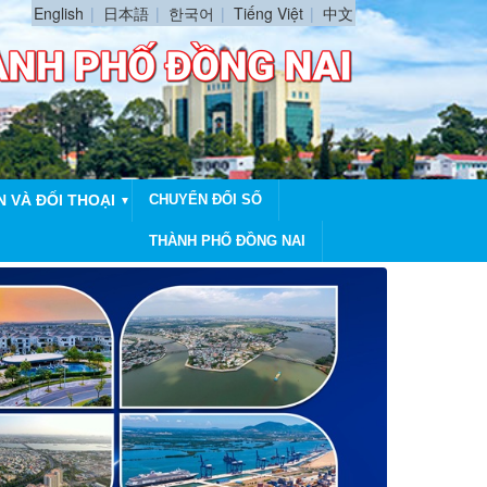
English
日本語
한국어
Tiếng Việt
中文
N VÀ ĐỐI THOẠI
CHUYỂN ĐỔI SỐ
▼
THÀNH PHỐ ĐỒNG NAI