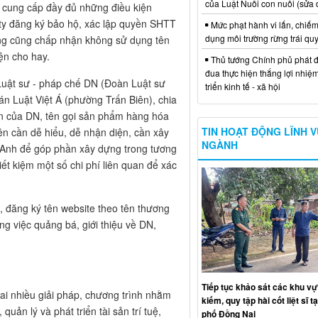
của Luật Nuôi con nuôi (sửa 
ờ cung cấp đầy đủ những điều kiện
ty đăng ký bảo hộ, xác lập quyền SHTT
Mức phạt hành vi lấn, chiếm
dụng môi trường rừng trái qu
cùng cũng chấp nhận không sử dụng tên
ện cho hay.
Thủ tướng Chính phủ phát đ
đua thực hiện thắng lợi nhiệ
uật sư - pháp chế DN (Đoàn Luật sư
triển kinh tế - xã hội
n Luật Việt Á (phường Trấn Biên), chia
ên của DN, tên gọi sản phẩm hàng hóa
TIN HOẠT ĐỘNG LĨNH 
tên cần dễ hiểu, dễ nhận diện, cần xây
NGÀNH
g Anh để góp phần xây dựng trong tương
tiết kiệm một số chi phí liên quan để xác
 đăng ký tên website theo tên thương
ng việc quảng bá, giới thiệu về DN,
Tiếp tục khảo sát các khu vự
ai nhiều giải pháp, chương trình nhằm
kiếm, quy tập hài cốt liệt sĩ t
ản lý và phát triển tài sản trí tuệ,
phố Đồng Nai