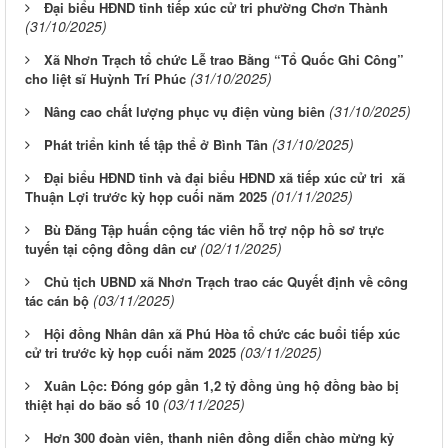
Đại biểu HĐND tỉnh tiếp xúc cử tri phường Chơn Thành
(31/10/2025)
Xã Nhơn Trạch tổ chức Lễ trao Bằng “Tổ Quốc Ghi Công”
(31/10/2025)
cho liệt sĩ Huỳnh Trí Phúc
(31/10/2025)
Nâng cao chất lượng phục vụ điện vùng biên
(31/10/2025)
Phát triển kinh tế tập thể ở Bình Tân
Đại biểu HĐND tỉnh và đại biểu HĐND xã tiếp xúc cử tri xã
(01/11/2025)
Thuận Lợi trước kỳ họp cuối năm 2025
Bù Đăng Tập huấn cộng tác viên hỗ trợ nộp hồ sơ trực
(02/11/2025)
tuyến tại cộng đồng dân cư
Chủ tịch UBND xã Nhơn Trạch trao các Quyết định về công
(03/11/2025)
tác cán bộ
Hội đồng Nhân dân xã Phú Hòa tổ chức các buổi tiếp xúc
(03/11/2025)
cử tri trước kỳ họp cuối năm 2025
Xuân Lộc: Đóng góp gần 1,2 tỷ đồng ủng hộ đồng bào bị
(03/11/2025)
thiệt hại do bão số 10
Hơn 300 đoàn viên, thanh niên đồng diễn chào mừng kỷ