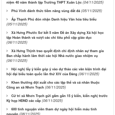
(04/11/2025)
niệm 40 năm thành lập Trường THPT Xuân Lộc
(05/11/2025)
Phú Vinh đánh thức tiềm năng vùng đất đá
Ấp Thạnh Phú đón nhận Danh hiệu Văn hóa tiêu biểu
(05/11/2025)
Xã Hưng Phước Sơ kết 5 năm Đề án Xây dựng Xã hội học
tập Hoàn thành và vượt các chỉ tiêu phổ cập giáo dục
(06/11/2025)
Xã Hưng Thịnh trao quyết định chỉ định nhân sự tham gia
Ban chấp hành lâm thời các hội Nhà nước giao nhiệm vụ
(06/11/2025)
Hội nghị lấy ý kiến góp ý vào dự thảo các văn kiện trình đại
(06/11/2025)
hội đại biểu toàn quốc lần thứ XIV của Đảng
Khen thưởng đột xuất cho các tập thể và cá nhân thuộc
(06/11/2025)
Công an xã Nhơn Trạch
Cử tri xã Nhơn Trạch gửi gắm gần 15 ý kiến, kiến nghị trước
(06/11/2025)
Kỳ họp HĐND các cấp
600 tình nguyện viên tham dự ngày hội hiến máu tình
(08/11/2025)
nguyện