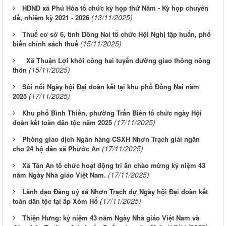
HĐND xã Phú Hòa tổ chức kỳ họp thứ Năm - Kỳ họp chuyên
(13/11/2025)
đề, nhiệm kỳ 2021 - 2026
Thuế cơ sở 6, tỉnh Đồng Nai tổ chức Hội Nghị tập huấn, phổ
(15/11/2025)
biến chính sách thuế
Xã Thuận Lợi khởi công hai tuyến đường giao thông nông
(15/11/2025)
thôn
Sôi nổi Ngày hội Đại đoàn kết tại khu phố Đồng Nai năm
(17/11/2025)
2025
Khu phố Bình Thiền, phường Trấn Biên tổ chức ngày Hội
(17/11/2025)
đoàn kết toàn dân tộc năm 2025
Phòng giao dịch Ngân hàng CSXH Nhơn Trạch giải ngân
(17/11/2025)
cho 24 hộ dân xã Phước An
Xã Tân An tổ chức hoạt động tri ân chào mừng kỷ niệm 43
(17/11/2025)
năm Ngày Nhà giáo Việt Nam.
Lãnh đạo Đảng uỷ xã Nhơn Trạch dự Ngày hội Đại đoàn kết
(17/11/2025)
toàn dân tộc tại ấp Xóm Hố
Thiện Hưng: kỷ niệm 43 năm Ngày Nhà giáo Việt Nam và