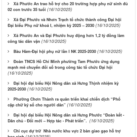
Xã Phước An trao hỗ trợ cho 20 trường hợp phụ nữ sinh đủ
(16/10/2025)
02 con trước 35 tuổi
Xã Đại Phước và Nhơn Trạch tổ chức thành công Đại hội
(16/10/2025)
Đại biểu Phụ nữ khoá I, nhiệm kỳ 2025 – 2030
Xã Phước An và Đại Phước huy động hơn 1,2 tỷ đồng làm
(16/10/2025)
công tác dân vận
(16/10/2025)
Bàu Hàm-Đại hội phụ nữ lần I NK 2025-2030
Đoàn TNCS Hồ Chí Minh phường Tam Phước ứng dụng
mạnh mẽ chuyển đổi số trong công tác tổ chức Đại hội
(16/10/2025)
Đại hội đại biểu Hội Nông dân xã Hưng Thịnh nhiệm kỳ
(16/10/2025)
2025-2030
Phường Chơn Thành ra quân triển khai chiến dịch “Phổ
(16/10/2025)
cập chữ ký số cho người dân”
Đại hội đại biểu Hội Nông dân xã Hưng Phước “Đoàn kết -
(16/10/2025)
Dân chủ - Đổi mới – Hợp tác - Phát triển”.
Chi cục dự trữ Nhà nước khu vực 2 bàn giao gạo hỗ trợ
(16/10/2025)
học sinh