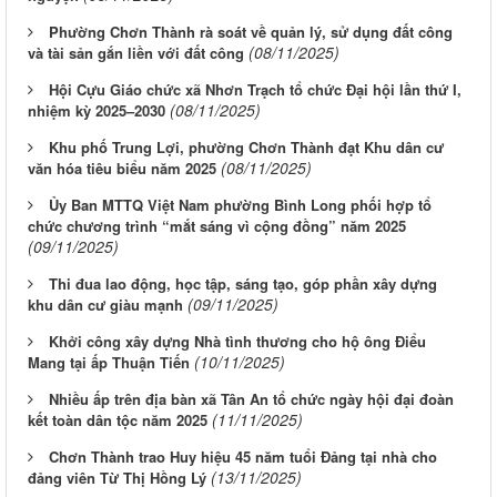
Phường Chơn Thành rà soát về quản lý, sử dụng đất công
(08/11/2025)
và tài sản gắn liền với đất công
Hội Cựu Giáo chức xã Nhơn Trạch tổ chức Đại hội lần thứ I,
(08/11/2025)
nhiệm kỳ 2025–2030
Khu phố Trung Lợi, phường Chơn Thành đạt Khu dân cư
(08/11/2025)
văn hóa tiêu biểu năm 2025
Ủy Ban MTTQ Việt Nam phường Bình Long phối hợp tổ
chức chương trình “mắt sáng vì cộng đồng” năm 2025
(09/11/2025)
Thi đua lao động, học tập, sáng tạo, góp phần xây dựng
(09/11/2025)
khu dân cư giàu mạnh
Khởi công xây dựng Nhà tình thương cho hộ ông Điểu
(10/11/2025)
Mang tại ấp Thuận Tiến
Nhiều ấp trên địa bàn xã Tân An tổ chức ngày hội đại đoàn
(11/11/2025)
kết toàn dân tộc năm 2025
Chơn Thành trao Huy hiệu 45 năm tuổi Đảng tại nhà cho
(13/11/2025)
đảng viên Từ Thị Hồng Lý