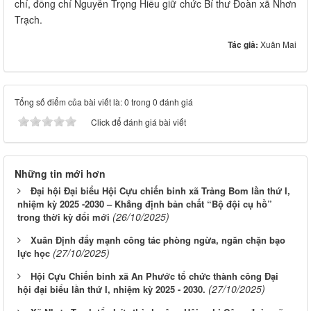
chí, đồng chí Nguyễn Trọng Hiếu giữ chức Bí thư Đoàn xã Nhơn
Trạch.
Tác giả:
Xuân Mai
Tổng số điểm của bài viết là: 0 trong 0 đánh giá
Click để đánh giá bài viết
Những tin mới hơn
Đại hội Đại biểu Hội Cựu chiến binh xã Trảng Bom lần thứ I,
nhiệm kỳ 2025 -2030 – Khẳng định bản chất “Bộ đội cụ hồ”
(26/10/2025)
trong thời kỳ đổi mới
Xuân Định đẩy mạnh công tác phòng ngừa, ngăn chặn bạo
(27/10/2025)
lực học
Hội Cựu Chiến binh xã An Phước tổ chức thành công Đại
(27/10/2025)
hội đại biểu lần thứ I, nhiệm kỳ 2025 - 2030.