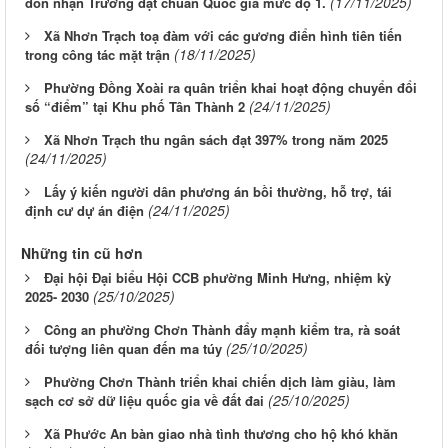
(17/11/2025)
đón nhận Trường đạt chuẩn Quốc gia mức độ 1.
Xã Nhơn Trạch toạ đàm với các gương điển hình tiên tiến
(18/11/2025)
trong công tác mặt trận
Phường Đồng Xoài ra quân triển khai hoạt động chuyển đổi
(24/11/2025)
số “điểm” tại Khu phố Tân Thành 2
Xã Nhơn Trạch thu ngân sách đạt 397% trong năm 2025
(24/11/2025)
Lấy ý kiến người dân phương án bồi thường, hỗ trợ, tái
(24/11/2025)
định cư dự án điện
Những tin cũ hơn
Đại hội Đại biểu Hội CCB phường Minh Hưng, nhiệm kỳ
(25/10/2025)
2025- 2030
Công an phường Chơn Thành đẩy mạnh kiểm tra, rà soát
(25/10/2025)
đối tượng liên quan đến ma túy
Phường Chơn Thành triển khai chiến dịch làm giàu, làm
(25/10/2025)
sạch cơ sở dữ liệu quốc gia về đất đai
Xã Phước An bàn giao nhà tình thương cho hộ khó khăn