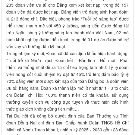
235 đoàn viên ưu tú cho Đảng xem xét kết nạp, trong đó 157
đoàn viên đã được kết nạp, Đảng viên trẻ đang sinh hoạt đoàn
là 213 đồng chí. Đặc biệt, phong trào “Tuổi trẻ sáng tạo” được
triển khai mạnh mẽ với 450 ý tưởng, sáng kiến được đăng tải
trên Ngân hàng ý tưởng sáng tạo thanh niên Việt Nam, 02 mô
hình khởi nghiệp được triển khai, trong đó 01 dự án được hỗ trợ
vốn vay và hướng dẫn kỹ thuật.
Trong nhiệm kỳ mới, Đoàn xã đã xác định khẩu hiệu hành động:
“Tuổi trẻ xã Nhơn Trạch Đoàn kết – Bản lĩnh - Đổi mới - Phát
triển” và thống nhất đề ra 15 chỉ tiêu trọng tâm như: Tỷ lệ đoàn
viên nòng cốt cuối nhiệm kỳ đạt từ 45% trở lên; đảm bảo tỷ lệ
70% đảng viên mới được kết nạp của toàn Đảng bộ là đoàn viên
ưu tú; hằng năm, Đoàn xã thành lập mới ít nhất từ 1 - 3 tổ chức
chi Đoàn, chi Hội; 100% thanh niên có tài khoản, sử dụng
thường xuyên dịch vụ công trực tuyến và thực hiện các hình
thức giao dịch không dùng tiền mặt;…
Tại Đại hội đã công bố quyết định của Ban Thường vụ Tỉnh
đoàn Đồng Nai chỉ định Ban Chấp hành Đoàn TNCS Hồ Chí
Minh xã Nhơn Trạch khóa I, nhiệm kỳ 2025 - 2030 gồm 23 đồng