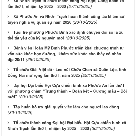
Xã Nhơn Trạch tổ chức thành công Hội nghị Công đoàn xã
(27/10/2025)
lần thứ I, nhiệm kỳ 2025 – 2030
Xã Phước An và Nhơn Trạch hoàn thành công tác khám sơ
(28/10/2025)
tuyển nghĩa vụ quân sự năm 2026
Tuổi trẻ phường Phước Bình xác định chuyển đổi số là xu
(28/10/2025)
thế tất yếu của kỷ nguyên mới
Bệnh viện Hoàn Mỹ Bình Phước triển khai chương trình tư
vấn sức khỏe học đường, khám sức khỏe cho thầy cô nhân
(28/10/2025)
dịp 20/11
Tổ chức Giải Việt dã - Leo núi Chứa Chan xã Xuân Lộc, tỉnh
(29/10/2025)
Đồng Nai mở rộng lần thứ I, năm 2025
Đại hội Đại biểu Hội Cựu chiến binh xã Phước An lần thứ I
với phương châm “Trung thành – Đoàn kết – Gương mẫu – Đổi
(29/10/2025)
mới”
Tập huấn hỗ trợ giải quyết việc làm cho người lao động
(30/10/2025)
Tổ chức thành công Đại hội Đại biểu Hội Cựu chiến binh xã
(30/10/2025)
Nhơn Trạch lần thứ I, nhiệm kỳ 2025 – 2030