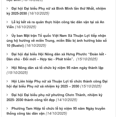
Đại hội Đại biểu Phụ nữ xã Bình Minh lần thứ Nhất, nhiệm
(16/10/2025)
kỳ 2025-2030
Lễ ký kết và ra quân thực hiện công tác dân vận tại xã An
(16/10/2025)
Viễn
Ủy ban Mặt trận Tổ quốc Việt Nam Xã Thuận Lợi tiếp nhận
ủng hộ hướng về miền Trung, miền Bắc bị ảnh hưởng bão số
(16/10/2025)
10 (Bualoi)
Đại hội đại biểu Hội Nông dân xã Hưng Phước “Đoàn kết -
(15/10/2025)
Dân chủ - Đổi mới – Hợp tác - Phát triển”.
Hội Nông dân xã tổ chức kỷ niệm 95 năm ngày thành lập
(15/10/2025)
Hội Liên hiệp Phụ nữ xã Thuận Lợi tổ chức thành công Đại
(15/10/2025)
hội đại biểu Phụ nữ xã nhiệm kỳ 2025 – 2030
Đại hội Đại biểu phụ nữ phường Chơn Thành, nhiệm kỳ
(14/10/2025)
2025- 2030 thành công tốt đẹp
Phường Tam Hiệp tổ chức lễ kỷ niệm 95 năm Ngày truyền
(14/10/2025)
thống công tác dân vận