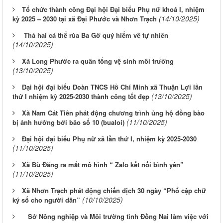
Tổ chức thành công Đại hội Đại biểu Phụ nữ khoá I, nhiệm
(14/10/2025)
kỳ 2025 – 2030 tại xã Đại Phước và Nhơn Trạch
Thả hai cá thể rùa Ba Gờ quý hiếm về tự nhiên
(14/10/2025)
Xã Long Phước ra quân tổng vệ sinh môi trường
(13/10/2025)
Đại hội đại biểu Đoàn TNCS Hồ Chí Minh xã Thuận Lợi lần
(13/10/2025)
thứ I nhiệm kỳ 2025-2030 thành công tốt đẹp
Xã Nam Cát Tiên phát động chương trình ủng hộ đồng bào
(11/10/2025)
bị ảnh hưởng bởi bão số 10 (bualoi)
Đại hội đại biểu Phụ nữ xã lần thứ I, nhiệm kỳ 2025-2030
(11/10/2025)
Xã Bù Đăng ra mắt mô hình “ Zalo kết nối bình yên”
(11/10/2025)
Xã Nhơn Trạch phát động chiến dịch 30 ngày “Phổ cập chữ
(10/10/2025)
ký số cho người dân”
Sở Nông nghiệp và Môi trường tỉnh Đồng Nai làm việc với