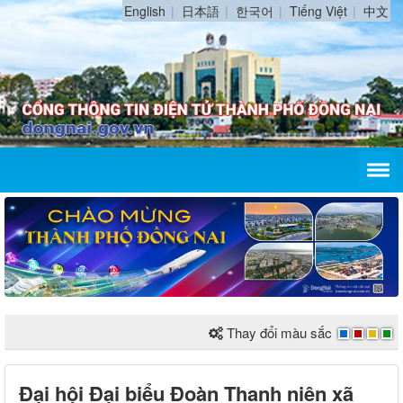
English
日本語
한국어
Tiếng Việt
中文
Thay đổi màu sắc
Đại hội Đại biểu Đoàn Thanh niên xã