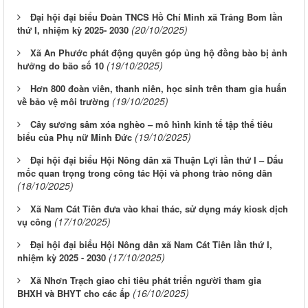
Đại hội đại biểu Đoàn TNCS Hồ Chí Minh xã Trảng Bom lần
(20/10/2025)
thứ I, nhiệm kỳ 2025- 2030
Xã An Phước phát động quyên góp ủng hộ đồng bào bị ảnh
(19/10/2025)
hưởng do bão số 10
Hơn 800 đoàn viên, thanh niên, học sinh trên tham gia huấn
(19/10/2025)
về bảo vệ môi trường
Cây sương sâm xóa nghèo – mô hình kinh tế tập thể tiêu
(19/10/2025)
biểu của Phụ nữ Minh Đức
Đại hội đại biểu Hội Nông dân xã Thuận Lợi lần thứ I – Dấu
mốc quan trọng trong công tác Hội và phong trào nông dân
(18/10/2025)
Xã Nam Cát Tiên đưa vào khai thác, sử dụng máy kiosk dịch
(17/10/2025)
vụ công
Đại hội đại biểu Hội Nông dân xã Nam Cát Tiên lần thứ I,
(17/10/2025)
nhiệm kỳ 2025 - 2030
Xã Nhơn Trạch giao chỉ tiêu phát triển người tham gia
(16/10/2025)
BHXH và BHYT cho các ấp