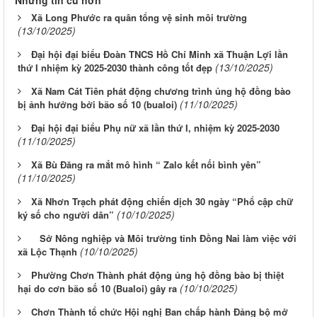
Những tin cũ hơn
Xã Long Phước ra quân tổng vệ sinh môi trường
(13/10/2025)
Đại hội đại biểu Đoàn TNCS Hồ Chí Minh xã Thuận Lợi lần
(13/10/2025)
thứ I nhiệm kỳ 2025-2030 thành công tốt đẹp
Xã Nam Cát Tiên phát động chương trình ủng hộ đồng bào
(11/10/2025)
bị ảnh hưởng bởi bão số 10 (bualoi)
Đại hội đại biểu Phụ nữ xã lần thứ I, nhiệm kỳ 2025-2030
(11/10/2025)
Xã Bù Đăng ra mắt mô hình “ Zalo kết nối bình yên”
(11/10/2025)
Xã Nhơn Trạch phát động chiến dịch 30 ngày “Phổ cập chữ
(10/10/2025)
ký số cho người dân”
Sở Nông nghiệp và Môi trường tỉnh Đồng Nai làm việc với
(10/10/2025)
xã Lộc Thạnh
Phường Chơn Thành phát động ủng hộ đồng bào bị thiệt
(10/10/2025)
hại do cơn bão số 10 (Bualoi) gây ra
Chơn Thành tổ chức Hội nghị Ban chấp hành Đảng bộ mở