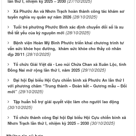
(27/10/2025)
lần thứ I, nhiệm kỳ 2025 – 2030
Xã Phước An và Nhơn Trạch hoàn thành công tác khám sơ
(28/10/2025)
tuyển nghĩa vụ quân sự năm 2026
Tuổi trẻ phường Phước Bình xác định chuyển đổi số là xu
(28/10/2025)
thế tất yếu của kỷ nguyên mới
Bệnh viện Hoàn Mỹ Bình Phước triển khai chương trình tư
vấn sức khỏe học đường, khám sức khỏe cho thầy cô nhân
(28/10/2025)
dịp 20/11
Tổ chức Giải Việt dã - Leo núi Chứa Chan xã Xuân Lộc, tỉnh
(29/10/2025)
Đồng Nai mở rộng lần thứ I, năm 2025
Đại hội Đại biểu Hội Cựu chiến binh xã Phước An lần thứ I
với phương châm “Trung thành – Đoàn kết – Gương mẫu – Đổi
(29/10/2025)
mới”
Tập huấn hỗ trợ giải quyết việc làm cho người lao động
(30/10/2025)
Tổ chức thành công Đại hội Đại biểu Hội Cựu chiến binh xã
(30/10/2025)
Nhơn Trạch lần thứ I, nhiệm kỳ 2025 – 2030