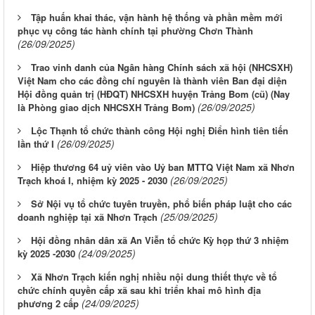
Tập huấn khai thác, vận hành hệ thống và phần mềm mới
phục vụ công tác hành chính tại phường Chơn Thành
(26/09/2025)
Trao vinh danh của Ngân hàng Chính sách xã hội (NHCSXH)
Việt Nam cho các đồng chí nguyên là thành viên Ban đại diện
Hội đồng quản trị (HĐQT) NHCSXH huyện Trảng Bom (cũ) (Nay
(26/09/2025)
là Phòng giao dịch NHCSXH Trảng Bom)
Lộc Thạnh tổ chức thành công Hội nghị Điển hình tiên tiến
(26/09/2025)
lần thứ I
Hiệp thương 64 uỷ viên vào Uỷ ban MTTQ Việt Nam xã Nhơn
(26/09/2025)
Trạch khoá I, nhiệm kỳ 2025 - 2030
Sở Nội vụ tổ chức tuyên truyền, phổ biến pháp luật cho các
(25/09/2025)
doanh nghiệp tại xã Nhơn Trạch
Hội đồng nhân dân xã An Viễn tổ chức Kỳ họp thứ 3 nhiệm
(24/09/2025)
kỳ 2025 -2030
Xã Nhơn Trạch kiến nghị nhiều nội dung thiết thực về tổ
chức chính quyền cấp xã sau khi triển khai mô hình địa
(24/09/2025)
phương 2 cấp