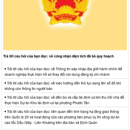
Trả lời câu hỏi của bạn đọc: về công nhận diện tích đã bỏ quy hoạch
Trả lời câu hỏi của bạn đọc: về Thông tin sáp nhập địa giới hành chính để
doanh nghiệp thực hiện hồ sơ thay đổi nội dung đăng ký chi nhánh
Trả lời câu hỏi của bạn đọc: về việc hướng dẫn thủ tục sang tên sổ đỏ khi
không còn thông tin người bán
Trả lời câu hỏi của bạn đọc: về đền bù và cấp tái định cư khi thu hồi nhà để
thực hiện Dự án Khu tái định cư tại phường Phước Tân
Trả lời câu hỏi của bạn đọc: liên quan đến tình trạng hạ tầng giao thông
trên Quốc lộ 20 và hoạt động của các phương tiện phục vụ thi công dự án
cao tốc Dầu Giây - Liên Khương trên địa bàn xã Định Quán