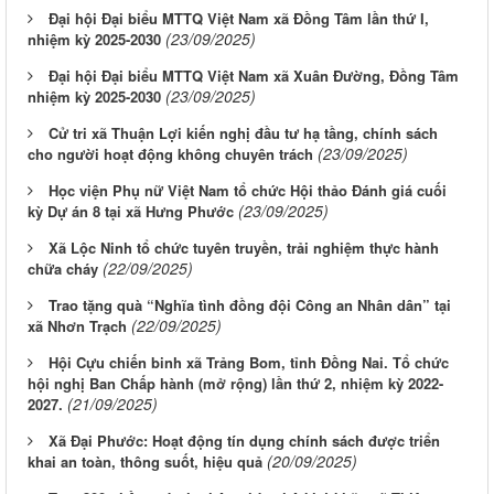
Đại hội Đại biểu MTTQ Việt Nam xã Đồng Tâm lần thứ I,
(23/09/2025)
nhiệm kỳ 2025-2030
Đại hội Đại biểu MTTQ Việt Nam xã Xuân Đường, Đồng Tâm
(23/09/2025)
nhiệm kỳ 2025-2030
Cử tri xã Thuận Lợi kiến nghị đầu tư hạ tầng, chính sách
(23/09/2025)
cho người hoạt động không chuyên trách
Học viện Phụ nữ Việt Nam tổ chức Hội thảo Đánh giá cuối
(23/09/2025)
kỳ Dự án 8 tại xã Hưng Phước
Xã Lộc Ninh tổ chức tuyên truyền, trải nghiệm thực hành
(22/09/2025)
chữa cháy
Trao tặng quà “Nghĩa tình đồng đội Công an Nhân dân” tại
(22/09/2025)
xã Nhơn Trạch
Hội Cựu chiến binh xã Trảng Bom, tỉnh Đồng Nai. Tổ chức
hội nghị Ban Chấp hành (mở rộng) lần thứ 2, nhiệm kỳ 2022-
(21/09/2025)
2027.
Xã Đại Phước: Hoạt động tín dụng chính sách được triển
(20/09/2025)
khai an toàn, thông suốt, hiệu quả