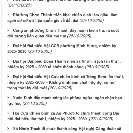
(24/10/2025)
Phường Chơn Thành triển khai chiến dịch làm giàu, làm
(25/10/2025)
sạch cơ sở dữ liệu quốc gia về đất đai
Công an phường Chơn Thành đẩy mạnh kiểm tra, rà soát
(25/10/2025)
đối tượng liên quan đến ma túy
Đại hội Đại biểu Hội CCB phường Minh Hưng, nhiệm kỳ
(25/10/2025)
2025- 2030
Đại hội Đại biểu Đoàn Thanh niên xã Nhơn Trạch lần thứ I,
(25/10/2025)
nhiệm kỳ 2025 – 2030 tổ chức thành công
Đại hội Đại biểu Hội Cựu chiến binh xã Trảng Bom lần thứ I,
nhiệm kỳ 2025 -2030 – Khẳng định bản chất “Bộ đội cụ hồ”
(26/10/2025)
trong thời kỳ đổi mới
Xuân Định đẩy mạnh công tác phòng ngừa, ngăn chặn bạo
(27/10/2025)
lực học
Hội Cựu Chiến binh xã An Phước tổ chức thành công Đại
(27/10/2025)
hội đại biểu lần thứ I, nhiệm kỳ 2025 - 2030.
Xã Nhơn Trạch tổ chức thành công Hội nghị Công đoàn xã