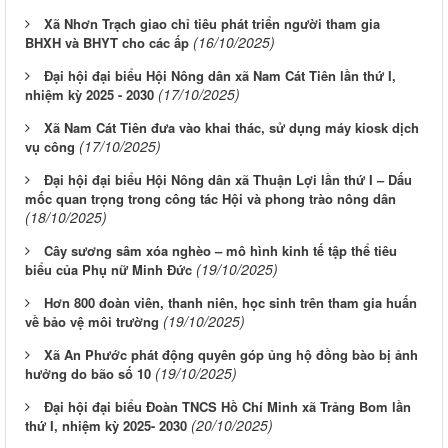
Xã Nhơn Trạch giao chỉ tiêu phát triển người tham gia
(16/10/2025)
BHXH và BHYT cho các ấp
Đại hội đại biểu Hội Nông dân xã Nam Cát Tiên lần thứ I,
(17/10/2025)
nhiệm kỳ 2025 - 2030
Xã Nam Cát Tiên đưa vào khai thác, sử dụng máy kiosk dịch
(17/10/2025)
vụ công
Đại hội đại biểu Hội Nông dân xã Thuận Lợi lần thứ I – Dấu
mốc quan trọng trong công tác Hội và phong trào nông dân
(18/10/2025)
Cây sương sâm xóa nghèo – mô hình kinh tế tập thể tiêu
(19/10/2025)
biểu của Phụ nữ Minh Đức
Hơn 800 đoàn viên, thanh niên, học sinh trên tham gia huấn
(19/10/2025)
về bảo vệ môi trường
Xã An Phước phát động quyên góp ủng hộ đồng bào bị ảnh
(19/10/2025)
hưởng do bão số 10
Đại hội đại biểu Đoàn TNCS Hồ Chí Minh xã Trảng Bom lần
(20/10/2025)
thứ I, nhiệm kỳ 2025- 2030