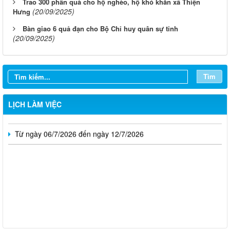
Trao 300 phần quà cho hộ nghèo, hộ khó khăn xã Thiện
(20/09/2025)
Hưng
Bàn giao 6 quả đạn cho Bộ Chỉ huy quân sự tỉnh
(20/09/2025)
Từ ngày 03/8/2026 đến ngày 09/8/2026
Từ ngày 27/7/2026 đến ngày 02/8/2026
Tìm
Từ ngày 20/7/2026 đến ngày 26/7/2026
LỊCH LÀM VIỆC
Từ ngày 13/7/2026 đến ngày 18/7/2026
Từ ngày 06/7/2026 đến ngày 12/7/2026