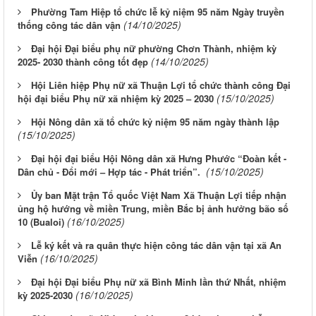
Phường Tam Hiệp tổ chức lễ kỷ niệm 95 năm Ngày truyền
(14/10/2025)
thống công tác dân vận
Đại hội Đại biểu phụ nữ phường Chơn Thành, nhiệm kỳ
(14/10/2025)
2025- 2030 thành công tốt đẹp
Hội Liên hiệp Phụ nữ xã Thuận Lợi tổ chức thành công Đại
(15/10/2025)
hội đại biểu Phụ nữ xã nhiệm kỳ 2025 – 2030
Hội Nông dân xã tổ chức kỷ niệm 95 năm ngày thành lập
(15/10/2025)
Đại hội đại biểu Hội Nông dân xã Hưng Phước “Đoàn kết -
(15/10/2025)
Dân chủ - Đổi mới – Hợp tác - Phát triển”.
Ủy ban Mặt trận Tổ quốc Việt Nam Xã Thuận Lợi tiếp nhận
ủng hộ hướng về miền Trung, miền Bắc bị ảnh hưởng bão số
(16/10/2025)
10 (Bualoi)
Lễ ký kết và ra quân thực hiện công tác dân vận tại xã An
(16/10/2025)
Viễn
Đại hội Đại biểu Phụ nữ xã Bình Minh lần thứ Nhất, nhiệm
(16/10/2025)
kỳ 2025-2030