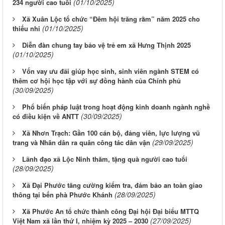
(01/10/2025)
234 người cao tuổi
Xã Xuân Lộc tổ chức “Đêm hội trăng rằm” năm 2025 cho
(01/10/2025)
thiếu nhi
Diễn đàn chung tay bảo vệ trẻ em xã Hưng Thịnh 2025
(01/10/2025)
Vốn vay ưu đãi giúp học sinh, sinh viên ngành STEM có
thêm cơ hội học tập với sự đồng hành của Chính phủ
(30/09/2025)
Phổ biến pháp luật trong hoạt động kinh doanh ngành nghề
(30/09/2025)
có điều kiện về ANTT
Xã Nhơn Trạch: Gần 100 cán bộ, đảng viên, lực lượng vũ
(29/09/2025)
trang và Nhân dân ra quân công tác dân vận
Lãnh đạo xã Lộc Ninh thăm, tặng quà người cao tuổi
(28/09/2025)
Xã Đại Phước tăng cường kiểm tra, đảm bảo an toàn giao
(28/09/2025)
thông tại bến phà Phước Khánh
Xã Phước An tổ chức thành công Đại hội Đại biểu MTTQ
(27/09/2025)
Việt Nam xã lần thứ I, nhiệm kỳ 2025 – 2030