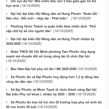
Chi cục dự trữ Nhà nước khu vực 2 bàn giao gạo hỗ trợ
(16/10/2025)
học sinh
Đại hội đại biểu Hội Nông dân xã Hưng Phước “Đoàn kết -
(16/10/2025)
Dân chủ - Đổi mới – Hợp tác - Phát triển”.
Phường Chơn Thành ra quân triển khai chiến dịch “Phổ
(16/10/2025)
cập chữ ký số cho người dân”
Đại hội đại biểu Hội Nông dân xã Hưng Thịnh nhiệm kỳ
(16/10/2025)
2025-2030
Đoàn TNCS Hồ Chí Minh phường Tam Phước ứng dụng
mạnh mẽ chuyển đổi số trong công tác tổ chức Đại hội
(16/10/2025)
(16/10/2025)
Bàu Hàm-Đại hội phụ nữ lần I NK 2025-2030
Xã Phước An và Đại Phước huy động hơn 1,2 tỷ đồng làm
(16/10/2025)
công tác dân vận
Xã Đại Phước và Nhơn Trạch tổ chức thành công Đại hội
(16/10/2025)
Đại biểu Phụ nữ khoá I, nhiệm kỳ 2025 – 2030
Xã Phước An trao hỗ trợ cho 20 trường hợp phụ nữ sinh đủ
(16/10/2025)
02 con trước 35 tuổi