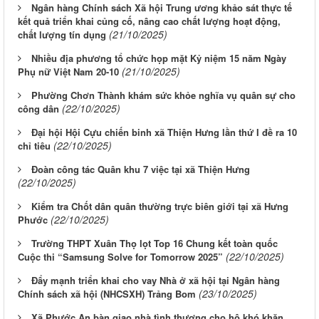
Ngân hàng Chính sách Xã hội Trung ương khảo sát thực tế
kết quả triển khai củng cố, nâng cao chất lượng hoạt động,
(21/10/2025)
chất lượng tín dụng
Nhiều địa phương tổ chức họp mặt Kỷ niệm 15 năm Ngày
(21/10/2025)
Phụ nữ Việt Nam 20-10
Phường Chơn Thành khám sức khỏe nghĩa vụ quân sự cho
(22/10/2025)
công dân
Đại hội Hội Cựu chiến binh xã Thiện Hưng lần thứ I đề ra 10
(22/10/2025)
chỉ tiêu
Đoàn công tác Quân khu 7 việc tại xã Thiện Hưng
(22/10/2025)
Kiểm tra Chốt dân quân thường trực biên giới tại xã Hưng
(22/10/2025)
Phước
Trường THPT Xuân Thọ lọt Top 16 Chung kết toàn quốc
(22/10/2025)
Cuộc thi “Samsung Solve for Tomorrow 2025”
Đẩy mạnh triển khai cho vay Nhà ở xã hội tại Ngân hàng
(23/10/2025)
Chính sách xã hội (NHCSXH) Trảng Bom
Xã Phước An bàn giao nhà tình thương cho hộ khó khăn