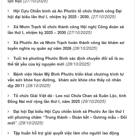
(27/10/2025)
lực học
Hội Cựu Chiến binh xã An Phước tổ chức thành công Đại
(27/10/2025)
hội đại biểu lần thứ I, nhiệm kỳ 2025 - 2030.
Xã Nhơn Trạch tổ chức thành công Hội nghị Công đoàn xã
(27/10/2025)
lần thứ I, nhiệm kỳ 2025 – 2030
Xã Phước An và Nhơn Trạch hoàn thành công tác khám sơ
(28/10/2025)
tuyển nghĩa vụ quân sự năm 2026
Tuổi trẻ phường Phước Bình xác định chuyển đổi số là xu
(28/10/2025)
thế tất yếu của kỷ nguyên mới
Bệnh viện Hoàn Mỹ Bình Phước triển khai chương trình tư
vấn sức khỏe học đường, khám sức khỏe cho thầy cô nhân
(28/10/2025)
dịp 20/11
Tổ chức Giải Việt dã - Leo núi Chứa Chan xã Xuân Lộc, tỉnh
(29/10/2025)
Đồng Nai mở rộng lần thứ I, năm 2025
Đại hội Đại biểu Hội Cựu chiến binh xã Phước An lần thứ I
với phương châm “Trung thành – Đoàn kết – Gương mẫu – Đổi
(29/10/2025)
mới”
Tập huấn hỗ trợ giải quyết việc làm cho người lao động