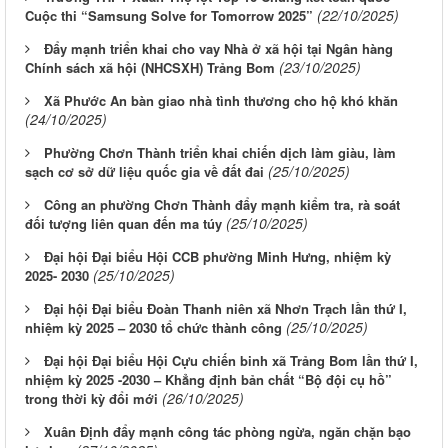
(22/10/2025)
Cuộc thi “Samsung Solve for Tomorrow 2025”
Đẩy mạnh triển khai cho vay Nhà ở xã hội tại Ngân hàng
(23/10/2025)
Chính sách xã hội (NHCSXH) Trảng Bom
Xã Phước An bàn giao nhà tình thương cho hộ khó khăn
(24/10/2025)
Phường Chơn Thành triển khai chiến dịch làm giàu, làm
(25/10/2025)
sạch cơ sở dữ liệu quốc gia về đất đai
Công an phường Chơn Thành đẩy mạnh kiểm tra, rà soát
(25/10/2025)
đối tượng liên quan đến ma túy
Đại hội Đại biểu Hội CCB phường Minh Hưng, nhiệm kỳ
(25/10/2025)
2025- 2030
Đại hội Đại biểu Đoàn Thanh niên xã Nhơn Trạch lần thứ I,
(25/10/2025)
nhiệm kỳ 2025 – 2030 tổ chức thành công
Đại hội Đại biểu Hội Cựu chiến binh xã Trảng Bom lần thứ I,
nhiệm kỳ 2025 -2030 – Khẳng định bản chất “Bộ đội cụ hồ”
(26/10/2025)
trong thời kỳ đổi mới
Xuân Định đẩy mạnh công tác phòng ngừa, ngăn chặn bạo