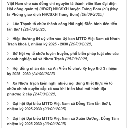
Việt Nam cho các đồng chí nguyên là thành viên Ban đại diện
Hội đồng quản trị (HĐQT) NHCSXH huyện Trảng Bom (cũ) (Nay
(26/09/2025)
là Phòng giao dịch NHCSXH Trảng Bom)
Lộc Thạnh tổ chức thành công Hội nghị Điển hình tiên tiến
(26/09/2025)
lần thứ I
Hiệp thương 64 uỷ viên vào Uỷ ban MTTQ Việt Nam xã Nhơn
(26/09/2025)
Trạch khoá I, nhiệm kỳ 2025 - 2030
Sở Nội vụ tổ chức tuyên truyền, phổ biến pháp luật cho các
(25/09/2025)
doanh nghiệp tại xã Nhơn Trạch
Hội đồng nhân dân xã An Viễn tổ chức Kỳ họp thứ 3 nhiệm
(24/09/2025)
kỳ 2025 -2030
Xã Nhơn Trạch kiến nghị nhiều nội dung thiết thực về tổ
chức chính quyền cấp xã sau khi triển khai mô hình địa
(24/09/2025)
phương 2 cấp
Đại hội Đại biểu MTTQ Việt Nam xã Đồng Tâm lần thứ I,
(23/09/2025)
nhiệm kỳ 2025-2030
Đại hội Đại biểu MTTQ Việt Nam xã Xuân Đường, Đồng Tâm
(23/09/2025)
nhiệm kỳ 2025-2030