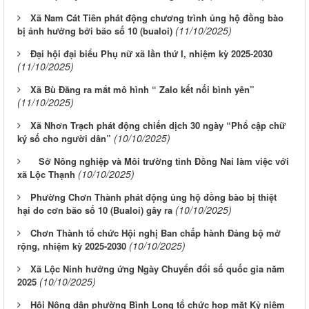
Xã Nam Cát Tiên phát động chương trình ủng hộ đồng bào
(11/10/2025)
bị ảnh hưởng bởi bão số 10 (bualoi)
Đại hội đại biểu Phụ nữ xã lần thứ I, nhiệm kỳ 2025-2030
(11/10/2025)
Xã Bù Đăng ra mắt mô hình “ Zalo kết nối bình yên”
(11/10/2025)
Xã Nhơn Trạch phát động chiến dịch 30 ngày “Phổ cập chữ
(10/10/2025)
ký số cho người dân”
Sở Nông nghiệp và Môi trường tỉnh Đồng Nai làm việc với
(10/10/2025)
xã Lộc Thạnh
Phường Chơn Thành phát động ủng hộ đồng bào bị thiệt
(10/10/2025)
hại do cơn bão số 10 (Bualoi) gây ra
Chơn Thành tổ chức Hội nghị Ban chấp hành Đảng bộ mở
(10/10/2025)
rộng, nhiệm kỳ 2025-2030
Xã Lộc Ninh hưởng ứng Ngày Chuyển đổi số quốc gia năm
(10/10/2025)
2025
Hội Nông dân phường Bình Long tổ chức họp mặt Kỷ niệm