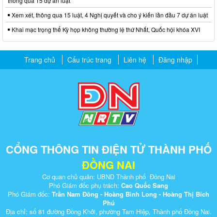
thông qua 15 dự án luật
Xem xét, thông qua 15 luật, 4 Nghị quyết và cho ý kiến lần đầu 7 dự án luật
Khai mạc trọng thể Kỳ họp không thường lệ thứ Nhất, Quốc hội khóa XVI
Trang chủ
Cấu trúc trang
Liên hệ
Đăng nhập
CỔNG THÔNG TIN ĐIỆN TỬ THÀNH PHỐ
ĐỒNG NAI
Cơ quan chủ quản: UBND Thành phố Đồng Nai
Phó Giám đốc phụ trách:
Cao Quốc Sang
Phó Giám đốc:
Trần Nam Đông - Hoàng Bình Long - Hoàng Thị Bích
Phú
Địa chỉ: số 81 đường Đồng Khởi, phường Tam Hiệp, Thành phố Đồng Nai.