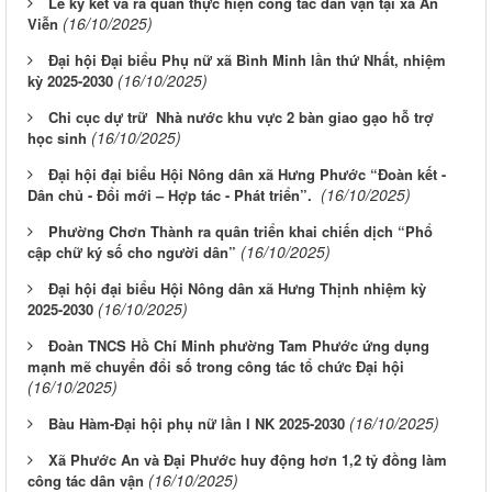
Lễ ký kết và ra quân thực hiện công tác dân vận tại xã An
(16/10/2025)
Viễn
Đại hội Đại biểu Phụ nữ xã Bình Minh lần thứ Nhất, nhiệm
(16/10/2025)
kỳ 2025-2030
Chi cục dự trữ Nhà nước khu vực 2 bàn giao gạo hỗ trợ
(16/10/2025)
học sinh
Đại hội đại biểu Hội Nông dân xã Hưng Phước “Đoàn kết -
(16/10/2025)
Dân chủ - Đổi mới – Hợp tác - Phát triển”.
Phường Chơn Thành ra quân triển khai chiến dịch “Phổ
(16/10/2025)
cập chữ ký số cho người dân”
Đại hội đại biểu Hội Nông dân xã Hưng Thịnh nhiệm kỳ
(16/10/2025)
2025-2030
Đoàn TNCS Hồ Chí Minh phường Tam Phước ứng dụng
mạnh mẽ chuyển đổi số trong công tác tổ chức Đại hội
(16/10/2025)
(16/10/2025)
Bàu Hàm-Đại hội phụ nữ lần I NK 2025-2030
Xã Phước An và Đại Phước huy động hơn 1,2 tỷ đồng làm
(16/10/2025)
công tác dân vận