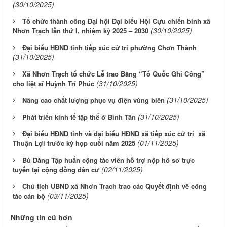
(30/10/2025)
Tổ chức thành công Đại hội Đại biểu Hội Cựu chiến binh xã
(30/10/2025)
Nhơn Trạch lần thứ I, nhiệm kỳ 2025 – 2030
Đại biểu HĐND tỉnh tiếp xúc cử tri phường Chơn Thành
(31/10/2025)
Xã Nhơn Trạch tổ chức Lễ trao Bằng “Tổ Quốc Ghi Công”
(31/10/2025)
cho liệt sĩ Huỳnh Trí Phúc
(31/10/2025)
Nâng cao chất lượng phục vụ điện vùng biên
(31/10/2025)
Phát triển kinh tế tập thể ở Bình Tân
Đại biểu HĐND tỉnh và đại biểu HĐND xã tiếp xúc cử tri xã
(01/11/2025)
Thuận Lợi trước kỳ họp cuối năm 2025
Bù Đăng Tập huấn cộng tác viên hỗ trợ nộp hồ sơ trực
(02/11/2025)
tuyến tại cộng đồng dân cư
Chủ tịch UBND xã Nhơn Trạch trao các Quyết định về công
(03/11/2025)
tác cán bộ
Những tin cũ hơn