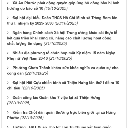
Xã An Phước phát động quyên góp ủng hộ đồng bào bị ảnh
(19/10/2025)
hưởng do bão số 10
Đại hội đại biểu Đoàn TNCS Hồ Chí Minh xã Trảng Bom lần
(20/10/2025)
thứ I, nhiệm kỳ 2025- 2030
Ngân hàng Chính sách Xã hội Trung ương khảo sát thực tế
kết quả triển khai củng cố, nâng cao chất lượng hoạt động,
(21/10/2025)
chất lượng tín dụng
Nhiều địa phương tổ chức họp mặt Kỷ niệm 15 năm Ngày
(21/10/2025)
Phụ nữ Việt Nam 20-10
Phường Chơn Thành khám sức khỏe nghĩa vụ quân sự cho
(22/10/2025)
công dân
Đại hội Hội Cựu chiến binh xã Thiện Hưng lần thứ I đề ra 10
(22/10/2025)
chỉ tiêu
Đoàn công tác Quân khu 7 việc tại xã Thiện Hưng
(22/10/2025)
Kiểm tra Chốt dân quân thường trực biên giới tại xã Hưng
(22/10/2025)
Phước
Trường THPT Xuân Thọ lọt Top 16 Chung kết toàn quốc