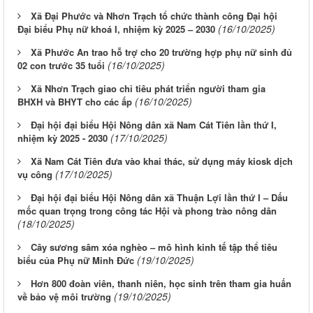
Xã Đại Phước và Nhơn Trạch tổ chức thành công Đại hội
(16/10/2025)
Đại biểu Phụ nữ khoá I, nhiệm kỳ 2025 – 2030
Xã Phước An trao hỗ trợ cho 20 trường hợp phụ nữ sinh đủ
(16/10/2025)
02 con trước 35 tuổi
Xã Nhơn Trạch giao chỉ tiêu phát triển người tham gia
(16/10/2025)
BHXH và BHYT cho các ấp
Đại hội đại biểu Hội Nông dân xã Nam Cát Tiên lần thứ I,
(17/10/2025)
nhiệm kỳ 2025 - 2030
Xã Nam Cát Tiên đưa vào khai thác, sử dụng máy kiosk dịch
(17/10/2025)
vụ công
Đại hội đại biểu Hội Nông dân xã Thuận Lợi lần thứ I – Dấu
mốc quan trọng trong công tác Hội và phong trào nông dân
(18/10/2025)
Cây sương sâm xóa nghèo – mô hình kinh tế tập thể tiêu
(19/10/2025)
biểu của Phụ nữ Minh Đức
Hơn 800 đoàn viên, thanh niên, học sinh trên tham gia huấn
(19/10/2025)
về bảo vệ môi trường