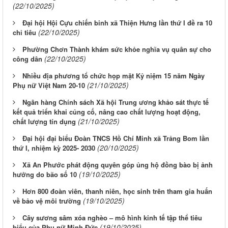
(22/10/2025)
Đại hội Hội Cựu chiến binh xã Thiện Hưng lần thứ I đề ra 10
(22/10/2025)
chỉ tiêu
Phường Chơn Thành khám sức khỏe nghĩa vụ quân sự cho
(22/10/2025)
công dân
Nhiều địa phương tổ chức họp mặt Kỷ niệm 15 năm Ngày
(21/10/2025)
Phụ nữ Việt Nam 20-10
Ngân hàng Chính sách Xã hội Trung ương khảo sát thực tế
kết quả triển khai củng cố, nâng cao chất lượng hoạt động,
(21/10/2025)
chất lượng tín dụng
Đại hội đại biểu Đoàn TNCS Hồ Chí Minh xã Trảng Bom lần
(20/10/2025)
thứ I, nhiệm kỳ 2025- 2030
Xã An Phước phát động quyên góp ủng hộ đồng bào bị ảnh
(19/10/2025)
hưởng do bão số 10
Hơn 800 đoàn viên, thanh niên, học sinh trên tham gia huấn
(19/10/2025)
về bảo vệ môi trường
Cây sương sâm xóa nghèo – mô hình kinh tế tập thể tiêu
(19/10/2025)
biểu của Phụ nữ Minh Đức