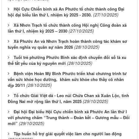
Hội Cựu Chiến binh xã An Phước tổ chức thành công Đại
(27/10/2025)
hội đại biểu lần thứ I, nhiệm kỳ 2025 - 2030.
Xã Nhơn Trạch tổ chức thành công Hội nghị Công đoàn xã
(27/10/2025)
lần thứ I, nhiệm kỳ 2025 – 2030
Xã Phước An và Nhơn Trạch hoàn thành công tác khám sơ
(28/10/2025)
tuyển nghĩa vụ quân sự năm 2026
Tuổi trẻ phường Phước Bình xác định chuyển đổi số là xu
(28/10/2025)
thế tất yếu của kỷ nguyên mới
Bệnh viện Hoàn Mỹ Bình Phước triển khai chương trình tư
vấn sức khỏe học đường, khám sức khỏe cho thầy cô nhân
(28/10/2025)
dịp 20/11
Tổ chức Giải Việt dã - Leo núi Chứa Chan xã Xuân Lộc, tỉnh
(29/10/2025)
Đồng Nai mở rộng lần thứ I, năm 2025
Đại hội Đại biểu Hội Cựu chiến binh xã Phước An lần thứ I
với phương châm “Trung thành – Đoàn kết – Gương mẫu – Đổi
(29/10/2025)
mới”
Tập huấn hỗ trợ giải quyết việc làm cho người lao động