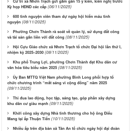
Cử tri xã Nhơn Trạch gửi gắm gần 15 ý kiến, kiến nghị trước
(06/11/2025)
Kỳ họp HĐND các cấp
600 tình nguyện viên tham dự ngày hội hiến máu tình
(08/11/2025)
nguyện
Phường Chơn Thành rà soát về quản lý, sử dụng đất công
(08/11/2025)
và tài sản gắn liền với đất công
Hội Cựu Giáo chức xã Nhơn Trạch tổ chức Đại hội lần thứ I,
(08/11/2025)
nhiệm kỳ 2025–2030
Khu phố Trung Lợi, phường Chơn Thành đạt Khu dân cư
(08/11/2025)
văn hóa tiêu biểu năm 2025
Ủy Ban MTTQ Việt Nam phường Bình Long phối hợp tổ
chức chương trình “mắt sáng vì cộng đồng” năm 2025
(09/11/2025)
Thi đua lao động, học tập, sáng tạo, góp phần xây dựng
(09/11/2025)
khu dân cư giàu mạnh
Khởi công xây dựng Nhà tình thương cho hộ ông Điểu
(10/11/2025)
Mang tại ấp Thuận Tiến
Nhiều ấp trên địa bàn xã Tân An tổ chức ngày hội đại đoàn