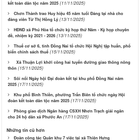
(11/11/2025)
kết toàn dân tộc năm 2025
Chơn Thành trao Huy hiệu 45 năm tuổi Đảng tại nhà cho
(13/11/2025)
đảng viên Từ Thị Hồng Lý
HĐND xã Phú Hòa tổ chức kỳ họp thứ Năm - Kỳ họp chuyên
(13/11/2025)
đề, nhiệm kỳ 2021 - 2026
Thuế cơ sở 6, tỉnh Đồng Nai tổ chức Hội Nghị tập huấn, phổ
(15/11/2025)
biến chính sách thuế
Xã Thuận Lợi khởi công hai tuyến đường giao thông nông
(15/11/2025)
thôn
Sôi nổi Ngày hội Đại đoàn kết tại khu phố Đồng Nai năm
(17/11/2025)
2025
Khu phố Bình Thiền, phường Trấn Biên tổ chức ngày Hội
(17/11/2025)
đoàn kết toàn dân tộc năm 2025
Phòng giao dịch Ngân hàng CSXH Nhơn Trạch giải ngân
(17/11/2025)
cho 24 hộ dân xã Phước An
Những tin cũ hơn
Đoàn công tác Quân khu 7 việc tại xã Thiện Hưng