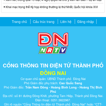
Khai mạc trọng thể Kỳ họp không thường lệ thứ Nhất, Quốc hội khóa XVI
Trang chủ
Cấu trúc trang
Liên hệ
Đăng nhập
CỔNG THÔNG TIN ĐIỆN TỬ THÀNH PHỐ
ĐỒNG NAI
Cơ quan chủ quản: UBND Thành phố Đồng Nai
Phó Giám đốc phụ trách:
Cao Quốc Sang
Phó Giám đốc:
Trần Nam Đông - Hoàng Bình Long - Hoàng Thị Bích
Phú
Địa chỉ: số 81 đường Đồng Khởi, phường Tam Hiệp, Thành phố Đồng Nai.
Điện thoại: 0251.3822967.
Ghi rõ nguồn "Cổng Thông tin điện tử Thành phố Đồng Nai" hoặc "CTT-