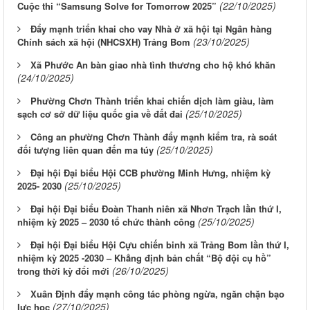
(22/10/2025)
Cuộc thi “Samsung Solve for Tomorrow 2025”
Đẩy mạnh triển khai cho vay Nhà ở xã hội tại Ngân hàng
(23/10/2025)
Chính sách xã hội (NHCSXH) Trảng Bom
Xã Phước An bàn giao nhà tình thương cho hộ khó khăn
(24/10/2025)
Phường Chơn Thành triển khai chiến dịch làm giàu, làm
(25/10/2025)
sạch cơ sở dữ liệu quốc gia về đất đai
Công an phường Chơn Thành đẩy mạnh kiểm tra, rà soát
(25/10/2025)
đối tượng liên quan đến ma túy
Đại hội Đại biểu Hội CCB phường Minh Hưng, nhiệm kỳ
(25/10/2025)
2025- 2030
Đại hội Đại biểu Đoàn Thanh niên xã Nhơn Trạch lần thứ I,
(25/10/2025)
nhiệm kỳ 2025 – 2030 tổ chức thành công
Đại hội Đại biểu Hội Cựu chiến binh xã Trảng Bom lần thứ I,
nhiệm kỳ 2025 -2030 – Khẳng định bản chất “Bộ đội cụ hồ”
(26/10/2025)
trong thời kỳ đổi mới
Xuân Định đẩy mạnh công tác phòng ngừa, ngăn chặn bạo
(27/10/2025)
lực học