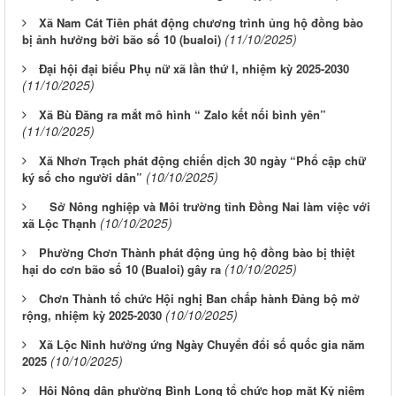
Xã Nam Cát Tiên phát động chương trình ủng hộ đồng bào
(11/10/2025)
bị ảnh hưởng bởi bão số 10 (bualoi)
Đại hội đại biểu Phụ nữ xã lần thứ I, nhiệm kỳ 2025-2030
(11/10/2025)
Xã Bù Đăng ra mắt mô hình “ Zalo kết nối bình yên”
(11/10/2025)
Xã Nhơn Trạch phát động chiến dịch 30 ngày “Phổ cập chữ
(10/10/2025)
ký số cho người dân”
Sở Nông nghiệp và Môi trường tỉnh Đồng Nai làm việc với
(10/10/2025)
xã Lộc Thạnh
Phường Chơn Thành phát động ủng hộ đồng bào bị thiệt
(10/10/2025)
hại do cơn bão số 10 (Bualoi) gây ra
Chơn Thành tổ chức Hội nghị Ban chấp hành Đảng bộ mở
(10/10/2025)
rộng, nhiệm kỳ 2025-2030
Xã Lộc Ninh hưởng ứng Ngày Chuyển đổi số quốc gia năm
(10/10/2025)
2025
Hội Nông dân phường Bình Long tổ chức họp mặt Kỷ niệm