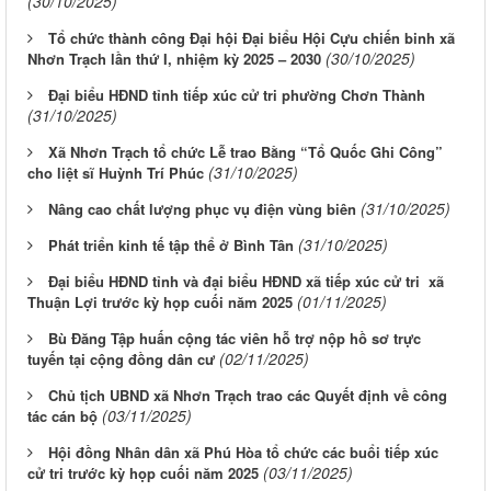
(30/10/2025)
Tổ chức thành công Đại hội Đại biểu Hội Cựu chiến binh xã
(30/10/2025)
Nhơn Trạch lần thứ I, nhiệm kỳ 2025 – 2030
Đại biểu HĐND tỉnh tiếp xúc cử tri phường Chơn Thành
(31/10/2025)
Xã Nhơn Trạch tổ chức Lễ trao Bằng “Tổ Quốc Ghi Công”
(31/10/2025)
cho liệt sĩ Huỳnh Trí Phúc
(31/10/2025)
Nâng cao chất lượng phục vụ điện vùng biên
(31/10/2025)
Phát triển kinh tế tập thể ở Bình Tân
Đại biểu HĐND tỉnh và đại biểu HĐND xã tiếp xúc cử tri xã
(01/11/2025)
Thuận Lợi trước kỳ họp cuối năm 2025
Bù Đăng Tập huấn cộng tác viên hỗ trợ nộp hồ sơ trực
(02/11/2025)
tuyến tại cộng đồng dân cư
Chủ tịch UBND xã Nhơn Trạch trao các Quyết định về công
(03/11/2025)
tác cán bộ
Hội đồng Nhân dân xã Phú Hòa tổ chức các buổi tiếp xúc
(03/11/2025)
cử tri trước kỳ họp cuối năm 2025