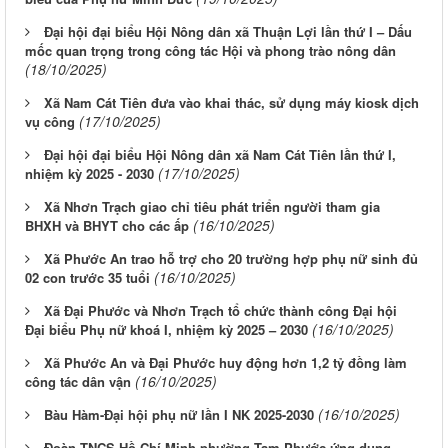
Đại hội đại biểu Hội Nông dân xã Thuận Lợi lần thứ I – Dấu
mốc quan trọng trong công tác Hội và phong trào nông dân
(18/10/2025)
Xã Nam Cát Tiên đưa vào khai thác, sử dụng máy kiosk dịch
(17/10/2025)
vụ công
Đại hội đại biểu Hội Nông dân xã Nam Cát Tiên lần thứ I,
(17/10/2025)
nhiệm kỳ 2025 - 2030
Xã Nhơn Trạch giao chỉ tiêu phát triển người tham gia
(16/10/2025)
BHXH và BHYT cho các ấp
Xã Phước An trao hỗ trợ cho 20 trường hợp phụ nữ sinh đủ
(16/10/2025)
02 con trước 35 tuổi
Xã Đại Phước và Nhơn Trạch tổ chức thành công Đại hội
(16/10/2025)
Đại biểu Phụ nữ khoá I, nhiệm kỳ 2025 – 2030
Xã Phước An và Đại Phước huy động hơn 1,2 tỷ đồng làm
(16/10/2025)
công tác dân vận
(16/10/2025)
Bàu Hàm-Đại hội phụ nữ lần I NK 2025-2030
Đoàn TNCS Hồ Chí Minh phường Tam Phước ứng dụng