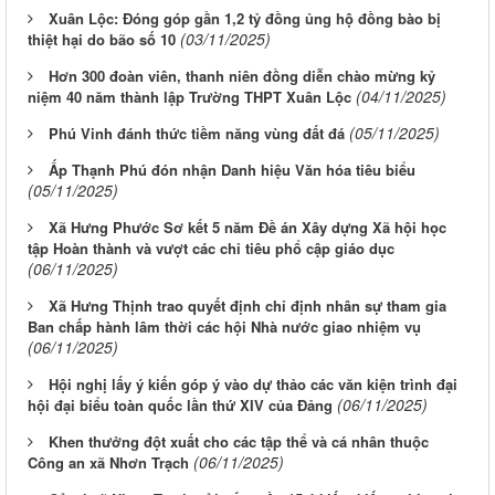
Xuân Lộc: Đóng góp gần 1,2 tỷ đồng ủng hộ đồng bào bị
(03/11/2025)
thiệt hại do bão số 10
Hơn 300 đoàn viên, thanh niên đồng diễn chào mừng kỷ
(04/11/2025)
niệm 40 năm thành lập Trường THPT Xuân Lộc
(05/11/2025)
Phú Vinh đánh thức tiềm năng vùng đất đá
Ấp Thạnh Phú đón nhận Danh hiệu Văn hóa tiêu biểu
(05/11/2025)
Xã Hưng Phước Sơ kết 5 năm Đề án Xây dựng Xã hội học
tập Hoàn thành và vượt các chỉ tiêu phổ cập giáo dục
(06/11/2025)
Xã Hưng Thịnh trao quyết định chỉ định nhân sự tham gia
Ban chấp hành lâm thời các hội Nhà nước giao nhiệm vụ
(06/11/2025)
Hội nghị lấy ý kiến góp ý vào dự thảo các văn kiện trình đại
(06/11/2025)
hội đại biểu toàn quốc lần thứ XIV của Đảng
Khen thưởng đột xuất cho các tập thể và cá nhân thuộc
(06/11/2025)
Công an xã Nhơn Trạch