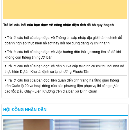
Trả lời câu hỏi của bạn đọc: về công nhận diện tích đã bỏ quy hoạch
Trả lời câu hỏi của bạn đọc: về Thông tin sáp nhập địa giới hành chính để
doanh nghiệp thực hiện hồ sơ thay đổi nội dung đăng ký chi nhánh
Trả lời câu hỏi của bạn đọc: về việc hướng dẫn thủ tục sang tên sổ đỏ khi
không còn thông tin người bán
Trả lời câu hỏi của bạn đọc: về đền bù và cấp tái định cư khi thu hồi nhà để
thực hiện Dự án Khu tái định cư tại phường Phước Tân
Trả lời câu hỏi của bạn đọc: liên quan đến tình trạng hạ tầng giao thông
trên Quốc lộ 20 và hoạt động của các phương tiện phục vụ thi công dự án
cao tốc Dầu Giây - Liên Khương trên địa bàn xã Định Quán
HỘI ĐỒNG NHÂN DÂN