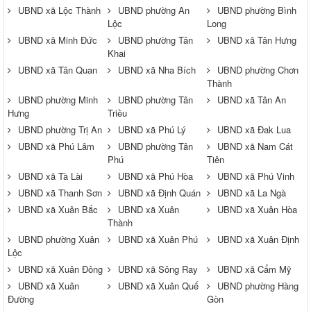
UBND xã Lộc Thành
UBND phường An
UBND phường Bình
Lộc
Long
UBND xã Minh Đức
UBND phường Tân
UBND xã Tân Hưng
Khai
UBND xã Tân Quan
UBND xã Nha Bích
UBND phường Chơn
Thành
UBND phường Minh
UBND phường Tân
UBND xã Tân An
Hưng
Triều
UBND phường Trị An
UBND xã Phú Lý
UBND xã Đak Lua
UBND xã Phú Lâm
UBND phường Tân
UBND xã Nam Cát
Phú
Tiên
UBND xã Tà Lài
UBND xã Phú Hòa
UBND xã Phú Vinh
UBND xã Thanh Sơn
UBND xã Định Quán
UBND xã La Ngà
UBND xã Xuân Bắc
UBND xã Xuân
UBND xã Xuân Hòa
Thành
UBND phường Xuân
UBND xã Xuân Phú
UBND xã Xuân Định
Lộc
UBND xã Xuân Đông
UBND xã Sông Ray
UBND xã Cẩm Mỹ
UBND xã Xuân
UBND xã Xuân Quế
UBND phường Hàng
Đường
Gòn