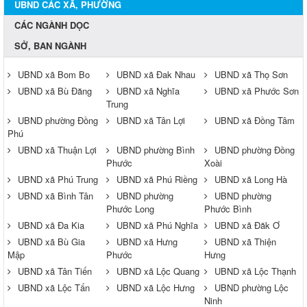
UBND CÁC XÃ, PHƯỜNG
CÁC NGÀNH DỌC
SỞ, BAN NGÀNH
UBND xã Bom Bo
UBND xã Đak Nhau
UBND xã Thọ Sơn
UBND xã Bù Đăng
UBND xã Nghĩa
UBND xã Phước Sơn
Trung
UBND phường Đồng
UBND xã Tân Lợi
UBND xã Đồng Tâm
Phú
UBND xã Thuận Lợi
UBND phường Bình
UBND phường Đồng
Phước
Xoài
UBND xã Phú Trung
UBND xã Phú Riềng
UBND xã Long Hà
UBND xã Bình Tân
UBND phường
UBND phường
Phước Long
Phước Bình
UBND xã Đa Kia
UBND xã Phú Nghĩa
UBND xã Đăk Ơ
UBND xã Bù Gia
UBND xã Hưng
UBND xã Thiện
Mập
Phước
Hưng
UBND xã Tân Tiến
UBND xã Lộc Quang
UBND xã Lộc Thạnh
UBND xã Lộc Tấn
UBND xã Lộc Hưng
UBND phường Lộc
Ninh