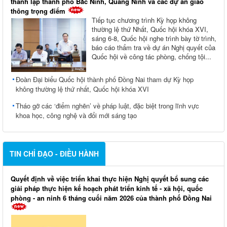
thành lập thành phố Bắc Ninh, Quảng Ninh và các dự án giao
thông trọng điểm
Tiếp tục chương trình Kỳ họp không
thường lệ thứ Nhất, Quốc hội khóa XVI,
sáng 6-8, Quốc hội nghe trình bày tờ trình,
báo cáo thẩm tra về dự án Nghị quyết của
Quốc hội về công tác phòng, chống tội...
Đoàn Đại biểu Quốc hội thành phố Đồng Nai tham dự Kỳ họp
không thường lệ thứ nhất, Quốc hội khóa XVI
Tháo gỡ các ‘điểm nghẽn’ về pháp luật, đặc biệt trong lĩnh vực
khoa học, công nghệ và đổi mới sáng tạo
TIN CHỈ ĐẠO - ĐIỀU HÀNH
Quyết định về việc triển khai thực hiện Nghị quyết bổ sung các
giải pháp thực hiện kế hoạch phát triển kinh tế - xã hội, quốc
phòng - an ninh 6 tháng cuối năm 2026 của thành phố Đồng Nai