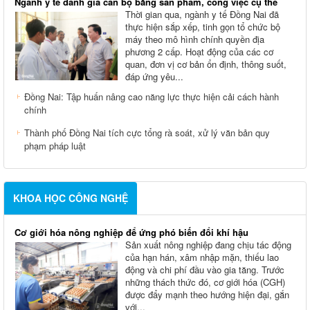
Ngành y tế đánh giá cán bộ bằng sản phẩm, công việc cụ thể
Thời gian qua, ngành y tế Đồng Nai đã
thực hiện sắp xếp, tinh gọn tổ chức bộ
máy theo mô hình chính quyền địa
phương 2 cấp. Hoạt động của các cơ
quan, đơn vị cơ bản ổn định, thông suốt,
đáp ứng yêu...
Đồng Nai: Tập huấn nâng cao năng lực thực hiện cải cách hành
chính
Thành phố Đồng Nai tích cực tổng rà soát, xử lý văn bản quy
phạm pháp luật
KHOA HỌC CÔNG NGHỆ
Cơ giới hóa nông nghiệp để ứng phó biến đổi khí hậu
Sản xuất nông nghiệp đang chịu tác động
của hạn hán, xâm nhập mặn, thiếu lao
động và chi phí đầu vào gia tăng. Trước
những thách thức đó, cơ giới hóa (CGH)
được đẩy mạnh theo hướng hiện đại, gắn
với...