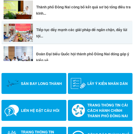
Thành phố Đồng Nai công bố kết quả sơ bộ tổng điều tra
kinh...
Tiếp tục đẩy mạnh các giải pháp để ngăn chặn, đẩy lùi
tội...
Đoàn Đại biểu Quốc hội thành phố Đồng Nai đóng góp ý
kiến về...
SÂN BAY LONG THÀNH
LẤY Ý KIẾN NHÂN DÂN
TRANG THÔNG TIN CẢI
LIÊN HỆ ĐẶT CÂU HỎI
CÁCH HÀNH CHÍNH
THÀNH PHỐ ĐỒNG NAI
TRANG THÔNG TIN