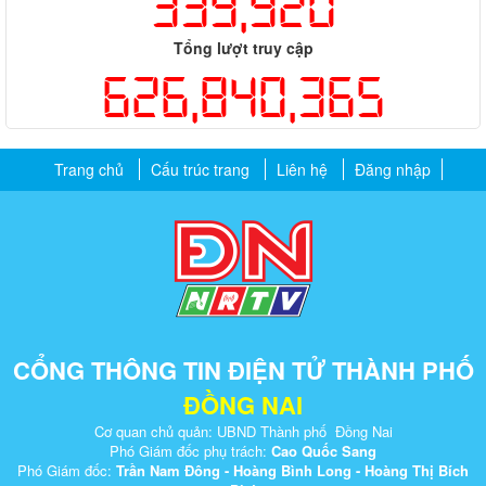
339,920
Tổng lượt truy cập
626,840,365
Trang chủ
Cấu trúc trang
Liên hệ
Đăng nhập
CỔNG THÔNG TIN ĐIỆN TỬ THÀNH PHỐ
ĐỒNG NAI
Cơ quan chủ quản: UBND Thành phố Đồng Nai
Phó Giám đốc phụ trách:
Cao Quốc Sang
Phó Giám đốc:
Trần Nam Đông - Hoàng Bình Long - Hoàng Thị Bích