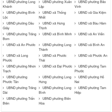
UBND phường Long
UBND phường Xuân
UBND phường Bảo
Khánh
Lập
Vinh
UBND phường Bình
UBND xã Thống
UBND xã Gia Kiệm
Lộc
Nhất
UBND phường Dầu
UBND xã Hưng
UBND xã Bàu Hàm
Giây
Thịnh
UBND phường Trảng
UBND xã Bình Minh
UBND xã An Viễn
Bom
UBND xã An Phước
UBND phường Long
UBND xã Bình An
Thành
UBND xã Long
UBND xã Phước
UBND xã Phước An
Phước
Thái
UBND phường Nhơn
UBND xã Đại Phước
UBND phường Tam
Trạch
Phước
UBND phường
UBND phường Long
UBND phường Hố
Phước Tân
Hưng
Nai
UBND phường Trảng
UBND phường Long
UBND phường Tam
Dài
Bình
Hiệp
UBND phường Trấn
UBND phường Biên
Biên
Hòa
Thông báo về việc tuyển dụng viên chức năm 2026