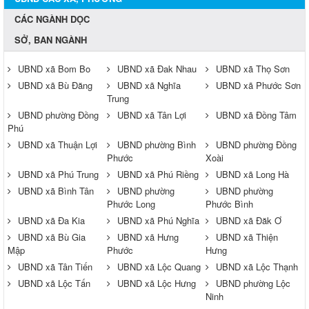
CÁC NGÀNH DỌC
SỞ, BAN NGÀNH
UBND xã Bom Bo
UBND xã Đak Nhau
UBND xã Thọ Sơn
UBND xã Bù Đăng
UBND xã Nghĩa
UBND xã Phước Sơn
Trung
UBND phường Đồng
UBND xã Tân Lợi
UBND xã Đồng Tâm
Phú
UBND xã Thuận Lợi
UBND phường Bình
UBND phường Đồng
Phước
Xoài
UBND xã Phú Trung
UBND xã Phú Riềng
UBND xã Long Hà
UBND xã Bình Tân
UBND phường
UBND phường
Phước Long
Phước Bình
UBND xã Đa Kia
UBND xã Phú Nghĩa
UBND xã Đăk Ơ
UBND xã Bù Gia
UBND xã Hưng
UBND xã Thiện
Mập
Phước
Hưng
UBND xã Tân Tiến
UBND xã Lộc Quang
UBND xã Lộc Thạnh
UBND xã Lộc Tấn
UBND xã Lộc Hưng
UBND phường Lộc
Ninh