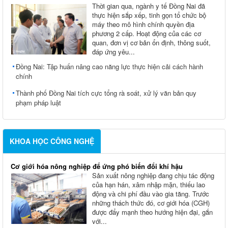
Thời gian qua, ngành y tế Đồng Nai đã
thực hiện sắp xếp, tinh gọn tổ chức bộ
máy theo mô hình chính quyền địa
phương 2 cấp. Hoạt động của các cơ
quan, đơn vị cơ bản ổn định, thông suốt,
đáp ứng yêu...
Đồng Nai: Tập huấn nâng cao năng lực thực hiện cải cách hành
chính
Thành phố Đồng Nai tích cực tổng rà soát, xử lý văn bản quy
phạm pháp luật
KHOA HỌC CÔNG NGHỆ
Cơ giới hóa nông nghiệp để ứng phó biến đổi khí hậu
Sản xuất nông nghiệp đang chịu tác động
của hạn hán, xâm nhập mặn, thiếu lao
động và chi phí đầu vào gia tăng. Trước
những thách thức đó, cơ giới hóa (CGH)
được đẩy mạnh theo hướng hiện đại, gắn
với...