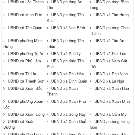
UBND xã Lộc Thành
UBND phường An
UBND phường Bình
Lộc
Long
UBND xã Minh Đức
UBND phường Tân
UBND xã Tân Hưng
Khai
UBND xã Tân Quan
UBND xã Nha Bích
UBND phường Chơn
Thành
UBND phường Minh
UBND phường Tân
UBND xã Tân An
Hưng
Triều
UBND phường Trị An
UBND xã Phú Lý
UBND xã Đak Lua
UBND xã Phú Lâm
UBND phường Tân
UBND xã Nam Cát
Phú
Tiên
UBND xã Tà Lài
UBND xã Phú Hòa
UBND xã Phú Vinh
UBND xã Thanh Sơn
UBND xã Định Quán
UBND xã La Ngà
UBND xã Xuân Bắc
UBND xã Xuân
UBND xã Xuân Hòa
Thành
UBND phường Xuân
UBND xã Xuân Phú
UBND xã Xuân Định
Lộc
UBND xã Xuân Đông
UBND xã Sông Ray
UBND xã Cẩm Mỹ
UBND xã Xuân
UBND xã Xuân Quế
UBND phường Hàng
Đường
Gòn
UBND phường Long
UBND phường Xuân
UBND phường Bảo