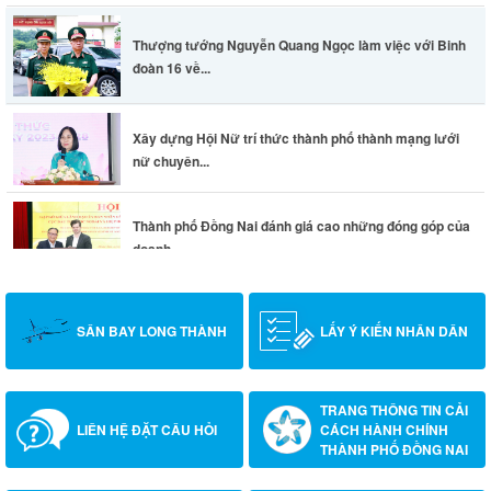
Thượng tướng Nguyễn Quang Ngọc làm việc với Binh
đoàn 16 về...
Xây dựng Hội Nữ trí thức thành phố thành mạng lưới
nữ chuyên...
Thành phố Đồng Nai đánh giá cao những đóng góp của
doanh...
SÂN BAY LONG THÀNH
LẤY Ý KIẾN NHÂN DÂN
TRANG THÔNG TIN CẢI
LIÊN HỆ ĐẶT CÂU HỎI
CÁCH HÀNH CHÍNH
THÀNH PHỐ ĐỒNG NAI