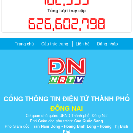
Tổng lượt truy cập
626,602,798
Trang chủ
Cấu trúc trang
Liên hệ
Đăng nhập
CỔNG THÔNG TIN ĐIỆN TỬ THÀNH PHỐ
ĐỒNG NAI
Cơ quan chủ quản: UBND Thành phố Đồng Nai
Phó Giám đốc phụ trách:
Cao Quốc Sang
Phó Giám đốc:
Trần Nam Đông - Hoàng Bình Long - Hoàng Thị Bích
Phú