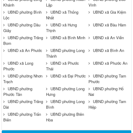
Khánh
Lập
Vinh
UBND phường Bình
UBND xã Thống
UBND xã Gia Kiệm
Lộc
Nhất
UBND phường Dầu
UBND xã Hưng
UBND xã Bàu Hàm
Giây
Thịnh
UBND phường Trảng
UBND xã Bình Minh
UBND xã An Viễn
Bom
UBND xã An Phước
UBND phường Long
UBND xã Bình An
Thành
UBND xã Long
UBND xã Phước
UBND xã Phước An
Phước
Thái
UBND phường Nhơn
UBND xã Đại Phước
UBND phường Tam
Trạch
Phước
UBND phường
UBND phường Long
UBND phường Hố
Phước Tân
Hưng
Nai
UBND phường Trảng
UBND phường Long
UBND phường Tam
Dài
Bình
Hiệp
UBND phường Trấn
UBND phường Biên
Biên
Hòa
Thông báo về việc tuyển dụng viên chức năm 2026