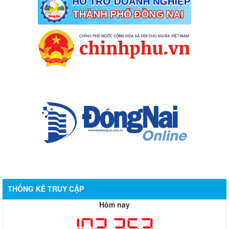
THỐNG KÊ TRUY CẬP
Hôm nay
102,353