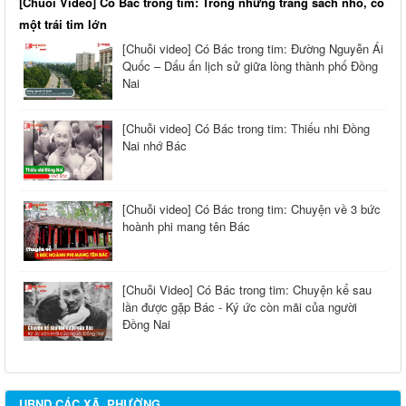
[Chuỗi Video] Có Bác trong tim: Trong những trang sách nhỏ, có
một trái tim lớn
[Chuỗi video] Có Bác trong tim: Đường Nguyễn Ái
Quốc – Dấu ấn lịch sử giữa lòng thành phố Đồng
Nai
[Chuỗi video] Có Bác trong tim: Thiếu nhi Đồng
Nai nhớ Bác
[Chuỗi video] Có Bác trong tim: Chuyện về 3 bức
hoành phi mang tên Bác
[Chuỗi Video] Có Bác trong tim: Chuyện kể sau
lần được gặp Bác - Ký ức còn mãi của người
Đồng Nai
UBND CÁC XÃ, PHƯỜNG