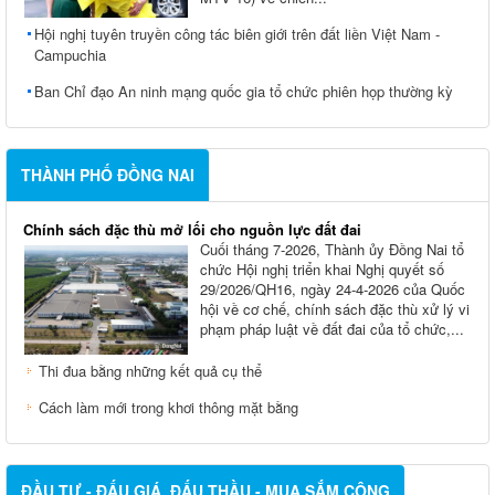
Hội nghị tuyên truyền công tác biên giới trên đất liền Việt Nam -
Campuchia
Ban Chỉ đạo An ninh mạng quốc gia tổ chức phiên họp thường kỳ
THÀNH PHỐ ĐỒNG NAI
Chính sách đặc thù mở lối cho nguồn lực đất đai
Cuối tháng 7-2026, Thành ủy Ðồng Nai tổ
chức Hội nghị triển khai Nghị quyết số
29/2026/QH16, ngày 24-4-2026 của Quốc
hội về cơ chế, chính sách đặc thù xử lý vi
phạm pháp luật về đất đai của tổ chức,...
Thi đua bằng những kết quả cụ thể
Cách làm mới trong khơi thông mặt bằng
ĐẦU TƯ - ĐẤU GIÁ, ĐẤU THẦU - MUA SẮM CÔNG