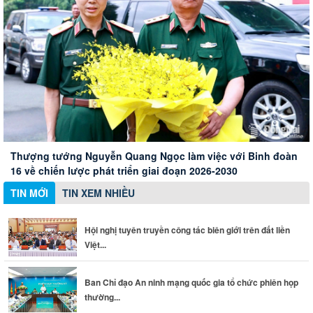
Hội nghị tuyên truyền công tác biên giới trên đất liền Việt
Nam - Campuchia
Xây dựng Hội Nữ trí thức thành phố thành mạng lưới nữ
Ban Chỉ đạo An ninh mạng quốc gia tổ chức phiên họp
Thành phố Đồng Nai đánh giá cao những đóng góp của
chuyên gia chất lượng
thường kỳ
doanh nghiệp Đức
Thượng tướng Nguyễn Quang Ngọc làm việc với Binh đoàn
16 về chiến lược phát triển giai đoạn 2026-2030
TIN MỚI
TIN XEM NHIỀU
Hội nghị tuyên truyền công tác biên giới trên đất liền
Việt...
Ban Chỉ đạo An ninh mạng quốc gia tổ chức phiên họp
thường...