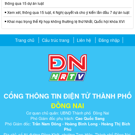
thông qua 15 dự án luật
Xem xét, thông qua 15 luật, 4 Nghị quyết và cho ý kiến lần đầu 7 dự án luật
Khai mạc trọng thể Kỳ họp không thường lệ thứ Nhất, Quốc hội khóa XVI
Trang chủ
Cấu trúc trang
Liên hệ
Đăng nhập
CỔNG THÔNG TIN ĐIỆN TỬ THÀNH PHỐ
ĐỒNG NAI
Cơ quan chủ quản: UBND Thành phố Đồng Nai
Phó Giám đốc phụ trách:
Cao Quốc Sang
Phó Giám đốc:
Trần Nam Đông - Hoàng Bình Long - Hoàng Thị Bích
Phú
Địa chỉ: số 81 đường Đồng Khởi, phường Tam Hiệp, Thành phố Đồng Nai.