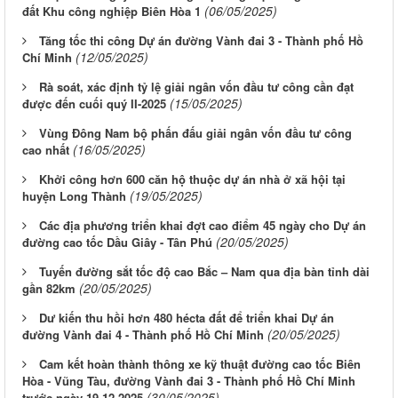
(06/05/2025)
đất Khu công nghiệp Biên Hòa 1
Tăng tốc thi công Dự án đường Vành đai 3 - Thành phố Hồ
(12/05/2025)
Chí Minh
Rà soát, xác định tỷ lệ giải ngân vốn đầu tư công cần đạt
(15/05/2025)
được đến cuối quý II-2025
Vùng Đông Nam bộ phấn đấu giải ngân vốn đầu tư công
(16/05/2025)
cao nhất
Khởi công hơn 600 căn hộ thuộc dự án nhà ở xã hội tại
(19/05/2025)
huyện Long Thành
Các địa phương triển khai đợt cao điểm 45 ngày cho Dự án
(20/05/2025)
đường cao tốc Dầu Giây - Tân Phú
Tuyến đường sắt tốc độ cao Bắc – Nam qua địa bàn tỉnh dài
(20/05/2025)
gần 82km
Dư kiến thu hồi hơn 480 hécta đất để triển khai Dự án
(20/05/2025)
đường Vành đai 4 - Thành phố Hồ Chí Minh
Cam kết hoàn thành thông xe kỹ thuật đường cao tốc Biên
Hòa - Vũng Tàu, đường Vành đai 3 - Thành phố Hồ Chí Minh
(30/05/2025)
trước ngày 19-12-2025