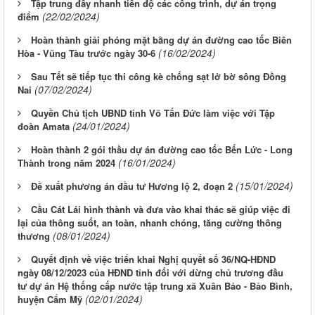
Tập trung đẩy nhanh tiến độ các công trình, dự án trọng
(22/02/2024)
điểm
Hoàn thành giải phóng mặt bằng dự án đường cao tốc Biên
(16/02/2024)
Hòa - Vũng Tàu trước ngày 30-6
Sau Tết sẽ tiếp tục thi công kè chống sạt lở bờ sông Đồng
(07/02/2024)
Nai
Quyền Chủ tịch UBND tỉnh Võ Tấn Đức làm việc với Tập
(24/01/2024)
đoàn Amata
Hoàn thành 2 gói thầu dự án đường cao tốc Bến Lức - Long
(16/01/2024)
Thành trong năm 2024
(15/01/2024)
Đề xuất phương án đầu tư Hương lộ 2, đoạn 2
Cầu Cát Lái hình thành và đưa vào khai thác sẽ giúp việc đi
lại của thông suốt, an toàn, nhanh chóng, tăng cường thông
(08/01/2024)
thương
Quyết định về việc triển khai Nghị quyết số 36/NQ-HĐND
ngày 08/12/2023 của HĐND tỉnh đối với dừng chủ trương đầu
tư dự án Hệ thống cấp nước tập trung xã Xuân Bảo - Bảo Bình,
(02/01/2024)
huyện Cẩm Mỹ