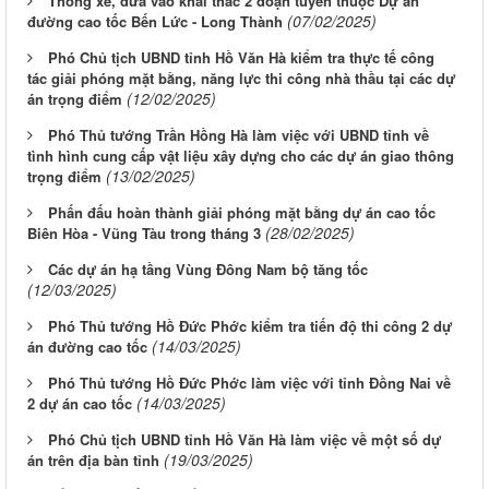
Thông xe, đưa vào khai thác 2 đoạn tuyến thuộc Dự án
(07/02/2025)
đường cao tốc Bến Lức - Long Thành
Phó Chủ tịch UBND tỉnh Hồ Văn Hà kiểm tra thực tế công
tác giải phóng mặt bằng, năng lực thi công nhà thầu tại các dự
(12/02/2025)
án trọng điểm
Phó Thủ tướng Trần Hồng Hà làm việc với UBND tỉnh về
tình hình cung cấp vật liệu xây dựng cho các dự án giao thông
(13/02/2025)
trọng điểm
Phấn đấu hoàn thành giải phóng mặt bằng dự án cao tốc
(28/02/2025)
Biên Hòa - Vũng Tàu trong tháng 3
Các dự án hạ tầng Vùng Đông Nam bộ tăng tốc
(12/03/2025)
Phó Thủ tướng Hồ Đức Phớc kiểm tra tiến độ thi công 2 dự
(14/03/2025)
án đường cao tốc
Phó Thủ tướng Hồ Đức Phớc làm việc với tỉnh Đồng Nai về
(14/03/2025)
2 dự án cao tốc
Phó Chủ tịch UBND tỉnh Hồ Văn Hà làm việc về một số dự
(19/03/2025)
án trên địa bàn tỉnh