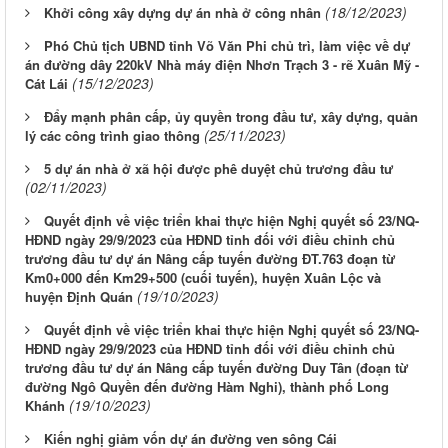
(18/12/2023)
Khởi công xây dựng dự án nhà ở công nhân
Phó Chủ tịch UBND tỉnh Võ Văn Phi chủ trì, làm việc về dự
án đường dây 220kV Nhà máy điện Nhơn Trạch 3 - rẽ Xuân Mỹ -
(15/12/2023)
Cát Lái
Đẩy mạnh phân cấp, ủy quyền trong đầu tư, xây dựng, quản
(25/11/2023)
lý các công trình giao thông
5 dự án nhà ở xã hội được phê duyệt chủ trương đầu tư
(02/11/2023)
Quyết định về việc triển khai thực hiện Nghị quyết số 23/NQ-
HĐND ngày 29/9/2023 của HĐND tỉnh đối với điều chỉnh chủ
trương đầu tư dự án Nâng cấp tuyến đường ĐT.763 đoạn từ
Km0+000 đến Km29+500 (cuối tuyến), huyện Xuân Lộc và
(19/10/2023)
huyện Định Quán
Quyết định về việc triển khai thực hiện Nghị quyết số 23/NQ-
HĐND ngày 29/9/2023 của HĐND tỉnh đối với điều chỉnh chủ
trương đầu tư dự án Nâng cấp tuyến đường Duy Tân (đoạn từ
đường Ngô Quyền đến đường Hàm Nghi), thành phố Long
(19/10/2023)
Khánh
Kiến nghị giảm vốn dự án đường ven sông Cái