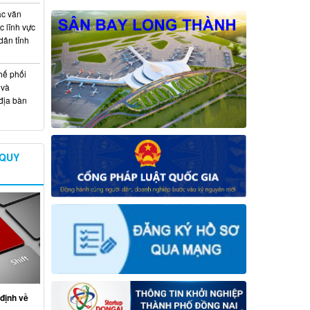
ác văn
 lĩnh vực
dân tỉnh
hế phối
 và
địa bàn
 QUY
định về