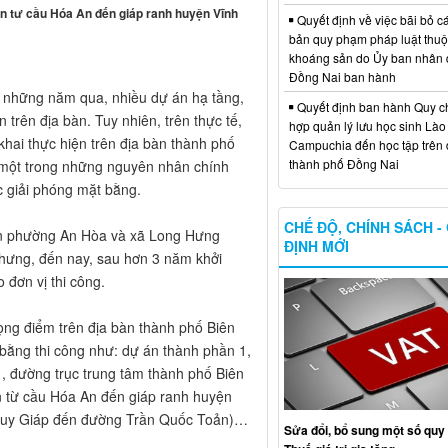
n tư cầu Hóa An đến giáp ranh huyện Vĩnh
Quyết định về việc bãi bỏ c
bản quy phạm pháp luật thuộc
khoáng sản do Ủy ban nhân 
Đồng Nai ban hành
ậy, những năm qua, nhiều dự án hạ tầng,
Quyết định ban hành Quy c
n trên địa bàn. Tuy nhiên, trên thực tế,
hợp quản lý lưu học sinh Lào
khai thực hiện trên địa bàn thành phố
Campuchia đến học tập trên 
thành phố Đồng Nai
 một trong những nguyên nhân chính
c giải phóng mặt bằng.
CHẾ ĐỘ, CHÍNH SÁCH -
bàn phường An Hòa và xã Long Hưng
ĐỊNH MỚI
hưng, đến nay, sau hơn 3 năm khởi
đơn vị thi công.
ọng điểm trên địa bàn thành phố Biên
bằng thi công như: dự án thành phần 1,
, đường trục trung tâm thành phố Biên
 từ cầu Hóa An đến giáp ranh huyện
 Huy Giáp đến đường Trần Quốc Toản)…
Sửa đổi, bổ sung một số quy 