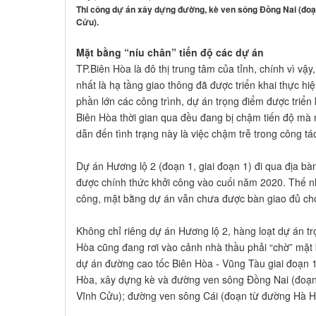
Thi công dự án xây dựng đường, kè ven sông Đồng Nai (đoạ
Cửu).
Mặt bằng “níu chân” tiến độ các dự án
TP.Biên Hòa là đô thị trung tâm của tỉnh, chính vì v
nhất là hạ tầng giao thông đã được triển khai thực hiệ
phần lớn các công trình, dự án trọng điểm được triển 
Biên Hòa thời gian qua đều đang bị chậm tiến độ mà
dẫn đến tình trạng này là việc chậm trễ trong công tá
Dự án Hương lộ 2 (đoạn 1, giai đoạn 1) đi qua địa 
được chính thức khởi công vào cuối năm 2020. Thế n
công, mặt bằng dự án vẫn chưa được bàn giao đủ cho 
Không chỉ riêng dự án Hương lộ 2, hàng loạt dự án tr
Hòa cũng đang rơi vào cảnh nhà thầu phải “chờ” mặt 
dự án đường cao tốc Biên Hòa - Vũng Tàu giai đoạn 1
Hòa, xây dựng kè và đường ven sông Đồng Nai (đoạn
Vĩnh Cửu); đường ven sông Cái (đoạn từ đường Hà