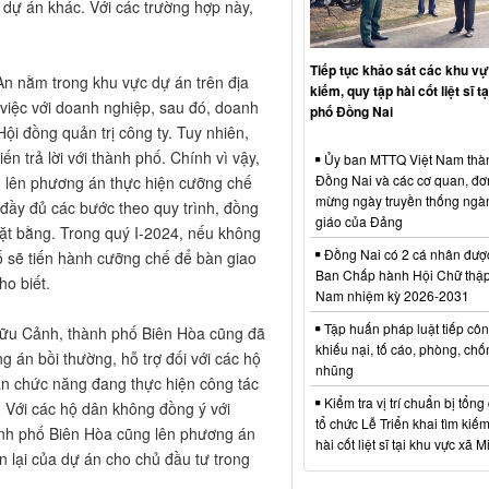
t dự án khác. Với các trường hợp này,
Tiếp tục khảo sát các khu vự
An nằm trong khu vực dự án trên địa
kiếm, quy tập hài cốt liệt sĩ t
việc với doanh nghiệp, sau đó, doanh
phố Đồng Nai
Hội đồng quản trị công ty. Tuy nhiên,
n trả lời với thành phố. Chính vì vậy,
Ủy ban MTTQ Việt Nam thà
Đồng Nai và các cơ quan, đơ
 lên phương án thực hiện cưỡng chế
mừng ngày truyền thống ngà
 đầy đủ các bước theo quy trình, đồng
giáo của Đảng
ặt bằng. Trong quý I-2024, nếu không
Đồng Nai có 2 cá nhân đượ
ố sẽ tiến hành cưỡng chế để bàn giao
Ban Chấp hành Hội Chữ thập
ho biết.
Nam nhiệm kỳ 2026-2031
Tập huấn pháp luật tiếp côn
Hữu Cảnh, thành phố Biên Hòa cũng đã
khiếu nại, tố cáo, phòng, ch
g án bồi thường, hỗ trợ đối với các hộ
nhũng
uan chức năng đang thực hiện công tác
Kiểm tra vị trí chuẩn bị tổng
 Với các hộ dân không đồng ý với
tổ chức Lễ Triển khai tìm kiếm
ành phố Biên Hòa cũng lên phương án
hài cốt liệt sĩ tại khu vực xã 
n lại của dự án cho chủ đầu tư trong