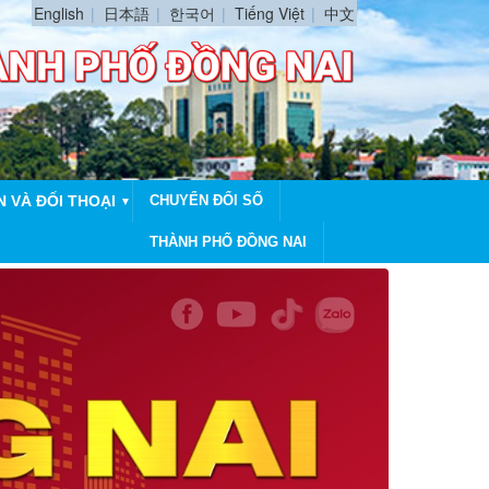
English
日本語
한국어
Tiếng Việt
中文
N VÀ ĐỐI THOẠI
CHUYỂN ĐỔI SỐ
▼
THÀNH PHỐ ĐỒNG NAI