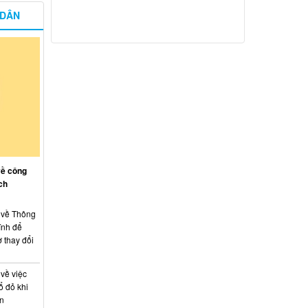
 DÂN
về công
ch
: về Thông
ính để
 thay đổi
 về việc
ổ đỏ khi
án