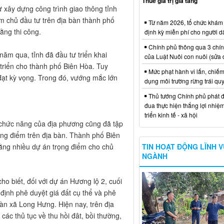
Thuế giá trị gia tăng
xây dựng công trình giao thông tỉnh
àm chủ đầu tư trên địa bàn thành phố
Từ năm 2026, tổ chức khám
ằng thi công.
định kỳ miễn phí cho người d
Chính phủ thông qua 3 chí
m qua, tỉnh đã đầu tư triển khai
của Luật Nuôi con nuôi (sửa 
 triển cho thành phố Biên Hòa. Tuy
Mức phạt hành vi lấn, chiếm
đạt kỳ vọng. Trong đó, vướng mắc lớn
dụng môi trường rừng trái qu
Thủ tướng Chính phủ phát đ
đua thực hiện thắng lợi nhiệ
triển kinh tế - xã hội
 chức năng của địa phương cũng đã tập
ọng điểm trên địa bàn. Thành phố Biên
ằng nhiều dự án trọng điểm cho chủ
TIN HOẠT ĐỘNG LĨNH 
NGÀNH
 biết, đối với dự án Hương lộ 2, cuối
ịnh phê duyệt giá đất cụ thể và phê
àn xã Long Hưng. Hiện nay, trên địa
ác thủ tục về thu hồi đât, bồi thường,