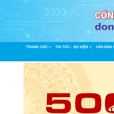
TRANG CHỦ
TIN TỨC - SỰ KIỆN
VĂN BẢN 
▼
▼