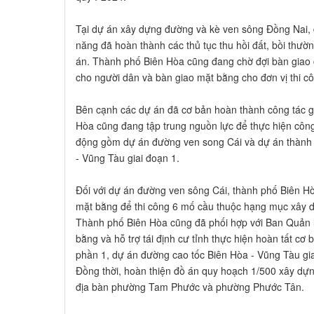
Tại dự án xây dựng đường và kè ven sông Đồng Nai, 
năng đã hoàn thành các thủ tục thu hồi đất, bồi thườ
án. Thành phố Biên Hòa cũng đang chờ đợi bàn giao cá
cho người dân và bàn giao mặt bằng cho đơn vị thi c
Bên cạnh các dự án đã cơ bản hoàn thành công tác g
Hòa cũng đang tập trung nguồn lực để thực hiện công 
động gồm dự án đường ven song Cái và dự án thành 
- Vũng Tàu giai đoạn 1.
Đối với dự án đường ven sông Cái, thành phố Biên Hò
mặt bằng để thi công 6 mố cầu thuộc hạng mục xây d
Thành phố Biên Hòa cũng đã phối hợp với Ban Quản l
bằng và hỗ trợ tái định cư tỉnh thực hiện hoàn tất cơ
phần 1, dự án đường cao tốc Biên Hòa - Vũng Tàu gi
Đồng thời, hoàn thiện đồ án quy hoạch 1/500 xây dựn
địa bàn phường Tam Phước và phường Phước Tân.