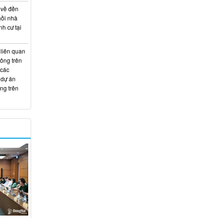
 về đền
hồi nhà
nh cư tại
 liên quan
hông trên
 các
 dự án
ng trên