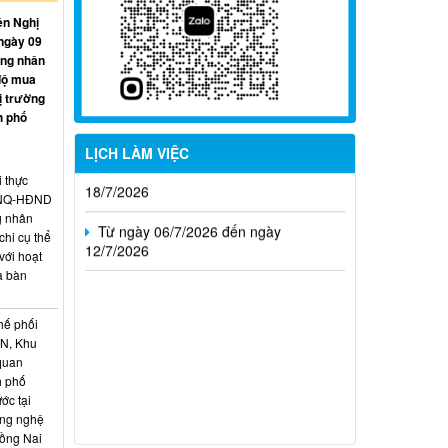
ện Nghị
Từ ngày 27/7/2026 đến ngày
ngày 09
02/8/2026
ồng nhân
độ mua
Từ ngày 20/7/2026 đến ngày
ị trường
26/7/2026
h phố
Từ ngày 13/7/2026 đến ngày
LỊCH LÀM VIỆC
18/7/2026
i thực
6/NQ-HĐND
Từ ngày 06/7/2026 đến ngày
g nhân
12/7/2026
hi cụ thể
với hoạt
a bàn
hế phối
CN, Khu
 quan
h phố
ớc tại
ông nghệ
Đồng Nai