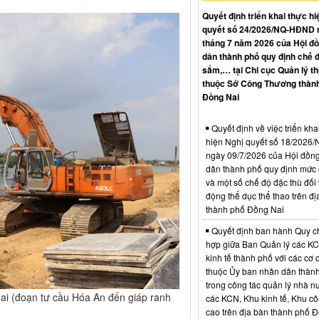
Quyết định triển khai thực hi
quyết số 24/2026/NQ-HĐND 
tháng 7 năm 2026 của Hội đ
dân thành phố quy định chế 
sắm,… tại Chi cục Quản lý th
thuộc Sở Công Thương thàn
Đồng Nai
Quyết định về việc triển kha
hiện Nghị quyết số 18/202
ngày 09/7/2026 của Hội đồn
dân thành phố quy định mức c
và một số chế độ đặc thù đối 
động thể dục thể thao trên đị
thành phố Đồng Nai
Quyết định ban hành Quy c
hợp giữa Ban Quản lý các K
kinh tế thành phố với các cơ
thuộc Ủy ban nhân dân thàn
trong công tác quản lý nhà nư
ai (đoạn tư cầu Hóa An đến giáp ranh
các KCN, Khu kinh tế, Khu c
cao trên địa bàn thành phố 