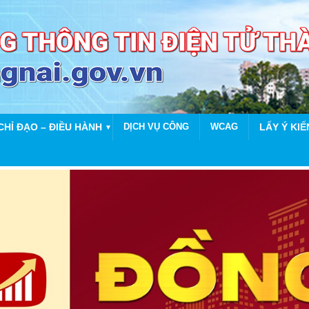
CHỈ ĐẠO – ĐIỀU HÀNH
DỊCH VỤ CÔNG
WCAG
LẤY Ý KIẾ
▼