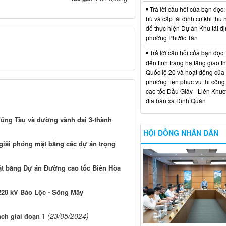
Trả lời câu hỏi của bạn đọc:
bù và cấp tái định cư khi thu 
để thực hiện Dự án Khu tái đị
phường Phước Tân
Trả lời câu hỏi của bạn đọc:
đến tình trạng hạ tầng giao t
Quốc lộ 20 và hoạt động của
phương tiện phục vụ thi công
cao tốc Dầu Giây - Liên Khươ
địa bàn xã Định Quán
ũng Tàu và đường vành đai 3-thành
HỘI ĐỒNG NHÂN DÂN
giải phóng mặt bằng các dự án trọng
mặt bằng Dự án Đường cao tốc Biên Hòa
20 kV Bảo Lộc - Sông Mây
(23/05/2024)
ch giai đoạn 1