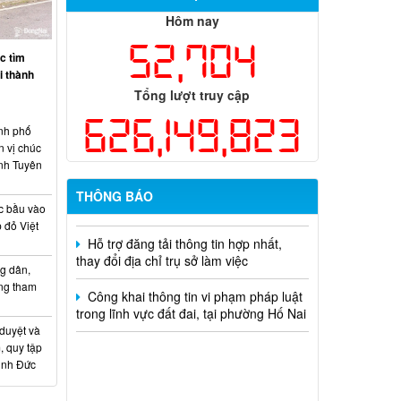
Thông báo tuyển chọn tổ chức và cá
nhân chủ trì thực hiện nhiệm vụ khoa
Hôm nay
học và công nghệ cấp thành phố sử
52,704
dụng ngân sách nhà nước đặt hàng thực
c tìm
hiện năm 2026 (đợt 1) lần 3
ại thành
Tổng lượt truy cập
Kế hoạch Thông tin, tuyên truyền triển
626,149,823
khai Kế hoạch Khám sức khỏe định kỳ
nh phố
hoặc khám sàng lọc miễn phí ít nhất mỗi
n vị chúc
năm một lần cho người dân trên địa bàn
nh Tuyên
thành phố Đồng Nai
THÔNG BÁO
Hỗ trợ đăng tải thông tin hợp nhất,
c bầu vào
thay đổi địa chỉ trụ sở làm việc
 đỏ Việt
Công khai thông tin vi phạm pháp luật
g dân,
trong lĩnh vực đất đai, tại phường Hố Nai
ống tham
 duyệt và
, quy tập
Minh Đức