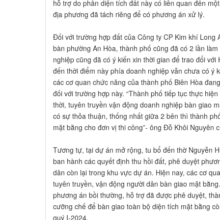
hỗ trợ do phần diện tích đất này có liên quan đến mộ
địa phương đã tách riêng để có phương án xử lý.
Đối với trường hợp đất của Công ty CP Kim khí Long 
bàn phường An Hòa, thành phố cũng đã có 2 lần làm 
nghiệp cũng đã có ý kiến xin thời gian để trao đổi với 
đến thời điểm này phía doanh nghiệp vẫn chưa có ý kiế
các cơ quan chức năng của thành phố Biên Hòa đang
đối với trường hợp này. “Thành phố tiếp tục thực hiện
thời, tuyên truyền vận động doanh nghiệp bàn giao m
có sự thỏa thuận, thống nhất giữa 2 bên thì thành ph
mặt bằng cho đơn vị thi công”- ông Đỗ Khôi Nguyên c
Tương tự, tại dự án mở rộng, tu bổ đến thờ Nguyễn 
ban hành các quyết định thu hồi đất, phê duyệt phươn
dân còn lại trong khu vực dự án. Hiện nay, các cơ q
tuyên truyền, vận động người dân bàn giao mặt bằng.
phương án bồi thường, hỗ trợ đã được phê duyệt, th
cưỡng chế để bàn giao toàn bộ diện tích mặt bằng cò
quý I-2024.