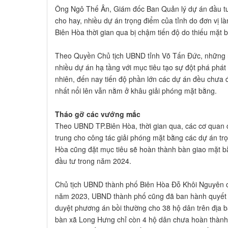
Ông Ngô Thế Ân, Giám đốc Ban Quản lý dự án đầu tư 
cho hay, nhiều dự án trọng điểm của tỉnh do đơn vị l
Biên Hòa thời gian qua bị chậm tiến độ do thiếu mặt b
Theo Quyền Chủ tịch UBND tỉnh Võ Tấn Đức, những nă
nhiều dự án hạ tầng với mục tiêu tạo sự đột phá phát
nhiên, đến nay tiến độ phần lớn các dự án đều chưa 
nhất nổi lên vẫn nằm ở khâu giải phóng mặt bằng.
Tháo gỡ các vướng mắc
Theo UBND TP.Biên Hòa, thời gian qua, các cơ quan
trung cho công tác giải phóng mặt bằng các dự án tr
Hòa cũng đặt mục tiêu sẽ hoàn thành bàn giao mặt b
đầu tư trong năm 2024.
Chủ tịch UBND thành phố Biên Hòa Đỗ Khôi Nguyên cho
năm 2023, UBND thành phố cũng đã ban hành quyết đ
duyệt phương án bồi thường cho 38 hộ dân trên địa b
bàn xã Long Hưng chỉ còn 4 hộ dân chưa hoàn thành c