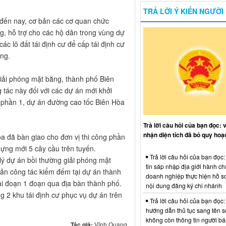
TRẢ LỜI Ý KIẾN NGƯỜI
đến nay, cơ bản các cơ quan chức
ng, hỗ trợ cho các hộ dân trong vùng dự
c lô đất tái định cư để cấp tái định cư
ông.
iải phóng mặt bằng, thành phố Biên
tác này đối với các dự án mới khởi
phần 1, dự án đường cao tốc Biên Hòa
Trả lời câu hỏi của bạn đọc: 
nhận diện tích đã bỏ quy hoạ
a đã bàn giao cho đơn vị thi công phần
ựng mới 5 cây cầu trên tuyến.
Trả lời câu hỏi của bạn đọc
ý dự án bồi thường giải phóng mặt
tin sáp nhập địa giới hành ch
 bản công tác kiểm đếm tại dự án thành
doanh nghiệp thực hiện hồ sơ
ai đoạn 1 đoạn qua địa bàn thành phố.
nội dung đăng ký chi nhánh
g 2 khu tái định cư phục vụ dự án trên
Trả lời câu hỏi của bạn đọc:
hướng dẫn thủ tục sang tên s
không còn thông tin người b
Tác giả:
Vĩnh Quang