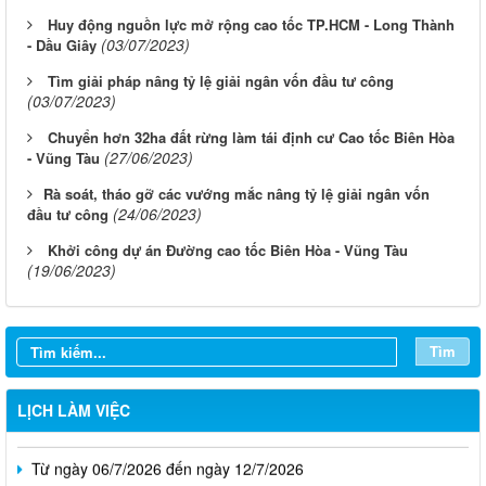
Huy động nguồn lực mở rộng cao tốc TP.HCM - Long Thành
(03/07/2023)
- Dầu Giây
Tìm giải pháp nâng tỷ lệ giải ngân vốn đầu tư công
(03/07/2023)
Chuyển hơn 32ha đất rừng làm tái định cư Cao tốc Biên Hòa
(27/06/2023)
- Vũng Tàu
​Rà soát, tháo gỡ các vướng mắc nâng tỷ lệ giải ngân vốn
(24/06/2023)
đầu tư công
Khởi công dự án Đường cao tốc Biên Hòa - Vũng Tàu
(19/06/2023)
Từ ngày 03/8/2026 đến ngày 09/8/2026
Từ ngày 27/7/2026 đến ngày 02/8/2026
Tìm
Từ ngày 20/7/2026 đến ngày 26/7/2026
Từ ngày 13/7/2026 đến ngày 18/7/2026
LỊCH LÀM VIỆC
Từ ngày 06/7/2026 đến ngày 12/7/2026