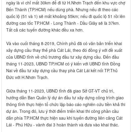
ngày là vì chỉ mất 30km để đi từ H.Nhơn Trạch đến khu vực chợ
Bến Thành (TP.HCM) nếu dùng phà. Nhưng nếu đi theo các
quốc lộ (51 và 1) sẽ mất khoảng 55km; nếu đi quốc lộ 51 rồi lên
đường cao tốc TP.HCM - Long Thành - Dầu Giây sẽ là 37km.
Tất cả các tuyến đường khác đều xa hơn.
Và vào cuối tháng 8-2019, Chính phủ đã có văn bản triển khai
xây dựng cầu thay thế phà Cát Lái, theo đó đồng ý với đề xuất
của UBND tỉnh về chủ trương đầu tư xây dựng cầu. Đến đầu
tháng 11-2023, UBND TP.HCM có ý kiến với UBND tỉnh Đồng
Nai về đầu tư xây dựng cầu thay phà Cát Lái kết nối TP.Thủ
Đức với H.Nhơn Trạch.
Giữa tháng 11-2023, UBND tỉnh đã giao Sở GT-VT chủ trì,
hướng dẫn Ban Quản lý dự án đầu tư xây dựng công trình giao
thông tỉnh thực hiện tổ chức lập báo cáo nghiên cứu tiền khả thi
dự án. Trong đó, lưu ý thời điểm triển khai thi công phần cầu
dẫn phía TP.HCM thực hiện sau khi tuyến đường liên cảng Cát
Lái - Phú Hữu - vành đai 3 hoàn thành và đưa vào khai thác.