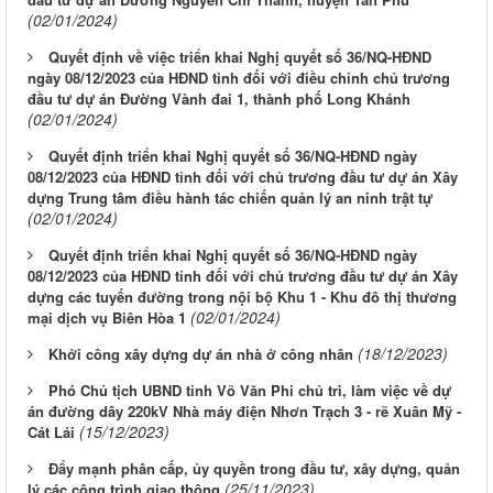
(02/01/2024)
Quyết định về việc triển khai Nghị quyết số 36/NQ-HĐND
ngày 08/12/2023 của HĐND tỉnh đối với điều chỉnh chủ trương
đầu tư dự án Đường Vành đai 1, thành phố Long Khánh
(02/01/2024)
Quyết định triển khai Nghị quyết số 36/NQ-HĐND ngày
08/12/2023 của HĐND tỉnh đối với chủ trương đầu tư dự án Xây
dựng Trung tâm điều hành tác chiến quản lý an ninh trật tự
(02/01/2024)
Quyết định triển khai Nghị quyết số 36/NQ-HĐND ngày
08/12/2023 của HĐND tỉnh đối với chủ trương đầu tư dự án Xây
dựng các tuyến đường trong nội bộ Khu 1 - Khu đô thị thương
(02/01/2024)
mại dịch vụ Biên Hòa 1
(18/12/2023)
Khởi công xây dựng dự án nhà ở công nhân
Phó Chủ tịch UBND tỉnh Võ Văn Phi chủ trì, làm việc về dự
án đường dây 220kV Nhà máy điện Nhơn Trạch 3 - rẽ Xuân Mỹ -
(15/12/2023)
Cát Lái
Đẩy mạnh phân cấp, ủy quyền trong đầu tư, xây dựng, quản
(25/11/2023)
lý các công trình giao thông