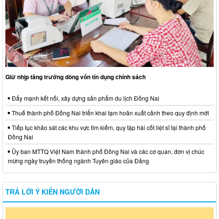
Giữ nhịp tăng trưởng dòng vốn tín dụng chính sách
Đẩy mạnh kết nối, xây dựng sản phẩm du lịch Đồng Nai
Thuế thành phố Đồng Nai triển khai tạm hoãn xuất cảnh theo quy định mới
Tiếp tục khảo sát các khu vực tìm kiếm, quy tập hài cốt liệt sĩ tại thành phố
Đồng Nai
Ủy ban MTTQ Việt Nam thành phố Đồng Nai và các cơ quan, đơn vị chúc
mừng ngày truyền thống ngành Tuyên giáo của Đảng
TRẢ LỜI Ý KIẾN NGƯỜI DÂN