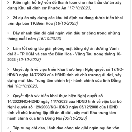
Kiến nghị hỗ trợ vốn để thanh toán cho nhà thầu dự án xây
(17/10/2023)
dựng Khu tái định cư Phước An
24 dự án xây dựng các khu tái định cư đang được triển khai
(16/10/2023)
trên địa bàn TP.Biên Hòa
Đẩy nhanh tiến độ giải ngân vốn đầu tư công trong những
(16/10/2023)
tháng cuối năm
Làm tốt công tác giải phóng mặt bằng dự án đường Vành
đai 3 - TP.HCM và cao tốc Biên Hòa - Vũng Tàu trong tháng 10-
(12/10/2023)
2023
Quyết định về việc triển khai thực hiện Nghị quyết số 17/NQ-
HĐND ngày 14/7/2023 của HĐND tỉnh về chủ trương di dời, xây
dựng mới khu Trung tâm chính trị - hành chính của tỉnh Đồng
(03/10/2023)
Nai
Quyết định v/v triển khai thực hiện Nghị quyết số
14/2023/NQ-HĐND ngày 14/7/2023 của HĐND tỉnh về việc bãi bỏ
Nghị quyết số 129/2008/NQ-HĐND ngày 05/12/2008 của HĐND
tỉnh về chủ trương lập đề án di dời, xây mới Khu trung tâm
(03/10/2023)
hành chính của tỉnh Đồng Nai
Tập trung chỉ đạo, lãnh đạo công tác giải ngân nguồn vốn