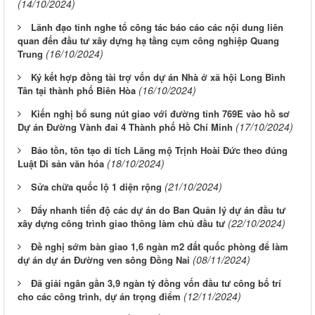
(14/10/2024)
Lãnh đạo tỉnh nghe tổ công tác báo cáo các nội dung liên
quan đến đầu tư xây dựng hạ tầng cụm công nghiệp Quang
(16/10/2024)
Trung
Ký kết hợp đồng tài trợ vốn dự án Nhà ở xã hội Long Bình
(16/10/2024)
Tân tại thành phố Biên Hòa
Kiến nghị bổ sung nút giao với đường tỉnh 769E vào hồ sơ
(17/10/2024)
Dự án Đường Vành đai 4 Thành phố Hồ Chí Minh
Bảo tồn, tôn tạo di tích Lăng mộ Trịnh Hoài Đức theo đúng
(18/10/2024)
Luật Di sản văn hóa
(21/10/2024)
Sửa chữa quốc lộ 1 diện rộng
Đẩy nhanh tiến độ các dự án do Ban Quản lý dự án đầu tư
(22/10/2024)
xây dựng công trình giao thông làm chủ đầu tư
Đề nghị sớm bàn giao 1,6 ngàn m2 đất quốc phòng để làm
(08/11/2024)
dự án dự án Đường ven sông Đồng Nai
Đã giải ngân gần 3,9 ngàn tỷ đồng vốn đầu tư công bố trí
(12/11/2024)
cho các công trình, dự án trọng điểm