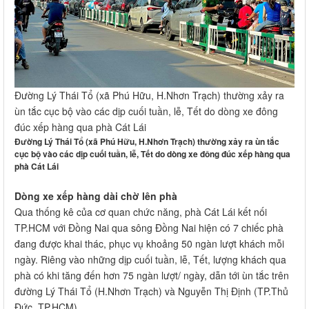
Đường Lý Thái Tổ (xã Phú Hữu, H.Nhơn Trạch) thường xảy ra
ùn tắc cục bộ vào các dịp cuối tuần, lễ, Tết do dòng xe đông
đúc xếp hàng qua phà Cát Lái
Đường Lý Thái Tổ (xã Phú Hữu, H.Nhơn Trạch) thường xảy ra ùn tắc
cục bộ vào các dịp cuối tuần, lễ, Tết do dòng xe đông đúc xếp hàng qua
phà Cát Lái
Dòng xe xếp hàng dài chờ lên phà
Qua thống kê của cơ quan chức năng, phà Cát Lái kết nối
TP.HCM với Đồng Nai qua sông Đồng Nai hiện có 7 chiếc phà
đang được khai thác, phục vụ khoảng 50 ngàn lượt khách mỗi
ngày. Riêng vào những dịp cuối tuần, lễ, Tết, lượng khách qua
phà có khi tăng đến hơn 75 ngàn lượt/ ngày, dẫn tới ùn tắc trên
đường Lý Thái Tổ (H.Nhơn Trạch) và Nguyễn Thị Định (TP.Thủ
Đức, TP.HCM).