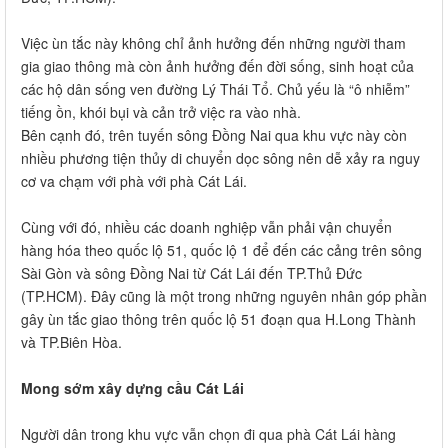
Việc ùn tắc này không chỉ ảnh hưởng đến những người tham
gia giao thông mà còn ảnh hưởng đến đời sống, sinh hoạt của
các hộ dân sống ven đường Lý Thái Tổ. Chủ yếu là “ô nhiễm”
tiếng ồn, khói bụi và cản trở việc ra vào nhà.
Bên cạnh đó, trên tuyến sông Đồng Nai qua khu vực này còn
nhiều phương tiện thủy di chuyển dọc sông nên dễ xảy ra nguy
cơ va chạm với phà với phà Cát Lái.
Cùng với đó, nhiều các doanh nghiệp vẫn phải vận chuyển
hàng hóa theo quốc lộ 51, quốc lộ 1 để đến các cảng trên sông
Sài Gòn và sông Đồng Nai từ Cát Lái đến TP.Thủ Đức
(TP.HCM). Đây cũng là một trong những nguyên nhân góp phần
gây ùn tắc giao thông trên quốc lộ 51 đoạn qua H.Long Thành
và TP.Biên Hòa.
Mong sớm xây dựng cầu Cát Lái
Người dân trong khu vực vẫn chọn đi qua phà Cát Lái hàng