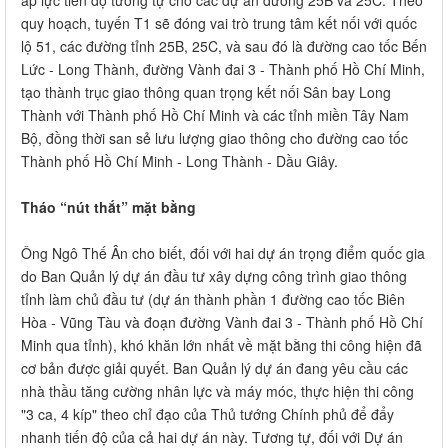
quy hoạch, tuyến T1 sẽ đóng vai trò trung tâm kết nối với quốc
lộ 51, các đường tỉnh 25B, 25C, và sau đó là đường cao tốc Bến
Lức - Long Thành, đường Vành đai 3 - Thành phố Hồ Chí Minh,
tạo thành trục giao thông quan trọng kết nối Sân bay Long
Thành với Thành phố Hồ Chí Minh và các tỉnh miền Tây Nam
Bộ, đồng thời san sẻ lưu lượng giao thông cho đường cao tốc
Thành phố Hồ Chí Minh - Long Thành - Dầu Giây.
Tháo “nút thắt” mặt bằng
Ông Ngô Thế Ân cho biết, đối với hai dự án trọng điểm quốc gia
do Ban Quản lý dự án đầu tư xây dựng công trình giao thông
tỉnh làm chủ đầu tư (dự án thành phần 1 đường cao tốc Biên
Hòa - Vũng Tàu và đoạn đường Vành đai 3 - Thành phố Hồ Chí
Minh qua tỉnh), khó khăn lớn nhất về mặt bằng thi công hiện đã
cơ bản được giải quyết. Ban Quản lý dự án đang yêu cầu các
nhà thầu tăng cường nhân lực và máy móc, thực hiện thi công
"3 ca, 4 kíp" theo chỉ đạo của Thủ tướng Chính phủ để đẩy
nhanh tiến độ của cả hai dự án này. Tương tự, đối với Dự án