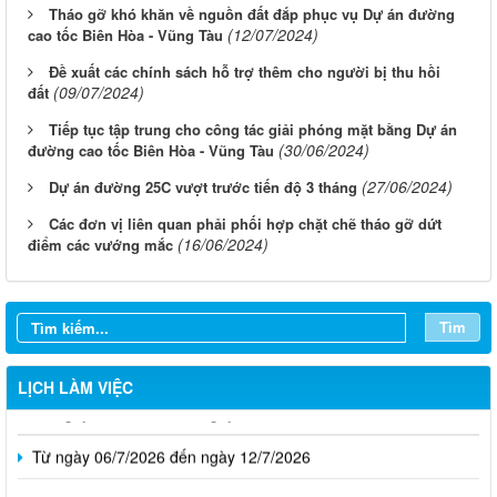
Tháo gỡ khó khăn về nguồn đất đắp phục vụ Dự án đường
(12/07/2024)
cao tốc Biên Hòa - Vũng Tàu
Đề xuất các chính sách hỗ trợ thêm cho người bị thu hồi
(09/07/2024)
đất
Tiếp tục tập trung cho công tác giải phóng mặt bằng Dự án
(30/06/2024)
đường cao tốc Biên Hòa - Vũng Tàu
(27/06/2024)
Dự án đường 25C vượt trước tiến độ 3 tháng
Các đơn vị liên quan phải phối hợp chặt chẽ tháo gỡ dứt
(16/06/2024)
điểm các vướng mắc
Từ ngày 03/8/2026 đến ngày 09/8/2026
Từ ngày 27/7/2026 đến ngày 02/8/2026
Tìm
Từ ngày 20/7/2026 đến ngày 26/7/2026
LỊCH LÀM VIỆC
Từ ngày 13/7/2026 đến ngày 18/7/2026
Từ ngày 06/7/2026 đến ngày 12/7/2026