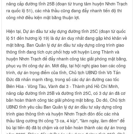
nâng cấp đường tỉnh 25B (đoạn từ trung tâm huyện Nhơn Trạch
ra quốc lộ 51), các nhà thầu cũng đang đẩy nhanh tiến độ thi
công nhờ điều kiện mặt bằng thuận lợi.
Hiện tại, Dự án đầu tư xây dựng đường tỉnh 25C (đoạn từ quốc
lộ 51 đến hương lộ 19) là dự án duy nhất đang gặp khó khăn về
mặt bằng. Ban Quản lý dự án đầu tư xây dựng công trình giao
thông tỉnh đang tích cực phối hợp với huyện Long Thành và
huyện Nhơn Trạch để đẩy nhanh công tác giải phóng mặt bằng,
phục vụ thi công dự án. Mới đây, tại hội nghị giao ban các công
trình, dự án trọng điểm của tỉnh, Chủ tịch UBND tỉnh Võ Tấn
Đức đã nhấn mạnh rằng, trong số các dự án đường cao tốc
Biên Hòa - Vũng Tàu, Vành đai 3 - Thành phố Hồ Chí Minh,
nâng cấp đường tỉnh 25B và đường tỉnh 25C, có 3 dự án đã cơ
bản hoàn thành công tác giải phóng mặt bằng. Do đó, Chủ tịch
UBND tỉnh yêu cầu Ban Quản lý dự án đầu tư xây dựng công
trình giao thông tỉnh và huyện Nhơn Trạch đôn đốc các nhà
thầu tăng cường thi công "3 ca, 4 kíp", "làm ngày, làm đêm" để
bù lại tiến độ đã bị chậm và cơ bản hoàn thành các dự án trong