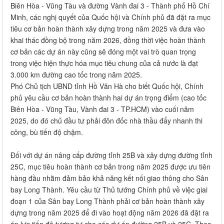
Biên Hòa - Vũng Tàu và đường Vành đai 3 - Thành phố Hồ Chí
Minh, các nghị quyết của Quốc hội và Chính phủ đã đặt ra mục
tiêu cơ bản hoàn thành xây dựng trong năm 2025 và đưa vào
khai thác đồng bộ trong năm 2026, đồng thời việc hoàn thành
cơ bản các dự án này cũng sẽ đóng một vai trò quan trọng
trong việc hiện thực hóa mục tiêu chung của cả nước là đạt
3.000 km đường cao tốc trong năm 2025.
Phó Chủ tịch UBND tỉnh Hồ Văn Hà cho biết Quốc hội, Chính
phủ yêu cầu cơ bản hoàn thành hai dự án trọng điểm (cao tốc
Biên Hòa - Vũng Tàu, Vành đai 3 - TP.HCM) vào cuối năm
2025, do đó chủ đầu tư phải đôn đốc nhà thầu đẩy nhanh thi
công, bù tiến độ chậm.
Đối với dự án nâng cấp đường tỉnh 25B và xây dựng đường tỉnh
25C, mục tiêu hoàn thành cơ bản trong năm 2025 được ưu tiên
hàng đầu nhằm đảm bảo khả năng kết nối giao thông cho Sân
bay Long Thành. Yêu cầu từ Thủ tướng Chính phủ về việc giai
đoạn 1 của Sân bay Long Thành phải cơ bản hoàn thành xây
dựng trong năm 2025 để đi vào hoạt động năm 2026 đã đặt ra
áp lực tiến độ tương tự cho các dự án đường 25B và 25C. Theo