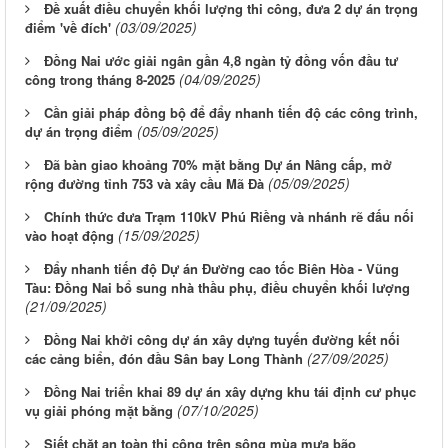
Đề xuất điều chuyển khối lượng thi công, đưa 2 dự án trọng
(03/09/2025)
điểm 'về đích'
Đồng Nai ước giải ngân gần 4,8 ngàn tỷ đồng vốn đầu tư
(04/09/2025)
công trong tháng 8-2025
Cần giải pháp đồng bộ để đẩy nhanh tiến độ các công trình,
(05/09/2025)
dự án trọng điểm
Đã bàn giao khoảng 70% mặt bằng Dự án Nâng cấp, mở
(05/09/2025)
rộng đường tỉnh 753 và xây cầu Mã Đà
Chính thức đưa Trạm 110kV Phú Riềng và nhánh rẽ đấu nối
(15/09/2025)
vào hoạt động
Đẩy nhanh tiến độ Dự án Đường cao tốc Biên Hòa - Vũng
Tàu: Đồng Nai bổ sung nhà thầu phụ, điều chuyển khối lượng
(21/09/2025)
Đồng Nai khởi công dự án xây dựng tuyến đường kết nối
(27/09/2025)
các cảng biển, đón đầu Sân bay Long Thành
Đồng Nai triển khai 89 dự án xây dựng khu tái định cư phục
(07/10/2025)
vụ giải phóng mặt bằng
Siết chặt an toàn thi công trên sông mùa mưa bão