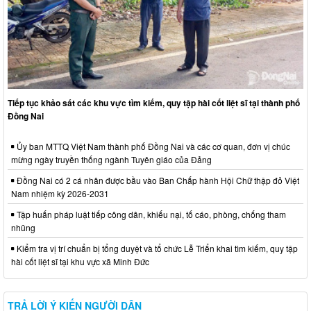
Tiếp tục khảo sát các khu vực tìm kiếm, quy tập hài cốt liệt sĩ tại thành phố
Đồng Nai
Ủy ban MTTQ Việt Nam thành phố Đồng Nai và các cơ quan, đơn vị chúc
mừng ngày truyền thống ngành Tuyên giáo của Đảng
Đồng Nai có 2 cá nhân được bầu vào Ban Chấp hành Hội Chữ thập đỏ Việt
Nam nhiệm kỳ 2026-2031
Tập huấn pháp luật tiếp công dân, khiếu nại, tố cáo, phòng, chống tham
nhũng
Kiểm tra vị trí chuẩn bị tổng duyệt và tổ chức Lễ Triển khai tìm kiếm, quy tập
hài cốt liệt sĩ tại khu vực xã Minh Đức
TRẢ LỜI Ý KIẾN NGƯỜI DÂN