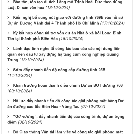
Bảo tồn, tôn tạo di tích Lăng mộ Trịnh Hoài Đức theo đúng
(18/10/2024)
Luật Di sản văn hóa
Kiến nghị bổ sung nút giao với đường tỉnh 769E vào hồ sơ
(17/10/2024)
Dự án Đường Vành đai 4 Thành phố Hồ Chí Minh
Ký kết hợp đồng tài trợ vốn dự án Nhà ở xã hội Long Bình
(16/10/2024)
Tân tại thành phố Biên Hòa
Lãnh đạo tỉnh nghe tổ công tác báo cáo các nội dung liên
quan đến đầu tư xây dựng hạ tầng cụm công nghiệp Quang
(16/10/2024)
Trung
Sớm đẩy nhanh tiến độ nâng cấp đường tỉnh 25B
(14/10/2024)
Khẩn trương hoàn thành điều chỉnh Dự án BOT đường 768
(09/10/2024)
Nỗ lực đẩy nhanh tiến độ công tác giải phóng mặt bằng Dự
(07/10/2024)
án đường cao tốc Biên Hòa - Vũng Tàu
“Gỡ vướng”, đẩy nhanh tiến độ các công trình, dự án trọng
(02/10/2024)
điểm
Bộ Giao thông Vận tải làm việc về công tác giải phóng mặt