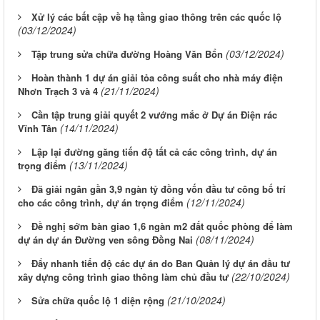
Xử lý các bất cập về hạ tầng giao thông trên các quốc lộ
(03/12/2024)
(03/12/2024)
Tập trung sửa chữa đường Hoàng Văn Bổn
Hoàn thành 1 dự án giải tỏa công suất cho nhà máy điện
(21/11/2024)
Nhơn Trạch 3 và 4
Cần tập trung giải quyết 2 vướng mắc ở Dự án Điện rác
(14/11/2024)
Vĩnh Tân
Lập lại đường găng tiến độ tất cả các công trình, dự án
(13/11/2024)
trọng điểm
Đã giải ngân gần 3,9 ngàn tỷ đồng vốn đầu tư công bố trí
(12/11/2024)
cho các công trình, dự án trọng điểm
Đề nghị sớm bàn giao 1,6 ngàn m2 đất quốc phòng để làm
(08/11/2024)
dự án dự án Đường ven sông Đồng Nai
Đẩy nhanh tiến độ các dự án do Ban Quản lý dự án đầu tư
(22/10/2024)
xây dựng công trình giao thông làm chủ đầu tư
(21/10/2024)
Sửa chữa quốc lộ 1 diện rộng