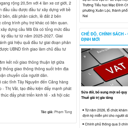
gang rộng 20,5m với 4 làn xe cơ giới, 2
Trường Tiểu học Mạc Đĩnh Chi
ẫn đầu cầu được đầu tư xây dựng với bề
phường Xuân Lộc, thành ph
2 bên, dải phân cách, lề đất 2 bên
Nai
 công trình phụ trợ khác có liên quan.
ư xây dựng cầu Mã Đà có tổng mức đầu
CHẾ ĐỘ, CHÍNH SÁCH -
 kỳ đầu tư từ năm 2025-2027. Giai
ĐỊNH MỚI
ánh giá hiệu quả đầu tư giai đoạn phân
ị được UBND tỉnh giao làm chủ đầu tư
 kết nối giao thông thuận lợi giữa
ệ thống giao thông thông suốt trên địa
, vận chuyển của người dân.
nối các tỉnh Tây Nguyên đến Cảng hàng
- Thị Vải, tạo điều kiện đẩy mạnh phát
Sửa đổi, bổ sung một số quy 
 thúc đẩy phát triển kinh tế - xã hội các
Thuế giá trị gia tăng
Từ năm 2026, tổ chức khám
Tác giả:
Phạm Tùng
định kỳ miễn phí cho người d
Chính phủ thông qua 3 chí