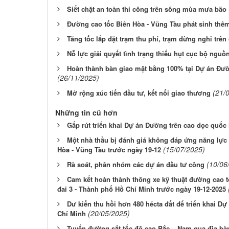
Siết chặt an toàn thi công trên sông mùa mưa bão
Đường cao tốc Biên Hòa - Vũng Tàu phát sinh thê
Tăng tốc lắp đặt trạm thu phí, trạm dừng nghỉ trên
Nỗ lực giải quyết tình trạng thiếu hụt cục bộ nguồ
Hoàn thành bàn giao mặt bằng 100% tại Dự án Đườ
(26/11/2025)
(21/
Mở rộng xúc tiến đầu tư, kết nối giao thương
Những tin cũ hơn
Gấp rút triển khai Dự án Đường trên cao dọc quốc 
Một nhà thầu bị đánh giá không đáp ứng năng lực
(15/07/2025)
Hòa - Vũng Tàu trước ngày 19-12
(10/06
Rà soát, phân nhóm các dự án đầu tư công
Cam kết hoàn thành thông xe kỹ thuật đường cao 
đai 3 - Thành phố Hồ Chí Minh trước ngày 19-12-2025
Dư kiến thu hồi hơn 480 hécta đất để triển khai D
(20/05/2025)
Chí Minh
Tuyến đường sắt tốc độ cao Bắc – Nam qua địa bà