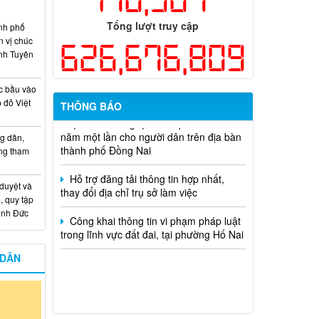
nhân chủ trì thực hiện nhiệm vụ khoa
học và công nghệ cấp thành phố sử
Tổng lượt truy cập
nh phố
dụng ngân sách nhà nước đặt hàng thực
n vị chúc
hiện năm 2026 (đợt 1) lần 3
626,676,809
nh Tuyên
Kế hoạch Thông tin, tuyên truyền triển
khai Kế hoạch Khám sức khỏe định kỳ
c bầu vào
hoặc khám sàng lọc miễn phí ít nhất mỗi
 đỏ Việt
THÔNG BÁO
năm một lần cho người dân trên địa bàn
thành phố Đồng Nai
g dân,
ống tham
Hỗ trợ đăng tải thông tin hợp nhất,
thay đổi địa chỉ trụ sở làm việc
 duyệt và
Công khai thông tin vi phạm pháp luật
, quy tập
trong lĩnh vực đất đai, tại phường Hố Nai
Minh Đức
 DÂN