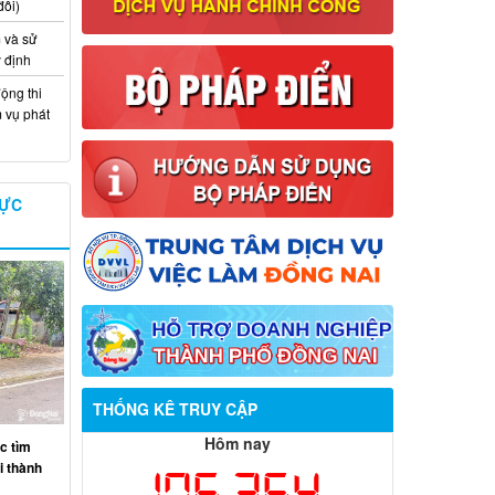
đổi)
 và sử
y định
ộng thi
m vụ phát
VỰC
THỐNG KÊ TRUY CẬP
Thông báo về việc tuyển dụng viên
chức năm 2026
Hôm nay
c tìm
ại thành
176,364
Thông báo tuyển chọn tổ chức và cá