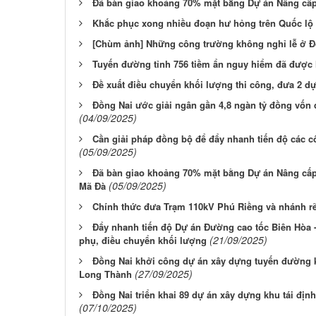
Đã bàn giao khoảng 70% mặt bằng Dự án Nâng cấp
Khắc phục xong nhiều đoạn hư hỏng trên Quốc lộ
[Chùm ảnh] Những công trường không nghỉ lễ ở Đ
Tuyến đường tỉnh 756 tiềm ẩn nguy hiểm đã được 
Đề xuất điều chuyển khối lượng thi công, đưa 2 dự
Đồng Nai ước giải ngân gần 4,8 ngàn tỷ đồng vốn 
(04/09/2025)
Cần giải pháp đồng bộ để đẩy nhanh tiến độ các c
(05/09/2025)
Đã bàn giao khoảng 70% mặt bằng Dự án Nâng cấp
(05/09/2025)
Mã Đà
Chính thức đưa Trạm 110kV Phú Riềng và nhánh rẽ
Đẩy nhanh tiến độ Dự án Đường cao tốc Biên Hòa 
(21/09/2025)
phụ, điều chuyển khối lượng
Đồng Nai khởi công dự án xây dựng tuyến đường k
(27/09/2025)
Long Thành
Đồng Nai triển khai 89 dự án xây dựng khu tái địn
(07/10/2025)