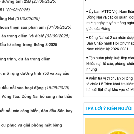
(27/08/2025)
 đường tỉnh 25B
(29/08/2025)
 51
Ủy ban MTTQ Việt Nam thà
Đồng Nai và các cơ quan, đơ
(31/08/2025)
ồng Nai
mừng ngày truyền thống ngà
(31/08/2025)
hoàn thiện sau phản ánh
giáo của Đảng
(03/09/2025)
 án trọng điểm 'về đích'
Đồng Nai có 2 cá nhân đượ
Ban Chấp hành Hội Chữ thập
đầu tư công trong tháng 8-2025
Nam nhiệm kỳ 2026-2031
Tập huấn pháp luật tiếp côn
ông trình, dự án trọng điểm
khiếu nại, tố cáo, phòng, ch
nhũng
, mở rộng đường tỉnh 753 và xây cầu
Kiểm tra vị trí chuẩn bị tổng
tổ chức Lễ Triển khai tìm kiếm
(15/09/2025)
 đấu nối vào hoạt động
hài cốt liệt sĩ tại khu vực xã 
- Vũng Tàu: Đồng Nai bổ sung nhà thầu
TRẢ LỜI Ý KIẾN NGƯỜI
ết nối các cảng biển, đón đầu Sân bay
h cư phục vụ giải phóng mặt bằng