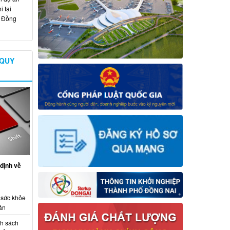
 tại
ố Đồng
 QUY
định về
 sức khỏe
ân
nh sách