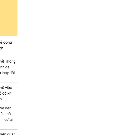
về công
ch
: về Thông
ính để
 thay đổi
 về việc
ổ đỏ khi
án
 về đền
hồi nhà
nh cư tại
 liên quan