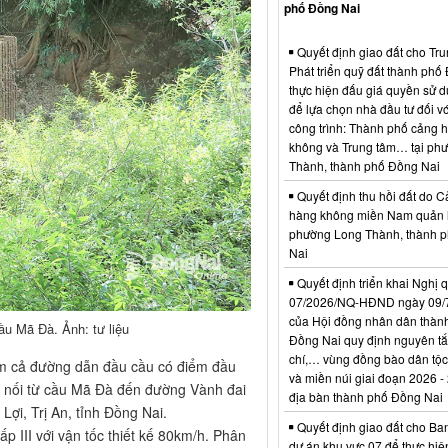
phố Đồng Nai
Quyết định giao đất cho Tr
Phát triển quỹ đất thành phố
thực hiện đấu giá quyền sử d
để lựa chọn nhà đầu tư đối vớ
công trình: Thành phố cảng 
không và Trung tâm… tại ph
Thành, thành phố Đồng Nai
Quyết định thu hồi đất do C
hàng không miền Nam quản l
phường Long Thành, thành 
Nai
Quyết định triển khai Nghị 
07/2026/NQ-HĐND ngày 09/
của Hội đồng nhân dân thàn
u Mã Đà. Ảnh: tư liệu
Đồng Nai quy định nguyên tắc
chí,… vùng đồng bào dân tộc
m cả đường dẫn đầu cầu có điểm đầu
và miền núi giai đoạn 2026 -
ết nối từ cầu Mã Đà đến đường Vành đai
địa bàn thành phố Đồng Nai
Lợi, Trị An, tỉnh Đồng Nai.
Quyết định giao đất cho Ba
p III với vận tốc thiết kế 80km/h. Phân
dự án khu vực 07 để thực hiệ