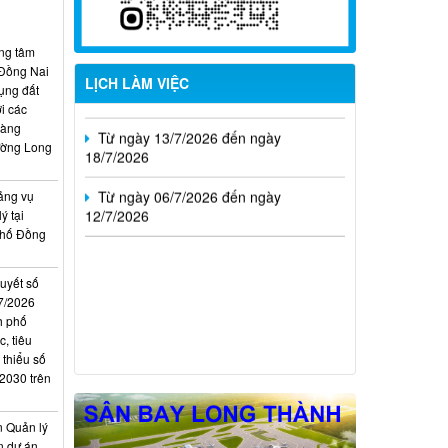
02/8/2026
Từ ngày 20/7/2026 đến ngày
ung tâm
26/7/2026
 Đồng Nai
LỊCH LÀM VIỆC
ụng đất
i các
Từ ngày 13/7/2026 đến ngày
hàng
18/7/2026
ường Long
Từ ngày 06/7/2026 đến ngày
12/7/2026
ảng vụ
ý tại
phố Đồng
quyết số
7/2026
h phố
, tiêu
 thiểu số
 2030 trên
n Quản lý
n dự án