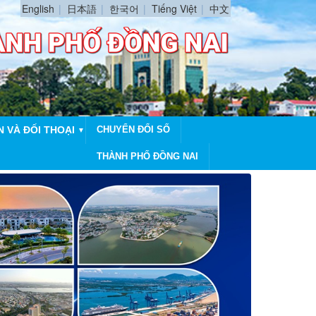
English
日本語
한국어
Tiếng Việt
中文
N VÀ ĐỐI THOẠI
CHUYỂN ĐỔI SỐ
▼
THÀNH PHỐ ĐỒNG NAI