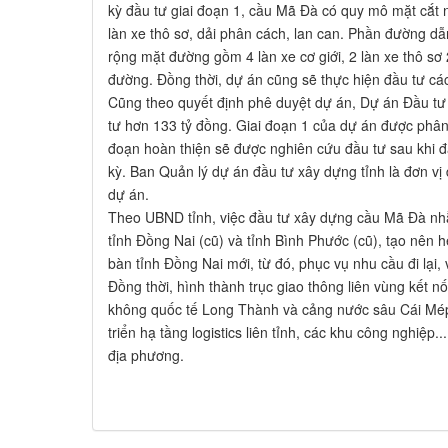
kỳ đầu tư giai đoạn 1, cầu Mã Đà có quy mô mặt cắt n
làn xe thô sơ, dải phân cách, lan can. Phần đường d
rộng mặt đường gồm 4 làn xe cơ giới, 2 làn xe thô sơ 
đường. Đồng thời, dự án cũng sẽ thực hiện đầu tư các
Cũng theo quyết định phê duyệt dự án, Dự án Đầu t
tư hơn 133 tỷ đồng. Giai đoạn 1 của dự án được phân
đoạn hoàn thiện sẽ được nghiên cứu đầu tư sau khi đ
kỳ. Ban Quản lý dự án đầu tư xây dựng tỉnh là đơn v
dự án.
Theo UBND tỉnh, việc đầu tư xây dựng cầu Mã Đà nhằm
tỉnh Đồng Nai (cũ) và tỉnh Bình Phước (cũ), tạo nên h
bàn tỉnh Đồng Nai mới, từ đó, phục vụ nhu cầu đi lại
Đồng thời, hình thành trục giao thông liên vùng kết 
không quốc tế Long Thành và cảng nước sâu Cái Mép 
triển hạ tầng logistics liên tỉnh, các khu công nghiệp...
địa phương.