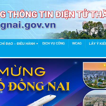
CHỈ ĐẠO – ĐIỀU HÀNH
DỊCH VỤ CÔNG
WCAG
LẤY Ý KIẾ
▼