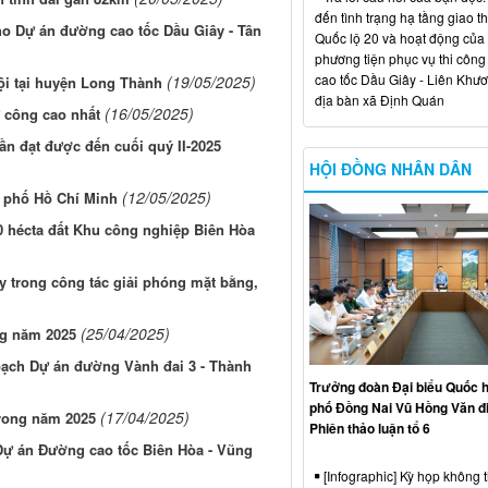
đến tình trạng hạ tầng giao t
ho Dự án đường cao tốc Dầu Giây - Tân
Quốc lộ 20 và hoạt động của
phương tiện phục vụ thi công
cao tốc Dầu Giây - Liên Khươ
(19/05/2025)
ội tại huyện Long Thành
địa bàn xã Định Quán
(16/05/2025)
 công cao nhất
cần đạt được đến cuối quý II-2025
HỘI ĐỒNG NHÂN DÂN
(12/05/2025)
h phố Hồ Chí Minh
0 hécta đất Khu công nghiệp Biên Hòa
y trong công tác giải phóng mặt bằng,
(25/04/2025)
ng năm 2025
oạch Dự án đường Vành đai 3 - Thành
Trưởng đoàn Đại biểu Quốc h
phố Đồng Nai Vũ Hồng Văn đ
(17/04/2025)
trong năm 2025
Phiên thảo luận tổ 6
 Dự án Đường cao tốc Biên Hòa - Vũng
[Infographic] Kỳ họp không 