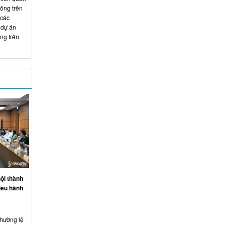
hông trên
 các
 dự án
ng trên
ội thành
iều hành
thường lệ