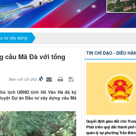
ầu tư xây dựng
TIN CHỈ ĐẠO - ĐIỀU HÀ
g cầu Mã Đà với tổng
Xem với cỡ chữ
Chủ tịch UBND tỉnh Hồ Văn Hà đã ký
duyệt Dự án Đầu tư xây dựng cầu Mã
Quyết định giao đất cho Trun
Phát triển quỹ đất thành phố
quản lý tại phường Trấn Biên