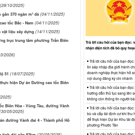
(28/10/2025)
(04/11/2025)
m gần 370 ngàn m³ đá
(04/11/2025)
 cao tốc Bắc - Nam
(14/11/2025)
n vật liệu xây dựng
ng trục trung tâm phường Trấn Biên
Trả lời câu hỏi của bạn đọc: 
nhận diện tích đã bỏ quy hoạ
03/2026)
Trả lời câu hỏi của bạn đọc
tin sáp nhập địa giới hành ch
doanh nghiệp thực hiện hồ sơ
(18/07/2025)
lộ 51
nội dung đăng ký chi nhánh
 thực hiện Dự án Đường cao tốc Biên
Trả lời câu hỏi của bạn đọc:
hướng dẫn thủ tục sang tên s
/2025)
không còn thông tin người b
tốc Biên Hòa - Vũng Tàu, đường Vành
Trả lời câu hỏi của bạn đọc:
(30/05/2025)
bù và cấp tái định cư khi thu 
để thực hiện Dự án Khu tái đị
ự án đường Vành đai 4 - Thành phố Hồ
phường Phước Tân
Trả lời câu hỏi của bạn đọc:
(20/05/2025)
n tỉnh dài gần 82km