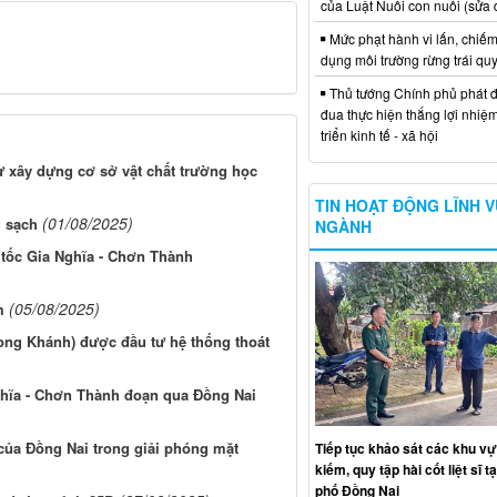
của Luật Nuôi con nuôi (sửa 
Mức phạt hành vi lấn, chiếm
dụng môi trường rừng trái qu
Thủ tướng Chính phủ phát đ
đua thực hiện thắng lợi nhiệ
triển kinh tế - xã hội
ư xây dựng cơ sở vật chất trường học
TIN HOẠT ĐỘNG LĨNH 
(01/08/2025)
g sạch
NGÀNH
 tốc Gia Nghĩa - Chơn Thành
(05/08/2025)
m
ng Khánh) được đầu tư hệ thống thoát
ghĩa - Chơn Thành đoạn qua Đồng Nai
ủa Đồng Nai trong giải phóng mặt
Tiếp tục khảo sát các khu vự
kiếm, quy tập hài cốt liệt sĩ t
phố Đồng Nai