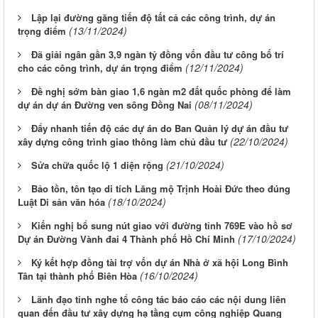
Lập lại đường găng tiến độ tất cả các công trình, dự án
(13/11/2024)
trọng điểm
Đã giải ngân gần 3,9 ngàn tỷ đồng vốn đầu tư công bố trí
(12/11/2024)
cho các công trình, dự án trọng điểm
Đề nghị sớm bàn giao 1,6 ngàn m2 đất quốc phòng để làm
(08/11/2024)
dự án dự án Đường ven sông Đồng Nai
Đẩy nhanh tiến độ các dự án do Ban Quản lý dự án đầu tư
(22/10/2024)
xây dựng công trình giao thông làm chủ đầu tư
(21/10/2024)
Sửa chữa quốc lộ 1 diện rộng
Bảo tồn, tôn tạo di tích Lăng mộ Trịnh Hoài Đức theo đúng
(18/10/2024)
Luật Di sản văn hóa
Kiến nghị bổ sung nút giao với đường tỉnh 769E vào hồ sơ
(17/10/2024)
Dự án Đường Vành đai 4 Thành phố Hồ Chí Minh
Ký kết hợp đồng tài trợ vốn dự án Nhà ở xã hội Long Bình
(16/10/2024)
Tân tại thành phố Biên Hòa
Lãnh đạo tỉnh nghe tổ công tác báo cáo các nội dung liên
quan đến đầu tư xây dựng hạ tầng cụm công nghiệp Quang