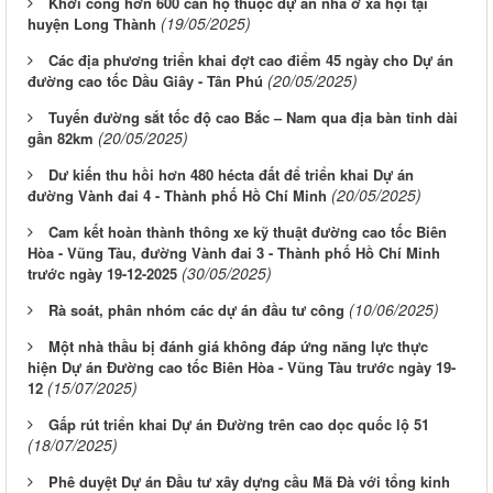
Khởi công hơn 600 căn hộ thuộc dự án nhà ở xã hội tại
(19/05/2025)
huyện Long Thành
Các địa phương triển khai đợt cao điểm 45 ngày cho Dự án
(20/05/2025)
đường cao tốc Dầu Giây - Tân Phú
Tuyến đường sắt tốc độ cao Bắc – Nam qua địa bàn tỉnh dài
(20/05/2025)
gần 82km
Dư kiến thu hồi hơn 480 hécta đất để triển khai Dự án
(20/05/2025)
đường Vành đai 4 - Thành phố Hồ Chí Minh
Cam kết hoàn thành thông xe kỹ thuật đường cao tốc Biên
Hòa - Vũng Tàu, đường Vành đai 3 - Thành phố Hồ Chí Minh
(30/05/2025)
trước ngày 19-12-2025
(10/06/2025)
Rà soát, phân nhóm các dự án đầu tư công
Một nhà thầu bị đánh giá không đáp ứng năng lực thực
hiện Dự án Đường cao tốc Biên Hòa - Vũng Tàu trước ngày 19-
(15/07/2025)
12
Gấp rút triển khai Dự án Đường trên cao dọc quốc lộ 51
(18/07/2025)
Phê duyệt Dự án Đầu tư xây dựng cầu Mã Đà với tổng kinh