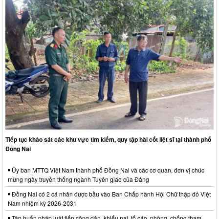
Tiếp tục khảo sát các khu vực tìm kiếm, quy tập hài cốt liệt sĩ tại thành phố
Đồng Nai
Ủy ban MTTQ Việt Nam thành phố Đồng Nai và các cơ quan, đơn vị chúc
mừng ngày truyền thống ngành Tuyên giáo của Đảng
Đồng Nai có 2 cá nhân được bầu vào Ban Chấp hành Hội Chữ thập đỏ Việt
Nam nhiệm kỳ 2026-2031
Tập huấn pháp luật tiếp công dân, khiếu nại, tố cáo, phòng, chống tham