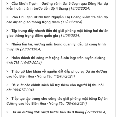
Cầu Nhơn Trạch – Đường vành đai 3 đoạn qua Đồng Nai dự
(18/08/2024)
kiến hoàn thành trước tiến độ 4 tháng
Phó Chủ tịch UBND tỉnh Nguyễn Thị Hoàng kiểm tra tiến độ
(17/08/2024)
các dự án giao thông trọng điểm
Tập trung đấy nhanh tiến độ giải phóng mặt bằng hai dự án
(14/08/2024)
giao thông trọng điểm quốc gia
Nhiều tồn tại, vướng mắc trong quản lý, đầu tư công trình
(23/07/2024)
thủy lợi
Hoàn thành thi công mở rộng 3 cầu hẹp trên tuyến đường
(14/07/2024)
tỉnh 765
Tháo gỡ khó khăn về nguồn đất đắp phục vụ Dự án đường
(12/07/2024)
cao tốc Biên Hòa - Vũng Tàu
Đề xuất các chính sách hỗ trợ thêm cho người bị thu hồi
(09/07/2024)
đất
Tiếp tục tập trung cho công tác giải phóng mặt bằng Dự án
(30/06/2024)
đường cao tốc Biên Hòa - Vũng Tàu
(27/06/2024)
Dự án đường 25C vượt trước tiến độ 3 tháng