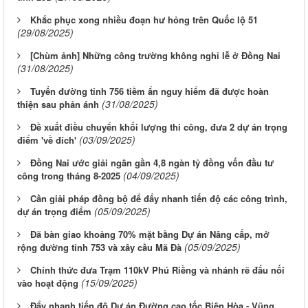
Khắc phục xong nhiều đoạn hư hỏng trên Quốc lộ 51
(29/08/2025)
[Chùm ảnh] Những công trường không nghỉ lễ ở Đồng Nai
(31/08/2025)
Tuyến đường tỉnh 756 tiềm ẩn nguy hiểm đã được hoàn
(31/08/2025)
thiện sau phản ánh
Đề xuất điều chuyển khối lượng thi công, đưa 2 dự án trọng
(03/09/2025)
điểm 'về đích'
Đồng Nai ước giải ngân gần 4,8 ngàn tỷ đồng vốn đầu tư
(04/09/2025)
công trong tháng 8-2025
Cần giải pháp đồng bộ để đẩy nhanh tiến độ các công trình,
(05/09/2025)
dự án trọng điểm
Đã bàn giao khoảng 70% mặt bằng Dự án Nâng cấp, mở
(05/09/2025)
rộng đường tỉnh 753 và xây cầu Mã Đà
Chính thức đưa Trạm 110kV Phú Riềng và nhánh rẽ đấu nối
(15/09/2025)
vào hoạt động
Đẩy nhanh tiến độ Dự án Đường cao tốc Biên Hòa - Vũng