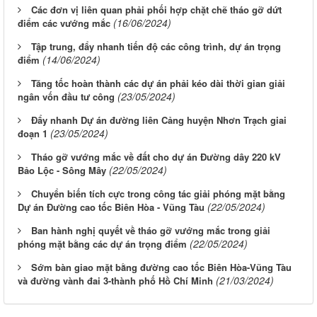
Các đơn vị liên quan phải phối hợp chặt chẽ tháo gỡ dứt
(16/06/2024)
điểm các vướng mắc
Tập trung, đẩy nhanh tiến độ các công trình, dự án trọng
(14/06/2024)
điểm
Tăng tốc hoàn thành các dự án phải kéo dài thời gian giải
(23/05/2024)
ngân vốn đầu tư công
Đẩy nhanh Dự án đường liên Cảng huyện Nhơn Trạch giai
(23/05/2024)
đoạn 1
Tháo gỡ vướng mắc về đất cho dự án Đường dây 220 kV
(22/05/2024)
Bảo Lộc - Sông Mây
Chuyển biến tích cực trong công tác giải phóng mặt bằng
(22/05/2024)
Dự án Đường cao tốc Biên Hòa - Vũng Tàu
Ban hành nghị quyết về tháo gỡ vướng mắc trong giải
(22/05/2024)
phóng mặt bằng các dự án trọng điểm
Sớm bàn giao mặt bằng đường cao tốc Biên Hòa-Vũng Tàu
Từ ngày 03/8/2026 đến ngày 09/8/2026
(21/03/2024)
và đường vành đai 3-thành phố Hồ Chí Minh
Từ ngày 27/7/2026 đến ngày 02/8/2026