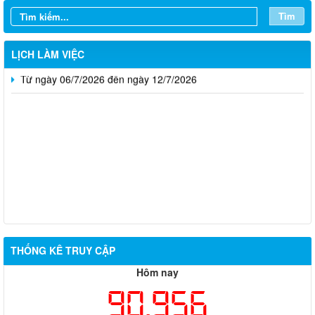
Từ ngày 20/7/2026 đến ngày 26/7/2026
Tìm
Từ ngày 13/7/2026 đến ngày 18/7/2026
LỊCH LÀM VIỆC
Từ ngày 06/7/2026 đến ngày 12/7/2026
Thông báo về việc tuyển dụng viên chức năm 2026
THỐNG KÊ TRUY CẬP
Thông báo tuyển chọn tổ chức và cá nhân chủ trì thực hiện
Hôm nay
nhiệm vụ khoa học và công nghệ cấp thành phố sử dụng ngân
sách nhà nước đặt hàng thực hiện năm 2026 (đợt 1) lần 3
90,956