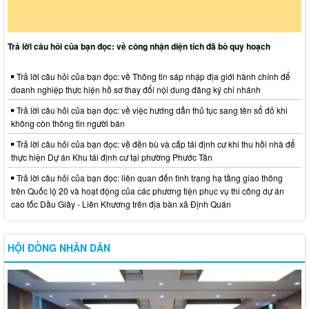
Trả lời câu hỏi của bạn đọc: về công nhận diện tích đã bỏ quy hoạch
Trả lời câu hỏi của bạn đọc: về Thông tin sáp nhập địa giới hành chính để
doanh nghiệp thực hiện hồ sơ thay đổi nội dung đăng ký chi nhánh
Trả lời câu hỏi của bạn đọc: về việc hướng dẫn thủ tục sang tên sổ đỏ khi
không còn thông tin người bán
Trả lời câu hỏi của bạn đọc: về đền bù và cấp tái định cư khi thu hồi nhà để
thực hiện Dự án Khu tái định cư tại phường Phước Tân
Trả lời câu hỏi của bạn đọc: liên quan đến tình trạng hạ tầng giao thông
trên Quốc lộ 20 và hoạt động của các phương tiện phục vụ thi công dự án
cao tốc Dầu Giây - Liên Khương trên địa bàn xã Định Quán
HỘI ĐỒNG NHÂN DÂN