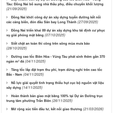
Tàu: Đồng Nai bổ sung nhà thầu phụ, điều chuyển khối lượng
(21/09/2025)
Đồng Nai khởi công dự án xây dựng tuyến đường kết nối
(27/09/2025)
các cảng biển, đón đầu Sân bay Long Thành
Đồng Nai triển khai 89 dự án xây dựng khu tái định cư phục
(07/10/2025)
vụ giải phóng mặt bằng
Siết chặt an toàn thi công trên sông mùa mưa bão
(28/10/2025)
Đường cao tốc Biên Hòa - Vũng Tàu phát sinh thêm gần 370
(04/11/2025)
ngàn m³ đá
Tăng tốc lắp đặt trạm thu phí, trạm dừng nghỉ trên cao tốc
(04/11/2025)
Bắc - Nam
Nỗ lực giải quyết tình trạng thiếu hụt cục bộ nguồn vật liệu
(14/11/2025)
xây dựng
Hoàn thành bàn giao mặt bằng 100% tại Dự án Đường trục
(26/11/2025)
trung tâm phường Trấn Biên
(21/03/2026)
Mở rộng xúc tiến đầu tư, kết nối giao thương