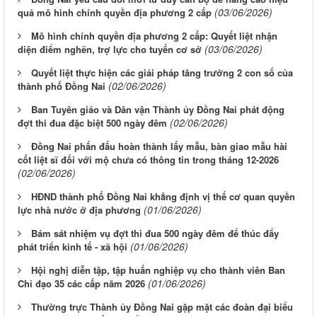
(03/06/2026)
quả mô hình chính quyền địa phương 2 cấp
Mô hình chính quyền địa phương 2 cấp: Quyết liệt nhận
(03/06/2026)
diện điểm nghẽn, trợ lực cho tuyến cơ sở
Quyết liệt thực hiện các giải pháp tăng trưởng 2 con số của
(02/06/2026)
thành phố Đồng Nai
Ban Tuyên giáo và Dân vận Thành ủy Đồng Nai phát động
(02/06/2026)
đợt thi đua đặc biệt 500 ngày đêm
Đồng Nai phấn đấu hoàn thành lấy mẫu, bàn giao mẫu hài
cốt liệt sĩ đối với mộ chưa có thông tin trong tháng 12-2026
(02/06/2026)
HĐND thành phố Đồng Nai khẳng định vị thế cơ quan quyền
(01/06/2026)
lực nhà nước ở địa phương
Bám sát nhiệm vụ đợt thi đua 500 ngày đêm để thúc đẩy
(01/06/2026)
phát triển kinh tế - xã hội
Hội nghị diễn tập, tập huấn nghiệp vụ cho thành viên Ban
(01/06/2026)
Chỉ đạo 35 các cấp năm 2026
Thường trực Thành ủy Đồng Nai gặp mặt các đoàn đại biểu