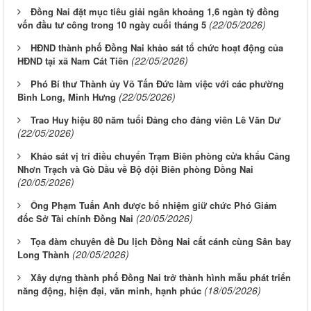
Đồng Nai đặt mục tiêu giải ngân khoảng 1,6 ngàn tỷ đồng
(22/05/2026)
vốn đầu tư công trong 10 ngày cuối tháng 5
HĐND thành phố Đồng Nai khảo sát tổ chức hoạt động của
(22/05/2026)
HĐND tại xã Nam Cát Tiên
Phó Bí thư Thành ủy Võ Tấn Đức làm việc với các phường
(22/05/2026)
Bình Long, Minh Hưng
Trao Huy hiệu 80 năm tuổi Đảng cho đảng viên Lê Văn Dư
(22/05/2026)
Khảo sát vị trí điều chuyển Trạm Biên phòng cửa khẩu Cảng
Nhơn Trạch và Gò Dầu về Bộ đội Biên phòng Đồng Nai
(20/05/2026)
Ông Phạm Tuấn Anh được bổ nhiệm giữ chức Phó Giám
(20/05/2026)
đốc Sở Tài chính Đồng Nai
Tọa đàm chuyên đề Du lịch Đồng Nai cất cánh cùng Sân bay
(20/05/2026)
Long Thành
Xây dựng thành phố Đồng Nai trở thành hình mẫu phát triển
Từ ngày 03/8/2026 đến ngày 09/8/2026
(18/05/2026)
năng động, hiện đại, văn minh, hạnh phúc