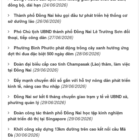
(24/06/2026)
đồng bộ, dài hạn
Thành phố Đồng Nai kêu gọi đầu tư phát triển hệ thống cơ
(26/06/2026)
sở dưỡng lão
Phó Chủ tịch UBND thành phố Đồng Nai Lê Trường Sơn đối
(27/06/2026)
thoại, tiếp công dân
Phường Bình Phước phát động trồng cây xanh hưởng ứng
(28/06/2026)
đợt thi đua đặc biệt 500 ngày đêm
Đoàn đại biểu cấp cao tỉnh Champasak (Lào) thăm, làm việc
(29/06/2026)
tại Đồng Nai
Đẩy mạnh chuyển đổi số gắn với hỗ trợ nông dân phát triển
(29/06/2026)
kinh tế, nâng cao thu nhập
Đồng Nai sơ kết 6 tháng chuyển giao trạm y tế về UBND xã,
(29/06/2026)
phường quản lý
Đoàn công tác thành phố Đồng Nai học tập kinh nghiệm
(29/06/2026)
phát triển đô thị tại Singapore
Khởi công xây dựng 13km đường trên cao kết nối cầu Mã
(30/06/2026)
Đà