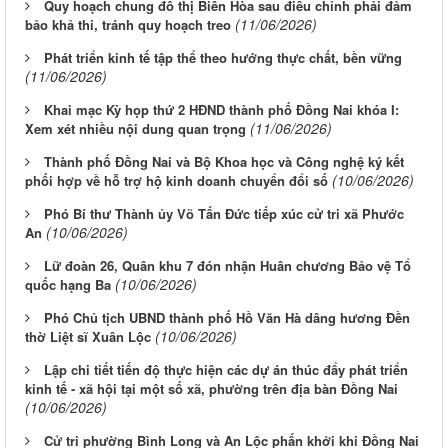
Quy hoạch chung đô thị Biên Hòa sau điều chỉnh phải đảm
(11/06/2026)
bảo khả thi, tránh quy hoạch treo
Phát triển kinh tế tập thể theo hướng thực chất, bền vững
(11/06/2026)
Khai mạc Kỳ họp thứ 2 HĐND thành phố Đồng Nai khóa I:
(11/06/2026)
Xem xét nhiều nội dung quan trọng
Thành phố Đồng Nai và Bộ Khoa học và Công nghệ ký kết
(10/06/2026)
phối hợp về hỗ trợ hộ kinh doanh chuyển đổi số
Phó Bí thư Thành ủy Võ Tấn Đức tiếp xúc cử tri xã Phước
(10/06/2026)
An
Lữ đoàn 26, Quân khu 7 đón nhận Huân chương Bảo vệ Tổ
(10/06/2026)
quốc hạng Ba
Phó Chủ tịch UBND thành phố Hồ Văn Hà dâng hương Đền
(10/06/2026)
thờ Liệt sĩ Xuân Lộc
Lập chi tiết tiến độ thực hiện các dự án thúc đẩy phát triển
kinh tế - xã hội tại một số xã, phường trên địa bàn Đồng Nai
(10/06/2026)
Cử tri phường Bình Long và An Lộc phấn khởi khi Đồng Nai