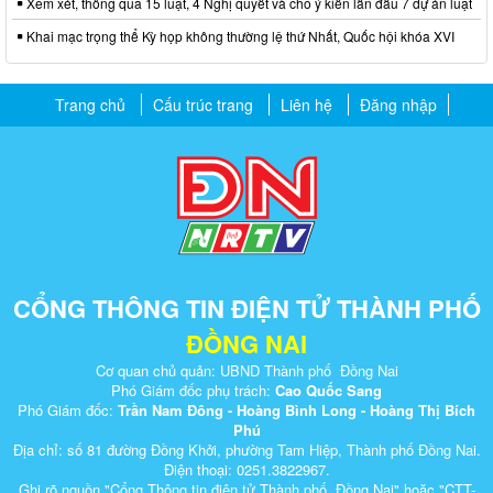
Xem xét, thông qua 15 luật, 4 Nghị quyết và cho ý kiến lần đầu 7 dự án luật
Khai mạc trọng thể Kỳ họp không thường lệ thứ Nhất, Quốc hội khóa XVI
Trang chủ
Cấu trúc trang
Liên hệ
Đăng nhập
CỔNG THÔNG TIN ĐIỆN TỬ THÀNH PHỐ
ĐỒNG NAI
Cơ quan chủ quản: UBND Thành phố Đồng Nai
Phó Giám đốc phụ trách:
Cao Quốc Sang
Phó Giám đốc:
Trần Nam Đông - Hoàng Bình Long - Hoàng Thị Bích
Phú
Địa chỉ: số 81 đường Đồng Khởi, phường Tam Hiệp, Thành phố Đồng Nai.
Điện thoại: 0251.3822967.
Ghi rõ nguồn "Cổng Thông tin điện tử Thành phố Đồng Nai" hoặc "CTT-