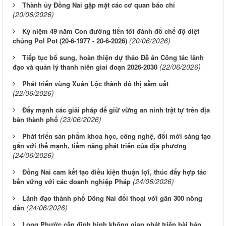
Thành ủy Đồng Nai gặp mặt các cơ quan báo chí
(20/06/2026)
Kỷ niệm 49 năm Con đường tiến tới đánh đổ chế độ diệt
(20/06/2026)
chủng Pol Pot (20-6-1977 - 20-6-2026)
Tiếp tục bổ sung, hoàn thiện dự thảo Đề án Công tác lãnh
(22/06/2026)
đạo và quản lý thanh niên giai đoạn 2026-2030
Phát triển vùng Xuân Lộc thành đô thị sầm uất
(22/06/2026)
Đẩy mạnh các giải pháp để giữ vững an ninh trật tự trên địa
(23/06/2026)
bàn thành phố
Phát triển sản phẩm khoa học, công nghệ, đổi mới sáng tạo
gắn với thế mạnh, tiềm năng phát triển của địa phương
(24/06/2026)
Đồng Nai cam kết tạo điều kiện thuận lợi, thúc đẩy hợp tác
(24/06/2026)
bền vững với các doanh nghiệp Pháp
Lãnh đạo thành phố Đồng Nai đối thoại với gần 300 nông
(24/06/2026)
dân
Long Phước cần định hình không gian phát triển bài bản,