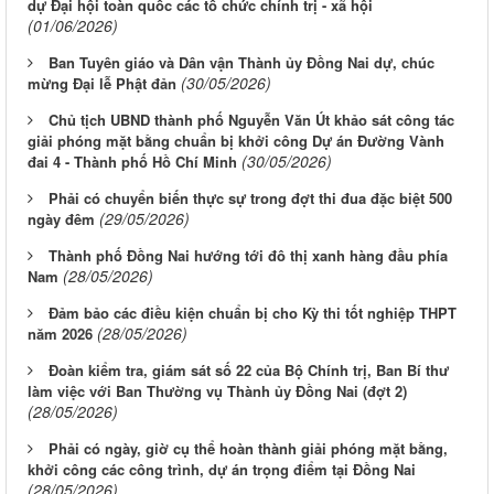
dự Đại hội toàn quốc các tổ chức chính trị - xã hội
(01/06/2026)
Ban Tuyên giáo và Dân vận Thành ủy Đồng Nai dự, chúc
(30/05/2026)
mừng Đại lễ Phật đản
Chủ tịch UBND thành phố Nguyễn Văn Út khảo sát công tác
giải phóng mặt bằng chuẩn bị khởi công Dự án Đường Vành
(30/05/2026)
đai 4 - Thành phố Hồ Chí Minh
Phải có chuyển biến thực sự trong đợt thi đua đặc biệt 500
(29/05/2026)
ngày đêm
Thành phố Đồng Nai hướng tới đô thị xanh hàng đầu phía
(28/05/2026)
Nam
Đảm bảo các điều kiện chuẩn bị cho Kỳ thi tốt nghiệp THPT
(28/05/2026)
năm 2026
Đoàn kiểm tra, giám sát số 22 của Bộ Chính trị, Ban Bí thư
làm việc với Ban Thường vụ Thành ủy Đồng Nai (đợt 2)
(28/05/2026)
Phải có ngày, giờ cụ thể hoàn thành giải phóng mặt bằng,
khởi công các công trình, dự án trọng điểm tại Đồng Nai
(28/05/2026)