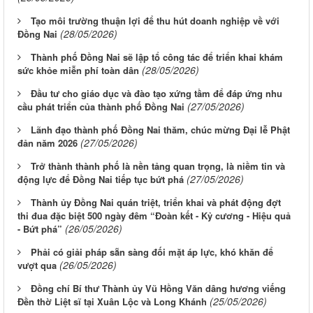
Tạo môi trường thuận lợi để thu hút doanh nghiệp về với
(28/05/2026)
Đồng Nai
Thành phố Đồng Nai sẽ lập tổ công tác để triển khai khám
(28/05/2026)
sức khỏe miễn phí toàn dân
Đầu tư cho giáo dục và đào tạo xứng tầm để đáp ứng nhu
(27/05/2026)
cầu phát triển của thành phố Đồng Nai
Lãnh đạo thành phố Đồng Nai thăm, chúc mừng Đại lễ Phật
(27/05/2026)
đản năm 2026
Trở thành thành phố là nền tảng quan trọng, là niềm tin và
(27/05/2026)
động lực để Đồng Nai tiếp tục bứt phá
Thành ủy Đồng Nai quán triệt, triển khai và phát động đợt
thi đua đặc biệt 500 ngày đêm “Đoàn kết - Kỷ cương - Hiệu quả
(26/05/2026)
- Bứt phá”
Phải có giải pháp sẵn sàng đối mặt áp lực, khó khăn để
(26/05/2026)
vượt qua
Đồng chí Bí thư Thành ủy Vũ Hồng Văn dâng hương viếng
(25/05/2026)
Đền thờ Liệt sĩ tại Xuân Lộc và Long Khánh