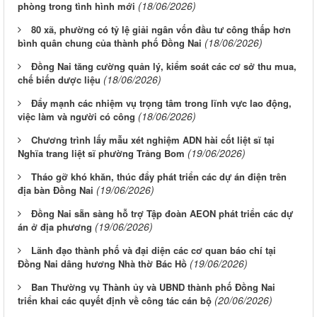
(18/06/2026)
phòng trong tình hình mới
80 xã, phường có tỷ lệ giải ngân vốn đầu tư công thấp hơn
(18/06/2026)
bình quân chung của thành phố Đồng Nai
Đồng Nai tăng cường quản lý, kiểm soát các cơ sở thu mua,
(18/06/2026)
chế biến dược liệu
Đẩy mạnh các nhiệm vụ trọng tâm trong lĩnh vực lao động,
(18/06/2026)
việc làm và người có công
Chương trình lấy mẫu xét nghiệm ADN hài cốt liệt sĩ tại
(19/06/2026)
Nghĩa trang liệt sĩ phường Trảng Bom
Tháo gỡ khó khăn, thúc đẩy phát triển các dự án điện trên
(19/06/2026)
địa bàn Đồng Nai
Đồng Nai sẵn sàng hỗ trợ Tập đoàn AEON phát triển các dự
(19/06/2026)
án ở địa phương
Lãnh đạo thành phố và đại diện các cơ quan báo chí tại
(19/06/2026)
Đồng Nai dâng hương Nhà thờ Bác Hồ
Ban Thường vụ Thành ủy và UBND thành phố Đồng Nai
(20/06/2026)
triển khai các quyết định về công tác cán bộ