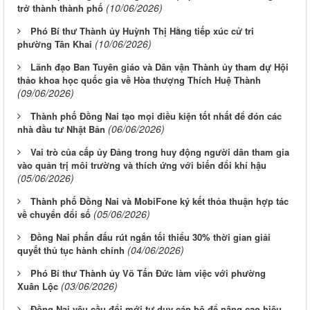
(10/06/2026)
trở thành thành phố
Phó Bí thư Thành ủy Huỳnh Thị Hằng tiếp xúc cử tri
(10/06/2026)
phường Tân Khai
Lãnh đạo Ban Tuyên giáo và Dân vận Thành ủy tham dự Hội
thảo khoa học quốc gia về Hòa thượng Thích Huệ Thành
(09/06/2026)
Thành phố Đồng Nai tạo mọi điều kiện tốt nhất để đón các
(06/06/2026)
nhà đầu tư Nhật Bản
Vai trò của cấp ủy Đảng trong huy động người dân tham gia
vào quản trị môi trường và thích ứng với biến đổi khí hậu
(05/06/2026)
Thành phố Đồng Nai và MobiFone ký kết thỏa thuận hợp tác
(05/06/2026)
về chuyển đổi số
Đồng Nai phấn đấu rút ngắn tối thiểu 30% thời gian giải
(04/06/2026)
quyết thủ tục hành chính
Phó Bí thư Thành ủy Võ Tấn Đức làm việc với phường
(03/06/2026)
Xuân Lộc
Đồng Nai yêu cầu đổi mới tư duy cán bộ để nâng cao hiệu