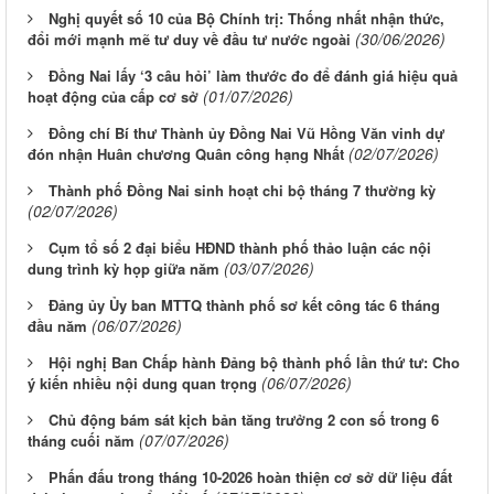
Nghị quyết số 10 của Bộ Chính trị: Thống nhất nhận thức,
(30/06/2026)
đổi mới mạnh mẽ tư duy về đầu tư nước ngoài
Đồng Nai lấy ‘3 câu hỏi’ làm thước đo để đánh giá hiệu quả
(01/07/2026)
hoạt động của cấp cơ sở
Đồng chí Bí thư Thành ủy Đồng Nai Vũ Hồng Văn vinh dự
(02/07/2026)
đón nhận Huân chương Quân công hạng Nhất
Thành phố Đồng Nai sinh hoạt chi bộ tháng 7 thường kỳ
(02/07/2026)
Cụm tổ số 2 đại biểu HĐND thành phố thảo luận các nội
(03/07/2026)
dung trình kỳ họp giữa năm
Đảng ủy Ủy ban MTTQ thành phố sơ kết công tác 6 tháng
(06/07/2026)
đầu năm
Hội nghị Ban Chấp hành Đảng bộ thành phố lần thứ tư: Cho
(06/07/2026)
ý kiến nhiều nội dung quan trọng
Chủ động bám sát kịch bản tăng trưởng 2 con số trong 6
(07/07/2026)
tháng cuối năm
Phấn đấu trong tháng 10-2026 hoàn thiện cơ sở dữ liệu đất