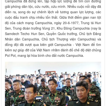
Campuchia đã đứng lên, tập hợp lực lượng để tìm con đường
giải phóng dân tộc, cứu nước, cứu mình. Nhiều cuộc nổi dậy đã
diễn ra, song do sự chênh lệch về tương quan lực lượng, các
cuộc đấu tranh chịu nhiều tổn thất. Giữa thời điểm gian nan tột
độ của cách mạng Campuchia, ngày 20-6-1977, Trung tá Hun
Sen, Trung đoàn trưởng Vùng 21, Khu Đông Campuchia (nay là
Samdech Techo Hun Sen, Quyền Quốc trưởng, Chủ tịch Đảng
Nhân dân Campuchia, Chủ tịch Thượng viện Campuchia) và
đồng đội đã vượt qua biên giới Campuchia - Việt Nam để tìm
kiếm sự giúp đỡ của Việt Nam nhằm đánh đổ chế độ diệt chủng
Pol Pot, mang lại hòa bình cho đất nước Campuchia.