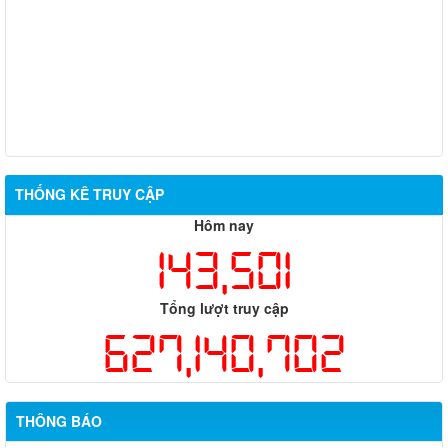
Từ ngày 20/7/2026 đến ngày 26/7/2026
Từ ngày 13/7/2026 đến ngày 18/7/2026
Từ ngày 06/7/2026 đến ngày 12/7/2026
THỐNG KÊ TRUY CẬP
Hôm nay
143,501
Tổng lượt truy cập
627,140,702
THÔNG BÁO
Thông báo về việc tuyển dụng viên chức năm 2026