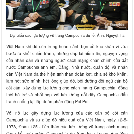
Đại biểu các lực lượng vũ trang Campuchia dự lễ. Ảnh: Nguyệt Hà
Việt Nam khi đó còn trong hoàn cảnh bộn bề khó khăn vì vừa
bước ra khỏi chiến tranh, nhưng đáp lại niềm tin, nguyện vọng
của nhân dân và những người cách mạng chân chính của đất
nước Campuchia anh em, Đảng, Nhà nước, quân đội và nhân
dân Việt Nam đã thể hiện tinh thần đoàn kết, chia sẻ khó khăn,
làm hết sức mình, hết lòng giúp đỡ, bồi dưỡng đội ngũ cán bộ
cốt cán, xây dựng lực lượng cho cách mạng Campuchia; đồng
thời hỗ trợ và phối hợp với lực lượng nổi dậy Campuchia đấu
tranh chống lại tập đoàn phản động Pol Pot.
Với nỗ lực gây dựng lực lượng của các cán bộ cốt cán
Campuchia và sự giúp đỡ hiệu quả của Việt Nam, ngày 12-5-
1978, Đoàn 125 - tiền thân của lực lượng vũ trang cách mạng
đoàn kết cứu nước Campuchia do Samdech Techo Hun Sen