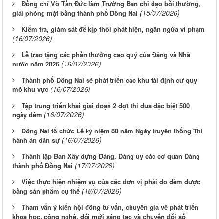
Đồng chí Võ Tấn Đức làm Trưởng Ban chỉ đạo bồi thường,
(15/07/2026)
giải phóng mặt bằng thành phố Đồng Nai
Kiểm tra, giám sát để kịp thời phát hiện, ngăn ngừa vi phạm
(16/07/2026)
Lễ trao tặng các phần thưởng cao quý của Đảng và Nhà
(16/07/2026)
nước năm 2026
Thành phố Đồng Nai sẽ phát triển các khu tái định cư quy
(16/07/2026)
mô khu vực
Tập trung triển khai giai đoạn 2 đợt thi đua đặc biệt 500
(16/07/2026)
ngày đêm
Đồng Nai tổ chức Lễ kỷ niệm 80 năm Ngày truyền thống Thi
(16/07/2026)
hành án dân sự
Thành lập Ban Xây dựng Đảng, Đảng ủy các cơ quan Đảng
(17/07/2026)
thành phố Đồng Nai
Việc thực hiện nhiệm vụ của các đơn vị phải đo đếm được
(18/07/2026)
bằng sản phẩm cụ thể
Tham vấn ý kiến hội đồng tư vấn, chuyên gia về phát triển
khoa học, công nghệ, đổi mới sáng tạo và chuyển đổi số