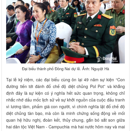
Đại biểu thành phố Đồng Nai dự lễ. Ảnh: Nguyệt Hà
Tại lễ kỷ niệm, các đại biểu cùng ôn lại 49 năm sự kiện “Con
đường tiến tới đánh đổ chế độ diệt chủng Pol Pot” và khẳng
định đây là sự kiện có ý nghĩa hết sức quan trọng, không chỉ
nhắc nhớ dấu mốc lịch sử về sự khởi nguồn của cuộc đấu tranh
vì lương tâm, phẩm giá con người, vì chính nghĩa lật đổ chế độ
diệt chủng tàn bạo, mà còn là minh chứng sống động về mối
quan hệ hữu nghị, đoàn kết, thủy chung, gắn bó sắt son giữa
hai dân tộc Việt Nam - Campuchia mà hai nước hôm nay và mai