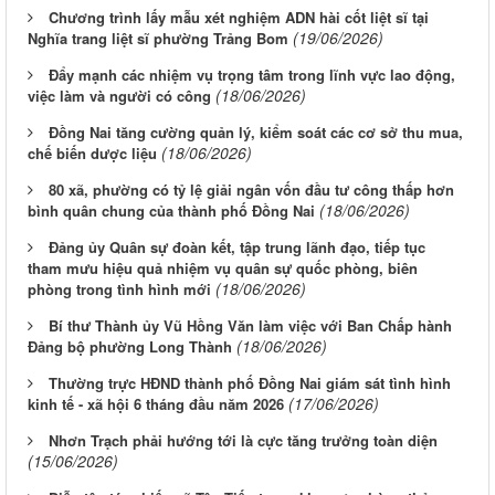
Chương trình lấy mẫu xét nghiệm ADN hài cốt liệt sĩ tại
(19/06/2026)
Nghĩa trang liệt sĩ phường Trảng Bom
Đẩy mạnh các nhiệm vụ trọng tâm trong lĩnh vực lao động,
(18/06/2026)
việc làm và người có công
Đồng Nai tăng cường quản lý, kiểm soát các cơ sở thu mua,
(18/06/2026)
chế biến dược liệu
80 xã, phường có tỷ lệ giải ngân vốn đầu tư công thấp hơn
(18/06/2026)
bình quân chung của thành phố Đồng Nai
Đảng ủy Quân sự đoàn kết, tập trung lãnh đạo, tiếp tục
tham mưu hiệu quả nhiệm vụ quân sự quốc phòng, biên
(18/06/2026)
phòng trong tình hình mới
Bí thư Thành ủy Vũ Hồng Văn làm việc với Ban Chấp hành
(18/06/2026)
Đảng bộ phường Long Thành
Thường trực HĐND thành phố Đồng Nai giám sát tình hình
(17/06/2026)
kinh tế - xã hội 6 tháng đầu năm 2026
Nhơn Trạch phải hướng tới là cực tăng trưởng toàn diện
(15/06/2026)