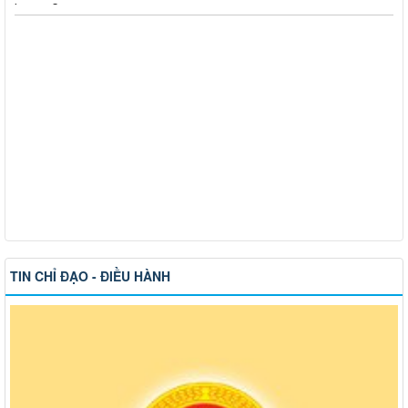
Thông báo tuyển chọn tổ chức và cá nhân chủ trì thực hiện
nhiệm vụ khoa học và công nghệ cấp thành phố sử dụng ngân
sách nhà nước đặt hàng thực hiện năm 2026 (đợt 1) lần 3
Kế hoạch Thông tin, tuyên truyền triển khai Kế hoạch Khám
sức khỏe định kỳ hoặc khám sàng lọc miễn phí ít nhất mỗi năm
một lần cho người dân trên địa bàn thành phố Đồng Nai
Hỗ trợ đăng tải thông tin hợp nhất, thay đổi địa chỉ trụ sở làm
việc
Công khai thông tin vi phạm pháp luật trong lĩnh vực đất đai, tại
phường Hố Nai
TIN CHỈ ĐẠO - ĐIỀU HÀNH