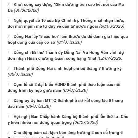
Khởi công xây dựng 13km đường trên cao kết nối cầu Mã
(30/06/2026)
Đà
Nghị quyết số 10 của Bộ Chính trị: Thống nhất nhận thức,
(30/06/2026)
đổi mới mạnh mẽ tư duy về đầu tư nước ngoài
Đồng Nai lấy ‘3 câu hỏi’ làm thước đo để đánh giá hiệu quả
(01/07/2026)
hoạt động của cấp cơ sở
Đồng chí Bí thư Thành ủy Đồng Nai Vũ Hồng Văn vinh dự
(02/07/2026)
đón nhận Huân chương Quân công hạng Nhất
Thành phố Đồng Nai sinh hoạt chi bộ tháng 7 thường kỳ
(02/07/2026)
Cụm tổ số 2 đại biểu HĐND thành phố thảo luận các nội
(03/07/2026)
dung trình kỳ họp giữa năm
Đảng ủy Ủy ban MTTQ thành phố sơ kết công tác 6 tháng
(06/07/2026)
đầu năm
Hội nghị Ban Chấp hành Đảng bộ thành phố lần thứ tư: Cho
(06/07/2026)
ý kiến nhiều nội dung quan trọng
Chủ động bám sát kịch bản tăng trưởng 2 con số trong 6
(07/07/2026)