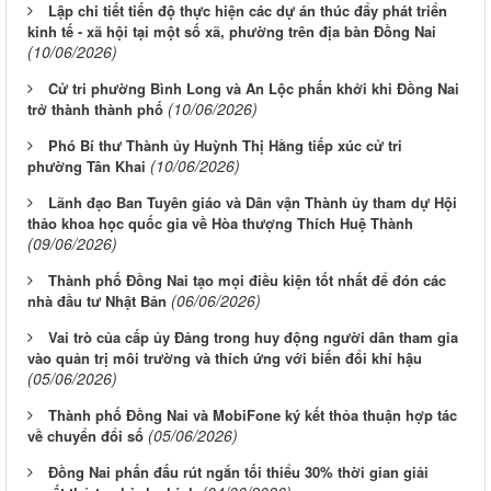
Lập chi tiết tiến độ thực hiện các dự án thúc đẩy phát triển
kinh tế - xã hội tại một số xã, phường trên địa bàn Đồng Nai
(10/06/2026)
Cử tri phường Bình Long và An Lộc phấn khởi khi Đồng Nai
(10/06/2026)
trở thành thành phố
Phó Bí thư Thành ủy Huỳnh Thị Hằng tiếp xúc cử tri
(10/06/2026)
phường Tân Khai
Lãnh đạo Ban Tuyên giáo và Dân vận Thành ủy tham dự Hội
thảo khoa học quốc gia về Hòa thượng Thích Huệ Thành
(09/06/2026)
Thành phố Đồng Nai tạo mọi điều kiện tốt nhất để đón các
(06/06/2026)
nhà đầu tư Nhật Bản
Vai trò của cấp ủy Đảng trong huy động người dân tham gia
vào quản trị môi trường và thích ứng với biến đổi khí hậu
(05/06/2026)
Thành phố Đồng Nai và MobiFone ký kết thỏa thuận hợp tác
(05/06/2026)
về chuyển đổi số
Đồng Nai phấn đấu rút ngắn tối thiểu 30% thời gian giải