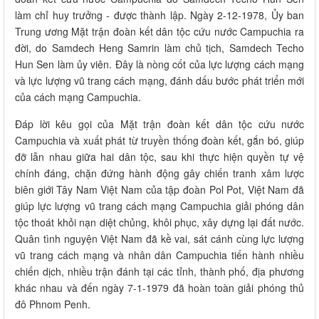
làm chỉ huy trưởng - được thành lập. Ngày 2-12-1978, Ủy ban
Trung ương Mặt trận đoàn kết dân tộc cứu nước Campuchia ra
đời, do Samdech Heng Samrin làm chủ tịch, Samdech Techo
Hun Sen làm ủy viên. Đây là nòng cốt của lực lượng cách mạng
và lực lượng vũ trang cách mạng, đánh dấu bước phát triển mới
của cách mạng Campuchia.
Đáp lời kêu gọi của Mặt trận đoàn kết dân tộc cứu nước
Campuchia và xuất phát từ truyền thống đoàn kết, gắn bó, giúp
đỡ lẫn nhau giữa hai dân tộc, sau khi thực hiện quyền tự vệ
chính đáng, chặn đứng hành động gây chiến tranh xâm lược
biên giới Tây Nam Việt Nam của tập đoàn Pol Pot, Việt Nam đã
giúp lực lượng vũ trang cách mạng Campuchia giải phóng dân
tộc thoát khỏi nạn diệt chủng, khôi phục, xây dựng lại đất nước.
Quân tình nguyện Việt Nam đã kề vai, sát cánh cùng lực lượng
vũ trang cách mạng và nhân dân Campuchia tiến hành nhiều
chiến dịch, nhiều trận đánh tại các tỉnh, thành phố, địa phương
khác nhau và đến ngày 7-1-1979 đã hoàn toàn giải phóng thủ
đô Phnom Penh.