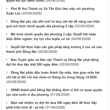
(04/06/2026)
quyết thủ tục hành chính
Phó Bí thư Thành ủy Võ Tấn Đức làm việc với phường
(03/06/2026)
Xuân Lộc
Đồng Nai yêu cầu đổi mới tư duy cán bộ để nâng cao hiệu
(03/06/2026)
quả mô hình chính quyền địa phương 2 cấp
Mô hình chính quyền địa phương 2 cấp: Quyết liệt nhận
(03/06/2026)
diện điểm nghẽn, trợ lực cho tuyến cơ sở
Quyết liệt thực hiện các giải pháp tăng trưởng 2 con số của
(02/06/2026)
thành phố Đồng Nai
Ban Tuyên giáo và Dân vận Thành ủy Đồng Nai phát động
(02/06/2026)
đợt thi đua đặc biệt 500 ngày đêm
Đồng Nai phấn đấu hoàn thành lấy mẫu, bàn giao mẫu hài
cốt liệt sĩ đối với mộ chưa có thông tin trong tháng 12-2026
(02/06/2026)
HĐND thành phố Đồng Nai khẳng định vị thế cơ quan quyền
(01/06/2026)
lực nhà nước ở địa phương
Bám sát nhiệm vụ đợt thi đua 500 ngày đêm để thúc đẩy
(01/06/2026)
phát triển kinh tế - xã hội