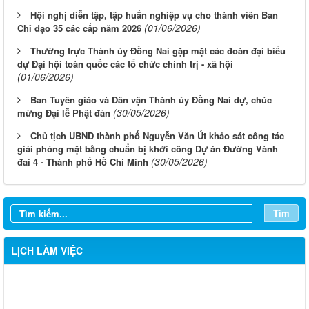
Hội nghị diễn tập, tập huấn nghiệp vụ cho thành viên Ban
(01/06/2026)
Chỉ đạo 35 các cấp năm 2026
Thường trực Thành ủy Đồng Nai gặp mặt các đoàn đại biểu
dự Đại hội toàn quốc các tổ chức chính trị - xã hội
(01/06/2026)
Ban Tuyên giáo và Dân vận Thành ủy Đồng Nai dự, chúc
(30/05/2026)
mừng Đại lễ Phật đản
Chủ tịch UBND thành phố Nguyễn Văn Út khảo sát công tác
giải phóng mặt bằng chuẩn bị khởi công Dự án Đường Vành
(30/05/2026)
đai 4 - Thành phố Hồ Chí Minh
Tìm
LỊCH LÀM VIỆC
Từ ngày 03/8/2026 đến ngày 09/8/2026
Từ ngày 27/7/2026 đến ngày 02/8/2026