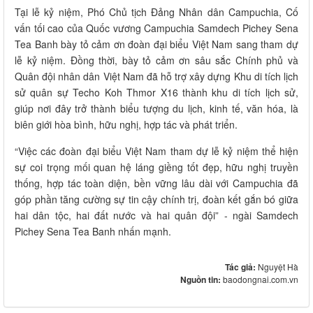
Tại lễ kỷ niệm, Phó Chủ tịch Đảng Nhân dân Campuchia, Cố
vấn tối cao của Quốc vương Campuchia Samdech Pichey Sena
Tea Banh bày tỏ cảm ơn đoàn đại biểu Việt Nam sang tham dự
lễ kỷ niệm. Đồng thời, bày tỏ cảm ơn sâu sắc Chính phủ và
Quân đội nhân dân Việt Nam đã hỗ trợ xây dựng Khu di tích lịch
sử quân sự Techo Koh Thmor X16 thành khu di tích lịch sử,
giúp nơi đây trở thành biểu tượng du lịch, kinh tế, văn hóa, là
biên giới hòa bình, hữu nghị, hợp tác và phát triển.
“Việc các đoàn đại biểu Việt Nam tham dự lễ kỷ niệm thể hiện
sự coi trọng mối quan hệ láng giềng tốt đẹp, hữu nghị truyền
thống, hợp tác toàn diện, bền vững lâu dài với Campuchia đã
góp phần tăng cường sự tin cậy chính trị, đoàn kết gắn bó giữa
hai dân tộc, hai đất nước và hai quân đội” - ngài Samdech
Pichey Sena Tea Banh nhấn mạnh.
Tác giả:
Nguyệt Hà
Nguồn tin:
baodongnai.com.vn