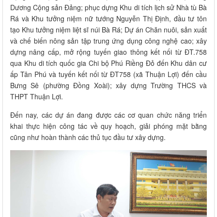
Dương Cộng sản Đảng; phục dựng Khu di tích lịch sử Nhà tù Bà
Rá và Khu tưởng niệm nữ tướng Nguyễn Thị Định, đầu tư tôn
tạo Khu tưởng niệm liệt sĩ núi Bà Rá; Dự án Chăn nuôi, sản xuất
và chế biến nông sản tập trung ứng dụng công nghệ cao; xây
dựng nâng cấp, mở rộng tuyến giao thông kết nối từ ĐT.758
qua Khu di tích quốc gia Chi bộ Phú Riềng Đỏ đến Khu dân cư
ấp Tân Phú và tuyến kết nối từ ĐT758 (xã Thuận Lợi) đến cầu
Bưng Sê (phường Đồng Xoài); xây dựng Trường THCS và
THPT Thuận Lợi.
Đến nay, các dự án đang được các cơ quan chức năng triển
khai thực hiện công tác về quy hoạch, giải phóng mặt bằng
cũng như hoàn thành các thủ tục đầu tư xây dựng.