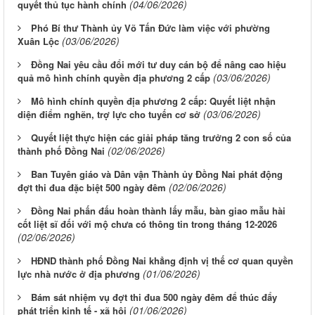
(04/06/2026)
quyết thủ tục hành chính
Phó Bí thư Thành ủy Võ Tấn Đức làm việc với phường
(03/06/2026)
Xuân Lộc
Đồng Nai yêu cầu đổi mới tư duy cán bộ để nâng cao hiệu
(03/06/2026)
quả mô hình chính quyền địa phương 2 cấp
Mô hình chính quyền địa phương 2 cấp: Quyết liệt nhận
(03/06/2026)
diện điểm nghẽn, trợ lực cho tuyến cơ sở
Quyết liệt thực hiện các giải pháp tăng trưởng 2 con số của
(02/06/2026)
thành phố Đồng Nai
Ban Tuyên giáo và Dân vận Thành ủy Đồng Nai phát động
(02/06/2026)
đợt thi đua đặc biệt 500 ngày đêm
Đồng Nai phấn đấu hoàn thành lấy mẫu, bàn giao mẫu hài
cốt liệt sĩ đối với mộ chưa có thông tin trong tháng 12-2026
(02/06/2026)
HĐND thành phố Đồng Nai khẳng định vị thế cơ quan quyền
(01/06/2026)
lực nhà nước ở địa phương
Bám sát nhiệm vụ đợt thi đua 500 ngày đêm để thúc đẩy
(01/06/2026)
phát triển kinh tế - xã hội