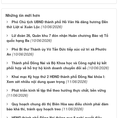
Những tin mới hơn
Phó Chủ tịch UBND thành phố Hồ Văn Hà dâng hương Đền
(10/06/2026)
thờ Liệt sĩ Xuân Lộc
Lữ đoàn 26, Quân khu 7 đón nhận Huân chương Bảo vệ Tổ
(10/06/2026)
quốc hạng Ba
Phó Bí thư Thành ủy Võ Tấn Đức tiếp xúc cử tri xã Phước
(10/06/2026)
An
Thành phố Đồng Nai và Bộ Khoa học và Công nghệ ký kết
(10/06/2026)
phối hợp về hỗ trợ hộ kinh doanh chuyển đổi số
Khai mạc Kỳ họp thứ 2 HĐND thành phố Đồng Nai khóa I:
(11/06/2026)
Xem xét nhiều nội dung quan trọng
Phát triển kinh tế tập thể theo hướng thực chất, bền vững
(11/06/2026)
Quy hoạch chung đô thị Biên Hòa sau điều chỉnh phải đảm
(11/06/2026)
bảo khả thi, tránh quy hoạch treo
HĐND thành phố Đồng Nai thông qua 8 nghị quyết điều