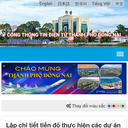
English
日本語
한국어
Tiếng Việt
中文
Thay đổi màu sắc
Lập chi tiết tiến độ thực hiện các dự án