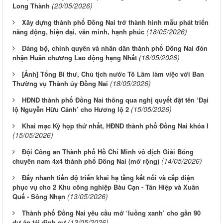
(20/05/2026)
Long Thành
Xây dựng thành phố Đồng Nai trở thành hình mẫu phát triển
(18/05/2026)
năng động, hiện đại, văn minh, hạnh phúc
Đảng bộ, chính quyền và nhân dân thành phố Đồng Nai đón
(18/05/2026)
nhận Huân chương Lao động hạng Nhất
[Ảnh] Tổng Bí thư, Chủ tịch nước Tô Lâm làm việc với Ban
(18/05/2026)
Thường vụ Thành ủy Đồng Nai
HĐND thành phố Đồng Nai thông qua nghị quyết đặt tên ‘Đại
(15/05/2026)
lộ Nguyễn Hữu Cảnh’ cho Hương lộ 2
Khai mạc Kỳ họp thứ nhất, HĐND thành phố Đồng Nai khóa I
(15/05/2026)
Đội Công an Thành phố Hồ Chí Minh vô địch Giải Bóng
(14/05/2026)
chuyền nam 4x4 thành phố Đồng Nai (mở rộng)
Đẩy nhanh tiến độ triển khai hạ tầng kết nối và cấp điện
phục vụ cho 2 Khu công nghiệp Bàu Cạn - Tân Hiệp và Xuân
(13/05/2026)
Quế - Sông Nhạn
Thành phố Đồng Nai yêu cầu mở ‘luồng xanh’ cho gần 90
(13/05/2026)
dự án tái định cư