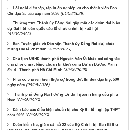
Hội nghị diễn tập, tập huấn nghiệp vụ cho thành viên Ban
(01/06/2026)
Chỉ đạo 35 các cấp năm 2026
Thường trực Thành ủy Đồng Nai gặp mặt các đoàn đại biểu
dự Đại hội toàn quốc các tổ chức chính trị - xã hội
(01/06/2026)
Ban Tuyên giáo và Dân vận Thành ủy Đồng Nai dự, chúc
(30/05/2026)
mừng Đại lễ Phật đản
Chủ tịch UBND thành phố Nguyễn Văn Út khảo sát công tác
giải phóng mặt bằng chuẩn bị khởi công Dự án Đường Vành
(30/05/2026)
đai 4 - Thành phố Hồ Chí Minh
Phải có chuyển biến thực sự trong đợt thi đua đặc biệt 500
(29/05/2026)
ngày đêm
Thành phố Đồng Nai hướng tới đô thị xanh hàng đầu phía
(28/05/2026)
Nam
Đảm bảo các điều kiện chuẩn bị cho Kỳ thi tốt nghiệp THPT
(28/05/2026)
năm 2026
Đoàn kiểm tra, giám sát số 22 của Bộ Chính trị, Ban Bí thư
làm việc với Ban Thường vụ Thành ủy Đồng Nai (đợt 2)