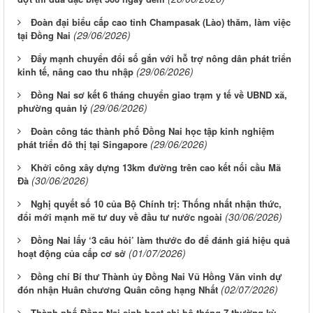
Đoàn đại biểu cấp cao tỉnh Champasak (Lào) thăm, làm việc
(29/06/2026)
tại Đồng Nai
Đẩy mạnh chuyển đổi số gắn với hỗ trợ nông dân phát triển
(29/06/2026)
kinh tế, nâng cao thu nhập
Đồng Nai sơ kết 6 tháng chuyển giao trạm y tế về UBND xã,
(29/06/2026)
phường quản lý
Đoàn công tác thành phố Đồng Nai học tập kinh nghiệm
(29/06/2026)
phát triển đô thị tại Singapore
Khởi công xây dựng 13km đường trên cao kết nối cầu Mã
(30/06/2026)
Đà
Nghị quyết số 10 của Bộ Chính trị: Thống nhất nhận thức,
(30/06/2026)
đổi mới mạnh mẽ tư duy về đầu tư nước ngoài
Đồng Nai lấy ‘3 câu hỏi’ làm thước đo để đánh giá hiệu quả
(01/07/2026)
hoạt động của cấp cơ sở
Đồng chí Bí thư Thành ủy Đồng Nai Vũ Hồng Văn vinh dự
(02/07/2026)
đón nhận Huân chương Quân công hạng Nhất
Thành phố Đồng Nai sinh hoạt chi bộ tháng 7 thường kỳ