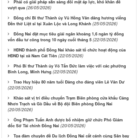
Phải có giải pháp sẵn sàng đối mặt áp lực, khó khăn để
(26/05/2026)
vượt qua
Đồng chí Bí thư Thành ủy Vũ Hồng Văn dâng hương viếng
(25/05/2026)
Đền thờ Liệt sĩ tại Xuân Lộc và Long Khánh
Đồng Nai đặt mục tiêu giải ngân khoảng 1,6 ngàn tỷ đồng
(22/05/2026)
vốn đầu tư công trong 10 ngày cuối tháng 5
HĐND thành phố Đồng Nai khảo sát tổ chức hoạt động của
(22/05/2026)
HĐND tại xã Nam Cát Tiên
Phó Bí thư Thành ủy Võ Tấn Đức làm việc với các phường
(22/05/2026)
Bình Long, Minh Hưng
Trao Huy hiệu 80 năm tuổi Đảng cho đảng viên Lê Văn Dư
(22/05/2026)
Khảo sát vị trí điều chuyển Trạm Biên phòng cửa khẩu Cảng
Nhơn Trạch và Gò Dầu về Bộ đội Biên phòng Đồng Nai
(20/05/2026)
Ông Phạm Tuấn Anh được bổ nhiệm giữ chức Phó Giám
(20/05/2026)
đốc Sở Tài chính Đồng Nai
Tọa đàm chuyên đề Du lịch Đồng Nai cất cánh cùng Sân bay