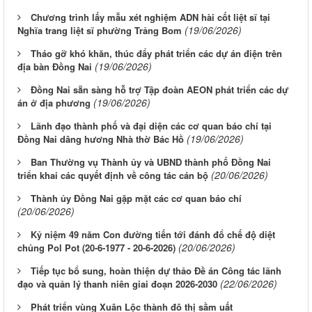
Chương trình lấy mẫu xét nghiệm ADN hài cốt liệt sĩ tại
(19/06/2026)
Nghĩa trang liệt sĩ phường Trảng Bom
Tháo gỡ khó khăn, thúc đẩy phát triển các dự án điện trên
(19/06/2026)
địa bàn Đồng Nai
Đồng Nai sẵn sàng hỗ trợ Tập đoàn AEON phát triển các dự
(19/06/2026)
án ở địa phương
Lãnh đạo thành phố và đại diện các cơ quan báo chí tại
(19/06/2026)
Đồng Nai dâng hương Nhà thờ Bác Hồ
Ban Thường vụ Thành ủy và UBND thành phố Đồng Nai
(20/06/2026)
triển khai các quyết định về công tác cán bộ
Thành ủy Đồng Nai gặp mặt các cơ quan báo chí
(20/06/2026)
Kỷ niệm 49 năm Con đường tiến tới đánh đổ chế độ diệt
(20/06/2026)
chủng Pol Pot (20-6-1977 - 20-6-2026)
Tiếp tục bổ sung, hoàn thiện dự thảo Đề án Công tác lãnh
(22/06/2026)
đạo và quản lý thanh niên giai đoạn 2026-2030
Phát triển vùng Xuân Lộc thành đô thị sầm uất