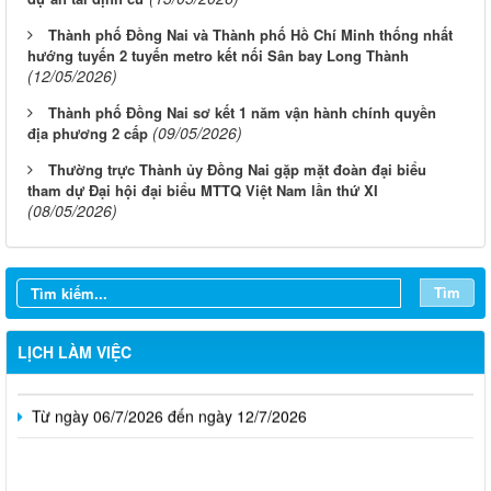
Thành phố Đồng Nai và Thành phố Hồ Chí Minh thống nhất
hướng tuyến 2 tuyến metro kết nối Sân bay Long Thành
(12/05/2026)
Thành phố Đồng Nai sơ kết 1 năm vận hành chính quyền
(09/05/2026)
địa phương 2 cấp
Thường trực Thành ủy Đồng Nai gặp mặt đoàn đại biểu
tham dự Đại hội đại biểu MTTQ Việt Nam lần thứ XI
(08/05/2026)
Từ ngày 03/8/2026 đến ngày 09/8/2026
Từ ngày 27/7/2026 đến ngày 02/8/2026
Tìm
Từ ngày 20/7/2026 đến ngày 26/7/2026
Từ ngày 13/7/2026 đến ngày 18/7/2026
LỊCH LÀM VIỆC
Từ ngày 06/7/2026 đến ngày 12/7/2026