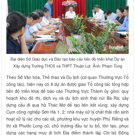
Đại diện Sở Giáo dục và Đào tạo báo cáo tiến độ triển khai Dự án
Xây dựng Trường THCS và THPT Thuận Lợi. Ảnh: Phạm Tùng
Theo Sở Văn hóa, Thể thao và Du lịch (cơ quan Thường trực Tổ
công tác), hiện nay có 8 dự án được giao Tổ công tác tổng hợp
tiến độ triển khai để báo cáo Thường trực Thành ủy gồm: quy
hoạch khu đô thị, dịch vụ và du lịch sinh thái núi Bà Rá; xây
dựng cầu đi qua hồ Thác Mơ để tạo liên kết vùng; xây dựng
Cụm công nghiệp Sơn Hà 1, 2; nhà máy xử lý chất thải rắn sinh
hoạt xử lý rác cho các xã, phường khu vực huyện Phú Riềng và
thị xã Phước Long cũ; chủ trương đầu tư tu bổ, tôn tạo, phục
dựng các hạng mục di tích Địa điểm thành lập Chi bộ Đông