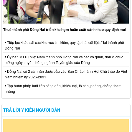
Thuế thành phố Đồng Nai triển khai tạm hoãn xuất cảnh theo quy định mới
Tiếp tục khảo sát các khu vực tìm kiếm, quy tập hài cốt liệt sĩ tại thành phố
Đồng Nai
Ủy ban MTTQ Việt Nam thành phố Đồng Nai và các cơ quan, đơn vị chúc
mừng ngày truyền thống ngành Tuyên giáo của Đảng
Đồng Nai có 2 cá nhân được bầu vào Ban Chấp hành Hội Chữ thập đỏ Việt
Nam nhiệm kỳ 2026-2031
Tập huấn pháp luật tiếp công dân, khiếu nại, tố cáo, phòng, chống tham
nhũng
TRẢ LỜI Ý KIẾN NGƯỜI DÂN