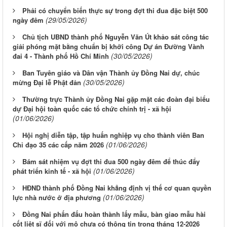
Phải có chuyển biến thực sự trong đợt thi đua đặc biệt 500
(29/05/2026)
ngày đêm
Chủ tịch UBND thành phố Nguyễn Văn Út khảo sát công tác
giải phóng mặt bằng chuẩn bị khởi công Dự án Đường Vành
(30/05/2026)
đai 4 - Thành phố Hồ Chí Minh
Ban Tuyên giáo và Dân vận Thành ủy Đồng Nai dự, chúc
(30/05/2026)
mừng Đại lễ Phật đản
Thường trực Thành ủy Đồng Nai gặp mặt các đoàn đại biểu
dự Đại hội toàn quốc các tổ chức chính trị - xã hội
(01/06/2026)
Hội nghị diễn tập, tập huấn nghiệp vụ cho thành viên Ban
(01/06/2026)
Chỉ đạo 35 các cấp năm 2026
Bám sát nhiệm vụ đợt thi đua 500 ngày đêm để thúc đẩy
(01/06/2026)
phát triển kinh tế - xã hội
HĐND thành phố Đồng Nai khẳng định vị thế cơ quan quyền
(01/06/2026)
lực nhà nước ở địa phương
Đồng Nai phấn đấu hoàn thành lấy mẫu, bàn giao mẫu hài
cốt liệt sĩ đối với mộ chưa có thông tin trong tháng 12-2026