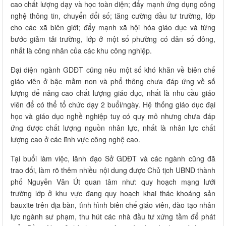
cao chất lượng dạy và học toàn diện; đẩy mạnh ứng dụng công
nghệ thông tin, chuyển đổi số; tăng cường đầu tư trường, lớp
cho các xã biên giới; đẩy mạnh xã hội hóa giáo dục và từng
bước giảm tải trường, lớp ở một số phường có dân số đông,
nhất là công nhân của các khu công nghiệp.
Đại diện ngành GDĐT cũng nêu một số khó khăn về biên chế
giáo viên ở bậc mầm non và phổ thông chưa đáp ứng về số
lượng để nâng cao chất lượng giáo dục, nhất là nhu cầu giáo
viên để có thể tổ chức dạy 2 buổi/ngày. Hệ thống giáo dục đại
học và giáo dục nghề nghiệp tuy có quy mô nhưng chưa đáp
ứng được chất lượng nguồn nhân lực, nhất là nhân lực chất
lượng cao ở các lĩnh vực công nghệ cao.
Tại buổi làm việc, lãnh đạo Sở GDĐT và các ngành cũng đã
trao đổi, làm rõ thêm nhiều nội dung được Chủ tịch UBND thành
phố Nguyễn Văn Út quan tâm như: quy hoạch mạng lưới
trường lớp ở khu vực đang quy hoạch khai thác khoáng sản
bauxite trên địa bàn, tình hình biên chế giáo viên, đào tạo nhân
lực ngành sư phạm, thu hút các nhà đầu tư xứng tầm để phát