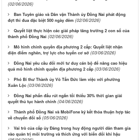
(02/06/2026)
Ban Tuyên giáo và Dân vận Thành ủy Đồng Nai phát động
(02/06/2026)
đợt thi đua đặc biệt 500 ngày đêm
Quyết liệt thực hiện các giải pháp tăng trưởng 2 con số của
(02/06/2026)
thành phố Đồng Nai
Mô hình chính quyền địa phương 2 cấp: Quyết liệt nhận
(03/06/2026)
diện điểm nghẽn, trợ lực cho tuyến cơ sở
Đồng Nai yêu cầu đổi mới tư duy cán bộ để nâng cao hiệu
(03/06/2026)
quả mô hình chính quyền địa phương 2 cấp
Phó Bí thư Thành ủy Võ Tấn Đức làm việc với phường
(03/06/2026)
Xuân Lộc
Đồng Nai phấn đấu rút ngắn tối thiểu 30% thời gian giải
(04/06/2026)
quyết thủ tục hành chính
Thành phố Đồng Nai và MobiFone ký kết thỏa thuận hợp tác
(05/06/2026)
về chuyển đổi số
Vai trò của cấp ủy Đảng trong huy động người dân tham gia
vào quản trị môi trường và thích ứng với biến đổi khí hậu
(05/06/2026)