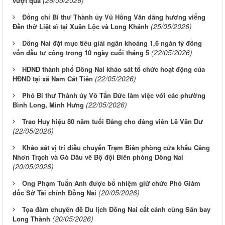
vượt qua
Đồng chí Bí thư Thành ủy Vũ Hồng Văn dâng hương viếng
(25/05/2026)
Đền thờ Liệt sĩ tại Xuân Lộc và Long Khánh
Đồng Nai đặt mục tiêu giải ngân khoảng 1,6 ngàn tỷ đồng
(22/05/2026)
vốn đầu tư công trong 10 ngày cuối tháng 5
HĐND thành phố Đồng Nai khảo sát tổ chức hoạt động của
(22/05/2026)
HĐND tại xã Nam Cát Tiên
Phó Bí thư Thành ủy Võ Tấn Đức làm việc với các phường
(22/05/2026)
Bình Long, Minh Hưng
Trao Huy hiệu 80 năm tuổi Đảng cho đảng viên Lê Văn Dư
(22/05/2026)
Khảo sát vị trí điều chuyển Trạm Biên phòng cửa khẩu Cảng
Nhơn Trạch và Gò Dầu về Bộ đội Biên phòng Đồng Nai
(20/05/2026)
Ông Phạm Tuấn Anh được bổ nhiệm giữ chức Phó Giám
(20/05/2026)
đốc Sở Tài chính Đồng Nai
Tọa đàm chuyên đề Du lịch Đồng Nai cất cánh cùng Sân bay
(20/05/2026)
Long Thành