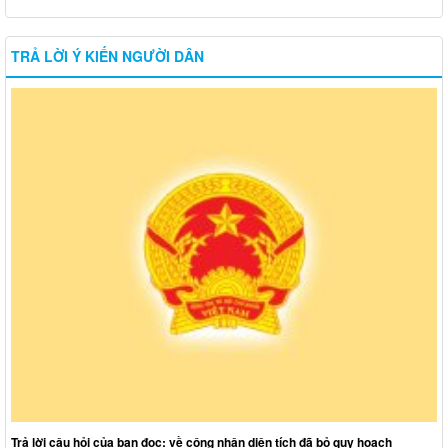
TRẢ LỜI Ý KIẾN NGƯỜI DÂN
Trả lời câu hỏi của bạn đọc: về công nhận diện tích đã bỏ quy hoạch