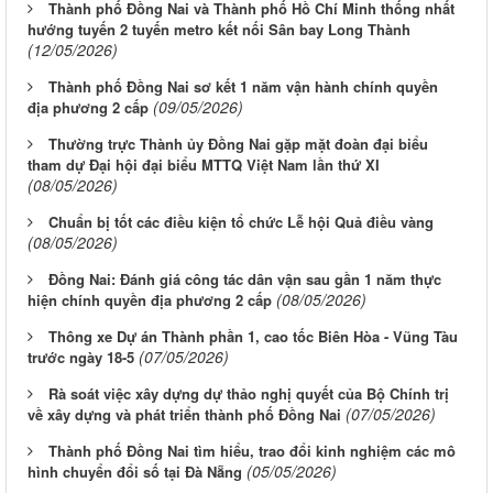
Thành phố Đồng Nai và Thành phố Hồ Chí Minh thống nhất
hướng tuyến 2 tuyến metro kết nối Sân bay Long Thành
(12/05/2026)
Thành phố Đồng Nai sơ kết 1 năm vận hành chính quyền
(09/05/2026)
địa phương 2 cấp
Thường trực Thành ủy Đồng Nai gặp mặt đoàn đại biểu
tham dự Đại hội đại biểu MTTQ Việt Nam lần thứ XI
(08/05/2026)
Chuẩn bị tốt các điều kiện tổ chức Lễ hội Quả điều vàng
(08/05/2026)
Đồng Nai: Đánh giá công tác dân vận sau gần 1 năm thực
(08/05/2026)
hiện chính quyền địa phương 2 cấp
Thông xe Dự án Thành phần 1, cao tốc Biên Hòa - Vũng Tàu
(07/05/2026)
trước ngày 18-5
Rà soát việc xây dựng dự thảo nghị quyết của Bộ Chính trị
(07/05/2026)
về xây dựng và phát triển thành phố Đồng Nai
Thành phố Đồng Nai tìm hiểu, trao đổi kinh nghiệm các mô
(05/05/2026)
hình chuyển đổi số tại Đà Nẵng