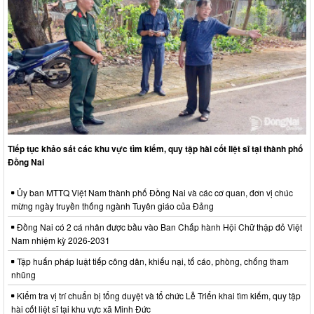
Tiếp tục khảo sát các khu vực tìm kiếm, quy tập hài cốt liệt sĩ tại thành phố
Đồng Nai
Ủy ban MTTQ Việt Nam thành phố Đồng Nai và các cơ quan, đơn vị chúc
mừng ngày truyền thống ngành Tuyên giáo của Đảng
Đồng Nai có 2 cá nhân được bầu vào Ban Chấp hành Hội Chữ thập đỏ Việt
Nam nhiệm kỳ 2026-2031
Tập huấn pháp luật tiếp công dân, khiếu nại, tố cáo, phòng, chống tham
nhũng
Kiểm tra vị trí chuẩn bị tổng duyệt và tổ chức Lễ Triển khai tìm kiếm, quy tập
hài cốt liệt sĩ tại khu vực xã Minh Đức