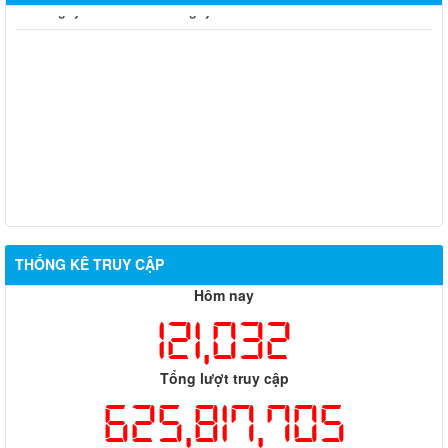
Từ ngày 03/8/2026 đến ngày 09/8/2026
Từ ngày 27/7/2026 đến ngày 02/8/2026
Từ ngày 20/7/2026 đến ngày 26/7/2026
Từ ngày 13/7/2026 đến ngày 18/7/2026
Từ ngày 06/7/2026 đến ngày 12/7/2026
THỐNG KÊ TRUY CẬP
Hôm nay
121,032
Tổng lượt truy cập
625,817,705