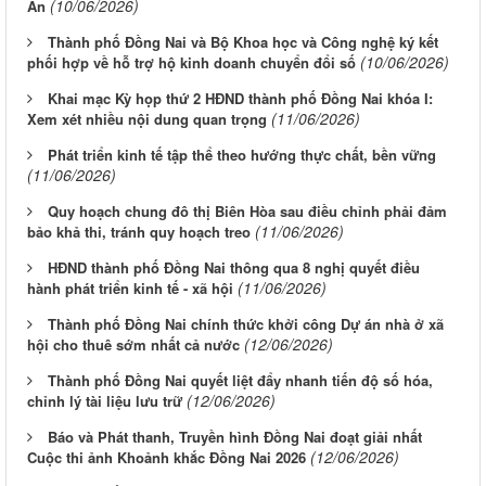
(10/06/2026)
An
Thành phố Đồng Nai và Bộ Khoa học và Công nghệ ký kết
(10/06/2026)
phối hợp về hỗ trợ hộ kinh doanh chuyển đổi số
Khai mạc Kỳ họp thứ 2 HĐND thành phố Đồng Nai khóa I:
(11/06/2026)
Xem xét nhiều nội dung quan trọng
Phát triển kinh tế tập thể theo hướng thực chất, bền vững
(11/06/2026)
Quy hoạch chung đô thị Biên Hòa sau điều chỉnh phải đảm
(11/06/2026)
bảo khả thi, tránh quy hoạch treo
HĐND thành phố Đồng Nai thông qua 8 nghị quyết điều
(11/06/2026)
hành phát triển kinh tế - xã hội
Thành phố Đồng Nai chính thức khởi công Dự án nhà ở xã
(12/06/2026)
hội cho thuê sớm nhất cả nước
Thành phố Đồng Nai quyết liệt đẩy nhanh tiến độ số hóa,
(12/06/2026)
chỉnh lý tài liệu lưu trữ
Báo và Phát thanh, Truyền hình Đồng Nai đoạt giải nhất
(12/06/2026)
Cuộc thi ảnh Khoảnh khắc Đồng Nai 2026