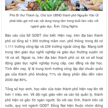
Phó Bí thư Thành ủy, Chủ tịch UBND thành phố Nguyễn Văn Út
phát biểu gợi mở các nội dung trọng tâm trong buổi làm việc với
ngành giáo dục. Ảnh: Công Nghĩa
Báo cáo của Sở GDĐT cho biết: Hiện nay, trên địa bàn thành
phố có tổng số 1.350 trường mầm non, phổ thông; trong đó có
1.111 trường công lập và 239 trường ngoài công lập. Mạng lưới
trung tâm giáo dục nghề nghiệp và giáo dục thường xuyên có
18 cơ sở. Ngoài ra, trên địa bàn thành phố có 44 cơ sở hoạt
động giáo dục nghề nghiệp trung cấp, cao đẳng và đại học.
Tính đến nay, tỷ lệ trung bình trường công lập đạt chuẩn quốc
gia của thành phố khoảng 71% và đang phấn đấu đến năm
2030 đạt 80%.
Tổng số học sinh, học viên của toàn thành phố hiện nay lên tới
hơn 1 triệu em. Về đội ngũ giáo viên và cán bộ quản lý, thành
phố hiện có gần 53 ngàn người. So với các tỉnh, thành trên cả
nước, quy mô ngành GDĐT Đồng Nai hiện thuộc nhóm đứng