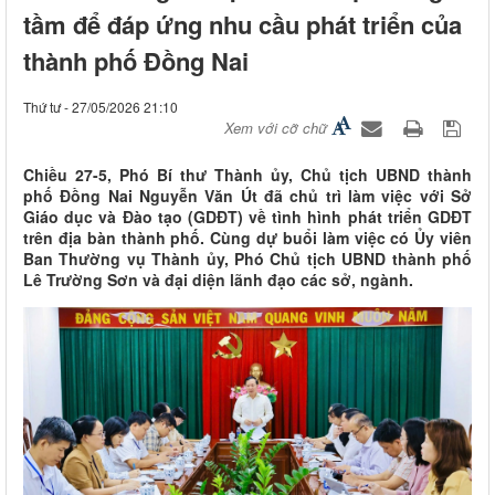
tầm để đáp ứng nhu cầu phát triển của
thành phố Đồng Nai
Thứ tư - 27/05/2026 21:10
Xem với cỡ chữ
Chiều 27-5, Phó Bí thư Thành ủy, Chủ tịch UBND thành
phố Đồng Nai Nguyễn Văn Út đã chủ trì làm việc với Sở
Giáo dục và Đào tạo (GDĐT) về tình hình phát triển GDĐT
trên địa bàn thành phố. Cùng dự buổi làm việc có Ủy viên
Ban Thường vụ Thành ủy, Phó Chủ tịch UBND thành phố
Lê Trường Sơn và đại diện lãnh đạo các sở, ngành.