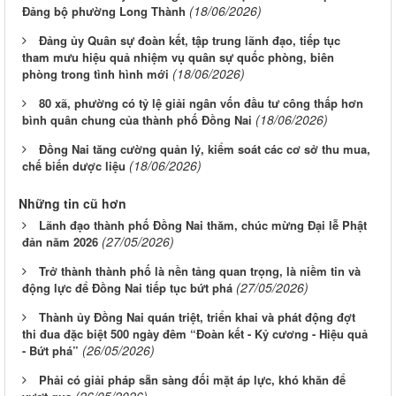
(18/06/2026)
Đảng bộ phường Long Thành
Đảng ủy Quân sự đoàn kết, tập trung lãnh đạo, tiếp tục
tham mưu hiệu quả nhiệm vụ quân sự quốc phòng, biên
(18/06/2026)
phòng trong tình hình mới
80 xã, phường có tỷ lệ giải ngân vốn đầu tư công thấp hơn
(18/06/2026)
bình quân chung của thành phố Đồng Nai
Đồng Nai tăng cường quản lý, kiểm soát các cơ sở thu mua,
(18/06/2026)
chế biến dược liệu
Những tin cũ hơn
Lãnh đạo thành phố Đồng Nai thăm, chúc mừng Đại lễ Phật
(27/05/2026)
đản năm 2026
Trở thành thành phố là nền tảng quan trọng, là niềm tin và
(27/05/2026)
động lực để Đồng Nai tiếp tục bứt phá
Thành ủy Đồng Nai quán triệt, triển khai và phát động đợt
thi đua đặc biệt 500 ngày đêm “Đoàn kết - Kỷ cương - Hiệu quả
(26/05/2026)
- Bứt phá”
Phải có giải pháp sẵn sàng đối mặt áp lực, khó khăn để
(26/05/2026)