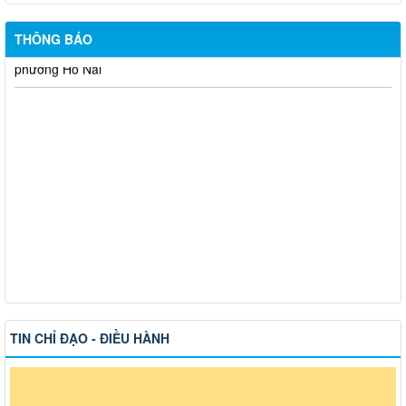
THÔNG BÁO
Thông báo về việc tuyển dụng viên chức năm 2026
Thông báo tuyển chọn tổ chức và cá nhân chủ trì thực hiện
nhiệm vụ khoa học và công nghệ cấp thành phố sử dụng ngân
sách nhà nước đặt hàng thực hiện năm 2026 (đợt 1) lần 3
Kế hoạch Thông tin, tuyên truyền triển khai Kế hoạch Khám
sức khỏe định kỳ hoặc khám sàng lọc miễn phí ít nhất mỗi năm
một lần cho người dân trên địa bàn thành phố Đồng Nai
Hỗ trợ đăng tải thông tin hợp nhất, thay đổi địa chỉ trụ sở làm
việc
Công khai thông tin vi phạm pháp luật trong lĩnh vực đất đai, tại
phường Hố Nai
TIN CHỈ ĐẠO - ĐIỀU HÀNH