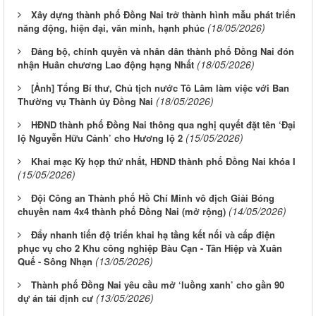
Xây dựng thành phố Đồng Nai trở thành hình mẫu phát triển
(18/05/2026)
năng động, hiện đại, văn minh, hạnh phúc
Đảng bộ, chính quyền và nhân dân thành phố Đồng Nai đón
(18/05/2026)
nhận Huân chương Lao động hạng Nhất
[Ảnh] Tổng Bí thư, Chủ tịch nước Tô Lâm làm việc với Ban
(18/05/2026)
Thường vụ Thành ủy Đồng Nai
HĐND thành phố Đồng Nai thông qua nghị quyết đặt tên ‘Đại
(15/05/2026)
lộ Nguyễn Hữu Cảnh’ cho Hương lộ 2
Khai mạc Kỳ họp thứ nhất, HĐND thành phố Đồng Nai khóa I
(15/05/2026)
Đội Công an Thành phố Hồ Chí Minh vô địch Giải Bóng
(14/05/2026)
chuyền nam 4x4 thành phố Đồng Nai (mở rộng)
Đẩy nhanh tiến độ triển khai hạ tầng kết nối và cấp điện
phục vụ cho 2 Khu công nghiệp Bàu Cạn - Tân Hiệp và Xuân
(13/05/2026)
Quế - Sông Nhạn
Thành phố Đồng Nai yêu cầu mở ‘luồng xanh’ cho gần 90
(13/05/2026)
dự án tái định cư