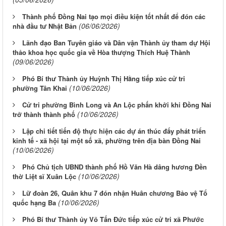
Thành phố Đồng Nai tạo mọi điều kiện tốt nhất để đón các
(06/06/2026)
nhà đầu tư Nhật Bản
Lãnh đạo Ban Tuyên giáo và Dân vận Thành ủy tham dự Hội
thảo khoa học quốc gia về Hòa thượng Thích Huệ Thành
(09/06/2026)
Phó Bí thư Thành ủy Huỳnh Thị Hằng tiếp xúc cử tri
(10/06/2026)
phường Tân Khai
Cử tri phường Bình Long và An Lộc phấn khởi khi Đồng Nai
(10/06/2026)
trở thành thành phố
Lập chi tiết tiến độ thực hiện các dự án thúc đẩy phát triển
kinh tế - xã hội tại một số xã, phường trên địa bàn Đồng Nai
(10/06/2026)
Phó Chủ tịch UBND thành phố Hồ Văn Hà dâng hương Đền
(10/06/2026)
thờ Liệt sĩ Xuân Lộc
Lữ đoàn 26, Quân khu 7 đón nhận Huân chương Bảo vệ Tổ
(10/06/2026)
quốc hạng Ba
Phó Bí thư Thành ủy Võ Tấn Đức tiếp xúc cử tri xã Phước