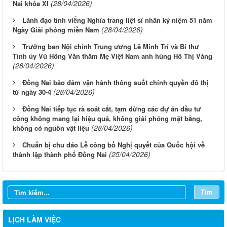
(28/04/2026)
Nai khóa XI
Lãnh đạo tỉnh viếng Nghĩa trang liệt sĩ nhân kỷ niệm 51 năm
(28/04/2026)
Ngày Giải phóng miền Nam
Trưởng ban Nội chính Trung ương Lê Minh Trí và Bí thư
Tỉnh ủy Vũ Hồng Văn thăm Mẹ Việt Nam anh hùng Hồ Thị Vàng
(28/04/2026)
Đồng Nai bảo đảm vận hành thông suốt chính quyền đô thị
(28/04/2026)
từ ngày 30-4
Đồng Nai tiếp tục rà soát cắt, tạm dừng các dự án đầu tư
công không mang lại hiệu quả, không giải phóng mặt bằng,
(28/04/2026)
không có nguồn vật liệu
Chuẩn bị chu đáo Lễ công bố Nghị quyết của Quốc hội về
(25/04/2026)
thành lập thành phố Đồng Nai
Tìm
LỊCH LÀM VIỆC