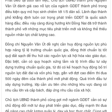
Văn Út đánh giá cao nỗ lực của ngành GDĐT thành phố trong
điều kiện quy mô học sinh chiếm tới 1/5 dân số. Lãnh đạo thành
phố khẳng định luôn coi trọng phát triển GDĐT là quốc sách
hàng đầu; điều này càng đúng hướng khi Đồng Nai đã trở thành
thành phố với những mục tiêu phát triển mới và không thể thiếu
nguồn nhân lực chất lượng cao.
Đồng chí Nguyễn Văn Út đề nghị cần huy động nguồn lực phù
hợp nâng tỷ lệ trường chuẩn quốc gia, đồng thời chuẩn bị tốt
quỹ đất sạch để thu hút các nguồn lực xã hội hóa vào giáo dục.
Đặc biệt, cần có quy hoạch xứng tầm và lộ trình đầu tư xây
dựng trường chuẩn quốc gia, từ đó có kế hoạch huy động bố trí
nguồn lực đất đai và vốn phù hợp, gắn với đợt cao điểm thi đua
500 ngày đêm của thành phố mới phát động. Quá trình đầu tư
xây dựng trường, lớp cần ưu tiên cho những khu vực đang có
nhu cầu lớn và cấp bách, đáp ứng nhu cầu của xã hội.
Chủ tịch UBND thành phố cũng gợi mở ngành GDĐT cần có sự
chủ động đổi mới tư duy phát triển giáo dục, đẩy mạnh thi đua
để nâng cao chất lượng quản lý, dạy và học thực chất. Cùng với