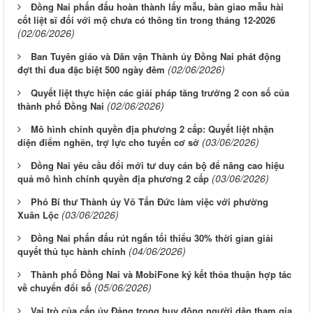
Đồng Nai phấn đấu hoàn thành lấy mẫu, bàn giao mẫu hài
cốt liệt sĩ đối với mộ chưa có thông tin trong tháng 12-2026
(02/06/2026)
Ban Tuyên giáo và Dân vận Thành ủy Đồng Nai phát động
(02/06/2026)
đợt thi đua đặc biệt 500 ngày đêm
Quyết liệt thực hiện các giải pháp tăng trưởng 2 con số của
(02/06/2026)
thành phố Đồng Nai
Mô hình chính quyền địa phương 2 cấp: Quyết liệt nhận
(03/06/2026)
diện điểm nghẽn, trợ lực cho tuyến cơ sở
Đồng Nai yêu cầu đổi mới tư duy cán bộ để nâng cao hiệu
(03/06/2026)
quả mô hình chính quyền địa phương 2 cấp
Phó Bí thư Thành ủy Võ Tấn Đức làm việc với phường
(03/06/2026)
Xuân Lộc
Đồng Nai phấn đấu rút ngắn tối thiểu 30% thời gian giải
(04/06/2026)
quyết thủ tục hành chính
Thành phố Đồng Nai và MobiFone ký kết thỏa thuận hợp tác
(05/06/2026)
về chuyển đổi số
Vai trò của cấp ủy Đảng trong huy động người dân tham gia