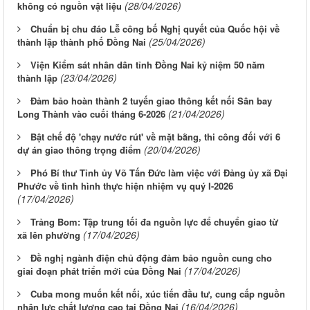
(28/04/2026)
không có nguồn vật liệu
Chuẩn bị chu đáo Lễ công bố Nghị quyết của Quốc hội về
(25/04/2026)
thành lập thành phố Đồng Nai
Viện Kiểm sát nhân dân tỉnh Đồng Nai kỷ niệm 50 năm
(23/04/2026)
thành lập
Đảm bảo hoàn thành 2 tuyến giao thông kết nối Sân bay
(21/04/2026)
Long Thành vào cuối tháng 6-2026
Bật chế độ 'chạy nước rút' về mặt bằng, thi công đối với 6
(20/04/2026)
dự án giao thông trọng điểm
Phó Bí thư Tỉnh ủy Võ Tấn Đức làm việc với Đảng ủy xã Đại
Phước về tình hình thực hiện nhiệm vụ quý I-2026
(17/04/2026)
Trảng Bom: Tập trung tối đa nguồn lực để chuyển giao từ
(17/04/2026)
xã lên phường
Đề nghị ngành điện chủ động đảm bảo nguồn cung cho
(17/04/2026)
giai đoạn phát triển mới của Đồng Nai
Cuba mong muốn kết nối, xúc tiến đầu tư, cung cấp nguồn
(16/04/2026)
nhân lực chất lượng cao tại Đồng Nai