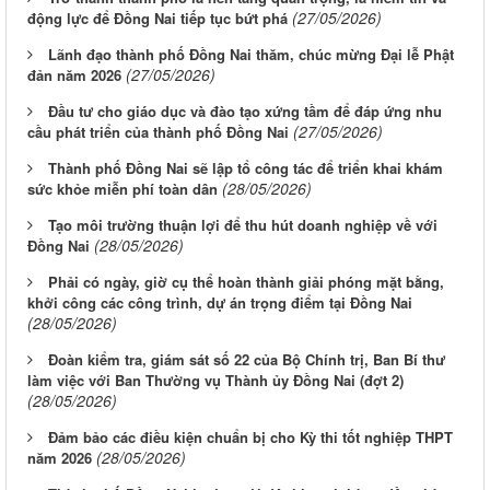
(27/05/2026)
động lực để Đồng Nai tiếp tục bứt phá
Lãnh đạo thành phố Đồng Nai thăm, chúc mừng Đại lễ Phật
(27/05/2026)
đản năm 2026
Đầu tư cho giáo dục và đào tạo xứng tầm để đáp ứng nhu
(27/05/2026)
cầu phát triển của thành phố Đồng Nai
Thành phố Đồng Nai sẽ lập tổ công tác để triển khai khám
(28/05/2026)
sức khỏe miễn phí toàn dân
Tạo môi trường thuận lợi để thu hút doanh nghiệp về với
(28/05/2026)
Đồng Nai
Phải có ngày, giờ cụ thể hoàn thành giải phóng mặt bằng,
khởi công các công trình, dự án trọng điểm tại Đồng Nai
(28/05/2026)
Đoàn kiểm tra, giám sát số 22 của Bộ Chính trị, Ban Bí thư
làm việc với Ban Thường vụ Thành ủy Đồng Nai (đợt 2)
(28/05/2026)
Đảm bảo các điều kiện chuẩn bị cho Kỳ thi tốt nghiệp THPT
(28/05/2026)
năm 2026