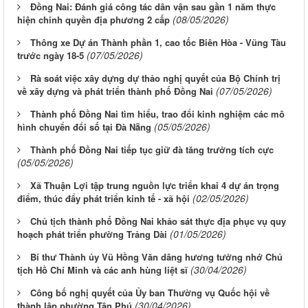
Đồng Nai: Đánh giá công tác dân vận sau gần 1 năm thực
(08/05/2026)
hiện chính quyền địa phương 2 cấp
Thông xe Dự án Thành phần 1, cao tốc Biên Hòa - Vũng Tàu
(07/05/2026)
trước ngày 18-5
Rà soát việc xây dựng dự thảo nghị quyết của Bộ Chính trị
(07/05/2026)
về xây dựng và phát triển thành phố Đồng Nai
Thành phố Đồng Nai tìm hiểu, trao đổi kinh nghiệm các mô
(05/05/2026)
hình chuyển đổi số tại Đà Nẵng
Thành phố Đồng Nai tiếp tục giữ đà tăng trưởng tích cực
(05/05/2026)
Xã Thuận Lợi tập trung nguồn lực triển khai 4 dự án trọng
(02/05/2026)
điểm, thúc đẩy phát triển kinh tế - xã hội
Chủ tịch thành phố Đồng Nai khảo sát thực địa phục vụ quy
(01/05/2026)
hoạch phát triển phường Trảng Dài
Bí thư Thành ủy Vũ Hồng Văn dâng hương tưởng nhớ Chủ
(30/04/2026)
tịch Hồ Chí Minh và các anh hùng liệt sĩ
Công bố nghị quyết của Ủy ban Thường vụ Quốc hội về
(30/04/2026)
thành lập phường Tân Phú