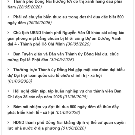
Thành phố Đồng Nai hướng tới đô thị xanh hàng đầu phía
(28/05/2026)
Nam
Phải có chuyển biến thực sự trong đợt thi đua đặc biệt 500
(29/05/2026)
ngày đêm
Chủ tịch UBND thành phố Nguyễn Văn Út khảo sát công tác
giải phóng mặt bằng chuẩn bị khởi công Dự án Đường Vành
(30/05/2026)
đai 4 - Thành phố Hồ Chí Minh
Ban Tuyên giáo và Dân vận Thành ủy Đồng Nai dự, chúc
(30/05/2026)
mừng Đại lễ Phật đản
Thường trực Thành ủy Đồng Nai gặp mặt các đoàn đại biểu
dự Đại hội toàn quốc các tổ chức chính trị - xã hội
(01/06/2026)
Hội nghị diễn tập, tập huấn nghiệp vụ cho thành viên Ban
(01/06/2026)
Chỉ đạo 35 các cấp năm 2026
Bám sát nhiệm vụ đợt thi đua 500 ngày đêm để thúc đẩy
(01/06/2026)
phát triển kinh tế - xã hội
HĐND thành phố Đồng Nai khẳng định vị thế cơ quan quyền
(01/06/2026)
lực nhà nước ở địa phương