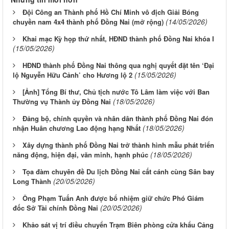
Đội Công an Thành phố Hồ Chí Minh vô địch Giải Bóng
(14/05/2026)
chuyền nam 4x4 thành phố Đồng Nai (mở rộng)
Khai mạc Kỳ họp thứ nhất, HĐND thành phố Đồng Nai khóa I
(15/05/2026)
HĐND thành phố Đồng Nai thông qua nghị quyết đặt tên ‘Đại
(15/05/2026)
lộ Nguyễn Hữu Cảnh’ cho Hương lộ 2
[Ảnh] Tổng Bí thư, Chủ tịch nước Tô Lâm làm việc với Ban
(18/05/2026)
Thường vụ Thành ủy Đồng Nai
Đảng bộ, chính quyền và nhân dân thành phố Đồng Nai đón
(18/05/2026)
nhận Huân chương Lao động hạng Nhất
Xây dựng thành phố Đồng Nai trở thành hình mẫu phát triển
(18/05/2026)
năng động, hiện đại, văn minh, hạnh phúc
Tọa đàm chuyên đề Du lịch Đồng Nai cất cánh cùng Sân bay
(20/05/2026)
Long Thành
Ông Phạm Tuấn Anh được bổ nhiệm giữ chức Phó Giám
(20/05/2026)
đốc Sở Tài chính Đồng Nai
Khảo sát vị trí điều chuyển Trạm Biên phòng cửa khẩu Cảng