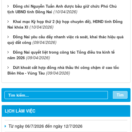
Đồng chí Nguyễn Tuấn Anh được bầu giữ chức Phó Chủ
(10/04/2026)
tịch UBND tỉnh Đồng Nai
Khai mạc Kỳ họp thứ 2 (kỳ họp chuyên đề), HĐND tỉnh Đồng
(10/04/2026)
Nai khóa XI
Đồng Nai yêu cầu đẩy nhanh việc rà soát, khai thác hiệu quả
(09/04/2026)
quỹ đất công
Đồng Nai quyết liệt trong công tác Tổng điều tra kinh tế
(09/04/2026)
năm 2026
Dứt khoát cắt hợp đồng nhà thầu thi công chậm ở cao tốc
(09/04/2026)
Biên Hòa - Vũng Tàu
Từ ngày 03/8/2026 đến ngày 09/8/2026
Từ ngày 27/7/2026 đến ngày 02/8/2026
Tìm
Từ ngày 20/7/2026 đến ngày 26/7/2026
Từ ngày 13/7/2026 đến ngày 18/7/2026
LỊCH LÀM VIỆC
Từ ngày 06/7/2026 đến ngày 12/7/2026