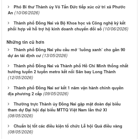
Phó Bí thư Thành ủy Võ Tấn Đức tiếp xúc cử tri xã Phước
(10/06/2026)
An
Thành phố Đồng Nai và Bộ Khoa học và Công nghệ ký kết
(10/06/2026)
phối hợp về hỗ trợ hộ kinh doanh chuyển đổi số
Những tin cũ hơn
Thành phố Đồng Nai yêu cầu mở ‘luồng xanh’ cho gần 90
(13/05/2026)
dự án tái định cư
Thành phố Đồng Nai và Thành phố Hồ Chí Minh thống nhất
hướng tuyến 2 tuyến metro kết nối Sân bay Long Thành
(12/05/2026)
Thành phố Đồng Nai sơ kết 1 năm vận hành chính quyền
(09/05/2026)
địa phương 2 cấp
Thường trực Thành ủy Đồng Nai gặp mặt đoàn đại biểu
tham dự Đại hội đại biểu MTTQ Việt Nam lần thứ XI
(08/05/2026)
Chuẩn bị tốt các điều kiện tổ chức Lễ hội Quả điều vàng
(08/05/2026)