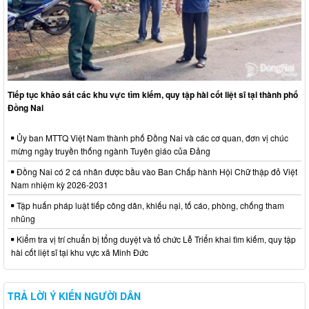
Tiếp tục khảo sát các khu vực tìm kiếm, quy tập hài cốt liệt sĩ tại thành phố
Đồng Nai
Ủy ban MTTQ Việt Nam thành phố Đồng Nai và các cơ quan, đơn vị chúc
mừng ngày truyền thống ngành Tuyên giáo của Đảng
Đồng Nai có 2 cá nhân được bầu vào Ban Chấp hành Hội Chữ thập đỏ Việt
Nam nhiệm kỳ 2026-2031
Tập huấn pháp luật tiếp công dân, khiếu nại, tố cáo, phòng, chống tham
nhũng
Kiểm tra vị trí chuẩn bị tổng duyệt và tổ chức Lễ Triển khai tìm kiếm, quy tập
hài cốt liệt sĩ tại khu vực xã Minh Đức
TRẢ LỜI Ý KIẾN NGƯỜI DÂN