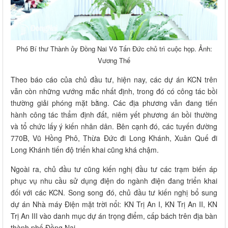
Phó Bí thư Thành ủy Đồng Nai Võ Tấn Đức chủ trì cuộc họp. Ảnh:
Vương Thế
Theo báo cáo của chủ đầu tư, hiện nay, các dự án KCN trên
vẫn còn những vướng mắc nhất định, trong đó có công tác bồi
thường giải phóng mặt bằng. Các địa phương vẫn đang tiến
hành công tác thẩm định đất, niêm yết phương án bồi thường
và tổ chức lấy ý kiến nhân dân. Bên cạnh đó, các tuyến đường
770B, Vũ Hồng Phô, Thừa Đức đi Long Khánh, Xuân Quế đi
Long Khánh tiến độ triển khai cũng khá chậm.
Ngoài ra, chủ đầu tư cũng kiến nghị đầu tư các trạm biến áp
phục vụ nhu cầu sử dụng điện do ngành điện đang triển khai
đối với các KCN. Song song đó, chủ đầu tư kiến nghị bổ sung
dự án Nhà máy Điện mặt trời nổi: KN Trị An I, KN Trị An II, KN
Trị An III vào danh mục dự án trọng điểm, cấp bách trên địa bàn
thành phố Đồng Nai.