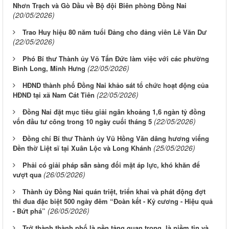
Nhơn Trạch và Gò Dầu về Bộ đội Biên phòng Đồng Nai
(20/05/2026)
Trao Huy hiệu 80 năm tuổi Đảng cho đảng viên Lê Văn Dư
(22/05/2026)
Phó Bí thư Thành ủy Võ Tấn Đức làm việc với các phường
(22/05/2026)
Bình Long, Minh Hưng
HĐND thành phố Đồng Nai khảo sát tổ chức hoạt động của
(22/05/2026)
HĐND tại xã Nam Cát Tiên
Đồng Nai đặt mục tiêu giải ngân khoảng 1,6 ngàn tỷ đồng
(22/05/2026)
vốn đầu tư công trong 10 ngày cuối tháng 5
Đồng chí Bí thư Thành ủy Vũ Hồng Văn dâng hương viếng
(25/05/2026)
Đền thờ Liệt sĩ tại Xuân Lộc và Long Khánh
Phải có giải pháp sẵn sàng đối mặt áp lực, khó khăn để
(26/05/2026)
vượt qua
Thành ủy Đồng Nai quán triệt, triển khai và phát động đợt
thi đua đặc biệt 500 ngày đêm “Đoàn kết - Kỷ cương - Hiệu quả
(26/05/2026)
- Bứt phá”
Trở thành thành phố là nền tảng quan trọng, là niềm tin và