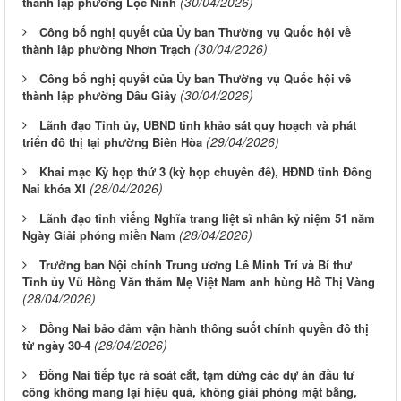
(30/04/2026)
thành lập phường Lộc Ninh
Công bố nghị quyết của Ủy ban Thường vụ Quốc hội về
(30/04/2026)
thành lập phường Nhơn Trạch
Công bố nghị quyết của Ủy ban Thường vụ Quốc hội về
(30/04/2026)
thành lập phường Dầu Giây
Lãnh đạo Tỉnh ủy, UBND tỉnh khảo sát quy hoạch và phát
(29/04/2026)
triển đô thị tại phường Biên Hòa
Khai mạc Kỳ họp thứ 3 (kỳ họp chuyên đề), HĐND tỉnh Đồng
(28/04/2026)
Nai khóa XI
Lãnh đạo tỉnh viếng Nghĩa trang liệt sĩ nhân kỷ niệm 51 năm
(28/04/2026)
Ngày Giải phóng miền Nam
Trưởng ban Nội chính Trung ương Lê Minh Trí và Bí thư
Tỉnh ủy Vũ Hồng Văn thăm Mẹ Việt Nam anh hùng Hồ Thị Vàng
(28/04/2026)
Đồng Nai bảo đảm vận hành thông suốt chính quyền đô thị
(28/04/2026)
từ ngày 30-4
Đồng Nai tiếp tục rà soát cắt, tạm dừng các dự án đầu tư
công không mang lại hiệu quả, không giải phóng mặt bằng,