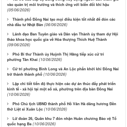
vào quản trị môi trường và thích ứng với biến đổi khí hậu
(05/06/2026)
Thành phố Đồng Nai tạo mọi điều kiện tốt nhất để đón các
(06/06/2026)
nhà đầu tư Nhật Bản
Lãnh đạo Ban Tuyên giáo và Dân vận Thành ủy tham dự Hội
thảo khoa học quốc gia về Hòa thượng Thích Huệ Thành
(09/06/2026)
Phó Bí thư Thành ủy Huỳnh Thị Hằng tiếp xúc cử tri
(10/06/2026)
phường Tân Khai
Cử tri phường Bình Long và An Lộc phấn khởi khi Đồng Nai
(10/06/2026)
trở thành thành phố
Lập chi tiết tiến độ thực hiện các dự án thúc đẩy phát triển
kinh tế - xã hội tại một số xã, phường trên địa bàn Đồng Nai
(10/06/2026)
Phó Chủ tịch UBND thành phố Hồ Văn Hà dâng hương Đền
(10/06/2026)
thờ Liệt sĩ Xuân Lộc
Lữ đoàn 26, Quân khu 7 đón nhận Huân chương Bảo vệ Tổ
(10/06/2026)
quốc hạng Ba