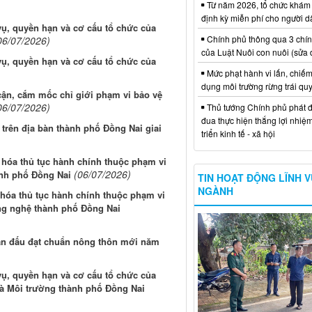
Từ năm 2026, tổ chức khám
định kỳ miễn phí cho người d
ụ, quyền hạn và cơ cấu tổ chức của
Chính phủ thông qua 3 chí
06/07/2026)
của Luật Nuôi con nuôi (sửa 
ụ, quyền hạn và cơ cấu tổ chức của
Mức phạt hành vi lấn, chiếm
dụng môi trường rừng trái qu
ận, cắm mốc chỉ giới phạm vi bảo vệ
06/07/2026)
Thủ tướng Chính phủ phát đ
đua thực hiện thắng lợi nhiệ
trên địa bàn thành phố Đồng Nai giai
triển kinh tế - xã hội
 hóa thủ tục hành chính thuộc phạm vi
(06/07/2026)
ành phố Đồng Nai
TIN HOẠT ĐỘNG LĨNH 
NGÀNH
hóa thủ tục hành chính thuộc phạm vi
ng nghệ thành phố Đồng Nai
hấn đấu đạt chuẩn nông thôn mới năm
ụ, quyền hạn và cơ cấu tổ chức của
và Môi trường thành phố Đồng Nai