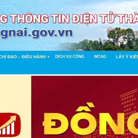
CHỈ ĐẠO – ĐIỀU HÀNH
DỊCH VỤ CÔNG
WCAG
LẤY Ý KIẾ
▼