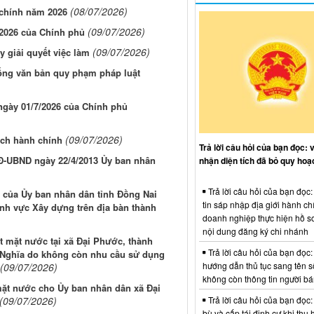
(08/07/2026)
h chính năm 2026
(09/07/2026)
/2026 của Chính phủ
(09/07/2026)
 giải quyết việc làm
hống văn bản quy phạm pháp luật
 ngày 01/7/2026 của Chính phủ
(09/07/2026)
ách hành chính
Trả lời câu hỏi của bạn đọc: 
QĐ-UBND ngày 22/4/2013 Ủy ban nhân
nhận diện tích đã bỏ quy hoạ
Trả lời câu hỏi của bạn đọc
 của Ủy ban nhân dân tỉnh Đồng Nai
tin sáp nhập địa giới hành ch
ĩnh vực Xây dựng trên địa bàn thành
doanh nghiệp thực hiện hồ sơ
nội dung đăng ký chi nhánh
ất mặt nước tại xã Đại Phước, thành
Trả lời câu hỏi của bạn đọc:
 Nghĩa do không còn nhu cầu sử dụng
hướng dẫn thủ tục sang tên s
(09/07/2026)
không còn thông tin người b
 mặt nước cho Ủy ban nhân dân xã Đại
Trả lời câu hỏi của bạn đọc:
(09/07/2026)
bù và cấp tái định cư khi thu 