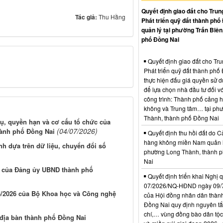
Quyết định giao đất cho Trun
Tác giả:
Thu Hằng
Phát triển quỹ đất thành phố
quản lý tại phường Trấn Biên
phố Đồng Nai
Quyết định giao đất cho Tr
Phát triển quỹ đất thành phố
thực hiện đấu giá quyền sử d
để lựa chọn nhà đầu tư đối vớ
công trình: Thành phố cảng 
không và Trung tâm… tại ph
Thành, thành phố Đồng Nai
ụ, quyền hạn và cơ cấu tổ chức của
(04/07/2026)
hành phố Đồng Nai
Quyết định thu hồi đất do C
hàng không miền Nam quản l
nh dựa trên dữ liệu, chuyển đổi số
phường Long Thành, thành 
Nai
6 của Đảng ủy UBND thành phố
Quyết định triển khai Nghị 
07/2026/NQ-HĐND ngày 09/
/2026 của Bộ Khoa học và Công nghệ
của Hội đồng nhân dân thàn
Đồng Nai quy định nguyên tắc
chí,… vùng đồng bào dân tộc
n địa bàn thành phố Đồng Nai