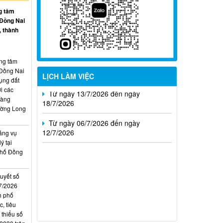
09/8/2026
g tâm
 Đồng Nai
Từ ngày 27/7/2026 đến ngày
, thành
02/8/2026
Từ ngày 20/7/2026 đến ngày
26/7/2026
ung tâm
 Đồng Nai
LỊCH LÀM VIỆC
ụng đất
Từ ngày 13/7/2026 đến ngày
i các
18/7/2026
hàng
ường Long
Từ ngày 06/7/2026 đến ngày
12/7/2026
ảng vụ
ý tại
phố Đồng
quyết số
7/2026
h phố
, tiêu
 thiểu số