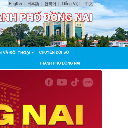
English
日本語
한국어
Tiếng Việt
中文
N VÀ ĐỐI THOẠI
CHUYỂN ĐỔI SỐ
▼
THÀNH PHỐ ĐỒNG NAI