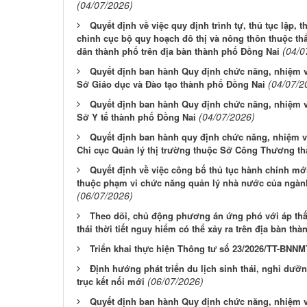
(04/07/2026)
Quyết định về việc quy định trình tự, thủ tục lập, 
chỉnh cục bộ quy hoạch đô thị và nông thôn thuộc t
(04/0
dân thành phố trên địa bàn thành phố Đồng Nai
Quyết định ban hành Quy định chức năng, nhiệm v
(04/07/2
Sở Giáo dục và Đào tạo thành phố Đồng Nai
Quyết định ban hành Quy định chức năng, nhiệm v
(04/07/2026)
Sở Y tế thành phố Đồng Nai
Quyết định ban hành quy định chức năng, nhiệm v
Chi cục Quản lý thị trường thuộc Sở Công Thương t
Quyết định về việc công bố thủ tục hành chính mớ
thuộc phạm vi chức năng quản lý nhà nước của ngành
(06/07/2026)
Theo dõi, chủ động phương án ứng phó với áp thấp
thái thời tiết nguy hiểm có thể xảy ra trên địa bàn th
Triển khai thực hiện Thông tư số 23/2026/TT-BNNM
Định hướng phát triển du lịch sinh thái, nghỉ dưỡn
(06/07/2026)
trục kết nối mới
Quyết định ban hành Quy định chức năng, nhiệm v