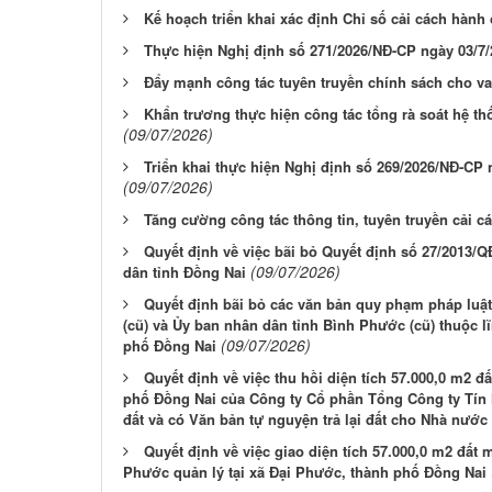
Kế hoạch triển khai xác định Chỉ số cải cách hàn
Thực hiện Nghị định số 271/2026/NĐ-CP ngày 03/7
Đẩy mạnh công tác tuyên truyền chính sách cho vay
Khẩn trương thực hiện công tác tổng rà soát hệ t
(09/07/2026)
Triển khai thực hiện Nghị định số 269/2026/NĐ-CP
(09/07/2026)
Tăng cường công tác thông tin, tuyên truyền cải c
Quyết định về việc bãi bỏ Quyết định số 27/2013/
(09/07/2026)
dân tỉnh Đồng Nai
Quyết định bãi bỏ các văn bản quy phạm pháp luật
(cũ) và Ủy ban nhân dân tỉnh Bình Phước (cũ) thuộc l
(09/07/2026)
phố Đồng Nai
Quyết định về việc thu hồi diện tích 57.000,0 m2 đ
phố Đồng Nai của Công ty Cổ phần Tổng Công ty Tín
đất và có Văn bản tự nguyện trả lại đất cho Nhà nước
Quyết định về việc giao diện tích 57.000,0 m2 đất
Phước quản lý tại xã Đại Phước, thành phố Đồng Nai