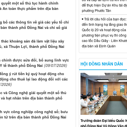
 quyết một số thủ tục hành chính
để thực hiện Dự án Khu tái đị
 An toàn thực phẩm trên địa bàn
phường Phước Tân
Trả lời câu hỏi của bạn đọc:
bố các thông tin về giá các yếu tố chi
đến tình trạng hạ tầng giao t
a bàn thành phố Đồng Nai và chỉ số giá
Quốc lộ 20 và hoạt động của
phương tiện phục vụ thi công
cao tốc Dầu Giây - Liên Khươ
thác khoáng sản đá làm vật liệu xây
địa bàn xã Định Quán
, xã Thuận Lợi, thành phố Đồng Nai
 chính được sửa đổi, bổ sung lĩnh vực
HỘI ĐỒNG NHÂN DÂN
(09/07/2026)
Y tế thành phố Đồng Nai
ồng ý rút tiền ký quỹ hoạt động cho
 động cho thuê lại lao động đối với các
7/2026)
c và Công nghệ giải quyết một số thủ
 và hạt nhân trên địa bàn thành phố
lĩnh vực công nghiệp công nghệ số; bưu
iện tử trên địa bàn thành phố Đồng Nai
Trưởng đoàn Đại biểu Quốc h
phố Đồng Nai Vũ Hồng Văn đ