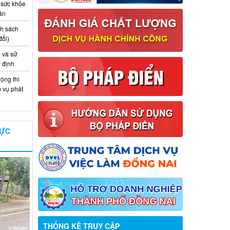
 sức khỏe
ân
nh sách
đổi)
 và sử
y định
ộng thi
m vụ phát
VỰC
Thông báo về việc tuyển dụng viên
chức năm 2026
THỐNG KÊ TRUY CẬP