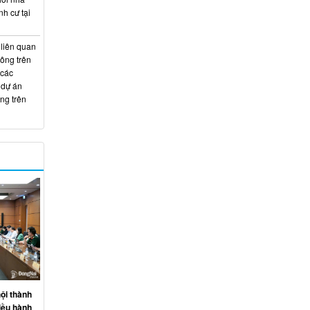
nh cư tại
 liên quan
hông trên
 các
 dự án
ng trên
ội thành
iều hành