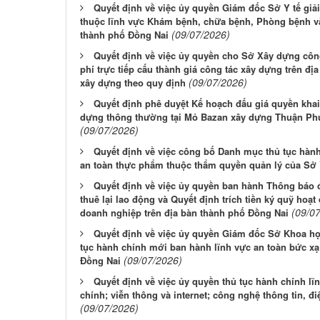
Quyết định về việc ủy quyền Giám đốc Sở Y tế giải
thuộc lĩnh vực Khám bệnh, chữa bệnh, Phòng bệnh và
(09/07/2026)
thành phố Đồng Nai
Quyết định về việc ủy quyền cho Sở Xây dựng công 
phí trực tiếp cấu thành giá công tác xây dựng trên đị
(09/07/2026)
xây dựng theo quy định
Quyết định phê duyệt Kế hoạch đấu giá quyền khai 
dựng thông thường tại Mỏ Bazan xây dựng Thuận Phú
(09/07/2026)
Quyết định về việc công bố Danh mục thủ tục hành
an toàn thực phẩm thuộc thẩm quyền quản lý của Sở 
Quyết định về việc ủy quyền ban hành Thông báo đ
thuê lại lao động và Quyết định trích tiền ký quỹ hoạt
(09/0
doanh nghiệp trên địa bàn thành phố Đồng Nai
Quyết định về việc ủy quyền Giám đốc Sở Khoa họ
tục hành chính mới ban hành lĩnh vực an toàn bức xạ
(09/07/2026)
Đồng Nai
Quyết định về việc ủy quyền thủ tục hành chính 
chính; viễn thông và internet; công nghệ thông tin, đ
(09/07/2026)