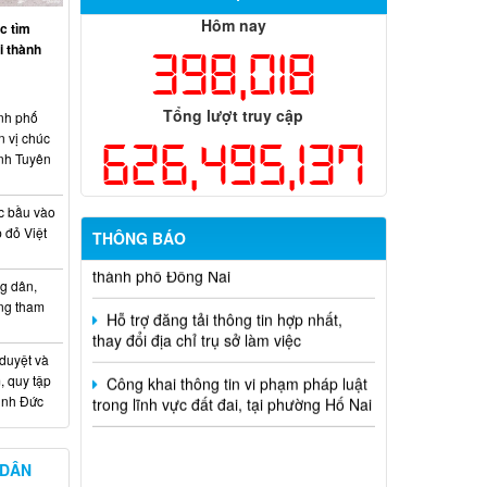
Hôm nay
Thông báo tuyển chọn tổ chức và cá
c tìm
nhân chủ trì thực hiện nhiệm vụ khoa
ại thành
398,018
học và công nghệ cấp thành phố sử
dụng ngân sách nhà nước đặt hàng thực
hiện năm 2026 (đợt 1) lần 3
Tổng lượt truy cập
nh phố
n vị chúc
626,495,137
Kế hoạch Thông tin, tuyên truyền triển
nh Tuyên
khai Kế hoạch Khám sức khỏe định kỳ
hoặc khám sàng lọc miễn phí ít nhất mỗi
c bầu vào
năm một lần cho người dân trên địa bàn
 đỏ Việt
thành phố Đồng Nai
THÔNG BÁO
Hỗ trợ đăng tải thông tin hợp nhất,
g dân,
thay đổi địa chỉ trụ sở làm việc
ống tham
Công khai thông tin vi phạm pháp luật
 duyệt và
trong lĩnh vực đất đai, tại phường Hố Nai
, quy tập
Minh Đức
 DÂN