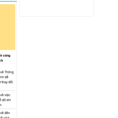
về công
ch
: về Thông
ính để
 thay đổi
 về việc
ổ đỏ khi
án
 về đền
hồi nhà