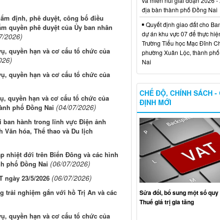
và miền núi giai đoạn 2026 -
địa bàn thành phố Đồng Nai
thẩm định, phê duyệt, công bố điều
Quyết định giao đất cho Ba
hẩm quyền phê duyệt của Ủy ban nhân
dự án khu vực 07 để thực hiệ
7/2026)
Trường Tiểu học Mạc Đĩnh Chi
ụ, quyền hạn và cơ cấu tổ chức của
phường Xuân Lộc, thành ph
026)
Nai
ụ, quyền hạn và cơ cấu tổ chức của
CHẾ ĐỘ, CHÍNH SÁCH -
ụ, quyền hạn và cơ cấu tổ chức của
ĐỊNH MỚI
(04/07/2026)
hành phố Đồng Nai
i ban hành trong lĩnh vực Điện ảnh
 Văn hóa, Thể thao và Du lịch
 nhiệt đới trên Biển Đông và các hình
(06/07/2026)
ành phố Đồng Nai
(06/07/2026)
T ngày 23/5/2026
g trải nghiệm gắn với hồ Trị An và các
Sửa đổi, bổ sung một số quy 
Thuế giá trị gia tăng
ụ, quyền hạn và cơ cấu tổ chức của