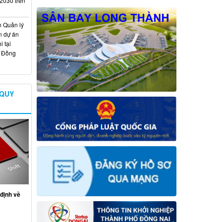
 2030 trên
n Quản lý
n dự án
 tại
ố Đồng
 QUY
định về