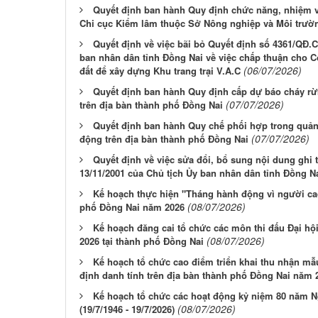
Quyết định ban hành Quy định chức năng, nhiệm v
Chi cục Kiểm lâm thuộc Sở Nông nghiệp và Môi trườ
Quyết định về việc bãi bỏ Quyết định số 4361/QĐ.
ban nhân dân tỉnh Đồng Nai về việc chấp thuận cho C
(06/07/2026)
đất để xây dựng Khu trang trại V.A.C
Quyết định ban hành Quy định cấp dự báo cháy rừ
(07/07/2026)
trên địa bàn thành phố Đồng Nai
Quyết định ban hành Quy chế phối hợp trong quản 
(07/07/2026)
động trên địa bàn thành phố Đồng Nai
Quyết định về việc sửa đổi, bổ sung nội dung ghi
13/11/2001 của Chủ tịch Ủy ban nhân dân tỉnh Đồng N
Kế hoạch thực hiện "Tháng hành động vì người cao
(08/07/2026)
phố Đồng Nai năm 2026
Kế hoạch đăng cai tổ chức các môn thi đấu Đại hộ
(08/07/2026)
2026 tại thành phố Đồng Nai
Kế hoạch tổ chức cao điểm triển khai thu nhận mẫ
định danh tính trên địa bàn thành phố Đồng Nai năm 
Kế hoạch tổ chức các hoạt động kỷ niệm 80 năm N
(08/07/2026)
(19/7/1946 - 19/7/2026)