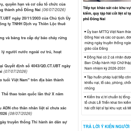
ụ, quyền hạn và cơ cấu tổ chức của
Tiếp tục khảo sát các khu vự
(06/07/2026)
ng thành phố Đồng Nai
kiếm, quy tập hài cốt liệt sĩ t
CT.UBT ngày 20/11/2003 của Chủ tịch Ủy
phố Đồng Nai
ông ty TNHH Dịch vụ Thiên Lộc thuê
Ủy ban MTTQ Việt Nam thà
Đồng Nai và các cơ quan, đơ
ng và bảng tra cấp dự báo cháy rừng
mừng ngày truyền thống ngà
giáo của Đảng
lý người nước ngoài cư trú, hoạt
Đồng Nai có 2 cá nhân đượ
Ban Chấp hành Hội Chữ thập
 tại Quyết định số 4043/QĐ.CT.UBT ngày
Nam nhiệm kỳ 2026-2031
(07/07/2026)
ai
Tập huấn pháp luật tiếp côn
 tuổi Việt Nam" trên địa bàn thành
khiếu nại, tố cáo, phòng, ch
nhũng
i Thể thao toàn quốc lần thứ X năm
Kiểm tra vị trí chuẩn bị tổng
tổ chức Lễ Triển khai tìm kiếm
u ADN cho thân nhân liệt sĩ chưa xác
hài cốt liệt sĩ tại khu vực xã 
(08/07/2026)
2026
gày truyền thống Thi hành án dân sự
TRẢ LỜI Ý KIẾN NGƯỜI