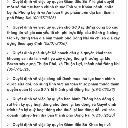
Quyết định về việc ủy quyền Giám đốc Sở Y tế giải quyết
một số thủ tục hành chính thuộc lĩnh vực Khám bệnh, chữa
bệnh, Phòng bệnh và An toàn thực phẩm trên địa bàn thành
(09/07/2026)
phố Đồng Nai
Quyết định về việc ủy quyền cho Sở Xây dựng công bố các
thông tin về giá các yếu tố chi phí trực tiếp cấu thành giá công
tác xây dựng trên địa bàn thành phố Đồng Nai và chỉ số giá xây
(09/07/2026)
dựng theo quy định
Quyết định phê duyệt Kế hoạch đấu giá quyền khai thác
khoáng sản đá làm vật liệu xây dựng thông thường tại Mỏ
Bazan xây dựng Thuận Phú, xã Thuận Lợi, thành phố Đồng Nai
(09/07/2026)
Quyết định về việc công bố Danh mục thủ tục hành chính
được sửa đổi, bổ sung lĩnh vực an toàn thực phẩm thuộc thẩm
(09/07/2026)
quyền quản lý của Sở Y tế thành phố Đồng Nai
Quyết định về việc ủy quyền ban hành Thông báo đồng ý
rút tiền ký quỹ hoạt động cho thuê lại lao động và Quyết định
trích tiền ký quỹ hoạt động cho thuê lại lao động đối với các
(09/07/2026)
doanh nghiệp trên địa bàn thành phố Đồng Nai
Quyết định về việc ủy quyền Giám đốc Sở Khoa học và