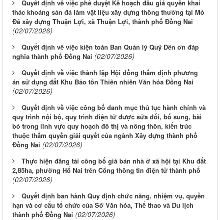
Quyết định về việc phê duyệt Kế hoạch đấu giá quyền khai
thác khoáng sản đá làm vật liệu xây dựng thông thường tại Mỏ
Đá xây dựng Thuận Lợi, xã Thuận Lợi, thành phố Đồng Nai
(02/07/2026)
Quyết định về việc kiện toàn Ban Quản lý Quỹ Đền ơn đáp
(02/07/2026)
nghĩa thành phố Đồng Nai
Quyết định về việc thành lập Hội đồng thẩm định phương
án sử dụng đất Khu Bảo tồn Thiên nhiên Văn hóa Đồng Nai
(02/07/2026)
Quyết định về việc công bố danh mục thủ tục hành chính và
quy trình nội bộ, quy trình điện tử được sửa đổi, bổ sung, bãi
bỏ trong lĩnh vực quy hoạch đô thị và nông thôn, kiến trúc
thuộc thẩm quyền giải quyết của ngành Xây dựng thành phố
(02/07/2026)
Đồng Nai
Thực hiện đăng tải công bố giá bán nhà ở xã hội tại Khu đất
2,85ha, phường Hố Nai trên Cổng thông tin điện tử thành phố
(02/07/2026)
Quyết định ban hành Quy định chức năng, nhiệm vụ, quyền
hạn và cơ cấu tổ chức của Sở Văn hóa, Thể thao và Du lịch
(02/07/2026)
thành phố Đồng Nai