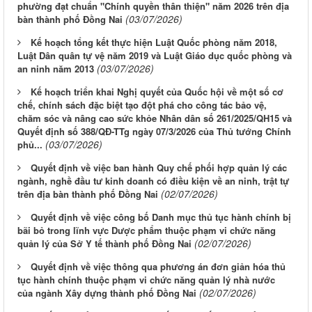
phường đạt chuẩn "Chính quyền thân thiện" năm 2026 trên địa
(03/07/2026)
bàn thành phố Đồng Nai
Kế hoạch tổng kết thực hiện Luật Quốc phòng năm 2018,
Luật Dân quân tự vệ năm 2019 và Luật Giáo dục quốc phòng và
(03/07/2026)
an ninh năm 2013
Kế hoạch triển khai Nghị quyết của Quốc hội về một số cơ
chế, chính sách đặc biệt tạo đột phá cho công tác bảo vệ,
chăm sóc và nâng cao sức khỏe Nhân dân số 261/2025/QH15 và
Quyết định số 388/QĐ-TTg ngày 07/3/2026 của Thủ tướng Chính
(03/07/2026)
phủ...
Quyết định về việc ban hành Quy chế phối hợp quản lý các
ngành, nghề đầu tư kinh doanh có điều kiện về an ninh, trật tự
(02/07/2026)
trên địa bàn thành phố Đồng Nai
Quyết định về việc công bố Danh mục thủ tục hành chính bị
bãi bỏ trong lĩnh vực Dược phẩm thuộc phạm vi chức năng
(02/07/2026)
quản lý của Sở Y tế thành phố Đồng Nai
Quyết định về việc thông qua phương án đơn giản hóa thủ
tục hành chính thuộc phạm vi chức năng quản lý nhà nước
(02/07/2026)
của ngành Xây dựng thành phố Đồng Nai