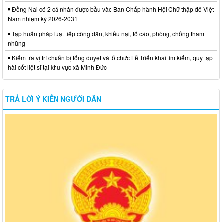
Đồng Nai có 2 cá nhân được bầu vào Ban Chấp hành Hội Chữ thập đỏ Việt
Nam nhiệm kỳ 2026-2031
Tập huấn pháp luật tiếp công dân, khiếu nại, tố cáo, phòng, chống tham
nhũng
Kiểm tra vị trí chuẩn bị tổng duyệt và tổ chức Lễ Triển khai tìm kiếm, quy tập
hài cốt liệt sĩ tại khu vực xã Minh Đức
TRẢ LỜI Ý KIẾN NGƯỜI DÂN