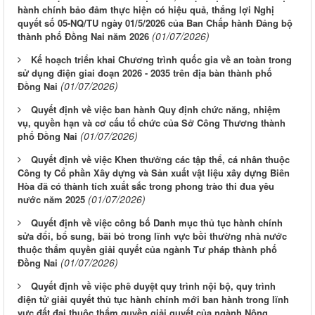
hành chính bảo đảm thực hiện có hiệu quả, thắng lợi Nghị
quyết số 05-NQ/TU ngày 01/5/2026 của Ban Chấp hành Đảng bộ
(01/07/2026)
thành phố Đồng Nai năm 2026
Kế hoạch triển khai Chương trình quốc gia về an toàn trong
sử dụng điện giai đoạn 2026 - 2035 trên địa bàn thành phố
(01/07/2026)
Đồng Nai
Quyết định về việc ban hành Quy định chức năng, nhiệm
vụ, quyền hạn và cơ cấu tổ chức của Sở Công Thương thành
(01/07/2026)
phố Đồng Nai
Quyết định về việc Khen thưởng các tập thể, cá nhân thuộc
Công ty Cổ phần Xây dựng và Sản xuất vật liệu xây dựng Biên
Hòa đã có thành tích xuất sắc trong phong trào thi đua yêu
(01/07/2026)
nước năm 2025
Quyết định về việc công bố Danh mục thủ tục hành chính
sửa đổi, bổ sung, bãi bỏ trong lĩnh vực bồi thường nhà nước
thuộc thẩm quyền giải quyết của ngành Tư pháp thành phố
(01/07/2026)
Đồng Nai
Quyết định về việc phê duyệt quy trình nội bộ, quy trình
điện tử giải quyết thủ tục hành chính mới ban hành trong lĩnh
vực đất đai thuộc thẩm quyền giải quyết của ngành Nông