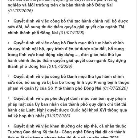
nghiệp và Môi trường trên địa bàn thành phố Đồng Nai
(01/07/2026)
Quyết định về việc công bố thủ tục hành chính nội bộ được
sửa đổi, bổ sung thuộc thẩm quyền giải quyết của ngành Tài
(01/07/2026)
chính thành phố Đồng Nai
Quyết định về việc công bố Danh mục thủ tục hành chính
và quy trình nội bộ, quy trình điện tử được sửa đổi, bổ sung
trong lĩnh vực hoạt động xây dựng…, đơn giản hóa thủ tục
hành chính thuộc thẩm quyền giải quyết của ngành Xây dựng
(01/07/2026)
thành phố Đồng Nai
Quyết định về việc công bố Danh mục thủ tục hành chính
sửa đổi, bổ sung và bị bãi bỏ trong lĩnh vực Phòng bệnh thuộc
(01/07/2026)
phạm vi quản lý của Sở Y tế thành phố Đồng Nai
Quyết định về việc phê duyệt danh mục văn bản quy phạm
pháp luật của Ủy ban nhân dân thành phố quy định chi tiết thi
hành các Luật, Nghị quyết được Quốc hội khoá XVI thông qua
(01/07/2026)
tại kỳ họp thứ nhất
Quyết định về việc khen thưởng các tập thể, cá nhân thuộc
Trường Cao đẳng Kỹ thuật - Công nghệ Đồng Nai đã có thành
tích xuất sắc trong phong trào thi đua yêu nước năm 2025