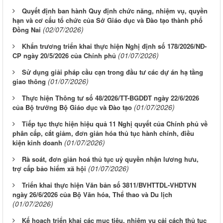
Quyết định ban hành Quy định chức năng, nhiệm vụ, quyền
hạn và cơ cấu tổ chức của Sở Giáo dục và Đào tạo thành phố
(02/07/2026)
Đồng Nai
Khẩn trương triển khai thực hiện Nghị định số 178/2026/NĐ-
(01/07/2026)
CP ngày 20/5/2026 của Chính phủ
Sử dụng giải pháp cầu cạn trong đầu tư các dự án hạ tầng
(01/07/2026)
giao thông
Thực hiện Thông tư số 48/2026/TT-BGDĐT ngày 22/6/2026
(01/07/2026)
của Bộ trưởng Bộ Giáo dục và Đào tạo
Tiếp tục thực hiện hiệu quả 11 Nghị quyết của Chính phủ về
phân cấp, cắt giảm, đơn giản hóa thủ tục hành chính, điều
(01/07/2026)
kiện kinh doanh
Rà soát, đơn giản hoá thủ tục uỷ quyền nhận lương hưu,
(01/07/2026)
trợ cấp bảo hiểm xã hội
Triển khai thực hiện Văn bản số 3811/BVHTTDL-VHDTVN
ngày 26/6/2026 của Bộ Văn hóa, Thể thao và Du lịch
(01/07/2026)
Kế hoạch triển khai các mục tiêu, nhiệm vụ cải cách thủ tục