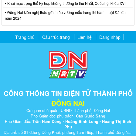
Khai mạc trọng thể Kỳ họp không thường lệ thứ Nhất, Quốc hội khóa XVI
Đồng Nai kiến nghị tháo gỡ nhiều vướng mắc trong thi hành Luật Đất đai
năm 2024
Trang chủ
Cấu trúc trang
Liên hệ
Đăng nhập
CỔNG THÔNG TIN ĐIỆN TỬ THÀNH PHỐ
ĐỒNG NAI
Cơ quan chủ quản: UBND Thành phố Đồng Nai
Phó Giám đốc phụ trách:
Cao Quốc Sang
Phó Giám đốc:
Trần Nam Đông - Hoàng Bình Long - Hoàng Thị Bích
Phú
Địa chỉ: số 81 đường Đồng Khởi, phường Tam Hiệp, Thành phố Đồng Nai.