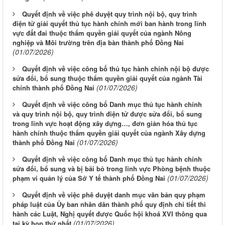
Quyết định về việc phê duyệt quy trình nội bộ, quy trình
điện tử giải quyết thủ tục hành chính mới ban hành trong lĩnh
vực đất đai thuộc thẩm quyền giải quyết của ngành Nông
nghiệp và Môi trường trên địa bàn thành phố Đồng Nai
(01/07/2026)
Quyết định về việc công bố thủ tục hành chính nội bộ được
sửa đổi, bổ sung thuộc thẩm quyền giải quyết của ngành Tài
(01/07/2026)
chính thành phố Đồng Nai
Quyết định về việc công bố Danh mục thủ tục hành chính
và quy trình nội bộ, quy trình điện tử được sửa đổi, bổ sung
trong lĩnh vực hoạt động xây dựng…, đơn giản hóa thủ tục
hành chính thuộc thẩm quyền giải quyết của ngành Xây dựng
(01/07/2026)
thành phố Đồng Nai
Quyết định về việc công bố Danh mục thủ tục hành chính
sửa đổi, bổ sung và bị bãi bỏ trong lĩnh vực Phòng bệnh thuộc
(01/07/2026)
phạm vi quản lý của Sở Y tế thành phố Đồng Nai
Quyết định về việc phê duyệt danh mục văn bản quy phạm
pháp luật của Ủy ban nhân dân thành phố quy định chi tiết thi
hành các Luật, Nghị quyết được Quốc hội khoá XVI thông qua
(01/07/2026)
tại kỳ họp thứ nhất