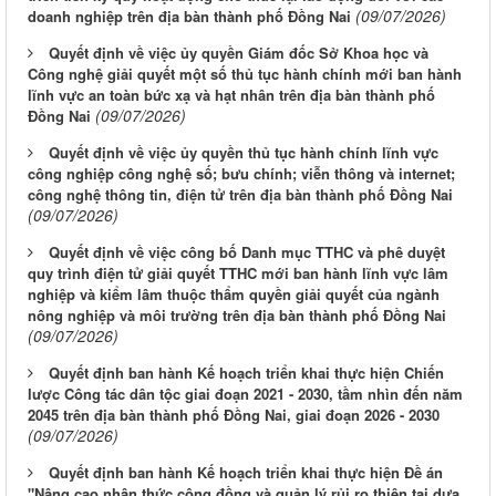
(09/07/2026)
doanh nghiệp trên địa bàn thành phố Đồng Nai
Quyết định về việc ủy quyền Giám đốc Sở Khoa học và
Công nghệ giải quyết một số thủ tục hành chính mới ban hành
lĩnh vực an toàn bức xạ và hạt nhân trên địa bàn thành phố
(09/07/2026)
Đồng Nai
Quyết định về việc ủy quyền thủ tục hành chính lĩnh vực
công nghiệp công nghệ số; bưu chính; viễn thông và internet;
công nghệ thông tin, điện tử trên địa bàn thành phố Đồng Nai
(09/07/2026)
Quyết định về việc công bố Danh mục TTHC và phê duyệt
quy trình điện tử giải quyết TTHC mới ban hành lĩnh vực lâm
nghiệp và kiểm lâm thuộc thẩm quyền giải quyết của ngành
nông nghiệp và môi trường trên địa bàn thành phố Đồng Nai
(09/07/2026)
Quyết định ban hành Kế hoạch triển khai thực hiện Chiến
lược Công tác dân tộc giai đoạn 2021 - 2030, tầm nhìn đến năm
2045 trên địa bàn thành phố Đồng Nai, giai đoạn 2026 - 2030
(09/07/2026)
Quyết định ban hành Kế hoạch triển khai thực hiện Đề án
"Nâng cao nhận thức cộng đồng và quản lý rủi ro thiên tai dựa