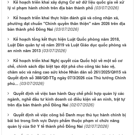
Kế hoạch triển khai xây dựng Cơ sở dữ liệu quốc gia về xử
(03/07/2026)
lý vi phạm hành chính trên địa bàn thành phố
Kế hoạch triển khai thực hiện đánh giá và công nhận xã,
phường đạt chuẩn "Chính quyền thân thiện" năm 2026 trên địa
(03/07/2026)
bàn thành phố Đồng Nai
Kế hoạch tổng kết thực hiện Luật Quốc phòng năm 2018,
Luật Dân quân tự vệ năm 2019 và Luật Giáo dục quốc phòng và
(03/07/2026)
an ninh năm 2013
Kế hoạch triển khai Nghị quyết của Quốc hội về một số cơ
chế, chính sách đặc biệt tạo đột phá cho công tác bảo vệ,
chăm sóc và nâng cao sức khỏe Nhân dân số 261/2025/QH15 và
Quyết định số 388/QĐ-TTg ngày 07/3/2026 của Thủ tướng Chính
(03/07/2026)
phủ...
Quyết định về việc ban hành Quy chế phối hợp quản lý các
ngành, nghề đầu tư kinh doanh có điều kiện về an ninh, trật tự
(02/07/2026)
trên địa bàn thành phố Đồng Nai
Quyết định về việc công bố Danh mục thủ tục hành chính bị
bãi bỏ trong lĩnh vực Dược phẩm thuộc phạm vi chức năng
(02/07/2026)
quản lý của Sở Y tế thành phố Đồng Nai