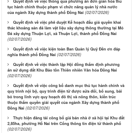
Quyết định về việc thông qua phương án đơn giản hóa thủ
tục hành chính thuộc phạm vi chức năng quản lý nhà nước
(02/07/2026)
của ngành Xây dựng thành phố Đồng Nai
Quyết định về việc phê duyệt Kế hoạch đấu giá quyền khai
thác khoáng sản đá làm vật liệu xây dựng thông thường tại Mỏ
Đá xây dựng Thuận Lợi, xã Thuận Lợi, thành phố Đồng Nai
(02/07/2026)
Quyết định về việc kiện toàn Ban Quản lý Quỹ Đền ơn đáp
(02/07/2026)
nghĩa thành phố Đồng Nai
Quyết định về việc thành lập Hội đồng thẩm định phương
án sử dụng đất Khu Bảo tồn Thiên nhiên Văn hóa Đồng Nai
(02/07/2026)
Quyết định về việc công bố danh mục thủ tục hành chính và
quy trình nội bộ, quy trình điện tử được sửa đổi, bổ sung, bãi
bỏ trong lĩnh vực quy hoạch đô thị và nông thôn, kiến trúc
thuộc thẩm quyền giải quyết của ngành Xây dựng thành phố
(02/07/2026)
Đồng Nai
Thực hiện đăng tải công bố giá bán nhà ở xã hội tại Khu đất
2,85ha, phường Hố Nai trên Cổng thông tin điện tử thành phố
(02/07/2026)