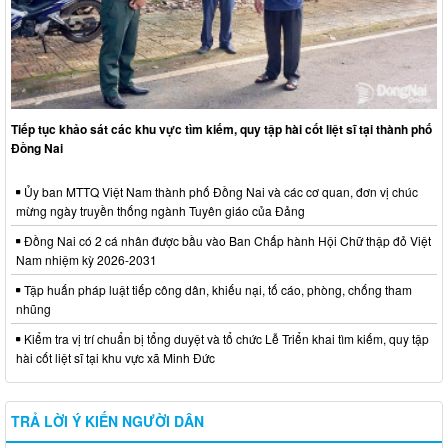
Tiếp tục khảo sát các khu vực tìm kiếm, quy tập hài cốt liệt sĩ tại thành phố
Đồng Nai
Ủy ban MTTQ Việt Nam thành phố Đồng Nai và các cơ quan, đơn vị chúc
mừng ngày truyền thống ngành Tuyên giáo của Đảng
Đồng Nai có 2 cá nhân được bầu vào Ban Chấp hành Hội Chữ thập đỏ Việt
Nam nhiệm kỳ 2026-2031
Tập huấn pháp luật tiếp công dân, khiếu nại, tố cáo, phòng, chống tham
nhũng
Kiểm tra vị trí chuẩn bị tổng duyệt và tổ chức Lễ Triển khai tìm kiếm, quy tập
hài cốt liệt sĩ tại khu vực xã Minh Đức
TRẢ LỜI Ý KIẾN NGƯỜI DÂN