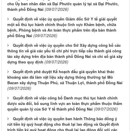
cho Ủy ban nhân dân xã Đại Phước quản lý tại xã Đại Phước,
(09/07/2026)
thành phố Đồng Nai
Quyết định về việc ủy quyền Giám đốc Sở Y tế giải quyết
một số thủ tục hành chính thuộc lĩnh vực Khám bệnh, chữa
bệnh, Phòng bệnh và An toàn thực phẩm trên địa bàn thành
(09/07/2026)
phố Đồng Nai
Quyết định về việc ủy quyền cho Sở Xây dựng công bố các
thông tin về giá các yếu tố chi phí trực tiếp cấu thành giá công
tác xây dựng trên địa bàn thành phố Đồng Nai và chỉ số giá xây
(09/07/2026)
dựng theo quy định
Quyết định phê duyệt Kế hoạch đấu giá quyền khai thác
khoáng sản đá làm vật liệu xây dựng thông thường tại Mỏ
Bazan xây dựng Thuận Phú, xã Thuận Lợi, thành phố Đồng Nai
(09/07/2026)
Quyết định về việc công bố Danh mục thủ tục hành chính
được sửa đổi, bổ sung lĩnh vực an toàn thực phẩm thuộc thẩm
(09/07/2026)
quyền quản lý của Sở Y tế thành phố Đồng Nai
Quyết định về việc ủy quyền ban hành Thông báo đồng ý
rút tiền ký quỹ hoạt động cho thuê lại lao động và Quyết định
trích tiền ký quỹ hoạt động cho thuê lại lao động đối với các