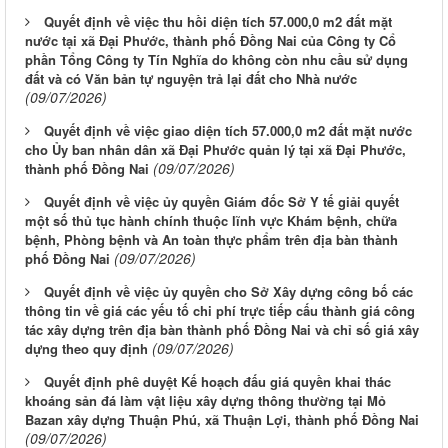
Quyết định về việc thu hồi diện tích 57.000,0 m2 đất mặt
nước tại xã Đại Phước, thành phố Đồng Nai của Công ty Cổ
phần Tổng Công ty Tín Nghĩa do không còn nhu cầu sử dụng
đất và có Văn bản tự nguyện trả lại đất cho Nhà nước
(09/07/2026)
Quyết định về việc giao diện tích 57.000,0 m2 đất mặt nước
cho Ủy ban nhân dân xã Đại Phước quản lý tại xã Đại Phước,
(09/07/2026)
thành phố Đồng Nai
Quyết định về việc ủy quyền Giám đốc Sở Y tế giải quyết
một số thủ tục hành chính thuộc lĩnh vực Khám bệnh, chữa
bệnh, Phòng bệnh và An toàn thực phẩm trên địa bàn thành
(09/07/2026)
phố Đồng Nai
Quyết định về việc ủy quyền cho Sở Xây dựng công bố các
thông tin về giá các yếu tố chi phí trực tiếp cấu thành giá công
tác xây dựng trên địa bàn thành phố Đồng Nai và chỉ số giá xây
(09/07/2026)
dựng theo quy định
Quyết định phê duyệt Kế hoạch đấu giá quyền khai thác
khoáng sản đá làm vật liệu xây dựng thông thường tại Mỏ
Bazan xây dựng Thuận Phú, xã Thuận Lợi, thành phố Đồng Nai
(09/07/2026)