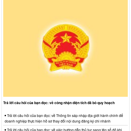
Trả lời câu hỏi của bạn đọc: về công nhận diện tích đã bỏ quy hoạch
Trả lời câu hỏi của bạn đọc: về Thông tin sáp nhập địa giới hành chính để
doanh nghiệp thực hiện hồ sơ thay đổi nội dung đăng ký chi nhánh
Trả lời câu hỏi của bạn đọc: về việc hướng dẫn thủ tục sang tên sổ đỏ khi