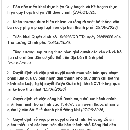
Đôn đốc triển khai thực hiện Quy hoạch và Kế hoạch thực
(29/06/2026)
hiện quy hoạch điện VIII điều chỉnh
Khẩn trương thực hiện nhiệm vụ tổng rà soát hệ thống văn
(29/06/2026)
bản quy phạm pháp luật trên địa bàn thành phố
Triển khai Quyết định số 19/2026/QĐ-TTg ngày 28/4/2026 của
(29/06/2026)
Thủ tướng Chính phủ
Tăng cường, tập trung thực hiện giải quyết các vấn đề về hộ
tịch cho nhóm dân cư yếu thế trên địa bàn thành phố
(29/06/2026)
Quyết định về việc phê duyệt danh mục văn bản quy phạm
pháp luật của Ủy ban nhân dân thành phố quy định chi tiết thi
hành các Luật, Nghị quyết được Quốc hội khoá XVI thông qua
(29/06/2026)
tại kỳ họp thứ nhất
Quyết định về việc công bố Danh mục thủ tục hành chính
mới ban hành trong lĩnh vực Y, dược cổ truyền thuộc phạm vi
(27/06/2026)
quản lý của Sở Y tế thành phố Đồng Nai
Quyết định về việc phê duyệt điều chỉnh, bổ sung Đề án
giảm thiểu khí các-bon trên địa bàn thành phố Đồng Nai đến