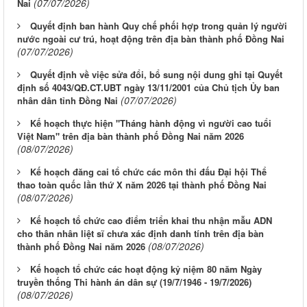
(07/07/2026)
Nai
Quyết định ban hành Quy chế phối hợp trong quản lý người
nước ngoài cư trú, hoạt động trên địa bàn thành phố Đồng Nai
(07/07/2026)
Quyết định về việc sửa đổi, bổ sung nội dung ghi tại Quyết
định số 4043/QĐ.CT.UBT ngày 13/11/2001 của Chủ tịch Ủy ban
(07/07/2026)
nhân dân tỉnh Đồng Nai
Kế hoạch thực hiện "Tháng hành động vì người cao tuổi
Việt Nam" trên địa bàn thành phố Đồng Nai năm 2026
(08/07/2026)
Kế hoạch đăng cai tổ chức các môn thi đấu Đại hội Thể
thao toàn quốc lần thứ X năm 2026 tại thành phố Đồng Nai
(08/07/2026)
Kế hoạch tổ chức cao điểm triển khai thu nhận mẫu ADN
cho thân nhân liệt sĩ chưa xác định danh tính trên địa bàn
(08/07/2026)
thành phố Đồng Nai năm 2026
Kế hoạch tổ chức các hoạt động kỷ niệm 80 năm Ngày
truyền thống Thi hành án dân sự (19/7/1946 - 19/7/2026)
(08/07/2026)