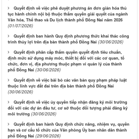
Quyết định về việc phê duyệt phương án đơn giản hóa thủ
tục hành chính nội bộ thuộc thẩm quyền giải quyết của ngành
Văn hóa, Thể thao và Du lịch thành phố Đồng Nai năm 2026
(01/07/2026)
Quyết định ban hành Quy định phương thức khai thác công
(30/06/2026)
trình thủy lợi trên địa bàn thành phố Đồng Nai
Quyết định phân cấp thẩm quyền quyết định tiêu chuẩn,
định mức sử dụng máy móc, thiết bị đối với các cơ quan, tổ
chức, đơn vị, địa phương thuộc phạm vi quản lý của thành
(30/06/2026)
phố Đồng Nai
Quyết định về việc bãi bỏ các văn bản quy phạm pháp luật
thuộc lĩnh vực đất đai trên địa bàn thành phố Đồng Nai
(30/06/2026)
Quyết định về việc ủy quyền tiếp nhận đăng ký môi trường
đối với các dự án đầu tư, cơ sở thuộc đối tượng phải đăng ký
(30/06/2026)
môi trường
Quyết định ban hành Quy định chức năng, nhiệm vụ, quyền
hạn và cơ cấu tổ chức của Văn phòng Ủy ban nhân dân thành
(29/06/2026)
phố Đồng Nai