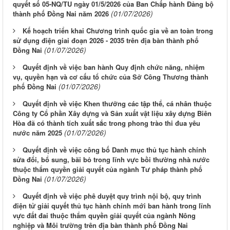
quyết số 05-NQ/TU ngày 01/5/2026 của Ban Chấp hành Đảng bộ
(01/07/2026)
thành phố Đồng Nai năm 2026
Kế hoạch triển khai Chương trình quốc gia về an toàn trong
sử dụng điện giai đoạn 2026 - 2035 trên địa bàn thành phố
(01/07/2026)
Đồng Nai
Quyết định về việc ban hành Quy định chức năng, nhiệm
vụ, quyền hạn và cơ cấu tổ chức của Sở Công Thương thành
(01/07/2026)
phố Đồng Nai
Quyết định về việc Khen thưởng các tập thể, cá nhân thuộc
Công ty Cổ phần Xây dựng và Sản xuất vật liệu xây dựng Biên
Hòa đã có thành tích xuất sắc trong phong trào thi đua yêu
(01/07/2026)
nước năm 2025
Quyết định về việc công bố Danh mục thủ tục hành chính
sửa đổi, bổ sung, bãi bỏ trong lĩnh vực bồi thường nhà nước
thuộc thẩm quyền giải quyết của ngành Tư pháp thành phố
(01/07/2026)
Đồng Nai
Quyết định về việc phê duyệt quy trình nội bộ, quy trình
điện tử giải quyết thủ tục hành chính mới ban hành trong lĩnh
vực đất đai thuộc thẩm quyền giải quyết của ngành Nông
nghiệp và Môi trường trên địa bàn thành phố Đồng Nai