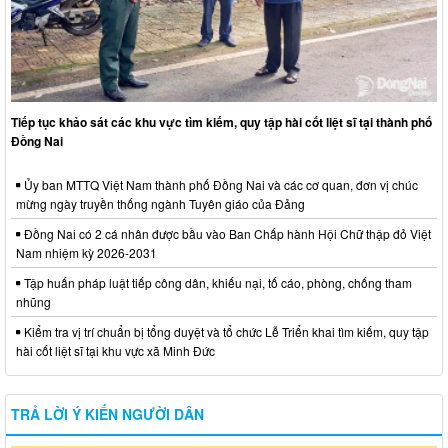
Tiếp tục khảo sát các khu vực tìm kiếm, quy tập hài cốt liệt sĩ tại thành phố
Đồng Nai
Ủy ban MTTQ Việt Nam thành phố Đồng Nai và các cơ quan, đơn vị chúc
mừng ngày truyền thống ngành Tuyên giáo của Đảng
Đồng Nai có 2 cá nhân được bầu vào Ban Chấp hành Hội Chữ thập đỏ Việt
Nam nhiệm kỳ 2026-2031
Tập huấn pháp luật tiếp công dân, khiếu nại, tố cáo, phòng, chống tham
nhũng
Kiểm tra vị trí chuẩn bị tổng duyệt và tổ chức Lễ Triển khai tìm kiếm, quy tập
hài cốt liệt sĩ tại khu vực xã Minh Đức
TRẢ LỜI Ý KIẾN NGƯỜI DÂN