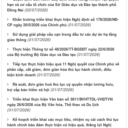
hạn và cơ cấu tổ chức của Sở Giáo dục và Đào tạo thành phố
(02/07/2026)
Đồng Nai
Khẩn trương triển khai thực hiện Nghị định số 178/2026/NĐ-
(01/07/2026)
CP ngày 20/5/2026 của Chính phủ
Sử dụng giải pháp cầu cạn trong đầu tư các dự án hạ tầng
(01/07/2026)
giao thông
Thực hiện Thông tư số 48/2026/TT-BGDĐT ngày 22/6/2026
(01/07/2026)
của Bộ trưởng Bộ Giáo dục và Đào tạo
Tiếp tục thực hiện hiệu quả 11 Nghị quyết của Chính phủ về
phân cấp, cắt giảm, đơn giản hóa thủ tục hành chính, điều
(01/07/2026)
kiện kinh doanh
Rà soát, đơn giản hoá thủ tục uỷ quyền nhận lương hưu,
(01/07/2026)
trợ cấp bảo hiểm xã hội
Triển khai thực hiện Văn bản số 3811/BVHTTDL-VHDTVN
ngày 26/6/2026 của Bộ Văn hóa, Thể thao và Du lịch
(01/07/2026)
Kế hoạch triển khai các mục tiêu, nhiệm vụ cải cách thủ tục
hành chính bảo đảm thực hiện có hiệu quả, thắng lợi Nghị