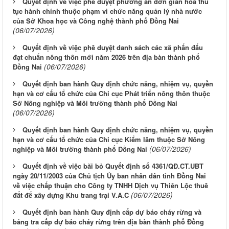
Quyết định về việc phê duyệt phương án đơn giản hóa thủ
tục hành chính thuộc phạm vi chức năng quản lý nhà nước
của Sở Khoa học và Công nghệ thành phố Đồng Nai
(06/07/2026)
Quyết định về việc phê duyệt danh sách các xã phấn đấu
đạt chuẩn nông thôn mới năm 2026 trên địa bàn thành phố
(06/07/2026)
Đồng Nai
Quyết định ban hành Quy định chức năng, nhiệm vụ, quyền
hạn và cơ cấu tổ chức của Chi cục Phát triển nông thôn thuộc
Sở Nông nghiệp và Môi trường thành phố Đồng Nai
(06/07/2026)
Quyết định ban hành Quy định chức năng, nhiệm vụ, quyền
hạn và cơ cấu tổ chức của Chi cục Kiểm lâm thuộc Sở Nông
(06/07/2026)
nghiệp và Môi trường thành phố Đồng Nai
Quyết định về việc bãi bỏ Quyết định số 4361/QĐ.CT.UBT
ngày 20/11/2003 của Chủ tịch Ủy ban nhân dân tỉnh Đồng Nai
về việc chấp thuận cho Công ty TNHH Dịch vụ Thiên Lộc thuê
(06/07/2026)
đất để xây dựng Khu trang trại V.A.C
Quyết định ban hành Quy định cấp dự báo cháy rừng và
bảng tra cấp dự báo cháy rừng trên địa bàn thành phố Đồng