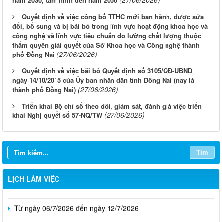
(27/06/2026)
năm 2030, tầm nhìn đến năm 2050
Quyết định về việc công bố TTHC mới ban hành, được sửa
đổi, bổ sung và bị bãi bỏ trong lĩnh vực hoạt động khoa học và
công nghệ và lĩnh vực tiêu chuẩn đo lường chất lượng thuộc
thẩm quyền giải quyết của Sở Khoa học và Công nghệ thành
(27/06/2026)
phố Đồng Nai
Quyết định về việc bãi bỏ Quyết định số 3105/QĐ-UBND
ngày 14/10/2015 của Ủy ban nhân dân tỉnh Đồng Nai (nay là
(27/06/2026)
thành phố Đồng Nai)
Triển khai Bộ chỉ số theo dõi, giám sát, đánh giá việc triển
(27/06/2026)
khai Nghị quyết số 57-NQ/TW
Từ ngày 03/8/2026 đến ngày 09/8/2026
Từ ngày 27/7/2026 đến ngày 02/8/2026
Tìm
Từ ngày 20/7/2026 đến ngày 26/7/2026
LỊCH LÀM VIỆC
Từ ngày 13/7/2026 đến ngày 18/7/2026
Từ ngày 06/7/2026 đến ngày 12/7/2026