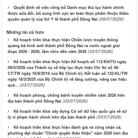
Quyết định về việc công bố Danh mục thủ tục hành chính
được sửa đổi, bổ sung lĩnh vực an toàn thực phẩm thuộc thẩm
(09/07/2026)
quyền quản lý của Sở Y tế thành phố Đồng Nai
Những tin cũ hơn
Kế hoạch triển khai thực hiện Chiến lược truyền thông
quảng bá hình ảnh thành phố Đồng Nai ra nước ngoài giai
(03/07/2026)
đoạn 2026 - 2030, tầm nhìn đến năm 2045
Kế hoạch triển khai thực hiện Kế hoạch số 112-KH/TU ngày
09/5/2026 của Thành ủy về tiếp tục thực hiện Chỉ thị số 36-
CT/TW ngày 16/8/2019 của Bộ Chính trị; Kết luận số 132-KL/TW
ngày 18/3/2025 của Bộ Chính trị về tăng cường, nâng cao hiệu
(03/07/2026)
quả...
Kế hoạch phòng, chống bệnh truyền nhiễm năm 2026 trên
(03/07/2026)
địa bàn thành phố Đồng Nai
Kế hoạch triển khai xây dựng Cơ sở dữ liệu quốc gia về xử
(03/07/2026)
lý vi phạm hành chính trên địa bàn thành phố
Kế hoạch triển khai thực hiện đánh giá và công nhận xã,
phường đạt chuẩn "Chính quyền thân thiện" năm 2026 trên địa