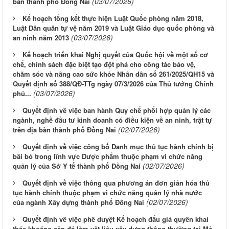
(03/07/2026)
bàn thành phố Đồng Nai
Kế hoạch tổng kết thực hiện Luật Quốc phòng năm 2018,
Luật Dân quân tự vệ năm 2019 và Luật Giáo dục quốc phòng và
(03/07/2026)
an ninh năm 2013
Kế hoạch triển khai Nghị quyết của Quốc hội về một số cơ
chế, chính sách đặc biệt tạo đột phá cho công tác bảo vệ,
chăm sóc và nâng cao sức khỏe Nhân dân số 261/2025/QH15 và
Quyết định số 388/QĐ-TTg ngày 07/3/2026 của Thủ tướng Chính
(03/07/2026)
phủ...
Quyết định về việc ban hành Quy chế phối hợp quản lý các
ngành, nghề đầu tư kinh doanh có điều kiện về an ninh, trật tự
(02/07/2026)
trên địa bàn thành phố Đồng Nai
Quyết định về việc công bố Danh mục thủ tục hành chính bị
bãi bỏ trong lĩnh vực Dược phẩm thuộc phạm vi chức năng
(02/07/2026)
quản lý của Sở Y tế thành phố Đồng Nai
Quyết định về việc thông qua phương án đơn giản hóa thủ
tục hành chính thuộc phạm vi chức năng quản lý nhà nước
(02/07/2026)
của ngành Xây dựng thành phố Đồng Nai
Quyết định về việc phê duyệt Kế hoạch đấu giá quyền khai
thác khoáng sản đá làm vật liệu xây dựng thông thường tại Mỏ