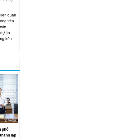
 liên quan
hông trên
 các
 dự án
ng trên
h phố
thành lập