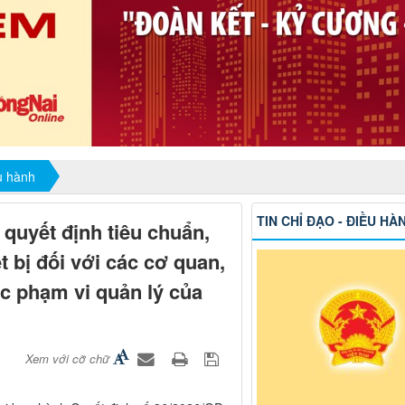
ều hành
TIN CHỈ ĐẠO - ĐIỀU HÀ
quyết định tiêu chuẩn,
 bị đối với các cơ quan,
ộc phạm vi quản lý của
Xem với cỡ chữ