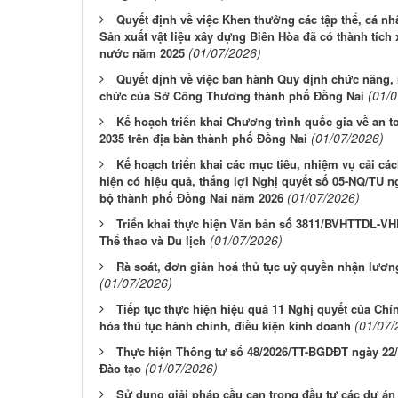
Quyết định về việc Khen thưởng các tập thể, cá n
Sản xuất vật liệu xây dựng Biên Hòa đã có thành tích 
(01/07/2026)
nước năm 2025
Quyết định về việc ban hành Quy định chức năng, 
(01/
chức của Sở Công Thương thành phố Đồng Nai
Kế hoạch triển khai Chương trình quốc gia về an t
(01/07/2026)
2035 trên địa bàn thành phố Đồng Nai
Kế hoạch triển khai các mục tiêu, nhiệm vụ cải cá
hiện có hiệu quả, thắng lợi Nghị quyết số 05-NQ/TU 
(01/07/2026)
bộ thành phố Đồng Nai năm 2026
Triển khai thực hiện Văn bản số 3811/BVHTTDL-VH
(01/07/2026)
Thể thao và Du lịch
Rà soát, đơn giản hoá thủ tục uỷ quyền nhận lươn
(01/07/2026)
Tiếp tục thực hiện hiệu quả 11 Nghị quyết của Chí
(01/07/
hóa thủ tục hành chính, điều kiện kinh doanh
Thực hiện Thông tư số 48/2026/TT-BGDĐT ngày 22/
(01/07/2026)
Đào tạo
Sử dụng giải pháp cầu cạn trong đầu tư các dự á