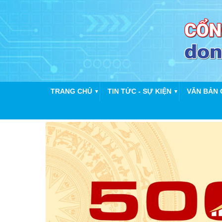
TRANG CHỦ
TIN TỨC - SỰ KIỆN
VĂN BẢN 
▼
▼