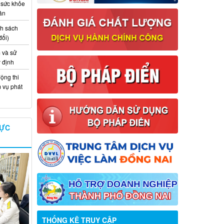
 sức khỏe
ân
nh sách
đổi)
 và sử
y định
ộng thi
m vụ phát
VỰC
Thông báo về việc tuyển dụng viên
chức năm 2026
Thông báo tuyển chọn tổ chức và cá
THỐNG KÊ TRUY CẬP
nhân chủ trì thực hiện nhiệm vụ khoa