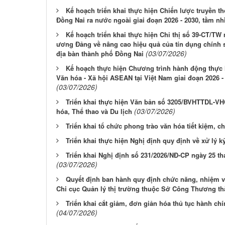
Kế hoạch triển khai thực hiện Chiến lược truyền 
Đồng Nai ra nước ngoài giai đoạn 2026 - 2030, tầm n
Kế hoạch triển khai thực hiện Chỉ thị số 39-CT/TW
ương Đảng về nâng cao hiệu quả của tín dụng chính s
(03/07/2026)
địa bàn thành phố Đồng Nai
Kế hoạch thực hiện Chương trình hành động thực
Văn hóa - Xã hội ASEAN tại Việt Nam giai đoạn 2026 -
(03/07/2026)
Triển khai thực hiện Văn bản số 3205/BVHTTDL-V
(03/07/2026)
hóa, Thể thao và Du lịch
Triển khai tổ chức phong trào văn hóa tiết kiệm, c
Triển khai thực hiện Nghị định quy định về xử lý k
Triển khai Nghị định số 231/2026/NĐ-CP ngày 25 t
(03/07/2026)
Quyết định ban hành quy định chức năng, nhiệm v
Chi cục Quản lý thị trường thuộc Sở Công Thương t
Triển khai cắt giảm, đơn giản hóa thủ tục hành chí
(04/07/2026)