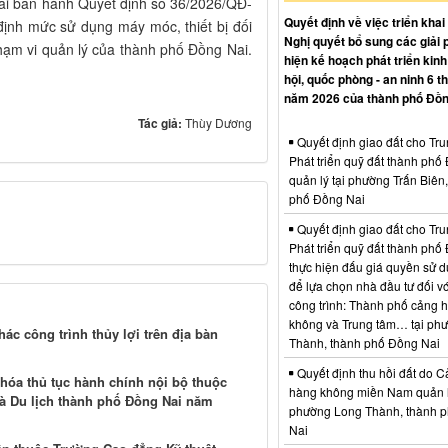
ai ban hành Quyết định số 36/2026/QĐ-
Quyết định về việc triển khai
ịnh mức sử dụng máy móc, thiết bị đối
Nghị quyết bổ sung các giải 
phạm vi quản lý của thành phố Đồng Nai.
hiện kế hoạch phát triển kinh 
hội, quốc phòng - an ninh 6 t
năm 2026 của thành phố Đồn
Tác giả:
Thùy Dương
Quyết định giao đất cho Tr
Phát triển quỹ đất thành phố
quản lý tại phường Trấn Biên
phố Đồng Nai
Quyết định giao đất cho Tr
Phát triển quỹ đất thành phố
thực hiện đấu giá quyền sử d
để lựa chọn nhà đầu tư đối vớ
công trình: Thành phố cảng 
không và Trung tâm… tại ph
c công trình thủy lợi trên địa bàn
Thành, thành phố Đồng Nai
Quyết định thu hồi đất do C
hóa thủ tục hành chính nội bộ thuộc
hàng không miền Nam quản l
và Du lịch thành phố Đồng Nai năm
phường Long Thành, thành 
Nai