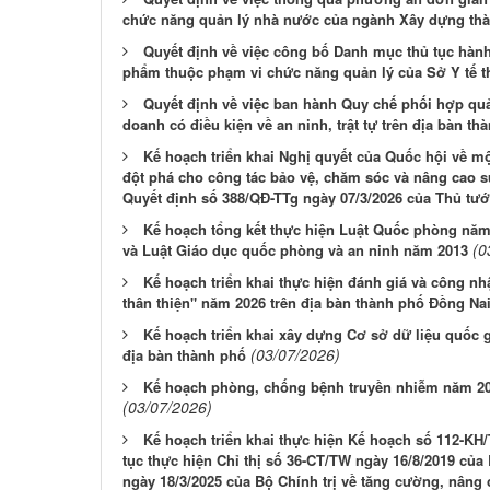
chức năng quản lý nhà nước của ngành Xây dựng th
Quyết định về việc công bố Danh mục thủ tục hành
phẩm thuộc phạm vi chức năng quản lý của Sở Y tế 
Quyết định về việc ban hành Quy chế phối hợp quả
doanh có điều kiện về an ninh, trật tự trên địa bàn t
Kế hoạch triển khai Nghị quyết của Quốc hội về mộ
đột phá cho công tác bảo vệ, chăm sóc và nâng cao 
Quyết định số 388/QĐ-TTg ngày 07/3/2026 của Thủ tướ
Kế hoạch tổng kết thực hiện Luật Quốc phòng năm
(0
và Luật Giáo dục quốc phòng và an ninh năm 2013
Kế hoạch triển khai thực hiện đánh giá và công n
thân thiện" năm 2026 trên địa bàn thành phố Đồng Na
Kế hoạch triển khai xây dựng Cơ sở dữ liệu quốc g
(03/07/2026)
địa bàn thành phố
Kế hoạch phòng, chống bệnh truyền nhiễm năm 202
(03/07/2026)
Kế hoạch triển khai thực hiện Kế hoạch số 112-KH/
tục thực hiện Chỉ thị số 36-CT/TW ngày 16/8/2019 của 
ngày 18/3/2025 của Bộ Chính trị về tăng cường, nâng 