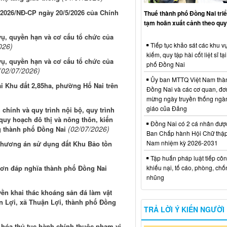
8/2026/NĐ-CP ngày 20/5/2026 của Chính
Thuế thành phố Đồng Nai triể
tạm hoãn xuất cảnh theo quy
ụ, quyền hạn và cơ cấu tổ chức của
Tiếp tục khảo sát các khu vự
026)
kiếm, quy tập hài cốt liệt sĩ tạ
ụ, quyền hạn và cơ cấu tổ chức của
phố Đồng Nai
(02/07/2026)
Ủy ban MTTQ Việt Nam thà
ại Khu đất 2,85ha, phường Hố Nai trên
Đồng Nai và các cơ quan, đơ
mừng ngày truyền thống ngà
giáo của Đảng
chính và quy trình nội bộ, quy trình
 quy hoạch đô thị và nông thôn, kiến
Đồng Nai có 2 cá nhân đượ
(02/07/2026)
g thành phố Đồng Nai
Ban Chấp hành Hội Chữ thập
Nam nhiệm kỳ 2026-2031
 phương án sử dụng đất Khu Bảo tồn
Tập huấn pháp luật tiếp côn
 ơn đáp nghĩa thành phố Đồng Nai
khiếu nại, tố cáo, phòng, ch
nhũng
yền khai thác khoáng sản đá làm vật
n Lợi, xã Thuận Lợi, thành phố Đồng
TRẢ LỜI Ý KIẾN NGƯỜI
 hóa thủ tục hành chính thuộc phạm vi