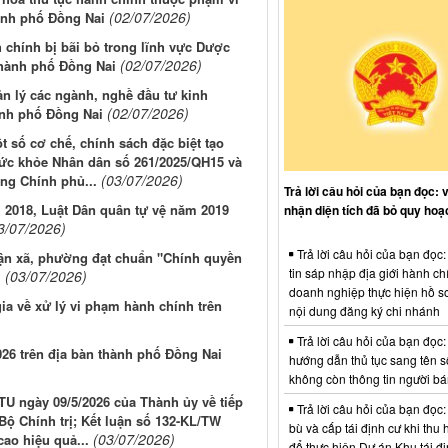
(02/07/2026)
ành phố Đồng Nai
 chính bị bãi bỏ trong lĩnh vực Dược
(02/07/2026)
thành phố Đồng Nai
n lý các ngành, nghề đầu tư kinh
(02/07/2026)
hành phố Đồng Nai
t số cơ chế, chính sách đặc biệt tạo
sức khỏe Nhân dân số 261/2025/QH15 và
(03/07/2026)
ng Chính phủ...
Trả lời câu hỏi của bạn đọc: 
 2018, Luật Dân quân tự vệ năm 2019
nhận diện tích đã bỏ quy hoạ
3/07/2026)
Trả lời câu hỏi của bạn đọc
hận xã, phường đạt chuẩn "Chính quyền
tin sáp nhập địa giới hành ch
(03/07/2026)
i
doanh nghiệp thực hiện hồ sơ
ia về xử lý vi phạm hành chính trên
nội dung đăng ký chi nhánh
Trả lời câu hỏi của bạn đọc:
6 trên địa bàn thành phố Đồng Nai
hướng dẫn thủ tục sang tên s
không còn thông tin người b
TU ngày 09/5/2026 của Thành ủy về tiếp
Trả lời câu hỏi của bạn đọc:
Bộ Chính trị; Kết luận số 132-KL/TW
bù và cấp tái định cư khi thu 
(03/07/2026)
cao hiệu quả...
để thực hiện Dự án Khu tái đị