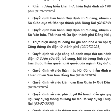
Khẩn trương triển khai thực hiện Nghị định số 17
(01/07/2026)
phủ
Quyết định ban hành Quy định chức năng, nhiệm v
(02/07/2
Sở Giáo dục và Đào tạo thành phố Đồng Nai
Quyết định ban hành Quy định chức năng, nhiệm v
Sở Văn hóa, Thể thao và Du lịch thành phố Đồng Nai
Thực hiện đăng tải công bố giá bán nhà ở xã hội t
(02/07/2026)
Cổng thông tin điện tử thành phố
Quyết định về việc công bố danh mục thủ tục hành 
điện tử được sửa đổi, bổ sung, bãi bỏ trong lĩnh vực
trúc thuộc thẩm quyền giải quyết của ngành Xây dựn
Quyết định về việc thành lập Hội đồng thẩm định
(02/07/2026)
Thiên nhiên Văn hóa Đồng Nai
Quyết định về việc kiện toàn Ban Quản lý Quỹ Đền
(02/07/2026)
Quyết định về việc phê duyệt Kế hoạch đấu giá qu
liệu xây dựng thông thường tại Mỏ Đá xây dựng Thuậ
(02/07/2026)
Nai
Quyết định về việc thông qua phương án đơn giản