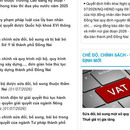
ân thuộc Trường Cao đẳng Kỹ thuật -
Quyết định triển khai Nghị 
phong trào thi đua yêu nước năm 2025
07/2026/NQ-HĐND ngày 09/
của Hội đồng nhân dân thàn
uy phạm pháp luật của Ủy ban nhân
Đồng Nai quy định nguyên tắc
ghị quyết được Quốc hội khoá XVI thông
chí,… vùng đồng bào dân tộc
và miền núi giai đoạn 2026 -
địa bàn thành phố Đồng Nai
 chính sửa đổi, bổ sung và bị bãi bỏ
a Sở Y tế thành phố Đồng Nai
CHẾ ĐỘ, CHÍNH SÁCH -
chính và quy trình nội bộ, quy trình
ĐỊNH MỚI
ộng xây dựng…, đơn giản hóa thủ tục
Xây dựng thành phố Đồng Nai
i bộ được sửa đổi, bổ sung thuộc thẩm
(01/07/2026)
 Nai
trình điện tử giải quyết thủ tục hành
m quyền giải quyết của ngành Nông
(01/07/2026)
i
Sửa đổi, bổ sung một số quy 
 chính sửa đổi, bổ sung, bãi bỏ trong
Thuế giá trị gia tăng
 quyết của ngành Tư pháp thành phố