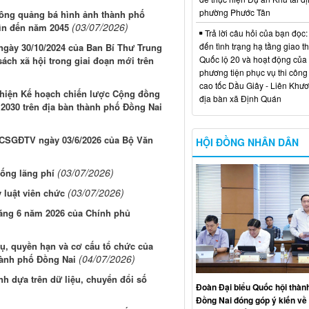
phường Phước Tân
thông quảng bá hình ảnh thành phố
(03/07/2026)
hìn đến năm 2045
Trả lời câu hỏi của bạn đọc:
đến tình trạng hạ tầng giao t
 ngày 30/10/2024 của Ban Bí Thư Trung
Quốc lộ 20 và hoạt động của
ách xã hội trong giai đoạn mới trên
phương tiện phục vụ thi công
cao tốc Dầu Giây - Liên Khươ
 hiện Kế hoạch chiến lược Cộng đồng
địa bàn xã Định Quán
 2030 trên địa bàn thành phố Đồng Nai
HCSGĐTV ngày 03/6/2026 của Bộ Văn
HỘI ĐỒNG NHÂN DÂN
(03/07/2026)
hống lãng phí
(03/07/2026)
ỷ luật viên chức
háng 6 năm 2026 của Chính phủ
ụ, quyền hạn và cơ cấu tổ chức của
(04/07/2026)
hành phố Đồng Nai
nh dựa trên dữ liệu, chuyển đổi số
Đoàn Đại biểu Quốc hội thàn
Đồng Nai đóng góp ý kiến về 