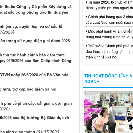
Từ năm 2026, tổ chức khám
hân thuộc Công ty Cổ phần Xây dựng và
định kỳ miễn phí cho người d
xuất sắc trong phong trào thi đua yêu
Chính phủ thông qua 3 chí
của Luật Nuôi con nuôi (sửa 
nhiệm vụ, quyền hạn và cơ cấu tổ
Mức phạt hành vi lấn, chiếm
07/2026)
dụng môi trường rừng trái qu
oàn trong sử dụng điện giai đoạn 2026 -
Thủ tướng Chính phủ phát đ
đua thực hiện thắng lợi nhiệ
ch thủ tục hành chính bảo đảm thực
triển kinh tế - xã hội
ngày 01/5/2026 của Ban Chấp hành Đảng
DTVN ngày 26/6/2026 của Bộ Văn hóa,
TIN HOẠT ĐỘNG LĨNH 
NGÀNH
g hưu, trợ cấp bảo hiểm xã hội
nh phủ về phân cấp, cắt giảm, đơn giản
2026)
6/2026 của Bộ trưởng Bộ Giáo dục và
(01/07/2026)
n hạ tầng giao thông