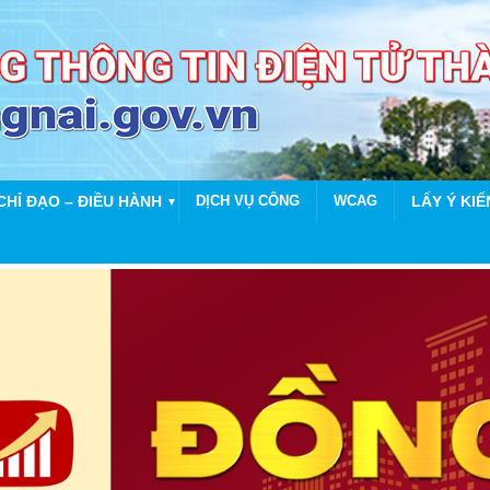
CHỈ ĐẠO – ĐIỀU HÀNH
DỊCH VỤ CÔNG
WCAG
LẤY Ý KIẾ
▼