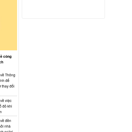
về công
ch
: về Thông
ính để
 thay đổi
 về việc
ổ đỏ khi
án
 về đền
hồi nhà
nh cư tại