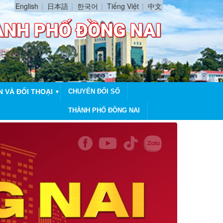
English
日本語
한국어
Tiếng Việt
中文
N VÀ ĐỐI THOẠI
CHUYỂN ĐỔI SỐ
▼
THÀNH PHỐ ĐỒNG NAI