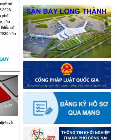
quyết số
7/2026
h phố
, tiêu
 thiểu số
 2030 trên
 QUY
định về