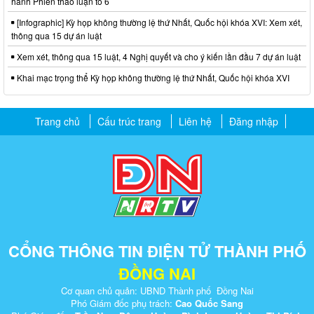
hành Phiên thảo luận tổ 6
[Infographic] Kỳ họp không thường lệ thứ Nhất, Quốc hội khóa XVI: Xem xét,
thông qua 15 dự án luật
Xem xét, thông qua 15 luật, 4 Nghị quyết và cho ý kiến lần đầu 7 dự án luật
Khai mạc trọng thể Kỳ họp không thường lệ thứ Nhất, Quốc hội khóa XVI
Trang chủ
Cấu trúc trang
Liên hệ
Đăng nhập
CỔNG THÔNG TIN ĐIỆN TỬ THÀNH PHỐ
ĐỒNG NAI
Cơ quan chủ quản: UBND Thành phố Đồng Nai
Phó Giám đốc phụ trách:
Cao Quốc Sang