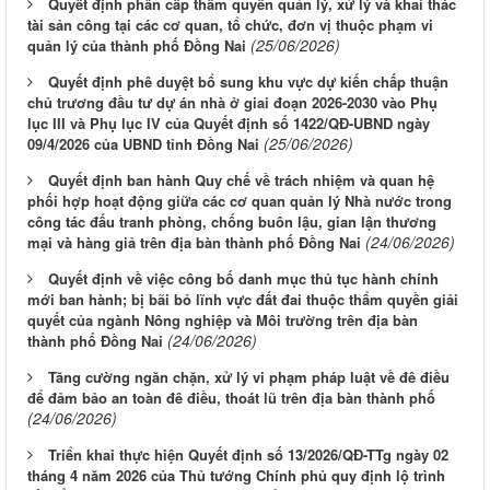
Quyết định phân cấp thẩm quyền quản lý, xử lý và khai thác
tài sản công tại các cơ quan, tổ chức, đơn vị thuộc phạm vi
(25/06/2026)
quản lý của thành phố Đồng Nai
Quyết định phê duyệt bổ sung khu vực dự kiến chấp thuận
chủ trương đầu tư dự án nhà ở giai đoạn 2026-2030 vào Phụ
lục III và Phụ lục IV của Quyết định số 1422/QĐ-UBND ngày
(25/06/2026)
09/4/2026 của UBND tỉnh Đồng Nai
Quyết định ban hành Quy chế về trách nhiệm và quan hệ
phối hợp hoạt động giữa các cơ quan quản lý Nhà nước trong
công tác đấu tranh phòng, chống buôn lậu, gian lận thương
(24/06/2026)
mại và hàng giả trên địa bàn thành phố Đồng Nai
Quyết định về việc công bố danh mục thủ tục hành chính
mới ban hành; bị bãi bỏ lĩnh vực đất đai thuộc thẩm quyền giải
quyết của ngành Nông nghiệp và Môi trường trên địa bàn
(24/06/2026)
thành phố Đồng Nai
Tăng cường ngăn chặn, xử lý vi phạm pháp luật về đê điều
để đảm bảo an toàn đê điều, thoát lũ trên địa bàn thành phố
(24/06/2026)
Triển khai thực hiện Quyết định số 13/2026/QĐ-TTg ngày 02
tháng 4 năm 2026 của Thủ tướng Chính phủ quy định lộ trình