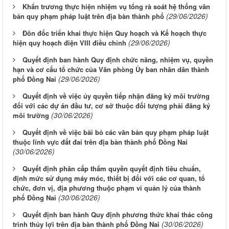
Khẩn trương thực hiện nhiệm vụ tổng rà soát hệ thống văn
(29/06/2026)
bản quy phạm pháp luật trên địa bàn thành phố
Đôn đốc triển khai thực hiện Quy hoạch và Kế hoạch thực
(29/06/2026)
hiện quy hoạch điện VIII điều chỉnh
Quyết định ban hành Quy định chức năng, nhiệm vụ, quyền
hạn và cơ cấu tổ chức của Văn phòng Ủy ban nhân dân thành
(29/06/2026)
phố Đồng Nai
Quyết định về việc ủy quyền tiếp nhận đăng ký môi trường
đối với các dự án đầu tư, cơ sở thuộc đối tượng phải đăng ký
(30/06/2026)
môi trường
Quyết định về việc bãi bỏ các văn bản quy phạm pháp luật
thuộc lĩnh vực đất đai trên địa bàn thành phố Đồng Nai
(30/06/2026)
Quyết định phân cấp thẩm quyền quyết định tiêu chuẩn,
định mức sử dụng máy móc, thiết bị đối với các cơ quan, tổ
chức, đơn vị, địa phương thuộc phạm vi quản lý của thành
(30/06/2026)
phố Đồng Nai
Quyết định ban hành Quy định phương thức khai thác công
(30/06/2026)
trình thủy lợi trên địa bàn thành phố Đồng Nai