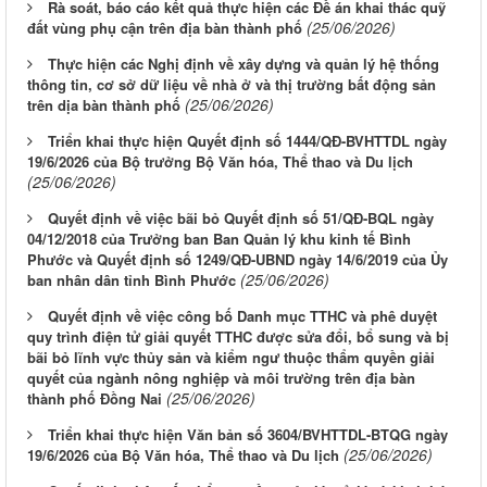
Rà soát, báo cáo kết quả thực hiện các Đề án khai thác quỹ
(25/06/2026)
đất vùng phụ cận trên địa bàn thành phố
Thực hiện các Nghị định về xây dựng và quản lý hệ thống
thông tin, cơ sở dữ liệu về nhà ở và thị trường bất động sản
(25/06/2026)
trên dịa bàn thành phố
Triển khai thực hiện Quyết định số 1444/QĐ-BVHTTDL ngày
19/6/2026 của Bộ trưởng Bộ Văn hóa, Thể thao và Du lịch
(25/06/2026)
Quyết định về việc bãi bỏ Quyết định số 51/QĐ-BQL ngày
04/12/2018 của Trưởng ban Ban Quản lý khu kinh tế Bình
Phước và Quyết định số 1249/QĐ-UBND ngày 14/6/2019 của Ủy
(25/06/2026)
ban nhân dân tỉnh Bình Phước
Quyết định về việc công bố Danh mục TTHC và phê duyệt
quy trình điện tử giải quyết TTHC được sửa đổi, bổ sung và bị
bãi bỏ lĩnh vực thủy sản và kiểm ngư thuộc thẩm quyền giải
quyết của ngành nông nghiệp và môi trường trên địa bàn
(25/06/2026)
thành phố Đồng Nai
Triển khai thực hiện Văn bản số 3604/BVHTTDL-BTQG ngày
(25/06/2026)
19/6/2026 của Bộ Văn hóa, Thể thao và Du lịch