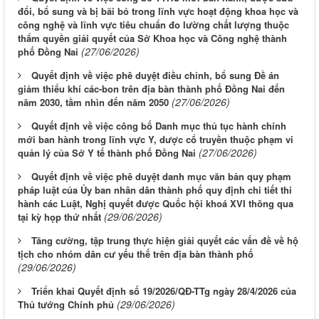
đổi, bổ sung và bị bãi bỏ trong lĩnh vực hoạt động khoa học và
công nghệ và lĩnh vực tiêu chuẩn đo lường chất lượng thuộc
thẩm quyền giải quyết của Sở Khoa học và Công nghệ thành
(27/06/2026)
phố Đồng Nai
Quyết định về việc phê duyệt điều chỉnh, bổ sung Đề án
giảm thiểu khí các-bon trên địa bàn thành phố Đồng Nai đến
(27/06/2026)
năm 2030, tầm nhìn đến năm 2050
Quyết định về việc công bố Danh mục thủ tục hành chính
mới ban hành trong lĩnh vực Y, dược cổ truyền thuộc phạm vi
(27/06/2026)
quản lý của Sở Y tế thành phố Đồng Nai
Quyết định về việc phê duyệt danh mục văn bản quy phạm
pháp luật của Ủy ban nhân dân thành phố quy định chi tiết thi
hành các Luật, Nghị quyết được Quốc hội khoá XVI thông qua
(29/06/2026)
tại kỳ họp thứ nhất
Tăng cường, tập trung thực hiện giải quyết các vấn đề về hộ
tịch cho nhóm dân cư yếu thế trên địa bàn thành phố
(29/06/2026)
Triển khai Quyết định số 19/2026/QĐ-TTg ngày 28/4/2026 của
(29/06/2026)
Thủ tướng Chính phủ