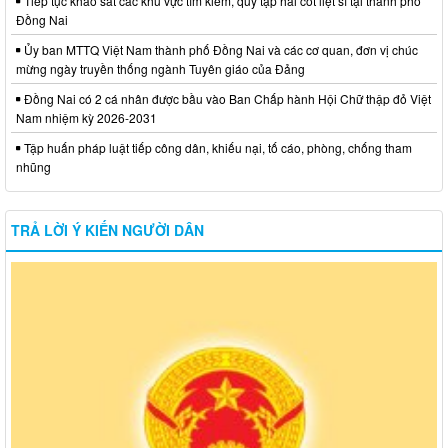
Tiếp tục khảo sát các khu vực tìm kiếm, quy tập hài cốt liệt sĩ tại thành phố
Đồng Nai
Ủy ban MTTQ Việt Nam thành phố Đồng Nai và các cơ quan, đơn vị chúc
mừng ngày truyền thống ngành Tuyên giáo của Đảng
Đồng Nai có 2 cá nhân được bầu vào Ban Chấp hành Hội Chữ thập đỏ Việt
Nam nhiệm kỳ 2026-2031
Tập huấn pháp luật tiếp công dân, khiếu nại, tố cáo, phòng, chống tham
nhũng
TRẢ LỜI Ý KIẾN NGƯỜI DÂN