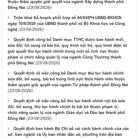
thuộc thẩm quyền giải quyết của ngành Xây dựng thành phố
(23/06/2026)
Đồng Nai
Triển khai Kế hoạch phối hợp số 84/KHPH-UBND-BKHCN
ngày 10/6/2026 của UBND thành phố và Bộ Khoa học và Công
(23/06/2026)
nghệ
Quyết định công bố Danh mục TTHC được ban hành mới,
sửa đổi, bổ sung và bãi bỏ, quy trình nội bộ, quy trình điện tử
giải quyết thủ tục hành chính trong một số lĩnh vực thuộc
phạm vi chức năng quản lý của ngành Công Thương thành
(23/06/2026)
phố Đồng Nai
Quyết định về việc công bố Danh mục thủ tục hành chính
sửa đổi, bổ sung, bãi bỏ trong lĩnh vực thừa hành viên thuộc
thẩm quyền giải quyết của ngành Tư pháp thành phố Đồng Nai
(23/06/2026)
Quyết định về việc công bố thủ tục hành chính nội bộ sửa
đổi, bổ sung, thủ tục hành chính bị bãi bỏ thuộc phạm vi,
chức năng quản lý của ngành Giáo dục và Đào tạo thành phố
(23/06/2026)
Đồng Nai
Quyết định ban hành Bộ Chỉ số cải cách hành chính của các
sở, ban ngành và Ủy ban nhân dân xã, phường trên địa bàn