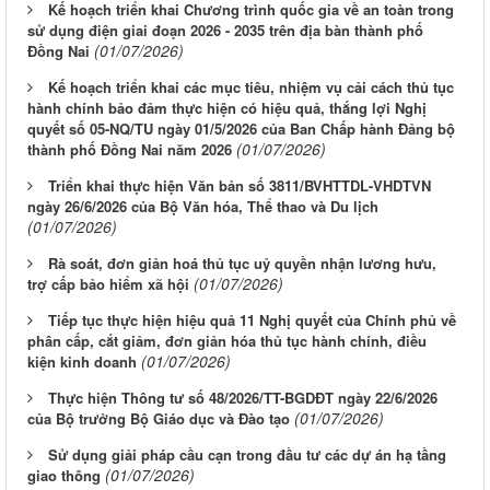
Kế hoạch triển khai Chương trình quốc gia về an toàn trong
sử dụng điện giai đoạn 2026 - 2035 trên địa bàn thành phố
(01/07/2026)
Đồng Nai
Kế hoạch triển khai các mục tiêu, nhiệm vụ cải cách thủ tục
hành chính bảo đảm thực hiện có hiệu quả, thắng lợi Nghị
quyết số 05-NQ/TU ngày 01/5/2026 của Ban Chấp hành Đảng bộ
(01/07/2026)
thành phố Đồng Nai năm 2026
Triển khai thực hiện Văn bản số 3811/BVHTTDL-VHDTVN
ngày 26/6/2026 của Bộ Văn hóa, Thể thao và Du lịch
(01/07/2026)
Rà soát, đơn giản hoá thủ tục uỷ quyền nhận lương hưu,
(01/07/2026)
trợ cấp bảo hiểm xã hội
Tiếp tục thực hiện hiệu quả 11 Nghị quyết của Chính phủ về
phân cấp, cắt giảm, đơn giản hóa thủ tục hành chính, điều
(01/07/2026)
kiện kinh doanh
Thực hiện Thông tư số 48/2026/TT-BGDĐT ngày 22/6/2026
(01/07/2026)
của Bộ trưởng Bộ Giáo dục và Đào tạo
Sử dụng giải pháp cầu cạn trong đầu tư các dự án hạ tầng
(01/07/2026)
giao thông