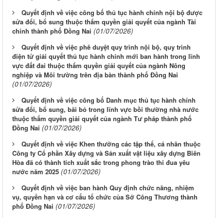
Quyết định về việc công bố thủ tục hành chính nội bộ được
sửa đổi, bổ sung thuộc thẩm quyền giải quyết của ngành Tài
(01/07/2026)
chính thành phố Đồng Nai
Quyết định về việc phê duyệt quy trình nội bộ, quy trình
điện tử giải quyết thủ tục hành chính mới ban hành trong lĩnh
vực đất đai thuộc thẩm quyền giải quyết của ngành Nông
nghiệp và Môi trường trên địa bàn thành phố Đồng Nai
(01/07/2026)
Quyết định về việc công bố Danh mục thủ tục hành chính
sửa đổi, bổ sung, bãi bỏ trong lĩnh vực bồi thường nhà nước
thuộc thẩm quyền giải quyết của ngành Tư pháp thành phố
(01/07/2026)
Đồng Nai
Quyết định về việc Khen thưởng các tập thể, cá nhân thuộc
Công ty Cổ phần Xây dựng và Sản xuất vật liệu xây dựng Biên
Hòa đã có thành tích xuất sắc trong phong trào thi đua yêu
(01/07/2026)
nước năm 2025
Quyết định về việc ban hành Quy định chức năng, nhiệm
vụ, quyền hạn và cơ cấu tổ chức của Sở Công Thương thành
(01/07/2026)
phố Đồng Nai