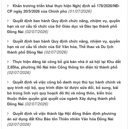
Khẩn trương triển khai thực hiện Nghị định số 178/2026/NĐ-
(01/07/2026)
CP ngày 20/5/2026 của Chính phủ
Quyết định ban hành Quy định chức năng, nhiệm vụ, quyền
hạn và cơ cấu tổ chức của Sở Giáo dục và Đào tạo thành phố
(02/07/2026)
Đồng Nai
Quyết định ban hành Quy định chức năng, nhiệm vụ, quyền
hạn và cơ cấu tổ chức của Sở Văn hóa, Thể thao và Du lịch
(02/07/2026)
thành phố Đồng Nai
Thực hiện đăng tải công bố giá bán nhà ở xã hội tại Khu đất
2,85ha, phường Hố Nai trên Cổng thông tin điện tử thành phố
(02/07/2026)
Quyết định về việc công bố danh mục thủ tục hành chính và
quy trình nội bộ, quy trình điện tử được sửa đổi, bổ sung, bãi
bỏ trong lĩnh vực quy hoạch đô thị và nông thôn, kiến trúc
thuộc thẩm quyền giải quyết của ngành Xây dựng thành phố
(02/07/2026)
Đồng Nai
Quyết định về việc thành lập Hội đồng thẩm định phương
án sử dụng đất Khu Bảo tồn Thiên nhiên Văn hóa Đồng Nai
(02/07/2026)