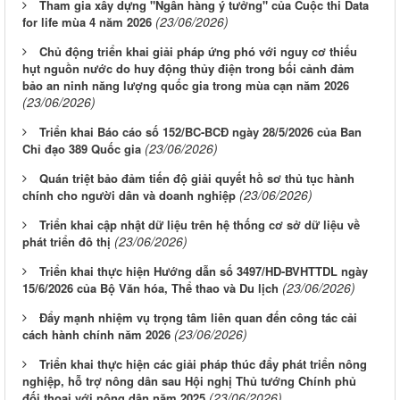
Tham gia xây dựng "Ngân hàng ý tưởng" của Cuộc thi Data
(23/06/2026)
for life mùa 4 năm 2026
Chủ động triển khai giải pháp ứng phó với nguy cơ thiếu
hụt nguồn nước do huy động thủy điện trong bối cảnh đảm
bảo an ninh năng lượng quốc gia trong mùa cạn năm 2026
(23/06/2026)
Triển khai Báo cáo số 152/BC-BCĐ ngày 28/5/2026 của Ban
(23/06/2026)
Chỉ đạo 389 Quốc gia
Quán triệt bảo đảm tiến độ giải quyết hồ sơ thủ tục hành
(23/06/2026)
chính cho người dân và doanh nghiệp
Triển khai cập nhật dữ liệu trên hệ thống cơ sở dữ liệu về
(23/06/2026)
phát triển đô thị
Triển khai thực hiện Hướng dẫn số 3497/HD-BVHTTDL ngày
(23/06/2026)
15/6/2026 của Bộ Văn hóa, Thể thao và Du lịch
Đẩy mạnh nhiệm vụ trọng tâm liên quan đến công tác cải
(23/06/2026)
cách hành chính năm 2026
Triển khai thực hiện các giải pháp thúc đẩy phát triển nông
nghiệp, hỗ trợ nông dân sau Hội nghị Thủ tướng Chính phủ
(23/06/2026)
đối thoại với nông dân năm 2025