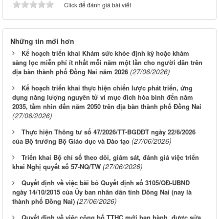
Click để đánh giá bài viết
Những tin mới hơn
Kế hoạch triển khai Khám sức khỏe định kỳ hoặc khám
sàng lọc miễn phí ít nhất mỗi năm một lần cho người dân trên
(27/06/2026)
địa bàn thành phố Đồng Nai năm 2026
Kế hoạch triển khai thực hiện chiến lược phát triển, ứng
dụng năng lượng nguyên tử vì mục đích hòa bình đến năm
2035, tầm nhìn đến năm 2050 trên địa bàn thành phố Đồng Nai
(27/06/2026)
Thực hiện Thông tư số 47/2026/TT-BGDĐT ngày 22/6/2026
(27/06/2026)
của Bộ trưởng Bộ Giáo dục và Đào tạo
Triển khai Bộ chỉ số theo dõi, giám sát, đánh giá việc triển
(27/06/2026)
khai Nghị quyết số 57-NQ/TW
Quyết định về việc bãi bỏ Quyết định số 3105/QĐ-UBND
ngày 14/10/2015 của Ủy ban nhân dân tỉnh Đồng Nai (nay là
(27/06/2026)
thành phố Đồng Nai)
Quyết định về việc công bố TTHC mới ban hành, được sửa