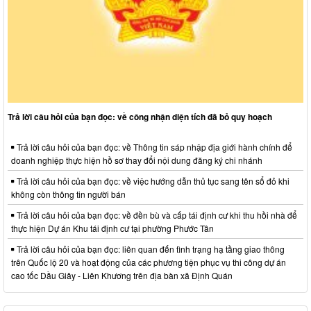
Trả lời câu hỏi của bạn đọc: về công nhận diện tích đã bỏ quy hoạch
Trả lời câu hỏi của bạn đọc: về Thông tin sáp nhập địa giới hành chính để
doanh nghiệp thực hiện hồ sơ thay đổi nội dung đăng ký chi nhánh
Trả lời câu hỏi của bạn đọc: về việc hướng dẫn thủ tục sang tên sổ đỏ khi
không còn thông tin người bán
Trả lời câu hỏi của bạn đọc: về đền bù và cấp tái định cư khi thu hồi nhà để
thực hiện Dự án Khu tái định cư tại phường Phước Tân
Trả lời câu hỏi của bạn đọc: liên quan đến tình trạng hạ tầng giao thông
trên Quốc lộ 20 và hoạt động của các phương tiện phục vụ thi công dự án
cao tốc Dầu Giây - Liên Khương trên địa bàn xã Định Quán