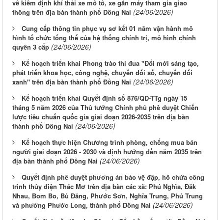
về kiểm định khí thải xe mô tô, xe gắn máy tham gia giao
(24/06/2026)
thông trên địa bàn thành phố Đồng Nai
Cung cấp thông tin phục vụ sơ kết 01 năm vận hành mô
hình tổ chức tổng thể của hệ thống chính trị, mô hình chính
(24/06/2026)
quyền 3 cấp
Kế hoạch triển khai Phong trào thi đua "Đổi mới sáng tạo,
phát triển khoa học, công nghệ, chuyển đổi số, chuyển đổi
(24/06/2026)
xanh" trên địa bàn thành phố Đồng Nai
Kế hoạch triển khai Quyết định số 876/QĐ-TTg ngày 15
tháng 5 năm 2026 của Thủ tướng Chính phủ phê duyệt Chiến
lược tiêu chuẩn quốc gia giai đoạn 2026-2035 trên địa bàn
(24/06/2026)
thành phố Đồng Nai
Kế hoạch thực hiện Chương trình phòng, chống mua bán
người giai đoạn 2026 - 2030 và định hướng đến năm 2035 trên
(24/06/2026)
địa bàn thành phố Đồng Nai
Quyết định phê duyệt phương án bảo vệ đập, hồ chứa công
trình thủy điện Thác Mơ trên địa bàn các xã: Phú Nghĩa, Đăk
Nhau, Bom Bo, Bù Đăng, Phước Sơn, Nghĩa Trung, Phú Trung
(24/06/2026)
và phường Phước Long, thành phố Đồng Nai