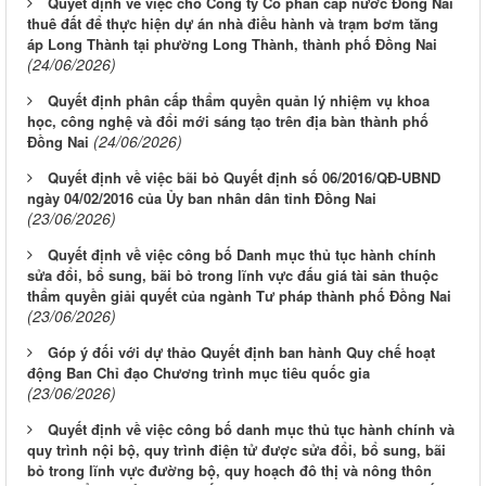
Quyết định về việc cho Công ty Cổ phần cấp nước Đồng Nai
thuê đất để thực hiện dự án nhà điều hành và trạm bơm tăng
áp Long Thành tại phường Long Thành, thành phố Đồng Nai
(24/06/2026)
Quyết định phân cấp thẩm quyền quản lý nhiệm vụ khoa
học, công nghệ và đổi mới sáng tạo trên địa bàn thành phố
(24/06/2026)
Đồng Nai
Quyết định về việc bãi bỏ Quyết định số 06/2016/QĐ-UBND
ngày 04/02/2016 của Ủy ban nhân dân tỉnh Đồng Nai
(23/06/2026)
Quyết định về việc công bố Danh mục thủ tục hành chính
sửa đổi, bổ sung, bãi bỏ trong lĩnh vực đấu giá tài sản thuộc
thẩm quyền giải quyết của ngành Tư pháp thành phố Đồng Nai
(23/06/2026)
Góp ý đối với dự thảo Quyết định ban hành Quy chế hoạt
động Ban Chỉ đạo Chương trình mục tiêu quốc gia
(23/06/2026)
Quyết định về việc công bố danh mục thủ tục hành chính và
quy trình nội bộ, quy trình điện tử được sửa đổi, bổ sung, bãi
bỏ trong lĩnh vực đường bộ, quy hoạch đô thị và nông thôn