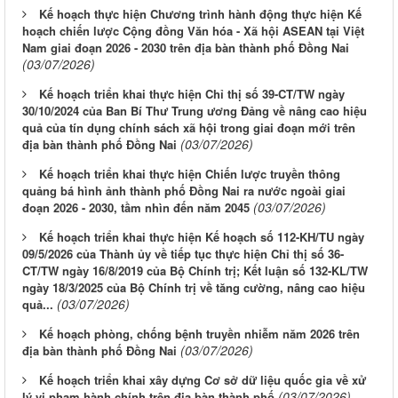
Kế hoạch thực hiện Chương trình hành động thực hiện Kế
hoạch chiến lược Cộng đồng Văn hóa - Xã hội ASEAN tại Việt
Nam giai đoạn 2026 - 2030 trên địa bàn thành phố Đồng Nai
(03/07/2026)
Kế hoạch triển khai thực hiện Chỉ thị số 39-CT/TW ngày
30/10/2024 của Ban Bí Thư Trung ương Đảng về nâng cao hiệu
quả của tín dụng chính sách xã hội trong giai đoạn mới trên
(03/07/2026)
địa bàn thành phố Đồng Nai
Kế hoạch triển khai thực hiện Chiến lược truyền thông
quảng bá hình ảnh thành phố Đồng Nai ra nước ngoài giai
(03/07/2026)
đoạn 2026 - 2030, tầm nhìn đến năm 2045
Kế hoạch triển khai thực hiện Kế hoạch số 112-KH/TU ngày
09/5/2026 của Thành ủy về tiếp tục thực hiện Chỉ thị số 36-
CT/TW ngày 16/8/2019 của Bộ Chính trị; Kết luận số 132-KL/TW
ngày 18/3/2025 của Bộ Chính trị về tăng cường, nâng cao hiệu
(03/07/2026)
quả...
Kế hoạch phòng, chống bệnh truyền nhiễm năm 2026 trên
(03/07/2026)
địa bàn thành phố Đồng Nai
Kế hoạch triển khai xây dựng Cơ sở dữ liệu quốc gia về xử
(03/07/2026)
lý vi phạm hành chính trên địa bàn thành phố