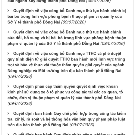
(09/07/2026)
của ngành Xây dựng thành phố Đồng Nai
Quyết định về việc công bố Danh mục thủ tục hành chính bị
bãi bỏ trong lĩnh vực phòng bệnh thuộc phạm vi quản lý của
(09/07/2026)
Sở Y tế thành phố Đồng Nai
Quyết định về việc công bố Danh mục thủ tục hành chính
sửa đổi, bổ sung và bị bãi bỏ trong lĩnh vực phòng bệnh thuộc
(09/07/2026)
phạm vi quản lý của Sở Y tế thành phố Đồng Nai
Quyết định về việc công bố Danh mục TTHC và phê duyệt
quy trình điện tử giải quyết TTHC ban hành mới lĩnh vực trồng
trọt và bảo vệ thực vật thuộc thẩm quyền giải quyết của ngành
Nông nghiệp và Môi trường trên địa bàn thành phố Đồng Nai
(09/07/2026)
Quyết định phân cấp thẩm quyền quyết định việc khoán
kinh phí sử dụng xe ô tô phục vụ công tác tại các cơ quan, tổ
chức, đơn vị thuộc phạm vi quản lý của thành phố Đồng Nai
(09/07/2026)
Quyết định ban hành Quy chế phối hợp trong công tác kiểm
tra, xử lý, rà soát và hệ thống hóa văn bản quy phạm pháp luật
(09/07/2026)
trên địa bàn thành phố Đồng Nai
Quyết định ban hành Quy định chức năng, nhiệm vụ, quyền