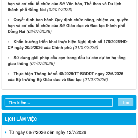
hạn và cơ cấu tổ chức của Sở Văn hóa, Thể thao và Du lịch
(02/07/2026)
thành phố Đồng Nai
Quyết định ban hành Quy định chức năng, nhiệm vụ, quyền
hạn và cơ cấu tổ chức của Sở Giáo dục và Đào tạo thành phố
(02/07/2026)
Đồng Nai
Khẩn trương triển khai thực hiện Nghị định số 178/2026/NĐ-
(01/07/2026)
CP ngày 20/5/2026 của Chính phủ
Sử dụng giải pháp cầu cạn trong đầu tư các dự án hạ tầng
(01/07/2026)
giao thông
Thực hiện Thông tư số 48/2026/TT-BGDĐT ngày 22/6/2026
Từ ngày 03/8/2026 đến ngày 09/8/2026
(01/07/2026)
của Bộ trưởng Bộ Giáo dục và Đào tạo
Từ ngày 27/7/2026 đến ngày 02/8/2026
Từ ngày 20/7/2026 đến ngày 26/7/2026
Tìm
Từ ngày 13/7/2026 đến ngày 18/7/2026
LỊCH LÀM VIỆC
Từ ngày 06/7/2026 đến ngày 12/7/2026