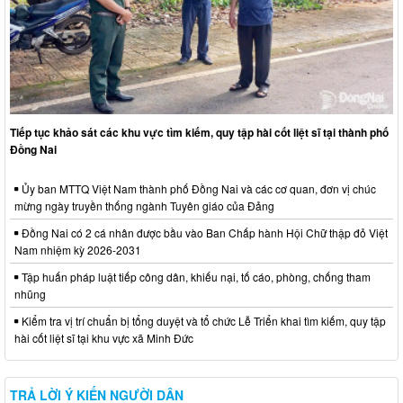
Tiếp tục khảo sát các khu vực tìm kiếm, quy tập hài cốt liệt sĩ tại thành phố
Đồng Nai
Ủy ban MTTQ Việt Nam thành phố Đồng Nai và các cơ quan, đơn vị chúc
mừng ngày truyền thống ngành Tuyên giáo của Đảng
Đồng Nai có 2 cá nhân được bầu vào Ban Chấp hành Hội Chữ thập đỏ Việt
Nam nhiệm kỳ 2026-2031
Tập huấn pháp luật tiếp công dân, khiếu nại, tố cáo, phòng, chống tham
nhũng
Kiểm tra vị trí chuẩn bị tổng duyệt và tổ chức Lễ Triển khai tìm kiếm, quy tập
hài cốt liệt sĩ tại khu vực xã Minh Đức
TRẢ LỜI Ý KIẾN NGƯỜI DÂN