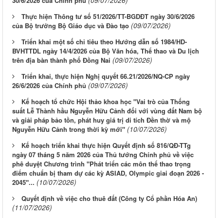
(09/07/2026)
30/6/2026 của Chính phủ
Thực hiện Thông tư số 51/2026/TT-BGDĐT ngày 30/6/2026
(09/07/2026)
của Bộ trưởng Bộ Giáo dục và Đào tạo
Triển khai một số chỉ tiêu theo Hướng dẫn số 1984/HD-
BVHTTDL ngày 14/4/2026 của Bộ Văn hóa, Thể thao và Du lịch
(09/07/2026)
trên địa bàn thành phố Đồng Nai
Triển khai, thực hiện Nghị quyết 66.21/2026/NQ-CP ngày
(09/07/2026)
26/6/2026 của Chính phủ
Kế hoạch tổ chức Hội thảo khoa học "Vai trò của Thống
suất Lễ Thành hầu Nguyễn Hữu Cảnh đối với vùng đất Nam bộ
và giải pháp bảo tồn, phát huy giá trị di tích Đền thờ và mộ
(10/07/2026)
Nguyễn Hữu Cảnh trong thời kỳ mới"
Kế hoạch triển khai thực hiện Quyết định số 816/QĐ-TTg
ngày 07 tháng 5 năm 2026 của Thủ tướng Chính phủ về việc
phê duyệt Chương trình "Phát triển các môn thể thao trọng
điểm chuẩn bị tham dự các kỳ ASIAD, Olympic giai đoạn 2026 -
(10/07/2026)
2045"...
Quyết định về việc cho thuê đất (Công ty Cổ phần Hóa An)
(11/07/2026)