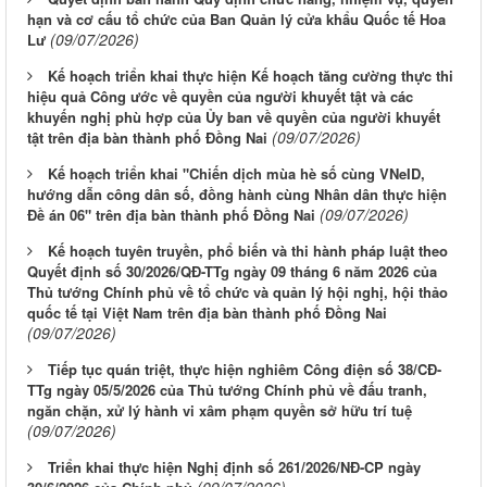
hạn và cơ cấu tổ chức của Ban Quản lý cửa khẩu Quốc tế Hoa
(09/07/2026)
Lư
Kế hoạch triển khai thực hiện Kế hoạch tăng cường thực thi
hiệu quả Công ước về quyền của người khuyết tật và các
khuyến nghị phù hợp của Ủy ban về quyền của người khuyết
(09/07/2026)
tật trên địa bàn thành phố Đồng Nai
Kế hoạch triển khai "Chiến dịch mùa hè số cùng VNeID,
hướng dẫn công dân số, đồng hành cùng Nhân dân thực hiện
(09/07/2026)
Đề án 06" trên địa bàn thành phố Đồng Nai
Kế hoạch tuyên truyền, phổ biến và thi hành pháp luật theo
Quyết định số 30/2026/QĐ-TTg ngày 09 tháng 6 năm 2026 của
Thủ tướng Chính phủ về tổ chức và quản lý hội nghị, hội thảo
quốc tế tại Việt Nam trên địa bàn thành phố Đồng Nai
(09/07/2026)
Tiếp tục quán triệt, thực hiện nghiêm Công điện số 38/CĐ-
TTg ngày 05/5/2026 của Thủ tướng Chính phủ về đấu tranh,
ngăn chặn, xử lý hành vi xâm phạm quyền sở hữu trí tuệ
(09/07/2026)
Triển khai thực hiện Nghị định số 261/2026/NĐ-CP ngày