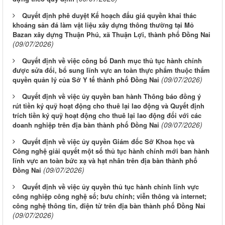
Quyết định phê duyệt Kế hoạch đấu giá quyền khai thác
khoáng sản đá làm vật liệu xây dựng thông thường tại Mỏ
Bazan xây dựng Thuận Phú, xã Thuận Lợi, thành phố Đồng Nai
(09/07/2026)
Quyết định về việc công bố Danh mục thủ tục hành chính
được sửa đổi, bổ sung lĩnh vực an toàn thực phẩm thuộc thẩm
(09/07/2026)
quyền quản lý của Sở Y tế thành phố Đồng Nai
Quyết định về việc ủy quyền ban hành Thông báo đồng ý
rút tiền ký quỹ hoạt động cho thuê lại lao động và Quyết định
trích tiền ký quỹ hoạt động cho thuê lại lao động đối với các
(09/07/2026)
doanh nghiệp trên địa bàn thành phố Đồng Nai
Quyết định về việc ủy quyền Giám đốc Sở Khoa học và
Công nghệ giải quyết một số thủ tục hành chính mới ban hành
lĩnh vực an toàn bức xạ và hạt nhân trên địa bàn thành phố
(09/07/2026)
Đồng Nai
Quyết định về việc ủy quyền thủ tục hành chính lĩnh vực
công nghiệp công nghệ số; bưu chính; viễn thông và internet;
công nghệ thông tin, điện tử trên địa bàn thành phố Đồng Nai
(09/07/2026)