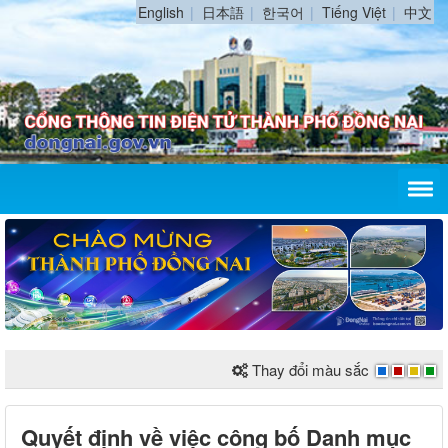
English
日本語
한국어
Tiếng Việt
中文
Thay đổi màu sắc
Quyết định về việc công bố Danh mục