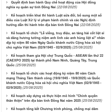
Quyết định ban hành Quy chế hoạt động của Hội đồng
(22/08/2025)
nghĩa vụ quân sự tỉnh Đồng Nai
Kế hoạch triển khai thi hành Luật sửa đổi, bổ sung một số
điều của Luật Xử lý vi phạm hành chính và các Nghị định
(22/08/2025)
hướng dẫn thi hành trên địa bàn tỉnh Đồng Nai
Kế hoạch tổ chức "Lễ viếng, truy điệu, an táng hài cốt liệt sĩ
và dâng hương tưởng niệm anh linh các anh hùng liệt sĩ" nhân
dịp kỷ niệm 80 năm Ngày Quốc khánh nước Cộng hòa xã hội
(25/08/2025)
chủ nghĩa Việt Nam (02/9/1945 - 02/9/2025)
Kế hoạch tham gia Hội chợ Trung Quốc - ASEAN lần thứ 22
(CAEXPO 2025) tại thành phố Nam Ninh, Quảng Tây, Trung
(25/08/2025)
Quốc
Kế hoạch tổ chức các hoạt động kỷ niệm 80 năm Cách
mạng Tháng Tám thành công (19/8/1945 - 19/8/2025) và Quốc
khánh nước Cộng hòa xã hội chủ nghĩa Việt Nam (02/9/1945 -
(25/08/2025)
02/9/2025)
Kế hoạch xây dựng và thực hiện mô hình "Chính quyền
(25/08/2025)
thân thiện" trên địa bàn tỉnh Đồng Nai năm 2025
Kế hoạch tổng kết Chương trình phòng, chống mại dâm