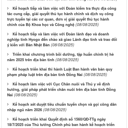
Kế hoạch tiếp và làm việc với Đoàn kiểm tra thực địa công
tác cung cấp, giải quyết thủ tục hành chính và dịch vụ công
trực tuyến tại các cơ quan, đơn vị giải quyết thủ tục hành
(08/08/2025)
chính của Bộ Khoa học và Công nghệ
Kế hoạch tiếp và làm việc với Đoàn lãnh đạo và doanh
nghiệp tỉnh Hyogo đến chào xã giao Lãnh đạo tỉnh và trao đổi
(08/08/2025)
ý kiến với Bàn Nhật Bản
Triển khai chương trình bồi dưỡng, tập huấn chính trị hè
(08/08/2025)
năm 2025 trên địa bàn tỉnh
Kế hoạch triển khai thi hành Luật Ban hành văn bản quy
(08/08/2025)
phạm pháp luật trên địa bàn tỉnh Đồng Nai
Kế hoạch làm việc với Cục Chăn nuôi và Thú y về định
hướng, giải pháp phát triển chăn nuôi trên địa bàn tỉnh Đồng
(08/08/2025)
Nai
Kế hoạch xét duyệt tiêu chuẩn tuyển chọn và gọi công dân
(08/08/2025)
nhập ngũ năm 2026
Kế hoạch triển khai Quyết định số 1560/QĐ-TTg ngày
18/7/2025 của Thủ tướng Chính phủ ban hành kế hoạch triển