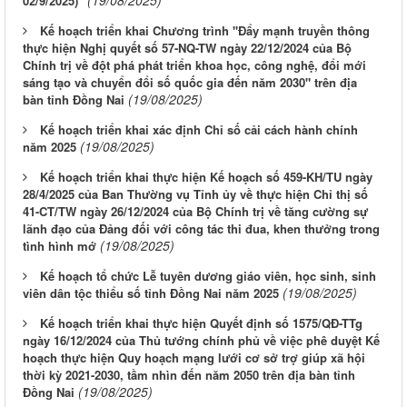
02/9/2025)"
Kế hoạch triển khai Chương trình "Đẩy mạnh truyền thông
thực hiện Nghị quyết số 57-NQ-TW ngày 22/12/2024 của Bộ
Chính trị về đột phá phát triển khoa học, công nghệ, đổi mới
sáng tạo và chuyển đổi số quốc gia đến năm 2030" trên địa
(19/08/2025)
bàn tỉnh Đồng Nai
Kế hoạch triển khai xác định Chỉ số cải cách hành chính
(19/08/2025)
năm 2025
Kế hoạch triển khai thực hiện Kế hoạch số 459-KH/TU ngày
28/4/2025 của Ban Thường vụ Tỉnh ủy về thực hiện Chỉ thị số
41-CT/TW ngày 26/12/2024 của Bộ Chính trị về tăng cường sự
lãnh đạo của Đảng đối với công tác thi đua, khen thưởng trong
(19/08/2025)
tình hình mớ
Kế hoạch tổ chức Lễ tuyên dương giáo viên, học sinh, sinh
(19/08/2025)
viên dân tộc thiểu số tỉnh Đồng Nai năm 2025
Kế hoạch triển khai thực hiện Quyết định số 1575/QĐ-TTg
ngày 16/12/2024 của Thủ tướng chính phủ về việc phê duyệt Kế
hoạch thực hiện Quy hoạch mạng lưới cơ sở trợ giúp xã hội
thời kỳ 2021-2030, tầm nhìn đến năm 2050 trên địa bàn tỉnh
(19/08/2025)
Đồng Nai