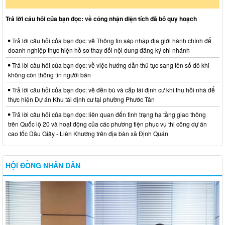
Trả lời câu hỏi của bạn đọc: về công nhận diện tích đã bỏ quy hoạch
Trả lời câu hỏi của bạn đọc: về Thông tin sáp nhập địa giới hành chính để
doanh nghiệp thực hiện hồ sơ thay đổi nội dung đăng ký chi nhánh
Trả lời câu hỏi của bạn đọc: về việc hướng dẫn thủ tục sang tên sổ đỏ khi
không còn thông tin người bán
Trả lời câu hỏi của bạn đọc: về đền bù và cấp tái định cư khi thu hồi nhà để
thực hiện Dự án Khu tái định cư tại phường Phước Tân
Trả lời câu hỏi của bạn đọc: liên quan đến tình trạng hạ tầng giao thông
trên Quốc lộ 20 và hoạt động của các phương tiện phục vụ thi công dự án
cao tốc Dầu Giây - Liên Khương trên địa bàn xã Định Quán
HỘI ĐỒNG NHÂN DÂN