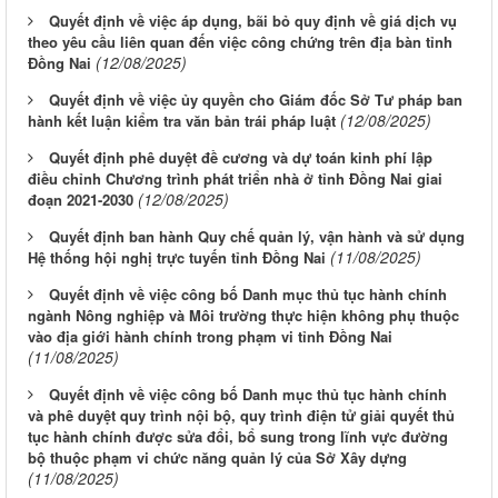
Quyết định về việc áp dụng, bãi bỏ quy định về giá dịch vụ
theo yêu cầu liên quan đến việc công chứng trên địa bàn tỉnh
(12/08/2025)
Đồng Nai
Quyết định về việc ủy quyền cho Giám đốc Sở Tư pháp ban
(12/08/2025)
hành kết luận kiểm tra văn bản trái pháp luật
Quyết định phê duyệt đề cương và dự toán kinh phí lập
điều chỉnh Chương trình phát triển nhà ở tỉnh Đồng Nai giai
(12/08/2025)
đoạn 2021-2030
Quyết định ban hành Quy chế quản lý, vận hành và sử dụng
(11/08/2025)
Hệ thống hội nghị trực tuyến tỉnh Đồng Nai
Quyết định về việc công bố Danh mục thủ tục hành chính
ngành Nông nghiệp và Môi trường thực hiện không phụ thuộc
vào địa giới hành chính trong phạm vi tỉnh Đồng Nai
(11/08/2025)
Quyết định về việc công bố Danh mục thủ tục hành chính
và phê duyệt quy trình nội bộ, quy trình điện tử giải quyết thủ
tục hành chính được sửa đổi, bổ sung trong lĩnh vực đường
bộ thuộc phạm vi chức năng quản lý của Sở Xây dựng
(11/08/2025)