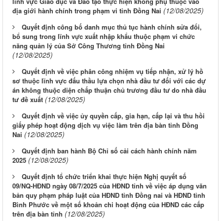
lĩnh vực Giáo dục và Đào tạo thực hiện không phụ thuộc vào
(12/08/2025)
địa giới hành chính trong phạm vi tỉnh Đồng Nai
Quyết định công bố danh mục thủ tục hành chính sửa đổi,
bổ sung trong lĩnh vực xuất nhập khẩu thuộc phạm vi chức
năng quản lý của Sở Công Thương tỉnh Đồng Nai
(12/08/2025)
Quyết định về việc phân công nhiệm vụ tiếp nhận, xử lý hồ
sơ thuộc lĩnh vực đấu thầu lựa chọn nhà đầu tư đối với các dự
án không thuộc diện chấp thuận chủ trương đầu tư do nhà đầu
(12/08/2025)
tư đề xuất
Quyết định về việc ủy quyền cấp, gia hạn, cấp lại và thu hồi
giấy phép hoạt động dịch vụ việc làm trên địa bàn tỉnh Đồng
(12/08/2025)
Nai
Quyết định ban hành Bộ Chỉ số cải cách hành chính năm
(12/08/2025)
2025
Quyết định tổ chức triển khai thực hiện Nghị quyết số
09/NQ-HĐND ngày 08/7/2025 của HĐND tỉnh về việc áp dụng văn
bản quy phạm pháp luật của HĐND tỉnh Đồng nai và HĐND tỉnh
Bình Phước về một số khoản chi hoạt động của HĐND các cấp
(12/08/2025)
trên địa bàn tỉnh