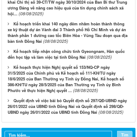
khai Chỉ thị số 39-CT/TW ngày 30/10/2024 của Ban Bí thư Trung
ương Đảng về nâng cao hiệu quả của tín dụng chính sách xã
(08/08/2025)
hội...
Kế hoạch triển khai 140 ngày đêm nhằm hoàn thành thông
xe kỹ thuật dự án Vành đai 3 Thành phố Hồ Chí Minh và dự án
thành phần 1 đường cao tốc Biên Hòa - Vũng Tàu đoạn qua địa
(08/08/2025)
bàn tỉnh Đồng Nai
Kế hoạch tiếp nhận công chức tỉnh Gyeongnam, Hàn quốc
(08/08/2025)
đến học tập và làm việc tại tỉnh Đồng Nai
Kế hoạch thực hiện Nghị quyết số 153/NQ-CP ngày
31/5/2025 của Chính phủ và Kế hoạch số 111-KH/TU ngày
18/6/2025 của Ban Thường vụ Tỉnh ủy Đồng Nai, Kế hoạch số
386-KH/TU ngày 28/5/2025 của Ban Thường vụ Tỉnh ủy Bình
(08/08/2025)
Phước về thực hiện Nghị quyết ...
Quyết định về việc bãi bỏ Quyết định số 297/QĐ-UBND ngày
26/01/2022 của UBND tỉnh Đồng Nai và Quyết định số 298/QĐ-
Từ ngày 03/8/2026 đến ngày 09/8/2026
(08/08/2025)
UBND ngày 26/01/2022 của UBND tỉnh Đồng Nai
Từ ngày 27/7/2026 đến ngày 02/8/2026
Từ ngày 20/7/2026 đến ngày 26/7/2026
Tìm