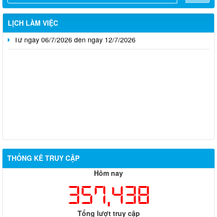
Từ ngày 13/7/2026 đến ngày 18/7/2026
LỊCH LÀM VIỆC
Từ ngày 06/7/2026 đến ngày 12/7/2026
Thông báo về việc tuyển dụng viên chức năm 2026
THỐNG KÊ TRUY CẬP
Thông báo tuyển chọn tổ chức và cá nhân chủ trì thực hiện
Hôm nay
nhiệm vụ khoa học và công nghệ cấp thành phố sử dụng ngân
sách nhà nước đặt hàng thực hiện năm 2026 (đợt 1) lần 3
357,438
Kế hoạch Thông tin, tuyên truyền triển khai Kế hoạch Khám
sức khỏe định kỳ hoặc khám sàng lọc miễn phí ít nhất mỗi năm
Tổng lượt truy cập