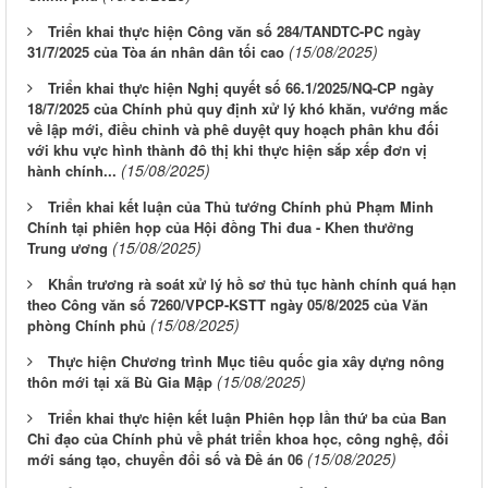
Triển khai thực hiện Công văn số 284/TANDTC-PC ngày
(15/08/2025)
31/7/2025 của Tòa án nhân dân tối cao
Triển khai thực hiện Nghị quyết số 66.1/2025/NQ-CP ngày
18/7/2025 của Chính phủ quy định xử lý khó khăn, vướng mắc
về lập mới, điều chỉnh và phê duyệt quy hoạch phân khu đối
với khu vực hình thành đô thị khi thực hiện sắp xếp đơn vị
(15/08/2025)
hành chính...
Triển khai kết luận của Thủ tướng Chính phủ Phạm Minh
Chính tại phiên họp của Hội đồng Thi đua - Khen thưởng
(15/08/2025)
Trung ương
Khẩn trương rà soát xử lý hồ sơ thủ tục hành chính quá hạn
theo Công văn số 7260/VPCP-KSTT ngày 05/8/2025 của Văn
(15/08/2025)
phòng Chính phủ
Thực hiện Chương trình Mục tiêu quốc gia xây dựng nông
(15/08/2025)
thôn mới tại xã Bù Gia Mập
Triển khai thực hiện kết luận Phiên họp lần thứ ba của Ban
Chỉ đạo của Chính phủ về phát triển khoa học, công nghệ, đổi
(15/08/2025)
mới sáng tạo, chuyển đổi số và Đề án 06