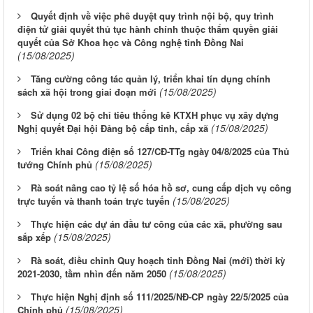
Quyết định về việc phê duyệt quy trình nội bộ, quy trình
điện tử giải quyết thủ tục hành chính thuộc thẩm quyền giải
quyết của Sở Khoa học và Công nghệ tỉnh Đồng Nai
(15/08/2025)
Tăng cường công tác quản lý, triển khai tín dụng chính
(15/08/2025)
sách xã hội trong giai đoạn mới
Sử dụng 02 bộ chỉ tiêu thống kê KTXH phục vụ xây dựng
(15/08/2025)
Nghị quyết Đại hội Đảng bộ cấp tỉnh, cấp xã
Triển khai Công điện số 127/CĐ-TTg ngày 04/8/2025 của Thủ
(15/08/2025)
tướng Chính phủ
Rà soát nâng cao tỷ lệ số hóa hồ sơ, cung cấp dịch vụ công
(15/08/2025)
trực tuyến và thanh toán trực tuyến
Thực hiện các dự án đầu tư công của các xã, phường sau
(15/08/2025)
sắp xếp
Rà soát, điều chỉnh Quy hoạch tỉnh Đồng Nai (mới) thời kỳ
(15/08/2025)
2021-2030, tầm nhìn đến năm 2050
Thực hiện Nghị định số 111/2025/NĐ-CP ngày 22/5/2025 của
(15/08/2025)
Chính phủ