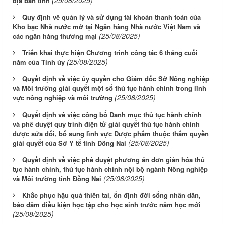
(25/08/2025)
địa bàn tỉnh
Quy định về quản lý và sử dụng tài khoản thanh toán của
Kho bạc Nhà nước mở tại Ngân hàng Nhà nước Việt Nam và
(25/08/2025)
các ngân hàng thương mại
Triển khai thực hiện Chương trình công tác 6 tháng cuối
(25/08/2025)
năm của Tỉnh ủy
Quyết định về việc ủy quyền cho Giám đốc Sở Nông nghiệp
và Môi trường giải quyết một số thủ tục hành chính trong lĩnh
(25/08/2025)
vực nông nghiệp và môi trường
Quyết định về việc công bố Danh mục thủ tục hành chính
và phê duyệt quy trình điện tử giải quyết thủ tục hành chính
được sửa đổi, bổ sung lĩnh vực Dược phẩm thuộc thẩm quyền
(25/08/2025)
giải quyết của Sở Y tế tỉnh Đồng Nai
Quyết định về việc phê duyệt phương án đơn giản hóa thủ
tục hành chính, thủ tục hành chính nội bộ ngành Nông nghiệp
(25/08/2025)
và Môi trường tỉnh Đồng Nai
Khắc phục hậu quả thiên tai, ổn định đời sống nhân dân,
bảo đảm điều kiện học tập cho học sinh trước năm học mới
(25/08/2025)