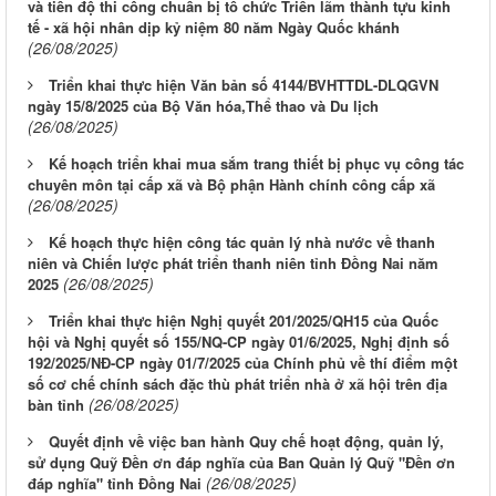
và tiến độ thi công chuẩn bị tổ chức Triển lãm thành tựu kinh
tế - xã hội nhân dịp kỷ niệm 80 năm Ngày Quốc khánh
(26/08/2025)
Triển khai thực hiện Văn bản số 4144/BVHTTDL-DLQGVN
ngày 15/8/2025 của Bộ Văn hóa,Thể thao và Du lịch
(26/08/2025)
Kế hoạch triển khai mua sắm trang thiết bị phục vụ công tác
chuyên môn tại cấp xã và Bộ phận Hành chính công cấp xã
(26/08/2025)
Kế hoạch thực hiện công tác quản lý nhà nước về thanh
niên và Chiến lược phát triển thanh niên tỉnh Đồng Nai năm
(26/08/2025)
2025
Triển khai thực hiện Nghị quyết 201/2025/QH15 của Quốc
hội và Nghị quyết số 155/NQ-CP ngày 01/6/2025, Nghị định số
192/2025/NĐ-CP ngày 01/7/2025 của Chính phủ về thí điểm một
số cơ chế chính sách đặc thù phát triển nhà ở xã hội trên địa
(26/08/2025)
bàn tỉnh
Quyết định về việc ban hành Quy chế hoạt động, quản lý,
sử dụng Quỹ Đền ơn đáp nghĩa của Ban Quản lý Quỹ "Đền ơn
(26/08/2025)
đáp nghĩa" tỉnh Đồng Nai