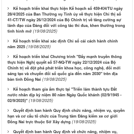
Kế hoạch triển khai thực hiện Kế hoạch số 459-KH/TU ngày
28/4/2025 của Ban Thường vụ Tỉnh ủy về thực hiện Chỉ thị số
41-CT/TW ngày 26/12/2024 của Bộ Chính trị về tăng cường sự
lãnh đạo của Đảng đối với công tác thi đua, khen thưởng trong
(19/08/2025)
tình hình mớ
Kế hoạch triển khai xác định Chỉ số cải cách hành chính
(19/08/2025)
năm 2025
Kế hoạch triển khai Chương trình "Đẩy mạnh truyền thông
thực hiện Nghị quyết số 57-NQ-TW ngày 22/12/2024 của Bộ
Chính trị về đột phá phát triển khoa học, công nghệ, đổi mới
sáng tạo và chuyển đổi số quốc gia đến năm 2030" trên địa
(19/08/2025)
bàn tỉnh Đồng Nai
Kế hoạch tham gia ẩm thực tại "Triển lãm thành tựu Đất
nước nhân dịp kỷ niệm 80 năm Ngày Quốc khánh (02/9/1945 -
(19/08/2025)
02/9/2025)"
Quyết định ban hành Quy định chức năng, nhiệm vụ, quyền
hạn và cơ cấu tổ chức của Trung tâm Đăng kiểm xe cơ giới
(19/08/2025)
Đồng Nai trực thuộc Sở Xây dựng
Quyết định ban hành Quy định về chức năng, nhiệm vụ,