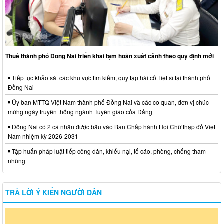
Thuế thành phố Đồng Nai triển khai tạm hoãn xuất cảnh theo quy định mới
Tiếp tục khảo sát các khu vực tìm kiếm, quy tập hài cốt liệt sĩ tại thành phố
Đồng Nai
Ủy ban MTTQ Việt Nam thành phố Đồng Nai và các cơ quan, đơn vị chúc
mừng ngày truyền thống ngành Tuyên giáo của Đảng
Đồng Nai có 2 cá nhân được bầu vào Ban Chấp hành Hội Chữ thập đỏ Việt
Nam nhiệm kỳ 2026-2031
Tập huấn pháp luật tiếp công dân, khiếu nại, tố cáo, phòng, chống tham
nhũng
TRẢ LỜI Ý KIẾN NGƯỜI DÂN