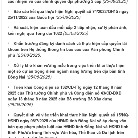
(25/08/2025)
các nhiệm vụ của chính quyền địa phương 2 cấp
Báo cáo kết quả thực hiện Nghị quyết số 74/2022/QH15 ngày
(25/08/2025)
25/11/2022 của Quốc hội
Rà soát, kiện toàn đầu mối cấp 2 tiếp nhận, xử lý phản ánh,
(25/08/2025)
kiến nghị qua Tổng đài 1022
Khẩn trương đăng ký danh sách và thực hiện cấp quyền tài
khoản trên Hệ thống thông tin báo cáo của Văn phòng Chính
(25/08/2025)
phủ
Xử lý khó khăn vướng mắc trong việc triển khai thực hiện
một số dự án trọng điểm ngành năng lượng trên địa bàn tỉnh
(25/08/2025)
Đồng Nai
Triển khai Công điện số 132/CĐ-TTg ngày 12 tháng 8 năm
2025 của Thủ tướng Chính phủ và Công điện số 43/CĐ-BXD
ngày 13 tháng 8 năm 2025 của Bộ trưởng Bộ Xây dựng
(25/08/2025)
Quyết định về việc triển khai thực hiện Nghị quyết số 15/NQ-
HĐND ngày 08/7/2025 của HĐND tỉnh Đồng Nai về áp dụng văn
bản quy phạm pháp luật của HĐND tỉnh Đồng Nai và HĐND tỉnh
Bình Phước trong lĩnh vực Văn hóa, Thể thao và Du lịch trên