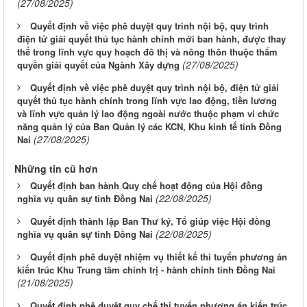
(27/08/2025)
Quyết định về việc phê duyệt quy trình nội bộ, quy trình
điện tử giải quyết thủ tục hành chính mới ban hành, được thay
thế trong lĩnh vực quy hoạch đô thị và nông thôn thuộc thẩm
(27/08/2025)
quyền giải quyết của Ngành Xây dựng
Quyết định về việc phê duyệt quy trình nội bộ, điện tử giải
quyết thủ tục hành chính trong lĩnh vực lao động, tiền lương
và lĩnh vực quản lý lao động ngoài nước thuộc phạm vi chức
năng quản lý của Ban Quản lý các KCN, Khu kinh tế tỉnh Đồng
(27/08/2025)
Nai
Những tin cũ hơn
Quyết định ban hành Quy chế hoạt động của Hội đồng
(22/08/2025)
nghĩa vụ quân sự tỉnh Đồng Nai
Quyết định thành lập Ban Thư ký, Tổ giúp việc Hội đồng
(22/08/2025)
nghĩa vụ quân sự tỉnh Đồng Nai
Quyết định phê duyệt nhiệm vụ thiết kế thi tuyển phương án
kiến trúc Khu Trung tâm chính trị - hành chính tỉnh Đồng Nai
(21/08/2025)
Quyết định phê duyệt quy chế thi tuyển phương án kiến trúc