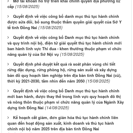
Mở tài khoản hỗ trợ triển khai chính quyền địa phương 02
(15/08/2025)
cấp
Quyết định về việc công bố danh mục thủ tục hành chính
được sửa đổi, bổ sung thuộc thẩm quyền giải quyết của Sở Y
(15/08/2025)
tế tỉnh Đồng Nai
Quyết định về việc công bố Danh mục thủ tục hành chính
và quy trình nội bộ, điện tử giải quyết thủ tục hành chính mới
ban hành lĩnh vực Thi đua - khen thưởng thuộc phạm vi chức
(15/08/2025)
năng quản lý của Sở Nội vụ
Quyết định phê duyệt kết quả rà soát phân vùng chi tiết
rừng đặc dụng, rừng phòng hộ, rừng sản xuất và xây dựng
bản đồ quy hoạch lâm nghiệp trên địa bàn tỉnh Đồng Nai (cũ),
(15/08/2025)
thời kỳ 2021-2030, tầm nhìn đến năm 2050
Quyết định về việc công bố Danh mục thủ tục hành chính
mới ban hành, được thay thế trong lĩnh vực quy hoạch đô thị
và nông thôn thuộc phạm vi chức năng quản lý của Ngành Xây
(14/08/2025)
dựng tỉnh Đồng Nai
Kế hoạch cắt giảm, đơn giản hóa thủ tục hành chính liên
quan đến hoạt động sản xuất, kinh doanh và thủ tục hành
chính nội bộ năm 2025 trên địa bàn tỉnh Đồng Nai