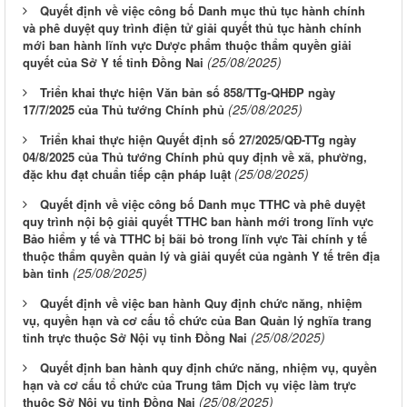
Quyết định về việc công bố Danh mục thủ tục hành chính
và phê duyệt quy trình điện tử giải quyết thủ tục hành chính
mới ban hành lĩnh vực Dược phẩm thuộc thẩm quyền giải
(25/08/2025)
quyết của Sở Y tế tỉnh Đồng Nai
Triển khai thực hiện Văn bản số 858/TTg-QHĐP ngày
(25/08/2025)
17/7/2025 của Thủ tướng Chính phủ
Triển khai thực hiện Quyết định số 27/2025/QĐ-TTg ngày
04/8/2025 của Thủ tướng Chính phủ quy định về xã, phường,
(25/08/2025)
đặc khu đạt chuẩn tiếp cận pháp luật
Quyết định về việc công bố Danh mục TTHC và phê duyệt
quy trình nội bộ giải quyết TTHC ban hành mới trong lĩnh vực
Bảo hiểm y tế và TTHC bị bãi bỏ trong lĩnh vực Tài chính y tế
thuộc thẩm quyền quản lý và giải quyết của ngành Y tế trên địa
(25/08/2025)
bàn tỉnh
Quyết định về việc ban hành Quy định chức năng, nhiệm
vụ, quyền hạn và cơ cấu tổ chức của Ban Quản lý nghĩa trang
(25/08/2025)
tỉnh trực thuộc Sở Nội vụ tỉnh Đồng Nai
Quyết định ban hành quy định chức năng, nhiệm vụ, quyền
hạn và cơ cấu tổ chức của Trung tâm Dịch vụ việc làm trực
(25/08/2025)
thuộc Sở Nội vụ tỉnh Đồng Nai