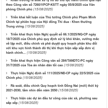
theo Công văn số 7260/VPCP-KSTT ngày 05/8/2025 của Văn
(15/08/2025)
phòng Chính phủ
Triển khai kết luận của Thủ tướng Chính phủ Phạm Minh
Chính tại phiên họp của Hội đồng Thi đua - Khen thưởng
(15/08/2025)
Trung ương
Triển khai thực hiện Nghị quyết số 66.1/2025/NQ-CP ngày
18/7/2025 của Chính phủ quy định xử lý khó khăn, vướng mắc
về lập mới, điều chỉnh và phê duyệt quy hoạch phân khu đối
với khu vực hình thành đô thị khi thực hiện sắp xếp đơn vị
(15/08/2025)
hành chính...
Triển khai thực hiện Công văn số 284/TANDTC-PC ngày
(15/08/2025)
31/7/2025 của Tòa án nhân dân tối cao
Thực hiện Nghị định số 111/2025/NĐ-CP ngày 22/5/2025 của
(15/08/2025)
Chính phủ
Rà soát, điều chỉnh Quy hoạch tỉnh Đồng Nai (mới) thời kỳ
(15/08/2025)
2021-2030, tầm nhìn đến năm 2050
Thực hiện các dự án đầu tư công của các xã, phường sau
(15/08/2025)
sắp xếp