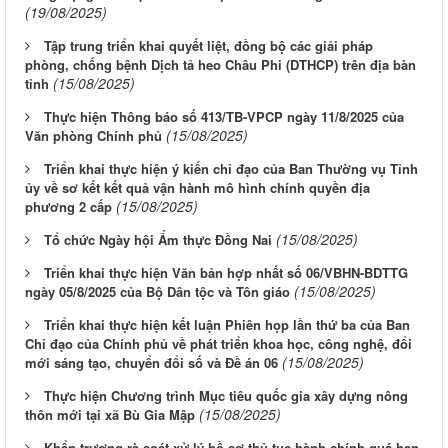
(19/08/2025)
Tập trung triển khai quyết liệt, đồng bộ các giải pháp
phòng, chống bệnh Dịch tả heo Châu Phi (DTHCP) trên địa bàn
(15/08/2025)
tỉnh
Thực hiện Thông báo số 413/TB-VPCP ngày 11/8/2025 của
(15/08/2025)
Văn phòng Chính phủ
Triển khai thực hiện ý kiến chỉ đạo của Ban Thường vụ Tỉnh
ủy về sơ kết kết quả vận hành mô hình chính quyền địa
(15/08/2025)
phương 2 cấp
(15/08/2025)
Tổ chức Ngày hội Ẩm thực Đồng Nai
Triển khai thực hiện Văn bản hợp nhất số 06/VBHN-BDTTG
(15/08/2025)
ngày 05/8/2025 của Bộ Dân tộc và Tôn giáo
Triển khai thực hiện kết luận Phiên họp lần thứ ba của Ban
Chỉ đạo của Chính phủ về phát triển khoa học, công nghệ, đổi
(15/08/2025)
mới sáng tạo, chuyển đổi số và Đề án 06
Thực hiện Chương trình Mục tiêu quốc gia xây dựng nông
(15/08/2025)
thôn mới tại xã Bù Gia Mập
Khẩn trương rà soát xử lý hồ sơ thủ tục hành chính quá hạn