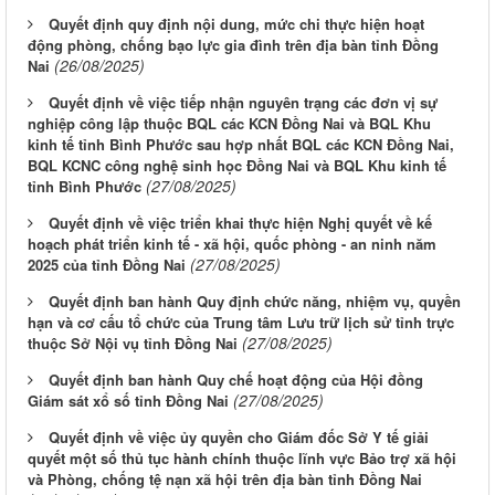
Quyết định quy định nội dung, mức chi thực hiện hoạt
động phòng, chống bạo lực gia đình trên địa bàn tỉnh Đồng
(26/08/2025)
Nai
Quyết định về việc tiếp nhận nguyên trạng các đơn vị sự
nghiệp công lập thuộc BQL các KCN Đồng Nai và BQL Khu
kinh tế tỉnh Bình Phước sau hợp nhất BQL các KCN Đồng Nai,
BQL KCNC công nghệ sinh học Đồng Nai và BQL Khu kinh tế
(27/08/2025)
tỉnh Bình Phước
Quyết định về việc triển khai thực hiện Nghị quyết về kế
hoạch phát triển kinh tế - xã hội, quốc phòng - an ninh năm
(27/08/2025)
2025 của tỉnh Đồng Nai
Quyết định ban hành Quy định chức năng, nhiệm vụ, quyền
hạn và cơ cấu tổ chức của Trung tâm Lưu trữ lịch sử tỉnh trực
(27/08/2025)
thuộc Sở Nội vụ tỉnh Đồng Nai
Quyết định ban hành Quy chế hoạt động của Hội đồng
(27/08/2025)
Giám sát xổ số tỉnh Đồng Nai
Quyết định về việc ủy quyền cho Giám đốc Sở Y tế giải
quyết một số thủ tục hành chính thuộc lĩnh vực Bảo trợ xã hội
và Phòng, chống tệ nạn xã hội trên địa bàn tỉnh Đồng Nai