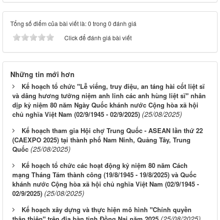
Tổng số điểm của bài viết là: 0 trong 0 đánh giá
Click để đánh giá bài viết
Những tin mới hơn
Kế hoạch tổ chức "Lễ viếng, truy điệu, an táng hài cốt liệt sĩ
và dâng hương tưởng niệm anh linh các anh hùng liệt sĩ" nhân
dịp kỷ niệm 80 năm Ngày Quốc khánh nước Cộng hòa xã hội
(25/08/2025)
chủ nghĩa Việt Nam (02/9/1945 - 02/9/2025)
Kế hoạch tham gia Hội chợ Trung Quốc - ASEAN lần thứ 22
(CAEXPO 2025) tại thành phố Nam Ninh, Quảng Tây, Trung
(25/08/2025)
Quốc
Kế hoạch tổ chức các hoạt động kỷ niệm 80 năm Cách
mạng Tháng Tám thành công (19/8/1945 - 19/8/2025) và Quốc
khánh nước Cộng hòa xã hội chủ nghĩa Việt Nam (02/9/1945 -
(25/08/2025)
02/9/2025)
Kế hoạch xây dựng và thực hiện mô hình "Chính quyền
(25/08/2025)
thân thiện" trên địa bàn tỉnh Đồng Nai năm 2025