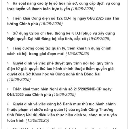
Rà soát nâng cao tỷ lệ số hóa hồ sơ, cung cấp dịch vụ công
(15/08/2025)
trực tuyến và thanh toán trực tuyến
Triển khai Công điện số 127/CĐ-TTg ngày 04/8/2025 của Thủ
(15/08/2025)
tướng Chính phủ
Sử dụng 02 bộ chỉ tiêu thống kê KTXH phục vụ xây dựng
(15/08/2025)
Nghị quyết Đại hội Đảng bộ cấp tỉnh, cấp xã
Tăng cường công tác quản lý, triển khai tín dụng chính
(15/08/2025)
sách xã hội trong giai đoạn mới
Quyết định về việc phê duyệt quy trình nội bộ, quy trình
điện tử giải quyết thủ tục hành chính thuộc thẩm quyền giải
quyết của Sở Khoa học và Công nghệ tỉnh Đồng Nai
(15/08/2025)
Triển khai thực hiện Nghị định số 215/2025/NĐ-CP ngày
(15/08/2025)
04/8/2025 của Chính phủ
Quyết định về việc công bố Danh mục thủ tục hành chính
thuộc phạm vi chức năng quản lý của ngành Công Thương
tỉnh Đồng Nai đủ điều kiện thực hiện dịch vụ công trực tuyến
(15/08/2025)
toàn trình