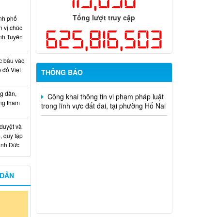
khai Kế hoạch Khám sức khỏe định kỳ
hoặc khám sàng lọc miễn phí ít nhất mỗi
Tổng lượt truy cập
nh phố
năm một lần cho người dân trên địa bàn
n vị chúc
625,816,503
thành phố Đồng Nai
nh Tuyên
Hỗ trợ đăng tải thông tin hợp nhất,
thay đổi địa chỉ trụ sở làm việc
c bầu vào
 đỏ Việt
THÔNG BÁO
Công khai thông tin vi phạm pháp luật
trong lĩnh vực đất đai, tại phường Hố Nai
g dân,
ống tham
 duyệt và
, quy tập
Minh Đức
 DÂN