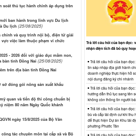
 soát thủ tục hành chính áp dụng trên
mới ban hành trong lĩnh vực Du lịch
(25/08/2025)
à Du lịch
chính và quy trình nội bộ, điện tử giải
h vực việc làm thuộc phạm vi chức
Trả lời câu hỏi của bạn đọc: 
nhận diện tích đã bỏ quy hoạ
2025 - 2026 đối với giáo dục mầm non,
(25/08/2025)
a bàn tỉnh Đồng Nai
Trả lời câu hỏi của bạn đọc
tin sáp nhập địa giới hành ch
êm trên địa bàn tỉnh Đồng Nai
doanh nghiệp thực hiện hồ sơ
nội dung đăng ký chi nhánh
ơ sở đóng gói nông sản xuất khẩu
Trả lời câu hỏi của bạn đọc:
hướng dẫn thủ tục sang tên s
mỹ quan và tiến độ thi công chuẩn bị
không còn thông tin người b
ịp kỷ niệm 80 năm Ngày Quốc khánh
Trả lời câu hỏi của bạn đọc:
bù và cấp tái định cư khi thu 
LQGVN ngày 15/8/2025 của Bộ Văn
để thực hiện Dự án Khu tái đị
phường Phước Tân
ụ công tác chuyên môn tại cấp xã và Bộ
Trả lời câu hỏi của bạn đọc: