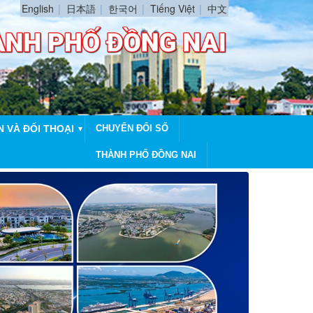
English
日本語
한국어
Tiếng Việt
中文
N VÀ ĐỐI THOẠI
CHUYỂN ĐỔI SỐ
▼
THÀNH PHỐ ĐỒNG NAI