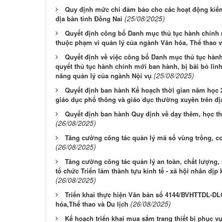
Quy định mức chi đảm bảo cho các hoạt động kiểm
(25/08/2025)
địa bàn tỉnh Đồng Nai
Quyết định công bố Danh mục thủ tục hành chính 
thuộc phạm vi quản lý của ngành Văn hóa, Thể thao v
Quyết định về việc công bố Danh mục thủ tục hành 
quyết thủ tục hành chính mới ban hành, bị bãi bỏ lĩn
(25/08/2025)
năng quản lý của ngành Nội vụ
Quyết định ban hành Kế hoạch thời gian năm học 
giáo dục phổ thông và giáo dục thường xuyên trên đị
Quyết định ban hành Quy định về dạy thêm, học th
(26/08/2025)
Tăng cường công tác quản lý mã số vùng trồng, c
(26/08/2025)
Tăng cường công tác quản lý an toàn, chất lượng, 
tổ chức Triển lãm thành tựu kinh tế - xã hội nhân d
(26/08/2025)
Triển khai thực hiện Văn bản số 4144/BVHTTDL-D
(26/08/2025)
hóa,Thể thao và Du lịch
Kế hoạch triển khai mua sắm trang thiết bị phục v