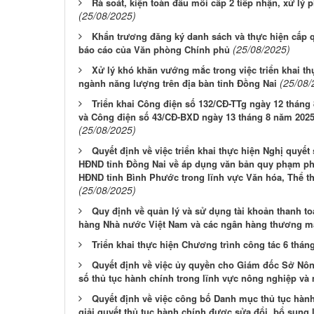
Rà soát, kiện toàn đầu mối cấp 2 tiếp nhận, xử lý 
(25/08/2025)
Khẩn trương đăng ký danh sách và thực hiện cấp q
(25/08/2025)
báo cáo của Văn phòng Chính phủ
Xử lý khó khăn vướng mắc trong việc triển khai t
(25/08/
ngành năng lượng trên địa bàn tỉnh Đồng Nai
Triển khai Công điện số 132/CĐ-TTg ngày 12 thán
và Công điện số 43/CĐ-BXD ngày 13 tháng 8 năm 202
(25/08/2025)
Quyết định về việc triển khai thực hiện Nghị quyế
HĐND tỉnh Đồng Nai về áp dụng văn bản quy phạm ph
HĐND tỉnh Bình Phước trong lĩnh vực Văn hóa, Thể tha
(25/08/2025)
Quy định về quản lý và sử dụng tài khoản thanh 
hàng Nhà nước Việt Nam và các ngân hàng thương m
Triển khai thực hiện Chương trình công tác 6 thán
Quyết định về việc ủy quyền cho Giám đốc Sở Nôn
số thủ tục hành chính trong lĩnh vực nông nghiệp và
Quyết định về việc công bố Danh mục thủ tục hành 
giải quyết thủ tục hành chính được sửa đổi, bổ sun