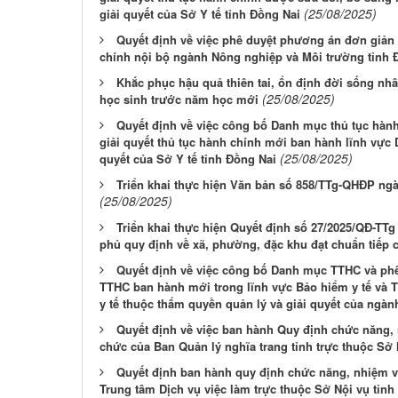
(25/08/2025)
giải quyết của Sở Y tế tỉnh Đồng Nai
Quyết định về việc phê duyệt phương án đơn giản 
chính nội bộ ngành Nông nghiệp và Môi trường tỉnh 
Khắc phục hậu quả thiên tai, ổn định đời sống nh
(25/08/2025)
học sinh trước năm học mới
Quyết định về việc công bố Danh mục thủ tục hành 
giải quyết thủ tục hành chính mới ban hành lĩnh vự
(25/08/2025)
quyết của Sở Y tế tỉnh Đồng Nai
Triển khai thực hiện Văn bản số 858/TTg-QHĐP ng
(25/08/2025)
Triển khai thực hiện Quyết định số 27/2025/QĐ-T
phủ quy định về xã, phường, đặc khu đạt chuẩn tiếp 
Quyết định về việc công bố Danh mục TTHC và phê 
TTHC ban hành mới trong lĩnh vực Bảo hiểm y tế và TT
y tế thuộc thẩm quyền quản lý và giải quyết của ngành
Quyết định về việc ban hành Quy định chức năng, 
chức của Ban Quản lý nghĩa trang tỉnh trực thuộc Sở 
Quyết định ban hành quy định chức năng, nhiệm v
Trung tâm Dịch vụ việc làm trực thuộc Sở Nội vụ tỉnh