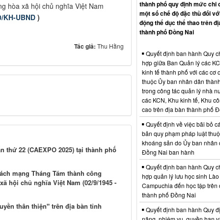
thành phố quy định mức chi 
g hòa xã hội chủ nghĩa Việt Nam
một số chế độ đặc thù đối vớ
60/KH-UBND
)
động thể dục thể thao trên đị
thành phố Đồng Nai
Tác giả:
Thu Hằng
Quyết định ban hành Quy c
hợp giữa Ban Quản lý các K
kinh tế thành phố với các cơ
thuộc Ủy ban nhân dân thàn
trong công tác quản lý nhà nư
các KCN, Khu kinh tế, Khu c
cao trên địa bàn thành phố 
Quyết định về việc bãi bỏ c
bản quy phạm pháp luật thuộc
khoáng sản do Ủy ban nhân 
n thứ 22 (CAEXPO 2025) tại thành phố
Đồng Nai ban hành
Quyết định ban hành Quy c
 Cách mạng Tháng Tám thành công
hợp quản lý lưu học sinh Lào
xã hội chủ nghĩa Việt Nam (02/9/1945 -
Campuchia đến học tập trên 
thành phố Đồng Nai
ền thân thiện" trên địa bàn tỉnh
Quyết định ban hành Quy đ
năng, nhiệm vụ, quyền hạn v