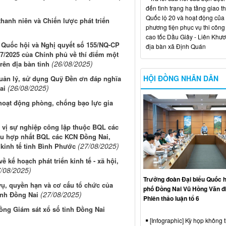
đến tình trạng hạ tầng giao t
Quốc lộ 20 và hoạt động của
hanh niên và Chiến lược phát triển
phương tiện phục vụ thi công
cao tốc Dầu Giây - Liên Khươ
a Quốc hội và Nghị quyết số 155/NQ-CP
địa bàn xã Định Quán
/7/2025 của Chính phủ về thí điểm một
(26/08/2025)
rên địa bàn tỉnh
HỘI ĐỒNG NHÂN DÂN
quản lý, sử dụng Quỹ Đền ơn đáp nghĩa
(26/08/2025)
ai
hoạt động phòng, chống bạo lực gia
n vị sự nghiệp công lập thuộc BQL các
au hợp nhất BQL các KCN Đồng Nai,
(27/08/2025)
inh tế tỉnh Bình Phước
ề kế hoạch phát triển kinh tế - xã hội,
7/08/2025)
Trưởng đoàn Đại biểu Quốc h
ụ, quyền hạn và cơ cấu tổ chức của
phố Đồng Nai Vũ Hồng Văn đ
(27/08/2025)
ỉnh Đồng Nai
Phiên thảo luận tổ 6
ồng Giám sát xổ số tỉnh Đồng Nai
[Infographic] Kỳ họp không 