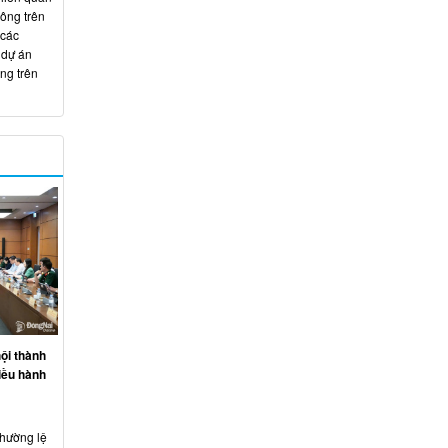
hông trên
 các
 dự án
ng trên
ội thành
iều hành
thường lệ