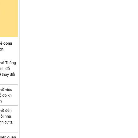
về công
ch
: về Thông
ính để
 thay đổi
 về việc
ổ đỏ khi
án
 về đền
hồi nhà
nh cư tại
 liên quan