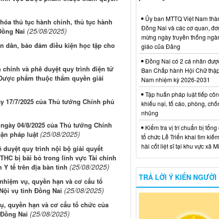
Ủy ban MTTQ Việt Nam thà
hóa thủ tục hành chính, thủ tục hành
Đồng Nai và các cơ quan, đơ
(25/08/2025)
Đồng Nai
mừng ngày truyền thống ngà
ân dân, bảo đảm điều kiện học tập cho
giáo của Đảng
Đồng Nai có 2 cá nhân đượ
chính và phê duyệt quy trình điện tử
Ban Chấp hành Hội Chữ thập
c Dược phẩm thuộc thẩm quyền giải
Nam nhiệm kỳ 2026-2031
Tập huấn pháp luật tiếp côn
ày 17/7/2025 của Thủ tướng Chính phủ
khiếu nại, tố cáo, phòng, ch
nhũng
Tg ngày 04/8/2025 của Thủ tướng Chính
Kiểm tra vị trí chuẩn bị tổng
(25/08/2025)
cận pháp luật
tổ chức Lễ Triển khai tìm kiếm
hài cốt liệt sĩ tại khu vực xã 
duyệt quy trình nội bộ giải quyết
HC bị bãi bỏ trong lĩnh vực Tài chính
(25/08/2025)
 Y tế trên địa bàn tỉnh
TRẢ LỜI Ý KIẾN NGƯỜI
nhiệm vụ, quyền hạn và cơ cấu tổ
(25/08/2025)
Nội vụ tỉnh Đồng Nai
ụ, quyền hạn và cơ cấu tổ chức của
(25/08/2025)
 Đồng Nai