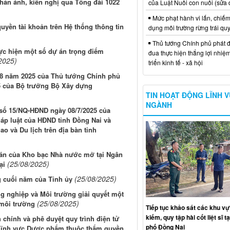
phản ánh, kiến nghị qua Tổng đài 1022
của Luật Nuôi con nuôi (sửa 
Mức phạt hành vi lấn, chiếm
uyền tài khoản trên Hệ thống thông tin
dụng môi trường rừng trái qu
Thủ tướng Chính phủ phát đ
hực hiện một số dự án trọng điểm
đua thực hiện thắng lợi nhiệ
2025)
triển kinh tế - xã hội
g 8 năm 2025 của Thủ tướng Chính phủ
5 của Bộ trưởng Bộ Xây dựng
TIN HOẠT ĐỘNG LĨNH 
NGÀNH
t số 15/NQ-HĐND ngày 08/7/2025 của
áp luật của HĐND tỉnh Đồng Nai và
o và Du lịch trên địa bàn tỉnh
toán của Kho bạc Nhà nước mở tại Ngân
(25/08/2025)
ại
(25/08/2025)
g cuối năm của Tỉnh ủy
g nghiệp và Môi trường giải quyết một
(25/08/2025)
 môi trường
Tiếp tục khảo sát các khu vự
kiếm, quy tập hài cốt liệt sĩ t
chính và phê duyệt quy trình điện tử
phố Đồng Nai
g lĩnh vực Dược phẩm thuộc thẩm quyền