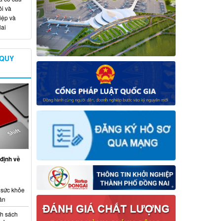
i và
iệp và
ai
 QUY
định về
 sức khỏe
ân
nh sách