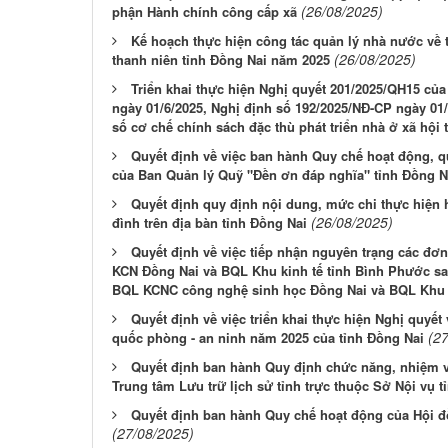
(26/08/2025)
phận Hành chính công cấp xã
Kế hoạch thực hiện công tác quản lý nhà nước về t
(26/08/2025)
thanh niên tỉnh Đồng Nai năm 2025
Triển khai thực hiện Nghị quyết 201/2025/QH15 củ
ngày 01/6/2025, Nghị định số 192/2025/NĐ-CP ngày 01
số cơ chế chính sách đặc thù phát triển nhà ở xã hội t
Quyết định về việc ban hành Quy chế hoạt động, 
của Ban Quản lý Quỹ "Đền ơn đáp nghĩa" tỉnh Đồng N
Quyết định quy định nội dung, mức chi thực hiện 
(26/08/2025)
đình trên địa bàn tỉnh Đồng Nai
Quyết định về việc tiếp nhận nguyên trạng các đơ
KCN Đồng Nai và BQL Khu kinh tế tỉnh Bình Phước s
BQL KCNC công nghệ sinh học Đồng Nai và BQL Khu k
Quyết định về việc triển khai thực hiện Nghị quyết v
(2
quốc phòng - an ninh năm 2025 của tỉnh Đồng Nai
Quyết định ban hành Quy định chức năng, nhiệm v
Trung tâm Lưu trữ lịch sử tỉnh trực thuộc Sở Nội vụ t
Quyết định ban hành Quy chế hoạt động của Hội đ
(27/08/2025)