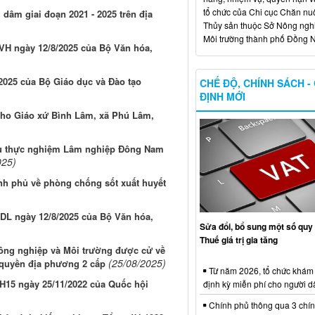
tổ chức của Chi cục Chăn nuô
dâm giai đoạn 2021 - 2025 trên địa
Thủy sản thuộc Sở Nông ngh
Môi trường thành phố Đồng N
VH ngày 12/8/2025 của Bộ Văn hóa,
025 của Bộ Giáo dục và Đào tạo
CHẾ ĐỘ, CHÍNH SÁCH -
ĐỊNH MỚI
cho Giáo xứ Bình Lâm, xã Phú Lâm,
ứu thực nghiệm Lâm nghiệp Đông Nam
025)
nh phủ về phòng chống sốt xuất huyết
DL ngày 12/8/2025 của Bộ Văn hóa,
Sửa đổi, bổ sung một số quy 
Thuế giá trị gia tăng
Nông nghiệp và Môi trường được cử về
(25/08/2025)
 quyền địa phương 2 cấp
Từ năm 2026, tổ chức khám
QH15 ngày 25/11/2022 của Quốc hội
định kỳ miễn phí cho người d
Chính phủ thông qua 3 chí