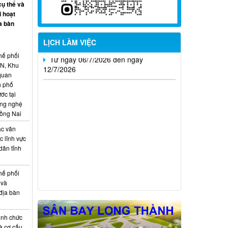
cụ thể và
i hoạt
Từ ngày 13/7/2026 đến ngày
a bàn
18/7/2026
LỊCH LÀM VIỆC
Từ ngày 06/7/2026 đến ngày
12/7/2026
hế phối
CN, Khu
 quan
h phố
ớc tại
ông nghệ
Đồng Nai
ác văn
 lĩnh vực
dân tỉnh
hế phối
 và
địa bàn
ịnh chức
à cơ cấu