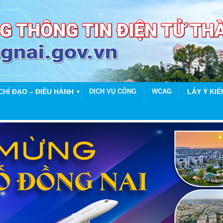
CHỈ ĐẠO – ĐIỀU HÀNH
DỊCH VỤ CÔNG
WCAG
LẤY Ý KIẾ
▼