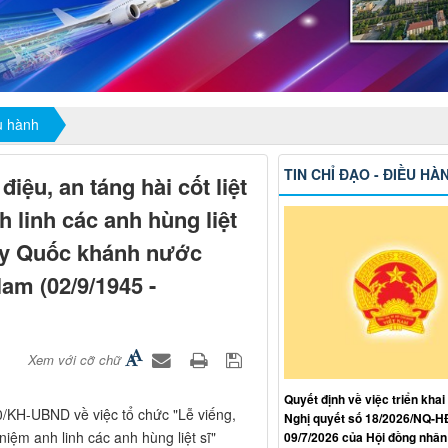
ều hành
TIN CHỈ ĐẠO - ĐIỀU HÀ
iệu, an táng hài cốt liệt
 linh các anh hùng liệt
ày Quốc khánh nước
am (02/9/1945 -
Xem với cỡ chữ
Quyết định về việc triển khai
/KH-UBND về việc tổ chức "Lễ viếng,
Nghị quyết số 18/2026/NQ-
niệm anh linh các anh hùng liệt sĩ"
09/7/2026 của Hội đồng nhân