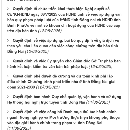
Quyết định tổ chức triển khai thực hiện Nghị quyết số
09/NQ-HĐND ngày 08/7/2025 của HĐND tỉnh về việc áp dụng văn
bản quy phạm pháp luật của HĐND tỉnh Đồng nai và HĐND tỉnh
Bình Phước về một số khoản chi hoạt động của HĐND các cấp
(12/08/2025)
trên địa bàn tỉnh
Quyết định về việc áp dụng, bãi bỏ quy định về giá dịch vụ
theo yêu cầu liên quan đến việc công chứng trên địa bàn tỉnh
(12/08/2025)
Đồng Nai
Quyết định về việc ủy quyền cho Giám đốc Sở Tư pháp ban
(12/08/2025)
hành kết luận kiểm tra văn bản trái pháp luật
Quyết định phê duyệt đề cương và dự toán kinh phí lập
điều chỉnh Chương trình phát triển nhà ở tỉnh Đồng Nai giai
(12/08/2025)
đoạn 2021-2030
Quyết định ban hành Quy chế quản lý, vận hành và sử dụng
(11/08/2025)
Hệ thống hội nghị trực tuyến tỉnh Đồng Nai
Quyết định về việc công bố Danh mục thủ tục hành chính
ngành Nông nghiệp và Môi trường thực hiện không phụ thuộc
vào địa giới hành chính trong phạm vi tỉnh Đồng Nai
(11/08/2025)