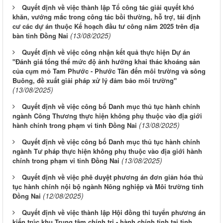
Quyết định về việc thành lập Tổ công tác giải quyết khó
khăn, vướng mắc trong công tác bồi thường, hỗ trợ, tái định
cư các dự án thuộc Kế hoạch đầu tư công năm 2025 trên địa
(13/08/2025)
bàn tỉnh Đồng Nai
Quyết định về việc công nhận kết quả thực hiện Dự án
"Đánh giá tổng thể mức độ ảnh hưởng khai thác khoáng sản
của cụm mỏ Tam Phước - Phước Tân đến môi trường và sông
Buông, đề xuất giải pháp xử lý đảm bảo môi trường"
(13/08/2025)
Quyết định về việc công bố Danh mục thủ tục hành chính
ngành Công Thương thực hiện không phụ thuộc vào địa giới
(13/08/2025)
hành chính trong phạm vi tỉnh Đồng Nai
Quyết định về việc công bố Danh mục thủ tục hành chính
ngành Tư pháp thực hiện không phụ thuộc vào địa giới hành
(13/08/2025)
chính trong phạm vi tỉnh Đồng Nai
Quyết định về việc phê duyệt phương án đơn giản hóa thủ
tục hành chính nội bộ ngành Nông nghiệp và Môi trường tỉnh
(12/08/2025)
Đồng Nai
Quyết định về việc thành lập Hội đồng thi tuyển phương án
kiến trúc khu Trung tâm chính trị - hành chính tỉnh tại tỉnh