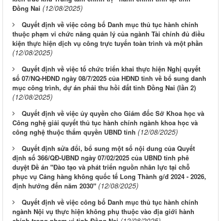
(12/08/2025)
Đồng Nai
Quyết định về việc công bố Danh mục thủ tục hành chính
thuộc phạm vi chức năng quản lý của ngành Tài chính đủ điều
kiện thực hiện dịch vụ công trực tuyến toàn trình và một phần
(12/08/2025)
Quyết định về việc tổ chức triển khai thực hiện Nghị quyết
số 07/NQ-HĐND ngày 08/7/2025 của HĐND tỉnh về bổ sung danh
mục công trình, dự án phải thu hồi đất tỉnh Đồng Nai (lần 2)
(12/08/2025)
Quyết định về việc ủy quyền cho Giám đốc Sở Khoa học và
Công nghệ giải quyết thủ tục hành chính ngành khoa học và
(12/08/2025)
công nghệ thuộc thẩm quyền UBND tỉnh
Quyết định sửa đổi, bổ sung một số nội dung của Quyết
định số 366/QĐ-UBND ngày 07/02/2025 của UBND tỉnh phê
duyệt Đề án "Đào tạo và phát triển nguồn nhân lực tại chỗ
phục vụ Cảng hàng không quốc tế Long Thành g/đ 2024 - 2026,
(12/08/2025)
định hướng đến năm 2030"
Quyết định về việc công bố Danh mục thủ tục hành chính
ngành Nội vụ thực hiện không phụ thuộc vào địa giới hành
(12/08/2025)
chính trong phạm vi tỉnh Đồng Nai