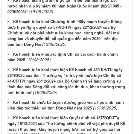
Kế hoạch tham gia ẩm thực tại "Triển lãm thành tựu Đất
nước nhân dịp kỷ niệm 80 năm Ngày Quốc khánh (02/9/1945 -
(19/08/2025)
02/9/2025)"
Kế hoạch triển khai Chương trình "Đẩy mạnh truyền thông
thực hiện Nghị quyết số 57-NQ-TW ngày 22/12/2024 của Bộ
Chính trị về đột phá phát triển khoa học, công nghệ, đổi mới
sáng tạo và chuyển đổi số quốc gia đến năm 2030" trên địa
(19/08/2025)
bàn tỉnh Đồng Nai
Kế hoạch triển khai xác định Chỉ số cải cách hành chính
(19/08/2025)
năm 2025
Kế hoạch triển khai thực hiện Kế hoạch số 459-KH/TU ngày
28/4/2025 của Ban Thường vụ Tỉnh ủy về thực hiện Chỉ thị số
41-CT/TW ngày 26/12/2024 của Bộ Chính trị về tăng cường sự
lãnh đạo của Đảng đối với công tác thi đua, khen thưởng trong
(19/08/2025)
tình hình mớ
Kế hoạch tổ chức Lễ tuyên dương giáo viên, học sinh, sinh
(19/08/2025)
viên dân tộc thiểu số tỉnh Đồng Nai năm 2025
Kế hoạch triển khai thực hiện Quyết định số 1575/QĐ-TTg
ngày 16/12/2024 của Thủ tướng chính phủ về việc phê duyệt Kế
hoạch thực hiện Quy hoạch mạng lưới cơ sở trợ giúp xã hội