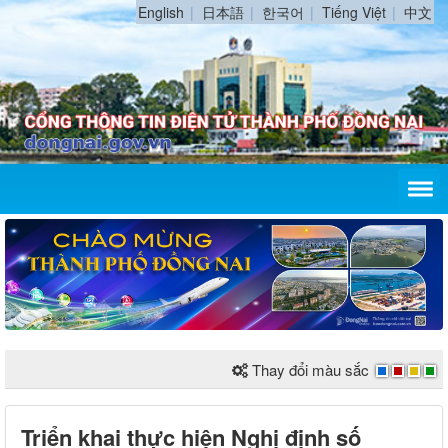
English
日本語
한국어
Tiếng Việt
中文
Thay đổi màu sắc
Triển khai thực hiện Nghị định số