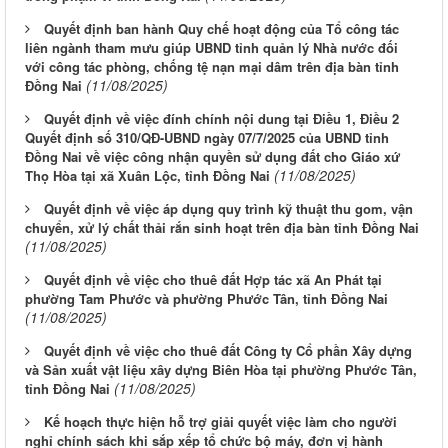
Quyết định ban hành Quy chế hoạt động của Tổ công tác
liên ngành tham mưu giúp UBND tỉnh quản lý Nhà nước đối
với công tác phòng, chống tệ nạn mại dâm trên địa bàn tỉnh
(11/08/2025)
Đồng Nai
Quyết định về việc đính chính nội dung tại Điều 1, Điều 2
Quyết định số 310/QĐ-UBND ngày 07/7/2025 của UBND tỉnh
Đồng Nai về việc công nhận quyền sử dụng đất cho Giáo xứ
(11/08/2025)
Thọ Hòa tại xã Xuân Lộc, tỉnh Đồng Nai
Quyết định về việc áp dụng quy trình kỹ thuật thu gom, vận
chuyển, xử lý chất thải rắn sinh hoạt trên địa bàn tỉnh Đồng Nai
(11/08/2025)
Quyết định về việc cho thuê đất Hợp tác xã An Phát tại
phường Tam Phước và phường Phước Tân, tỉnh Đồng Nai
(11/08/2025)
Quyết định về việc cho thuê đất Công ty Cổ phần Xây dựng
và Sản xuất vật liệu xây dựng Biên Hòa tại phường Phước Tân,
(11/08/2025)
tỉnh Đồng Nai
Kế hoạch thực hiện hỗ trợ giải quyết việc làm cho người
nghỉ chính sách khi sắp xếp tổ chức bộ máy, đơn vị hành