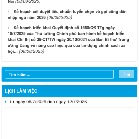
(08/08/2025)
Nai
Kế hoạch xét duyệt tiêu chuẩn tuyển chọn và gọi công dân
(08/08/2025)
nhập ngũ năm 2026
Kế hoạch triển khai Quyết định số 1560/QĐ-TTg ngày
18/7/2025 của Thủ tướng Chính phủ ban hành kế hoạch triển
khai Chỉ thị số 39-CT/TW ngày 30/10/2024 của Ban Bí thư Trung
ương Đảng về nâng cao hiệu quả của tín dụng chính sách xã
Từ ngày 03/8/2026 đến ngày 09/8/2026
(08/08/2025)
hội...
Từ ngày 27/7/2026 đến ngày 02/8/2026
Từ ngày 20/7/2026 đến ngày 26/7/2026
Tìm
Từ ngày 13/7/2026 đến ngày 18/7/2026
LỊCH LÀM VIỆC
Từ ngày 06/7/2026 đến ngày 12/7/2026