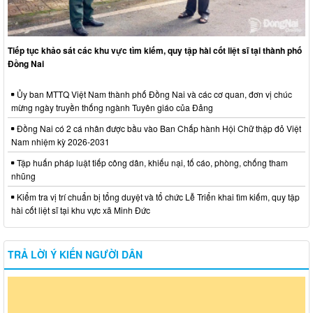
Tiếp tục khảo sát các khu vực tìm kiếm, quy tập hài cốt liệt sĩ tại thành phố
Đồng Nai
Ủy ban MTTQ Việt Nam thành phố Đồng Nai và các cơ quan, đơn vị chúc
mừng ngày truyền thống ngành Tuyên giáo của Đảng
Đồng Nai có 2 cá nhân được bầu vào Ban Chấp hành Hội Chữ thập đỏ Việt
Nam nhiệm kỳ 2026-2031
Tập huấn pháp luật tiếp công dân, khiếu nại, tố cáo, phòng, chống tham
nhũng
Kiểm tra vị trí chuẩn bị tổng duyệt và tổ chức Lễ Triển khai tìm kiếm, quy tập
hài cốt liệt sĩ tại khu vực xã Minh Đức
TRẢ LỜI Ý KIẾN NGƯỜI DÂN