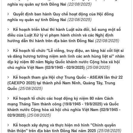
(22/08/2025)
nghĩa vụ quân sự tỉnh Đồng Nai
Quyết định ban hành Quy chế hoạt động của Hội đồng
(22/08/2025)
nghĩa vụ quân sự tỉnh Đồng Nai
Kế hoạch triển khai thi hành Luật sửa đổi, bổ sung một số
điều của Luật Xử lý vi phạm hành chính và các Nghị định
(22/08/2025)
hướng dẫn thi hành trên địa bàn tỉnh Đồng Nai
Kế hoạch tổ chức "Lễ viếng, truy điệu, an táng hài cốt liệt sĩ
và dâng hương tưởng niệm anh linh các anh hùng liệt sĩ" nhân
dịp kỷ niệm 80 năm Ngày Quốc khánh nước Cộng hòa xã hội
(25/08/2025)
chủ nghĩa Việt Nam (02/9/1945 - 02/9/2025)
Kế hoạch tham gia Hội chợ Trung Quốc - ASEAN lần thứ 22
(CAEXPO 2025) tại thành phố Nam Ninh, Quảng Tây, Trung
(25/08/2025)
Quốc
Kế hoạch tổ chức các hoạt động kỷ niệm 80 năm Cách
mạng Tháng Tám thành công (19/8/1945 - 19/8/2025) và Quốc
khánh nước Cộng hòa xã hội chủ nghĩa Việt Nam (02/9/1945 -
(25/08/2025)
02/9/2025)
Kế hoạch xây dựng và thực hiện mô hình "Chính quyền
(25/08/2025)
thân thiện" trên địa bàn tỉnh Đồng Nai năm 2025