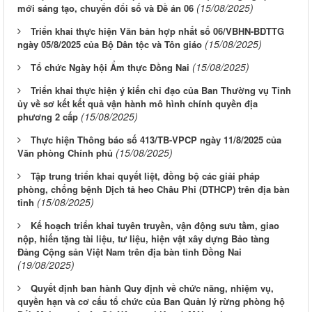
(15/08/2025)
mới sáng tạo, chuyển đổi số và Đề án 06
Triển khai thực hiện Văn bản hợp nhất số 06/VBHN-BDTTG
(15/08/2025)
ngày 05/8/2025 của Bộ Dân tộc và Tôn giáo
(15/08/2025)
Tổ chức Ngày hội Ẩm thực Đồng Nai
Triển khai thực hiện ý kiến chỉ đạo của Ban Thường vụ Tỉnh
ủy về sơ kết kết quả vận hành mô hình chính quyền địa
(15/08/2025)
phương 2 cấp
Thực hiện Thông báo số 413/TB-VPCP ngày 11/8/2025 của
(15/08/2025)
Văn phòng Chính phủ
Tập trung triển khai quyết liệt, đồng bộ các giải pháp
phòng, chống bệnh Dịch tả heo Châu Phi (DTHCP) trên địa bàn
(15/08/2025)
tỉnh
Kế hoạch triển khai tuyên truyền, vận động sưu tầm, giao
nộp, hiến tặng tài liệu, tư liệu, hiện vật xây dựng Bảo tàng
Đảng Cộng sản Việt Nam trên địa bàn tỉnh Đồng Nai
(19/08/2025)
Quyết định ban hành Quy định về chức năng, nhiệm vụ,
quyền hạn và cơ cấu tổ chức của Ban Quản lý rừng phòng hộ