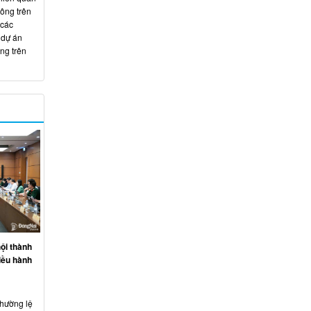
hông trên
 các
 dự án
ng trên
ội thành
iều hành
thường lệ