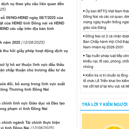
á dịch vụ theo yêu cầu liên quan đến
025)
Ủy ban MTTQ Việt Nam thà
Đồng Nai và các cơ quan, đơ
t số 09/NQ-HĐND ngày 08/7/2025 của
mừng ngày truyền thống ngà
uật của HĐND tỉnh Đồng nai và HĐND
giáo của Đảng
ĐND các cấp trên địa bàn tỉnh
Đồng Nai có 2 cá nhân đượ
Ban Chấp hành Hội Chữ thập
(12/08/2025)
́nh năm 2025
Nam nhiệm kỳ 2026-2031
và thu hồi giấy phép hoạt động dịch vụ
Tập huấn pháp luật tiếp côn
khiếu nại, tố cáo, phòng, ch
xử lý hồ sơ thuộc lĩnh vực đấu thầu
nhũng
iện chấp thuận chủ trương đầu tư do
Kiểm tra vị trí chuẩn bị tổng
tổ chức Lễ Triển khai tìm kiếm
ửa đổi, bổ sung trong lĩnh vực xuất
hài cốt liệt sĩ tại khu vực xã 
Công Thương tỉnh Đồng Nai
 chính lĩnh vực Giáo dục và Đào tạo
TRẢ LỜI Ý KIẾN NGƯỜI
rong phạm vi tỉnh Đồng Nai
 chính ngành Tài chính thực hiện
(12/08/2025)
vi tỉnh Đồng Nai