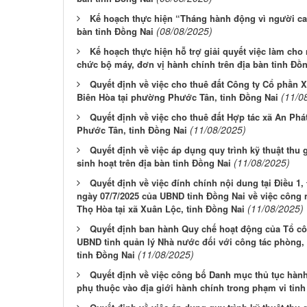
Kế hoạch thực hiện “Tháng hành động vì người cao
(08/08/2025)
bàn tỉnh Đồng Nai
Kế hoạch thực hiện hỗ trợ giải quyết việc làm cho
chức bộ máy, đơn vị hành chính trên địa bàn tỉnh Đồ
Quyết định về việc cho thuê đất Công ty Cổ phần X
(11/0
Biên Hòa tại phường Phước Tân, tỉnh Đồng Nai
Quyết định về việc cho thuê đất Hợp tác xã An P
(11/08/2025)
Phước Tân, tỉnh Đồng Nai
Quyết định về việc áp dụng quy trình kỹ thuật thu 
(11/08/2025)
sinh hoạt trên địa bàn tỉnh Đồng Nai
Quyết định về việc đính chính nội dung tại Điều 1
ngày 07/7/2025 của UBND tỉnh Đồng Nai về việc công
(11/08/2025)
Thọ Hòa tại xã Xuân Lộc, tỉnh Đồng Nai
Quyết định ban hành Quy chế hoạt động của Tổ cô
UBND tỉnh quản lý Nhà nước đối với công tác phòng, 
(11/08/2025)
tỉnh Đồng Nai
Quyết định về việc công bố Danh mục thủ tục hàn
phụ thuộc vào địa giới hành chính trong phạm vi tỉn