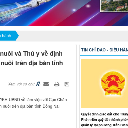
ều hành
TIN CHỈ ĐẠO - ĐIỀU HÀ
nuôi và Thú y về định
nuôi trên địa bàn tỉnh
Xem với cỡ chữ
7/KH-UBND về làm việc với Cục Chăn
n nuôi trên địa bàn tỉnh Đồng Nai.
Quyết định giao đất cho Trun
Phát triển quỹ đất thành phố
quản lý tại phường Trấn Biên