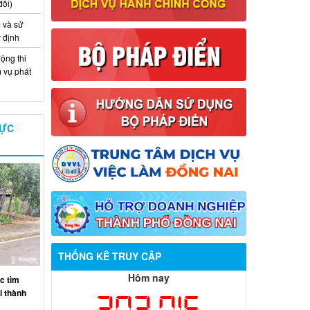
đổi)
 và sử
y định
ộng thi
m vụ phát
VỰC
Thông báo về việc tuyển dụng viên
THỐNG KÊ TRUY CẬP
chức năm 2026
Hôm nay
c tìm
Thông báo tuyển chọn tổ chức và cá
ại thành
203,716
nhân chủ trì thực hiện nhiệm vụ khoa