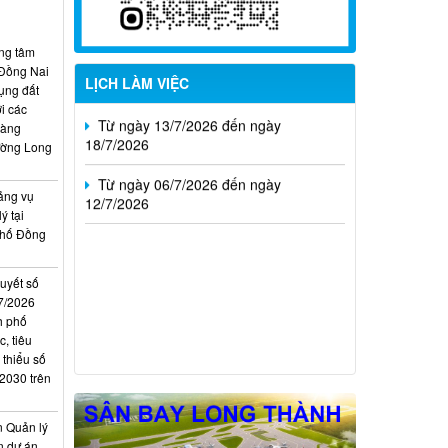
02/8/2026
Từ ngày 20/7/2026 đến ngày
ung tâm
26/7/2026
 Đồng Nai
LỊCH LÀM VIỆC
ụng đất
Từ ngày 13/7/2026 đến ngày
i các
18/7/2026
hàng
ường Long
Từ ngày 06/7/2026 đến ngày
12/7/2026
ảng vụ
ý tại
phố Đồng
quyết số
7/2026
h phố
, tiêu
 thiểu số
 2030 trên
n Quản lý
n dự án