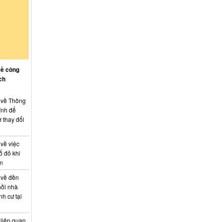
về công
ch
: về Thông
ính để
 thay đổi
 về việc
ổ đỏ khi
án
 về đền
hồi nhà
nh cư tại
 liên quan