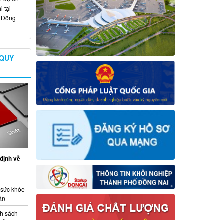
 tại
ố Đồng
 QUY
định về
 sức khỏe
ân
nh sách