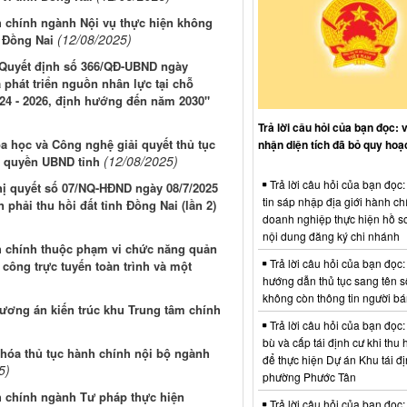
h chính ngành Nội vụ thực hiện không
(12/08/2025)
h Đồng Nai
 Quyết định số 366/QĐ-UBND ngày
 phát triển nguồn nhân lực tại chỗ
24 - 2026, định hướng đến năm 2030"
Trả lời câu hỏi của bạn đọc: 
 học và Công nghệ giải quyết thủ tục
nhận diện tích đã bỏ quy hoạ
(12/08/2025)
m quyền UBND tỉnh
Trả lời câu hỏi của bạn đọc
ghị quyết số 07/NQ-HĐND ngày 08/7/2025
tin sáp nhập địa giới hành ch
phải thu hồi đất tỉnh Đồng Nai (lần 2)
doanh nghiệp thực hiện hồ sơ
nội dung đăng ký chi nhánh
h chính thuộc phạm vi chức năng quản
Trả lời câu hỏi của bạn đọc:
 công trực tuyến toàn trình và một
hướng dẫn thủ tục sang tên s
không còn thông tin người b
hương án kiến trúc khu Trung tâm chính
Trả lời câu hỏi của bạn đọc:
bù và cấp tái định cư khi thu 
hóa thủ tục hành chính nội bộ ngành
để thực hiện Dự án Khu tái đị
5)
phường Phước Tân
h chính ngành Tư pháp thực hiện
Trả lời câu hỏi của bạn đọc: