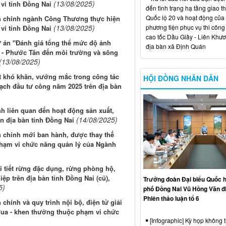
(13/08/2025)
vi tỉnh Đồng Nai
đến tình trạng hạ tầng giao t
Quốc lộ 20 và hoạt động của
nh chính ngành Công Thương thực hiện
phương tiện phục vụ thi công
(13/08/2025)
vi tỉnh Đồng Nai
cao tốc Dầu Giây - Liên Khươ
ự án "Đánh giá tổng thể mức độ ảnh
địa bàn xã Định Quán
- Phước Tân đến môi trường và sông
(13/08/2025)
ết khó khăn, vướng mắc trong công tác
HỘI ĐỒNG NHÂN DÂN
oạch đầu tư công năm 2025 trên địa bàn
h liên quan đến hoạt động sản xuất,
(14/08/2025)
n địa bàn tỉnh Đồng Nai
h chính mới ban hành, được thay thế
phạm vi chức năng quản lý của Ngành
i tiết rừng đặc dụng, rừng phòng hộ,
p trên địa bàn tỉnh Đồng Nai (cũ),
Trưởng đoàn Đại biểu Quốc h
5)
phố Đồng Nai Vũ Hồng Văn đ
Phiên thảo luận tổ 6
chính và quy trình nội bộ, điện tử giải
đua - khen thưởng thuộc phạm vi chức
[Infographic] Kỳ họp không 