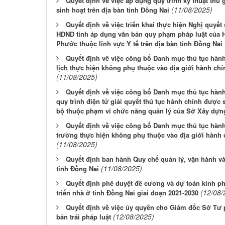
Quyết định về việc áp dụng quy trình kỹ thuật thu 
(11/08/2025)
sinh hoạt trên địa bàn tỉnh Đồng Nai
Quyết định về việc triển khai thực hiện Nghị quyế
HĐND tỉnh áp dụng văn bản quy phạm pháp luật của 
Phước thuộc lĩnh vực Y tế trên địa bàn tỉnh Đồng Nai
Quyết định về việc công bố Danh mục thủ tục hàn
lịch thực hiện không phụ thuộc vào địa giới hành chí
(11/08/2025)
Quyết định về việc công bố Danh mục thủ tục hành 
quy trình điện tử giải quyết thủ tục hành chính được
bộ thuộc phạm vi chức năng quản lý của Sở Xây dựn
Quyết định về việc công bố Danh mục thủ tục hàn
trường thực hiện không phụ thuộc vào địa giới hành 
(11/08/2025)
Quyết định ban hành Quy chế quản lý, vận hành và
(11/08/2025)
tỉnh Đồng Nai
Quyết định phê duyệt đề cương và dự toán kinh ph
(12/08/
triển nhà ở tỉnh Đồng Nai giai đoạn 2021-2030
Quyết định về việc ủy quyền cho Giám đốc Sở Tư p
(12/08/2025)
bản trái pháp luật