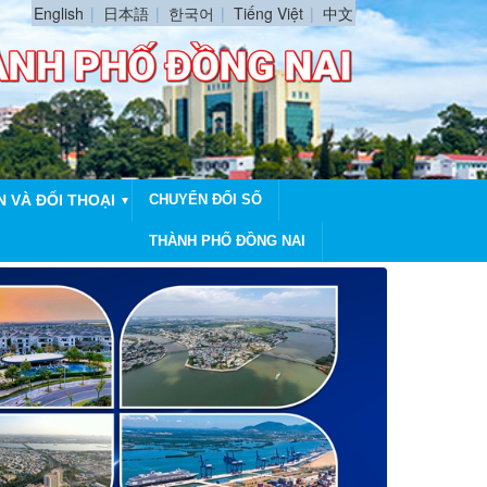
English
日本語
한국어
Tiếng Việt
中文
N VÀ ĐỐI THOẠI
CHUYỂN ĐỔI SỐ
▼
THÀNH PHỐ ĐỒNG NAI