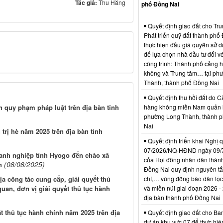
Tác giả:
Thu Hằng
phố Đồng Nai
Quyết định giao đất cho Tr
Phát triển quỹ đất thành phố
thực hiện đấu giá quyền sử d
để lựa chọn nhà đầu tư đối vớ
công trình: Thành phố cảng 
không và Trung tâm… tại ph
Thành, thành phố Đồng Nai
Quyết định thu hồi đất do C
n quy phạm pháp luật trên địa bàn tỉnh
hàng không miền Nam quản l
phường Long Thành, thành 
Nai
trị hè năm 2025 trên địa bàn tỉnh
Quyết định triển khai Nghị 
07/2026/NQ-HĐND ngày 09/
oanh nghiệp tỉnh Hyogo đến chào xã
của Hội đồng nhân dân thàn
(08/08/2025)
n
Đồng Nai quy định nguyên tắc
ịa công tác cung cấp, giải quyết thủ
chí,… vùng đồng bào dân tộc
quan, đơn vị giải quyết thủ tục hành
và miền núi giai đoạn 2026 -
địa bàn thành phố Đồng Nai
t thủ tục hành chính năm 2025 trên địa
Quyết định giao đất cho Ba
dự án khu vực 07 để thực hiệ