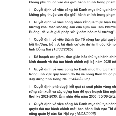
không phụ thuộc vào địa giới hành chính trong phạm 
Quyết định về việc công bố Danh mục thủ tục hà
không phụ thuộc vào địa giới hành chính trong phạm 
Quyết định về việc công nhận kết quả thực hiện D
hưởng khai thác khoáng sản của cụm mỏ Tam Phước 
Buông, đề xuất giải pháp xử lý đảm bảo môi trường"
Quyết định về việc thành lập Tổ công tác giải quy
bồi thường, hỗ trợ, tái định cư các dự án thuộc Kế h
(13/08/2025)
tỉnh Đồng Nai
Kế hoạch cắt giảm, đơn giản hóa thủ tục hành chín
kinh doanh và thủ tục hành chính nội bộ năm 2025 trê
Quyết định về việc công bố Danh mục thủ tục hàn
trong lĩnh vực quy hoạch đô thị và nông thôn thuộc 
(14/08/2025)
Xây dựng tỉnh Đồng Nai
Quyết định phê duyệt kết quả rà soát phân vùng ch
rừng sản xuất và xây dựng bản đồ quy hoạch lâm nghiệ
(15/08/202
thời kỳ 2021-2030, tầm nhìn đến năm 2050
Quyết định về việc công bố Danh mục thủ tục hành 
quyết thủ tục hành chính mới ban hành lĩnh vực Thi 
(15/08/2025)
năng quản lý của Sở Nội vụ