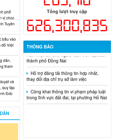
học và công nghệ cấp thành phố sử
dụng ngân sách nhà nước đặt hàng thực
Tổng lượt truy cập
nh phố
hiện năm 2026 (đợt 1) lần 3
n vị chúc
626,300,835
nh Tuyên
Kế hoạch Thông tin, tuyên truyền triển
khai Kế hoạch Khám sức khỏe định kỳ
hoặc khám sàng lọc miễn phí ít nhất mỗi
c bầu vào
năm một lần cho người dân trên địa bàn
 đỏ Việt
THÔNG BÁO
thành phố Đồng Nai
g dân,
Hỗ trợ đăng tải thông tin hợp nhất,
ống tham
thay đổi địa chỉ trụ sở làm việc
Công khai thông tin vi phạm pháp luật
 duyệt và
trong lĩnh vực đất đai, tại phường Hố Nai
, quy tập
Minh Đức
 DÂN