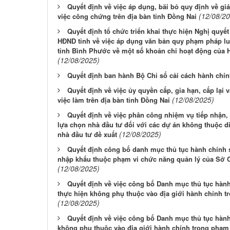
Quyết định về việc áp dụng, bãi bỏ quy định về gi
(12/08/2
việc công chứng trên địa bàn tỉnh Đồng Nai
Quyết định tổ chức triển khai thực hiện Nghị quyế
HĐND tỉnh về việc áp dụng văn bản quy phạm pháp l
tỉnh Bình Phước về một số khoản chi hoạt động của H
(12/08/2025)
Quyết định ban hành Bộ Chỉ số cải cách hành chi
Quyết định về việc ủy quyền cấp, gia hạn, cấp lại 
(12/08/2025)
việc làm trên địa bàn tỉnh Đồng Nai
Quyết định về việc phân công nhiệm vụ tiếp nhận, 
lựa chọn nhà đầu tư đối với các dự án không thuộc d
(12/08/2025)
nhà đầu tư đề xuất
Quyết định công bố danh mục thủ tục hành chính s
nhập khẩu thuộc phạm vi chức năng quản lý của Sở 
(12/08/2025)
Quyết định về việc công bố Danh mục thủ tục hành
thực hiện không phụ thuộc vào địa giới hành chính t
(12/08/2025)
Quyết định về việc công bố Danh mục thủ tục hành
không phụ thuộc vào địa giới hành chính trong phạm 