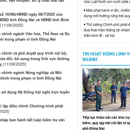
gom, vận chuyển, xử lý chất thải rắn
của Luật Nuôi con nuôi (sửa 
Mức phạt hành vi lấn, chiếm
t số 16/NQ-HĐND ngày 08/7/2025 của
dụng môi trường rừng trái qu
HĐND tỉnh Đồng Nai và HĐND tỉnh Bình
Thủ tướng Chính phủ phát đ
(11/08/2025)
đua thực hiện thắng lợi nhiệ
h chính ngành Văn hóa, Thể thao và Du
triển kinh tế - xã hội
nh trong phạm vi tỉnh Đồng Nai
chính và phê duyệt quy trình nội bộ,
TIN HOẠT ĐỘNG LĨNH 
 sửa đổi, bổ sung trong lĩnh vực đường
NGÀNH
(11/08/2025)
g
h chính ngành Nông nghiệp và Môi
chính trong phạm vi tỉnh Đồng Nai
 sử dụng Hệ thống hội nghị trực tuyến
í lập điều chỉnh Chương trình phát
2025)
Tiếp tục khảo sát các khu vự
háp ban hành kết luận kiểm tra văn
kiếm, quy tập hài cốt liệt sĩ t
phố Đồng Nai