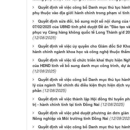
Quyết định về việc công bố Danh mục thủ tục hàn
phụ thuộc vào địa giới hành chính trong phạm vi tỉn
Quyết định sửa đổi, bổ sung một số nội dung của
07/02/2025 của UBND tỉnh phê duyệt Đề án "Đào tạo và
phục vụ Cảng hàng không quốc tế Long Thành g/đ 20
(12/08/2025)
Quyết định về việc ủy quyền cho Giám đốc Sở Khoa
hành chính ngành khoa học và công nghệ thuộc thẩ
Quyết định về việc tổ chức triển khai thực hiện N
của HĐND tỉnh về bổ sung danh mục công trình, dự án 
(12/08/2025)
Quyết định về việc công bố Danh mục thủ tục hàn
lý của ngành Tài chính đủ điều kiện thực hiện dịch vụ
(12/08/2025)
phần
Quyết định về việc thành lập Hội đồng thi tuyển p
(12/08/2025)
trị - hành chính tỉnh tại tỉnh Đồng Nai
Quyết định về việc phê duyệt phương án đơn giản 
(12/08/202
Nông nghiệp và Môi trường tỉnh Đồng Nai
Quyết định về việc công bố Danh mục thủ tục hàn