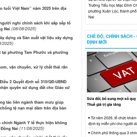
Trường Tiểu học Mạc Đĩnh Chi
 tuổi Việt Nam” năm 2025 trên địa
phường Xuân Lộc, thành ph
Nai
 người nghỉ chính sách khi sắp xếp tổ
(08/08/2025)
ng Nai
CHẾ ĐỘ, CHÍNH SÁCH -
ây dựng và Sản xuất vật liệu xây dựng
ĐỊNH MỚI
8/2025)
hát tại phường Tam Phước và phường
gom, vận chuyển, xử lý chất thải rắn
, Điều 2 Quyết định số 310/QĐ-UBND
 nhận quyền sử dụng đất cho Giáo xứ
Sửa đổi, bổ sung một số quy 
ng tác liên ngành tham mưu giúp
Thuế giá trị gia tăng
chống tệ nạn mại dâm trên địa bàn
Từ năm 2026, tổ chức khám
h chính Ngành Y tế thực hiện không
định kỳ miễn phí cho người d
(11/08/2025)
h Đồng Nai
Chính phủ thông qua 3 chí