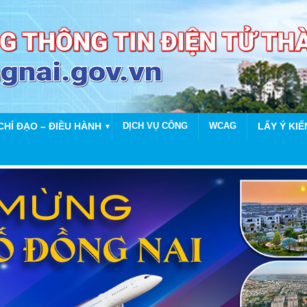
CHỈ ĐẠO – ĐIỀU HÀNH
DỊCH VỤ CÔNG
WCAG
LẤY Ý KIẾ
▼