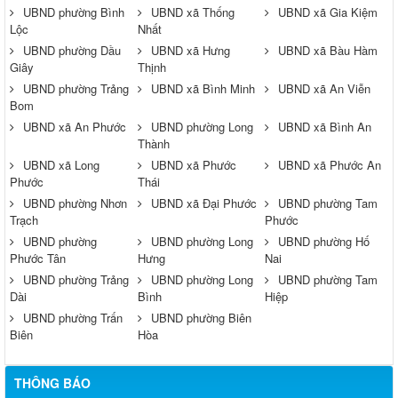
UBND phường Bình
UBND xã Thống
UBND xã Gia Kiệm
Lộc
Nhất
UBND phường Dầu
UBND xã Hưng
UBND xã Bàu Hàm
Giây
Thịnh
UBND phường Trảng
UBND xã Bình Minh
UBND xã An Viễn
Bom
UBND xã An Phước
UBND phường Long
UBND xã Bình An
Thành
UBND xã Long
UBND xã Phước
UBND xã Phước An
Phước
Thái
UBND phường Nhơn
UBND xã Đại Phước
UBND phường Tam
Trạch
Phước
UBND phường
UBND phường Long
UBND phường Hố
Phước Tân
Hưng
Nai
UBND phường Trảng
UBND phường Long
UBND phường Tam
Dài
Bình
Hiệp
UBND phường Trấn
UBND phường Biên
Biên
Hòa
THÔNG BÁO
Thông báo về việc tuyển dụng viên chức năm 2026