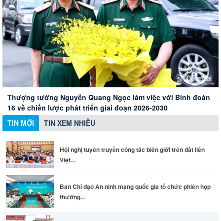
Hội nghị tuyên truyền công tác biên giới trên đất liền Việt
Nam - Campuchia
Xây dựng Hội Nữ trí thức thành phố thành mạng lưới nữ
Ban Chỉ đạo An ninh mạng quốc gia tổ chức phiên họp
Thành phố Đồng Nai đánh giá cao những đóng góp của
chuyên gia chất lượng
thường kỳ
doanh nghiệp Đức
Thượng tướng Nguyễn Quang Ngọc làm việc với Binh đoàn
16 về chiến lược phát triển giai đoạn 2026-2030
TIN MỚI
TIN XEM NHIỀU
Hội nghị tuyên truyền công tác biên giới trên đất liền
Việt...
Ban Chỉ đạo An ninh mạng quốc gia tổ chức phiên họp
thường...