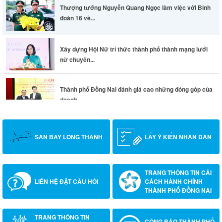
Thượng tướng Nguyễn Quang Ngọc làm việc với Binh
đoàn 16 về...
Xây dựng Hội Nữ trí thức thành phố thành mạng lưới
nữ chuyên...
Thành phố Đồng Nai đánh giá cao những đóng góp của
doanh...
SÂN BAY LONG THÀNH
LẤY Ý KIẾN NHÂN DÂN
TRANG THÔNG TIN CẢI
LIÊN HỆ ĐẶT CÂU HỎI
CÁCH HÀNH CHÍNH
THÀNH PHỐ ĐỒNG NAI
TRANG THÔNG TIN
CÔNG BÁO THÀNH PHỐ