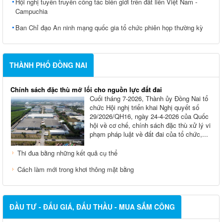
Hội nghị tuyên truyền công tác biên giới trên đất liền Việt Nam -
Campuchia
Ban Chỉ đạo An ninh mạng quốc gia tổ chức phiên họp thường kỳ
THÀNH PHỐ ĐỒNG NAI
Chính sách đặc thù mở lối cho nguồn lực đất đai
Cuối tháng 7-2026, Thành ủy Ðồng Nai tổ
chức Hội nghị triển khai Nghị quyết số
29/2026/QH16, ngày 24-4-2026 của Quốc
hội về cơ chế, chính sách đặc thù xử lý vi
phạm pháp luật về đất đai của tổ chức,...
Thi đua bằng những kết quả cụ thể
Cách làm mới trong khơi thông mặt bằng
ĐẦU TƯ - ĐẤU GIÁ, ĐẤU THẦU - MUA SẮM CÔNG