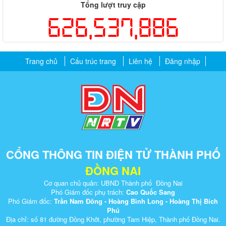
Tổng lượt truy cập
626,537,886
Trang chủ
Cấu trúc trang
Liên hệ
Đăng nhập
CỔNG THÔNG TIN ĐIỆN TỬ THÀNH PHỐ
ĐỒNG NAI
Cơ quan chủ quản: UBND Thành phố Đồng Nai
Phó Giám đốc phụ trách:
Cao Quốc Sang
Phó Giám đốc:
Trần Nam Đông - Hoàng Bình Long - Hoàng Thị Bích
Phú
Địa chỉ: số 81 đường Đồng Khởi, phường Tam Hiệp, Thành phố Đồng Nai.