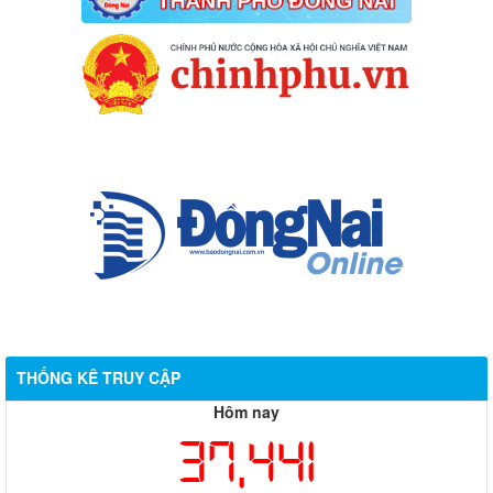
THỐNG KÊ TRUY CẬP
Hôm nay
37,441