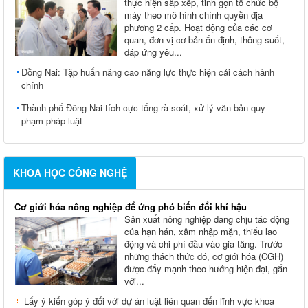
thực hiện sắp xếp, tinh gọn tổ chức bộ
máy theo mô hình chính quyền địa
phương 2 cấp. Hoạt động của các cơ
quan, đơn vị cơ bản ổn định, thông suốt,
đáp ứng yêu...
Đồng Nai: Tập huấn nâng cao năng lực thực hiện cải cách hành
chính
Thành phố Đồng Nai tích cực tổng rà soát, xử lý văn bản quy
phạm pháp luật
KHOA HỌC CÔNG NGHỆ
Cơ giới hóa nông nghiệp để ứng phó biến đổi khí hậu
Sản xuất nông nghiệp đang chịu tác động
của hạn hán, xâm nhập mặn, thiếu lao
động và chi phí đầu vào gia tăng. Trước
những thách thức đó, cơ giới hóa (CGH)
được đẩy mạnh theo hướng hiện đại, gắn
với...
Lấy ý kiến góp ý đối với dự án luật liên quan đến lĩnh vực khoa