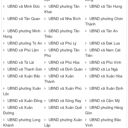
UBND xã Minh Đức
UBND phường Tân
UBND xã Tân Hưng
Khai
UBND xã Tân Quan
UBND xã Nha Bích
UBND phường Chơn
Thành
UBND phường Minh
UBND phường Tân
UBND xã Tân An
Hưng
Triều
UBND phường Trị An
UBND xã Phú Lý
UBND xã Đak Lua
UBND xã Phú Lâm
UBND phường Tân
UBND xã Nam Cát
Phú
Tiên
UBND xã Tà Lài
UBND xã Phú Hòa
UBND xã Phú Vinh
UBND xã Thanh Sơn
UBND xã Định Quán
UBND xã La Ngà
UBND xã Xuân Bắc
UBND xã Xuân
UBND xã Xuân Hòa
Thành
UBND phường Xuân
UBND xã Xuân Phú
UBND xã Xuân Định
Lộc
UBND xã Xuân Đông
UBND xã Sông Ray
UBND xã Cẩm Mỹ
UBND xã Xuân
UBND xã Xuân Quế
UBND phường Hàng
Đường
Gòn
UBND phường Long
UBND phường Xuân
UBND phường Bảo
Khánh
Lập
Vinh