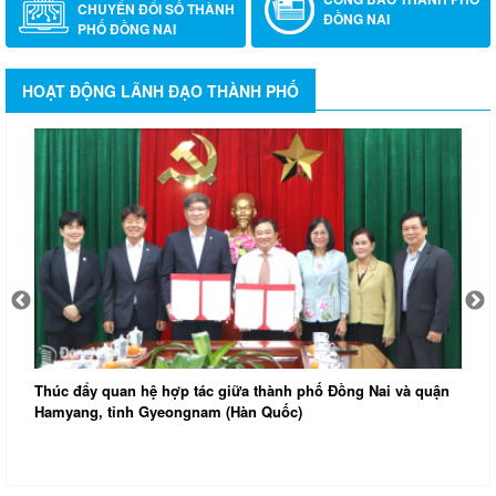
CHUYỂN ĐỔI SỐ THÀNH
ĐỒNG NAI
PHỐ ĐỒNG NAI
HOẠT ĐỘNG LÃNH ĐẠO THÀNH PHỐ
Thúc đẩy quan hệ hợp tác giữa thành phố Đồng Nai và quận
Hamyang, tỉnh Gyeongnam (Hàn Quốc)
Đ
k