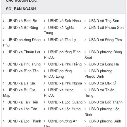
CÁC NGÀNH DỌC
SỞ, BAN NGÀNH
UBND xã Bom Bo
UBND xã Đak Nhau
UBND xã Thọ Sơn
UBND xã Bù Đăng
UBND xã Nghĩa
UBND xã Phước Sơn
Trung
UBND phường Đồng
UBND xã Tân Lợi
UBND xã Đồng Tâm
Phú
UBND xã Thuận Lợi
UBND phường Bình
UBND phường Đồng
Phước
Xoài
UBND xã Phú Trung
UBND xã Phú Riềng
UBND xã Long Hà
UBND xã Bình Tân
UBND phường
UBND phường
Phước Long
Phước Bình
UBND xã Đa Kia
UBND xã Phú Nghĩa
UBND xã Đăk Ơ
UBND xã Bù Gia
UBND xã Hưng
UBND xã Thiện
Mập
Phước
Hưng
UBND xã Tân Tiến
UBND xã Lộc Quang
UBND xã Lộc Thạnh
UBND xã Lộc Tấn
UBND xã Lộc Hưng
UBND phường Lộc
Ninh
UBND xã Lộc Thành
UBND phường An
UBND phường Bình
Lộc
Long