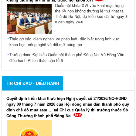
Quốc hội khóa XVI vừa khai mạc trọng
thể Kỳ họp không thường lệ thứ nhất tại
Thủ đô Hà Nội, dự kiến kéo dài từ ngày 3-
8 đến ngày 24-8.
Tháo gỡ các ‘điểm nghẽn’ về pháp luật, đặc biệt trong lĩnh vực
khoa học, công nghệ và đổi mới sáng tạo
Trưởng đoàn Đại biểu Quốc hội thành phố Đồng Nai Vũ Hồng Văn
điều hành Phiên thảo luận tổ 6
TIN CHỈ ĐẠO - ĐIỀU HÀNH
Quyết định triển khai thực hiện Nghị quyết số 24/2026/NQ-HĐND
ngày 09 tháng 7 năm 2026 của Hội đồng nhân dân thành phố quy
định chế độ mua sắm,… tại Chi cục Quản lý thị trường thuộc Sở
Công Thương thành phố Đồng Nai