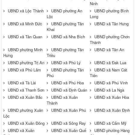
Ninh
UBND xã Lộc Thành
UBND phường An
UBND phường Bình
Lộc
Long
UBND xã Minh Đức
UBND phường Tân
UBND xã Tân Hưng
Khai
UBND xã Tân Quan
UBND xã Nha Bích
UBND phường Chơn
Thành
UBND phường Minh
UBND phường Tân
UBND xã Tân An
Hưng
Triều
UBND phường Trị An
UBND xã Phú Lý
UBND xã Đak Lua
UBND xã Phú Lâm
UBND phường Tân
UBND xã Nam Cát
Phú
Tiên
UBND xã Tà Lài
UBND xã Phú Hòa
UBND xã Phú Vinh
UBND xã Thanh Sơn
UBND xã Định Quán
UBND xã La Ngà
UBND xã Xuân Bắc
UBND xã Xuân
UBND xã Xuân Hòa
Thành
UBND phường Xuân
UBND xã Xuân Phú
UBND xã Xuân Định
Lộc
UBND xã Xuân Đông
UBND xã Sông Ray
UBND xã Cẩm Mỹ
UBND xã Xuân
UBND xã Xuân Quế
UBND phường Hàng