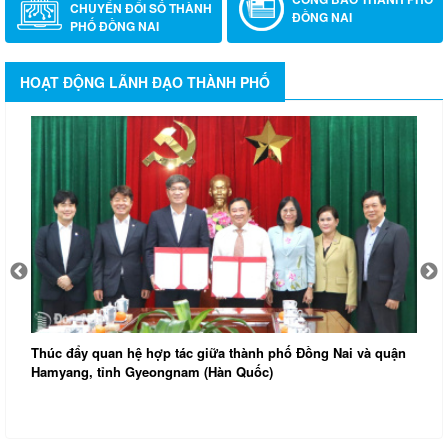
CHUYỂN ĐỔI SỐ THÀNH
ĐỒNG NAI
PHỐ ĐỒNG NAI
HOẠT ĐỘNG LÃNH ĐẠO THÀNH PHỐ
Thúc đẩy quan hệ hợp tác giữa thành phố Đồng Nai và quận
Hamyang, tỉnh Gyeongnam (Hàn Quốc)
Đ
k