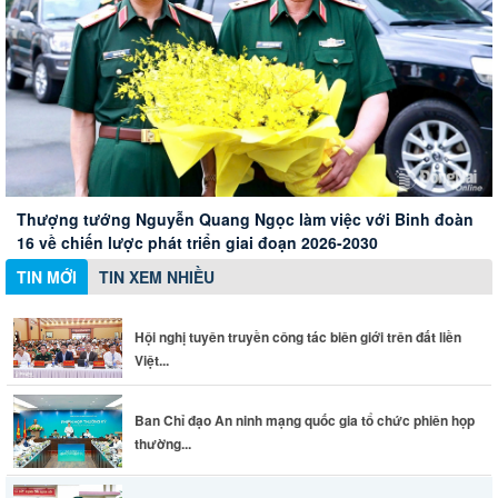
Hội nghị tuyên truyền công tác biên giới trên đất liền Việt
Nam - Campuchia
Xây dựng Hội Nữ trí thức thành phố thành mạng lưới nữ
Ban Chỉ đạo An ninh mạng quốc gia tổ chức phiên họp
Thành phố Đồng Nai đánh giá cao những đóng góp của
chuyên gia chất lượng
thường kỳ
doanh nghiệp Đức
Thượng tướng Nguyễn Quang Ngọc làm việc với Binh đoàn
16 về chiến lược phát triển giai đoạn 2026-2030
TIN MỚI
TIN XEM NHIỀU
Hội nghị tuyên truyền công tác biên giới trên đất liền
Việt...
Ban Chỉ đạo An ninh mạng quốc gia tổ chức phiên họp
thường...