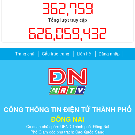
362,759
Tổng lượt truy cập
626,059,432
Trang chủ
Cấu trúc trang
Liên hệ
Đăng nhập
CỔNG THÔNG TIN ĐIỆN TỬ THÀNH PHỐ
ĐỒNG NAI
Cơ quan chủ quản: UBND Thành phố Đồng Nai
Phó Giám đốc phụ trách:
Cao Quốc Sang