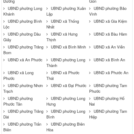
Đường
Gòn
UBND phường Long
UBND phường Xuân
UBND phường Bảo
Khánh
Lập
Vinh
UBND phường Bình
UBND xã Thống
UBND xã Gia Kiệm
Lộc
Nhất
UBND phường Dầu
UBND xã Hưng
UBND xã Bàu Hàm
Giây
Thịnh
UBND phường Trảng
UBND xã Bình Minh
UBND xã An Viễn
Bom
UBND xã An Phước
UBND phường Long
UBND xã Bình An
Thành
UBND xã Long
UBND xã Phước
UBND xã Phước An
Phước
Thái
UBND phường Nhơn
UBND xã Đại Phước
UBND phường Tam
Trạch
Phước
UBND phường
UBND phường Long
UBND phường Hố
Phước Tân
Hưng
Nai
UBND phường Trảng
UBND phường Long
UBND phường Tam
Dài
Bình
Hiệp
UBND phường Trấn
UBND phường Biên
Biên
Hòa