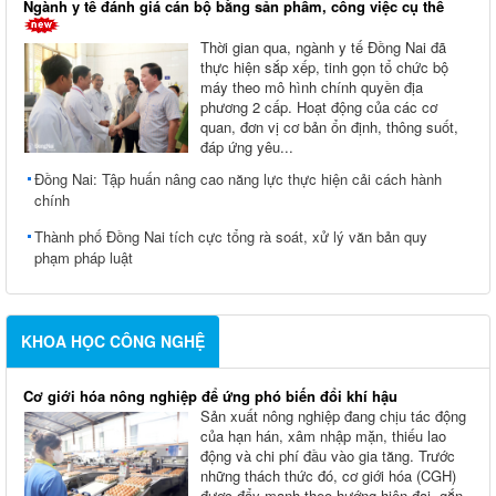
Ngành y tế đánh giá cán bộ bằng sản phẩm, công việc cụ thể
Thời gian qua, ngành y tế Đồng Nai đã
thực hiện sắp xếp, tinh gọn tổ chức bộ
máy theo mô hình chính quyền địa
phương 2 cấp. Hoạt động của các cơ
quan, đơn vị cơ bản ổn định, thông suốt,
đáp ứng yêu...
Đồng Nai: Tập huấn nâng cao năng lực thực hiện cải cách hành
chính
Thành phố Đồng Nai tích cực tổng rà soát, xử lý văn bản quy
phạm pháp luật
KHOA HỌC CÔNG NGHỆ
Cơ giới hóa nông nghiệp để ứng phó biến đổi khí hậu
Sản xuất nông nghiệp đang chịu tác động
của hạn hán, xâm nhập mặn, thiếu lao
động và chi phí đầu vào gia tăng. Trước
những thách thức đó, cơ giới hóa (CGH)
được đẩy mạnh theo hướng hiện đại, gắn