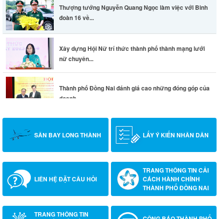
Thượng tướng Nguyễn Quang Ngọc làm việc với Binh
đoàn 16 về...
Xây dựng Hội Nữ trí thức thành phố thành mạng lưới
nữ chuyên...
Thành phố Đồng Nai đánh giá cao những đóng góp của
doanh...
SÂN BAY LONG THÀNH
LẤY Ý KIẾN NHÂN DÂN
TRANG THÔNG TIN CẢI
LIÊN HỆ ĐẶT CÂU HỎI
CÁCH HÀNH CHÍNH
THÀNH PHỐ ĐỒNG NAI
TRANG THÔNG TIN
CÔNG BÁO THÀNH PHỐ