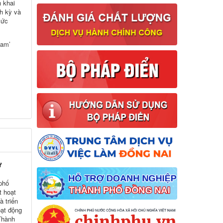
n khai
h kỳ và
sức
Nam’
ữ
 phố
t hoạt
 triển
ạt động
 Thành