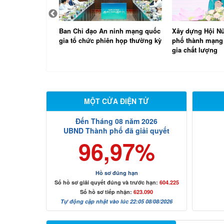
ninh mạng quốc
Xây dựng Hội Nữ trí thức thành
Thành phố Đồng 
n họp thường kỳ
phố thành mạng lưới nữ chuyên
cao những đóng
gia chất lượng
nghiệp Đức
MỘT CỬA ĐIỆN TỬ
Đến Tháng 08 năm 2026
UBND Thành phố đã giải quyết
96,97%
Hồ sơ đúng hạn
Số hồ sơ giải quyết đúng và trước hạn:
604.225
Số hồ sơ tiếp nhận:
623.090
Tự động cập nhật vào lúc 22:05 08/08/2026