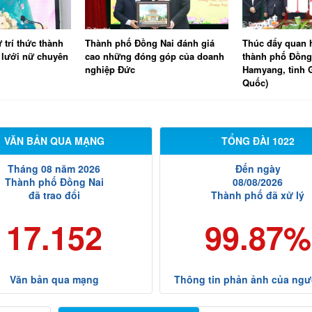
Nai đánh giá
Thúc đẩy quan hệ hợp tác giữa
Đoàn Đại biểu 
 góp của doanh
thành phố Đồng Nai và quận
phố Đồng Nai t
Hamyang, tỉnh Gyeongnam (Hàn
không thường l
Quốc)
hội khóa XVI
VĂN BẢN QUA MẠNG
TỔNG ĐÀI 1022
Tháng 08 năm 2026
Đến ngày
Thành phố Đồng Nai
08/08/2026
đã trao đổi
Thành phố đã xử lý
17.152
99.87%
Văn bản qua mạng
Thông tin phản ảnh của ngư