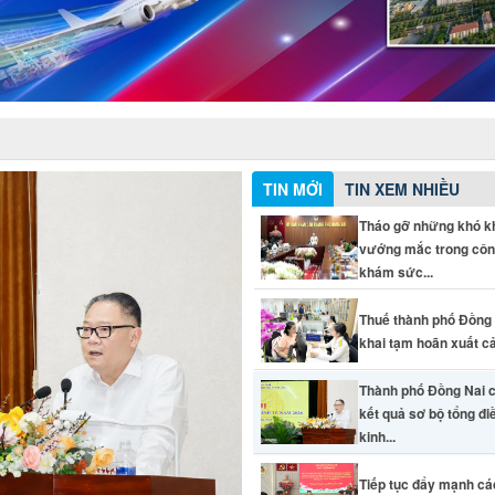
TIN MỚI
TIN XEM NHIỀU
Tháo gỡ những khó k
vướng mắc trong côn
khám sức...
Thuế thành phố Đồng 
khai tạm hoãn xuất cả
Thành phố Đồng Nai 
kết quả sơ bộ tổng đi
kinh...
Tiếp tục đẩy mạnh các