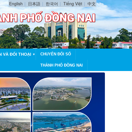
English
日本語
한국어
Tiếng Việt
中文
N VÀ ĐỐI THOẠI
CHUYỂN ĐỔI SỐ
▼
THÀNH PHỐ ĐỒNG NAI