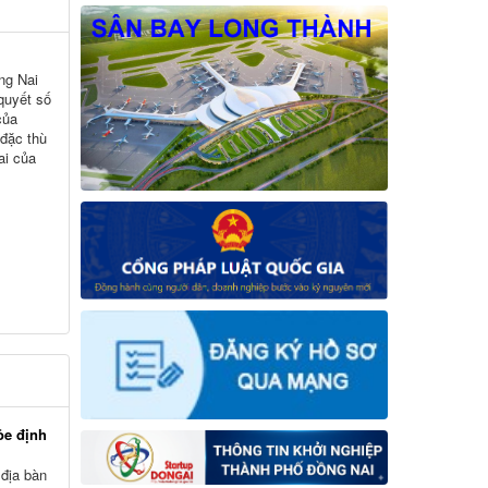
ng Nai
 quyết số
của
 đặc thù
ai của
ỏe định
 địa bàn