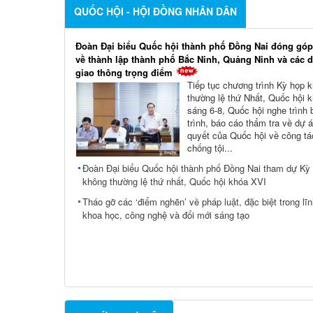
QUỐC HỘI - HỘI ĐỒNG NHÂN DÂN
Đoàn Đại biểu Quốc hội thành phố Đồng Nai đóng góp
về thành lập thành phố Bắc Ninh, Quảng Ninh và các 
giao thông trọng điểm
Tiếp tục chương trình Kỳ họp 
thường lệ thứ Nhất, Quốc hội 
sáng 6-8, Quốc hội nghe trình 
trình, báo cáo thẩm tra về dự 
quyết của Quốc hội về công tá
chống tội...
Đoàn Đại biểu Quốc hội thành phố Đồng Nai tham dự Kỳ
không thường lệ thứ nhất, Quốc hội khóa XVI
Tháo gỡ các ‘điểm nghẽn’ về pháp luật, đặc biệt trong lĩ
khoa học, công nghệ và đổi mới sáng tạo