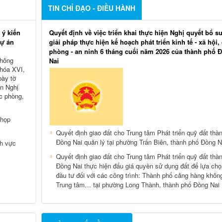
TIN CHỈ ĐẠO - ĐIỀU HÀNH
 ý kiến
Quyết định về việc triển khai thực hiện Nghị quyết bổ s
dự án
giải pháp thực hiện kế hoạch phát triển kinh tế - xã hội,
phòng - an ninh 6 tháng cuối năm 2026 của thành phố 
không
Nai
khóa XVI,
bày tờ
án Nghị
c phòng,
 họp
Quyết định giao đất cho Trung tâm Phát triển quỹ đất thà
Đồng Nai quản lý tại phường Trấn Biên, thành phố Đồng N
nh vực
Quyết định giao đất cho Trung tâm Phát triển quỹ đất thà
Đồng Nai thực hiện đấu giá quyền sử dụng đất để lựa ch
đầu tư đối với các công trình: Thành phố cảng hàng khôn
Trung tâm… tại phường Long Thành, thành phố Đồng Nai