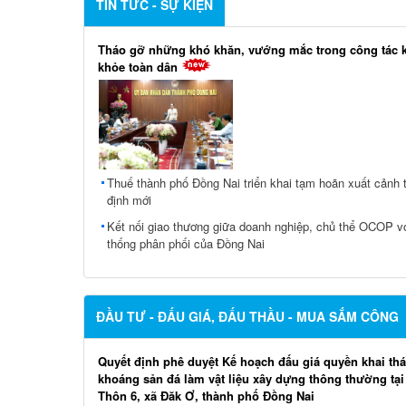
TIN TỨC - SỰ KIỆN
Tháo gỡ những khó khăn, vướng mắc trong công tác
khỏe toàn dân
Thuế thành phố Đồng Nai triển khai tạm hoãn xuất cảnh 
định mới
Kết nối giao thương giữa doanh nghiệp, chủ thể OCOP v
thống phân phối của Đồng Nai
ĐẦU TƯ - ĐẤU GIÁ, ĐẤU THẦU - MUA SẮM CÔNG
Quyết định phê duyệt Kế hoạch đấu giá quyền khai th
khoáng sản đá làm vật liệu xây dựng thông thường tạ
Thôn 6, xã Đăk Ơ, thành phố Đồng Nai