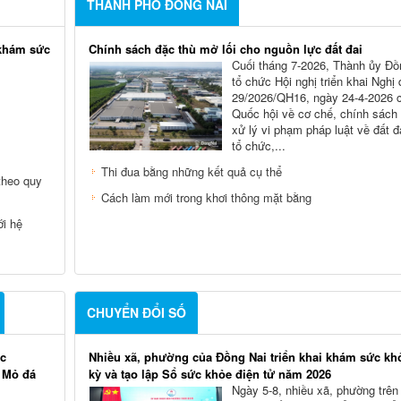
THÀNH PHỐ ĐỒNG NAI
 khám sức
Chính sách đặc thù mở lối cho nguồn lực đất đai
Cuối tháng 7-2026, Thành ủy Ðồ
tổ chức Hội nghị triển khai Nghị
29/2026/QH16, ngày 24-4-2026 
Quốc hội về cơ chế, chính sách
xử lý vi phạm pháp luật về đất đ
tổ chức,...
Thi đua bằng những kết quả cụ thể
theo quy
Cách làm mới trong khơi thông mặt bằng
ới hệ
CHUYỂN ĐỔI SỐ
ác
Nhiều xã, phường của Đồng Nai triển khai khám sức kh
i Mỏ đá
kỳ và tạo lập Sổ sức khỏe điện tử năm 2026
Ngày 5-8, nhiều xã, phường trên