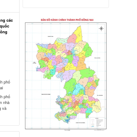
năm một lần cho người dân trên địa bàn
thành phố Đồng Nai
ung các
Hỗ trợ đăng tải thông tin hợp nhất,
 quốc
thay đổi địa chỉ trụ sở làm việc
Đồng
Công khai thông tin vi phạm pháp luật
trong lĩnh vực đất đai, tại phường Hố Nai
nh phố
ai
nh phố
ọn nhà
g và