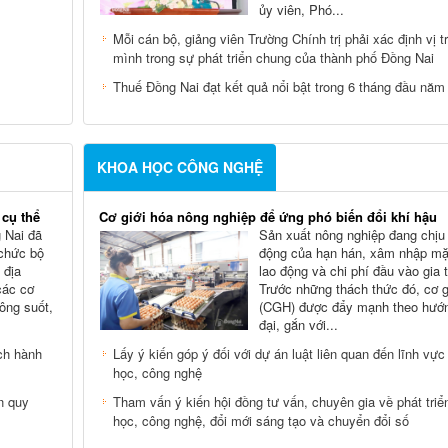
ủy viên, Phó...
Mỗi cán bộ, giảng viên Trường Chính trị phải xác định vị t
mình trong sự phát triển chung của thành phố Đồng Nai
Thuế Đồng Nai đạt kết quả nổi bật trong 6 tháng đầu năm
KHOA HỌC CÔNG NGHỆ
 cụ thể
Cơ giới hóa nông nghiệp để ứng phó biến đổi khí hậu
 Nai đã
Sản xuất nông nghiệp đang chịu
 chức bộ
động của hạn hán, xâm nhập mặn
 địa
lao động và chi phí đầu vào gia 
các cơ
Trước những thách thức đó, cơ g
hông suốt,
(CGH) được đẩy mạnh theo hướn
đại, gắn với...
ch hành
Lấy ý kiến góp ý đối với dự án luật liên quan đến lĩnh vực
học, công nghệ
n quy
Tham vấn ý kiến hội đồng tư vấn, chuyên gia về phát triể
học, công nghệ, đổi mới sáng tạo và chuyển đổi số