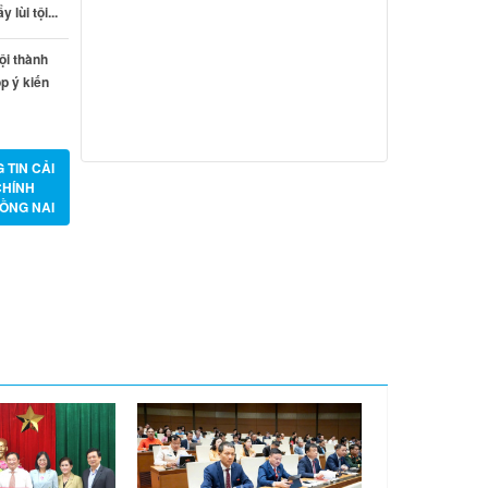
lùi tội...
Từ ngày 20/7/2026 đến ngày
26/7/2026
ội thành
p ý kiến
Từ ngày 13/7/2026 đến ngày
18/7/2026
Từ ngày 06/7/2026 đến ngày
 TIN CẢI
12/7/2026
CHÍNH
ỒNG NAI