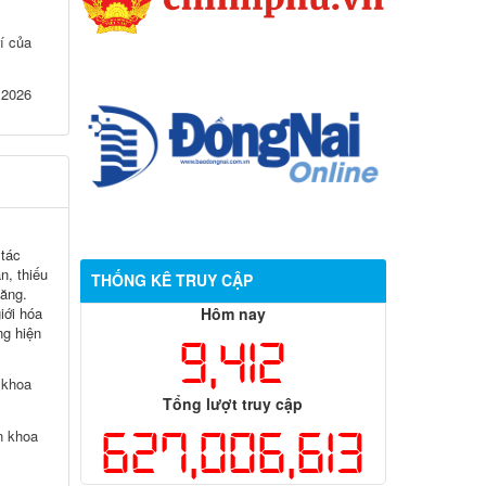
rí của
 2026
 tác
, thiếu
THỐNG KÊ TRUY CẬP
tăng.
iới hóa
Hôm nay
g hiện
9,412
 khoa
Tổng lượt truy cập
627,006,613
n khoa