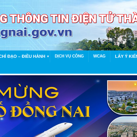
CHỈ ĐẠO – ĐIỀU HÀNH
DỊCH VỤ CÔNG
WCAG
LẤY Ý KIẾ
▼