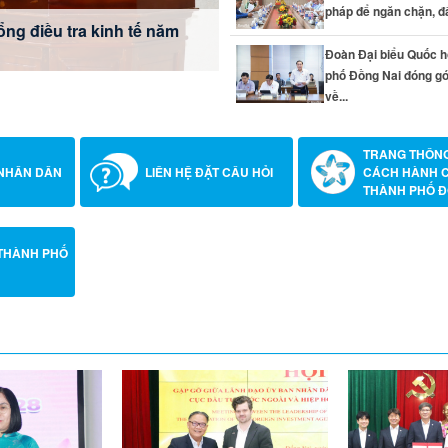
pháp để ngăn chặn, đẩy 
ng điều tra kinh tế năm
 đẩy lùi tội phạm, tệ nạn
công tác khám sức khỏe
 xuất cảnh theo quy định
Đoàn Đại biểu Quốc h
đóng góp ý kiến về thành
phố Đồng Nai đóng gó
ự án giao thông trọng điểm
về...
TRANG THÔNG
 NHÂN DÂN
LIÊN HỆ ĐẶT CÂU HỎI
CÁCH HÀNH 
THÀNH PHỐ Đ
THÀNH PHỐ