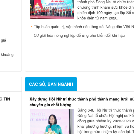
thành phố Đồng Nai tổ chức triể
chương trình khám sức khỏe địn
chiến dịch 100 ngày tạo lập Sổ 
khỏe điện tử năm 2026.
Tập huấn quản trị, vận hành nền tảng số ‘Nông dân Việt 
Cơ giới hóa nông nghiệp để ứng phó biến đổi khí hậu
 giá
c khoáng
CÁC SỞ, BAN NGÀNH
G TIN
Xây dựng Hội Nữ trí thức thành phố thành mạng lưới n
chuyên gia chất lượng
Sáng 6-8, Hội Nữ trí thức thành
Đồng Nai tổ chức Hội nghị sơ kế
động giữa nhiệm kỳ 2023-2028 và
khai phương hướng, nhiệm vụ ho
hội trong nửa nhiệm kỳ còn lại.