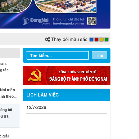
Thay đổi màu sắc
Tìm
hăn,
g tác
Nai triển
LỊCH LÀM VIỆC
nh theo...
Từ ngày 03/8/2026 đến ngày
công bố
09/8/2026
ều tra
Từ ngày 27/7/2026 đến ngày
02/8/2026
 giải