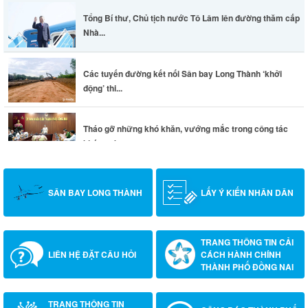
Tổng Bí thư, Chủ tịch nước Tô Lâm lên đường thăm cấp
Nhà...
Các tuyến đường kết nối Sân bay Long Thành ‘khởi
động’ thi...
Tháo gỡ những khó khăn, vướng mắc trong công tác
khám sức...
SÂN BAY LONG THÀNH
LẤY Ý KIẾN NHÂN DÂN
TRANG THÔNG TIN CẢI
LIÊN HỆ ĐẶT CÂU HỎI
CÁCH HÀNH CHÍNH
THÀNH PHỐ ĐỒNG NAI
TRANG THÔNG TIN