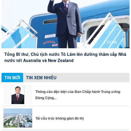
Tổng Bí thư, Chủ tịch nước Tô Lâm lên đường thăm cấp Nhà
Các tuyến đường kết nối Sân bay Long Thành ‘khởi động’
Tháo gỡ những khó khăn, vướng mắc trong công tác khám
Thông cáo đặc biệt của Ban Chấp hành Trung ương Đảng
Tái cấu trúc không gian đô thị
nước tới Australia và New Zealand
thi công
sức khỏe toàn dân
Cộng sản Việt Nam
TIN MỚI
TIN XEM NHIỀU
Thông cáo đặc biệt của Ban Chấp hành Trung ương
Đảng Cộng...
Tái cấu trúc không gian đô thị