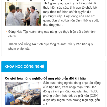
Thời gian qua, ngành y tế Đồng Nai đã
thực hiện sắp xếp, tinh gọn tổ chức bộ
máy theo mô hình chính quyền địa
phương 2 cấp. Hoạt động của các cơ
quan, đơn vị cơ bản ổn định, thông suốt,
đáp ứng yêu...
Đồng Nai: Tập huấn nâng cao năng lực thực hiện cải cách hành
chính
Thành phố Đồng Nai tích cực tổng rà soát, xử lý văn bản quy
phạm pháp luật
KHOA HỌC CÔNG NGHỆ
Cơ giới hóa nông nghiệp để ứng phó biến đổi khí hậu
Sản xuất nông nghiệp đang chịu tác động
của hạn hán, xâm nhập mặn, thiếu lao
động và chi phí đầu vào gia tăng. Trước
những thách thức đó, cơ giới hóa (CGH)
được đẩy mạnh theo hướng hiện đại, gắn
với...