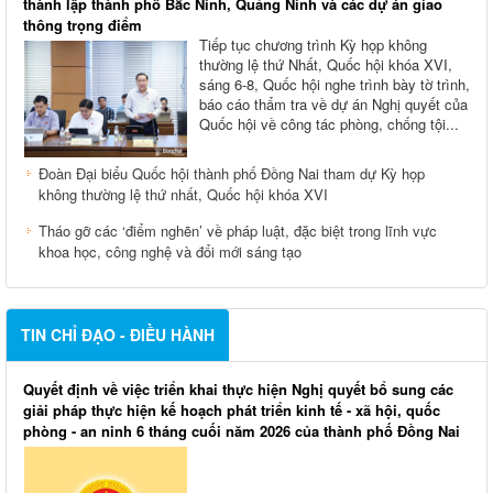
thành lập thành phố Bắc Ninh, Quảng Ninh và các dự án giao
thông trọng điểm
Tiếp tục chương trình Kỳ họp không
thường lệ thứ Nhất, Quốc hội khóa XVI,
sáng 6-8, Quốc hội nghe trình bày tờ trình,
báo cáo thẩm tra về dự án Nghị quyết của
Quốc hội về công tác phòng, chống tội...
Đoàn Đại biểu Quốc hội thành phố Đồng Nai tham dự Kỳ họp
không thường lệ thứ nhất, Quốc hội khóa XVI
Tháo gỡ các ‘điểm nghẽn’ về pháp luật, đặc biệt trong lĩnh vực
khoa học, công nghệ và đổi mới sáng tạo
TIN CHỈ ĐẠO - ĐIỀU HÀNH
Quyết định về việc triển khai thực hiện Nghị quyết bổ sung các
giải pháp thực hiện kế hoạch phát triển kinh tế - xã hội, quốc
phòng - an ninh 6 tháng cuối năm 2026 của thành phố Đồng Nai