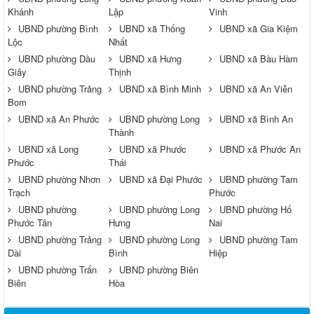
Khánh
Lập
Vinh
UBND phường Bình
UBND xã Thống
UBND xã Gia Kiệm
Lộc
Nhất
UBND phường Dầu
UBND xã Hưng
UBND xã Bàu Hàm
Giây
Thịnh
UBND phường Trảng
UBND xã Bình Minh
UBND xã An Viễn
Bom
UBND xã An Phước
UBND phường Long
UBND xã Bình An
Thành
UBND xã Long
UBND xã Phước
UBND xã Phước An
Phước
Thái
UBND phường Nhơn
UBND xã Đại Phước
UBND phường Tam
Trạch
Phước
UBND phường
UBND phường Long
UBND phường Hố
Phước Tân
Hưng
Nai
UBND phường Trảng
UBND phường Long
UBND phường Tam
Dài
Bình
Hiệp
UBND phường Trấn
UBND phường Biên
Biên
Hòa