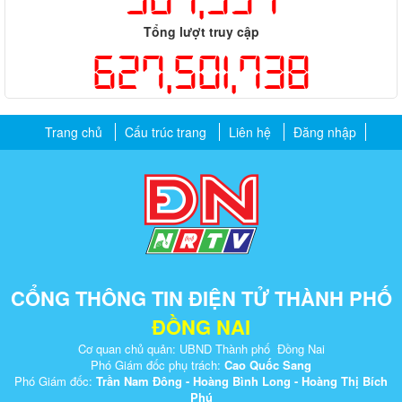
Tổng lượt truy cập
627,501,738
Trang chủ
Cấu trúc trang
Liên hệ
Đăng nhập
CỔNG THÔNG TIN ĐIỆN TỬ THÀNH PHỐ
ĐỒNG NAI
Cơ quan chủ quản: UBND Thành phố Đồng Nai
Phó Giám đốc phụ trách:
Cao Quốc Sang
Phó Giám đốc:
Trần Nam Đông - Hoàng Bình Long - Hoàng Thị Bích
Phú