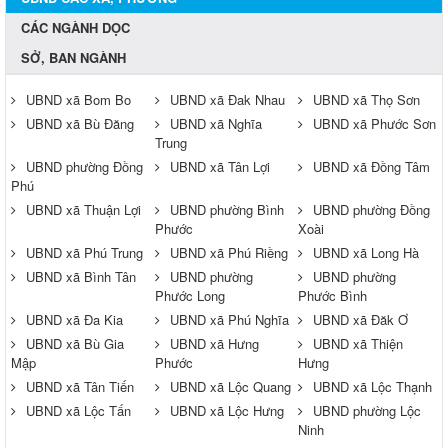
CÁC NGÀNH DỌC
SỞ, BAN NGÀNH
UBND xã Bom Bo
UBND xã Đak Nhau
UBND xã Thọ Sơn
UBND xã Bù Đăng
UBND xã Nghĩa
UBND xã Phước Sơn
Trung
UBND phường Đồng
UBND xã Tân Lợi
UBND xã Đồng Tâm
Phú
UBND xã Thuận Lợi
UBND phường Bình
UBND phường Đồng
Phước
Xoài
UBND xã Phú Trung
UBND xã Phú Riềng
UBND xã Long Hà
UBND xã Bình Tân
UBND phường
UBND phường
Phước Long
Phước Bình
UBND xã Đa Kia
UBND xã Phú Nghĩa
UBND xã Đăk Ơ
UBND xã Bù Gia
UBND xã Hưng
UBND xã Thiện
Mập
Phước
Hưng
UBND xã Tân Tiến
UBND xã Lộc Quang
UBND xã Lộc Thạnh
UBND xã Lộc Tấn
UBND xã Lộc Hưng
UBND phường Lộc
Ninh