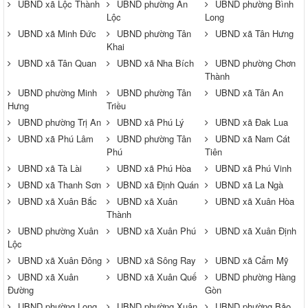
UBND xã Lộc Thành
UBND phường An
UBND phường Bình
Lộc
Long
UBND xã Minh Đức
UBND phường Tân
UBND xã Tân Hưng
Khai
UBND xã Tân Quan
UBND xã Nha Bích
UBND phường Chơn
Thành
UBND phường Minh
UBND phường Tân
UBND xã Tân An
Hưng
Triều
UBND phường Trị An
UBND xã Phú Lý
UBND xã Đak Lua
UBND xã Phú Lâm
UBND phường Tân
UBND xã Nam Cát
Phú
Tiên
UBND xã Tà Lài
UBND xã Phú Hòa
UBND xã Phú Vinh
UBND xã Thanh Sơn
UBND xã Định Quán
UBND xã La Ngà
UBND xã Xuân Bắc
UBND xã Xuân
UBND xã Xuân Hòa
Thành
UBND phường Xuân
UBND xã Xuân Phú
UBND xã Xuân Định
Lộc
UBND xã Xuân Đông
UBND xã Sông Ray
UBND xã Cẩm Mỹ
UBND xã Xuân
UBND xã Xuân Quế
UBND phường Hàng
Đường
Gòn
UBND phường Long
UBND phường Xuân
UBND phường Bảo