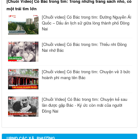
[Chuỗi Video] Có Bác trong tim: Trong những trang sách nhỏ, có
một trái tim lớn
[Chuỗi video] Có Bác trong tim: Đường Nguyễn Ái
Quốc – Dấu ấn lịch sử giữa lòng thành phố Đồng
Nai
[Chuỗi video] Có Bác trong tim: Thiếu nhi Đồng
Nai nhớ Bác
[Chuỗi video] Có Bác trong tim: Chuyện về 3 bức
hoành phi mang tên Bác
[Chuỗi Video] Có Bác trong tim: Chuyện kể sau
lần được gặp Bác - Ký ức còn mãi của người
Đồng Nai
UBND CÁC XÃ, PHƯỜNG