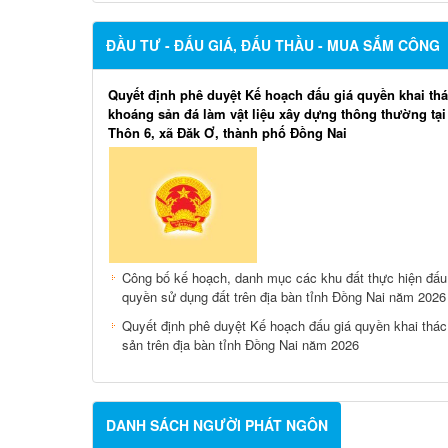
ĐẦU TƯ - ĐẤU GIÁ, ĐẤU THẦU - MUA SẮM CÔNG
Quyết định phê duyệt Kế hoạch đấu giá quyền khai th
khoáng sản đá làm vật liệu xây dựng thông thường tạ
Thôn 6, xã Đăk Ơ, thành phố Đồng Nai
Công bố kế hoạch, danh mục các khu đất thực hiện đấu
quyền sử dụng đất trên địa bàn tỉnh Đồng Nai năm 2026
Quyết định phê duyệt Kế hoạch đấu giá quyền khai thá
sản trên địa bàn tỉnh Đồng Nai năm 2026
DANH SÁCH NGƯỜI PHÁT NGÔN