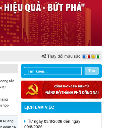
Thay đổi màu sắc
Tìm
 công tác
iệt...
 mạng
ên họp
LỊCH LÀM VIỆC
Từ ngày 03/8/2026 đến ngày
09/8/2026
n Quang
nh đoàn 16