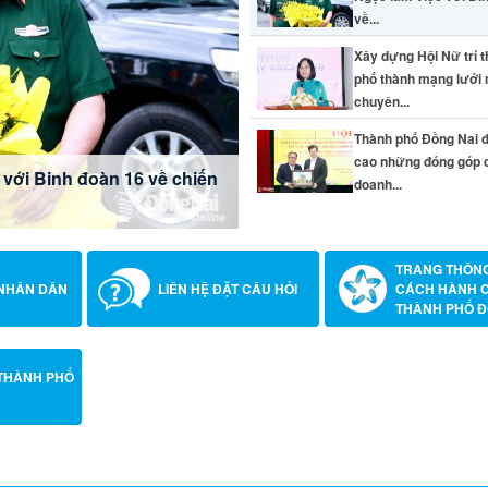
về...
Xây dựng Hội Nữ trí 
phố thành mạng lưới
chuyên...
ất liền Việt Nam -
ng lưới nữ chuyên gia chất
ng góp của doanh nghiệp
Thành phố Đồng Nai đ
 phiên họp thường kỳ
cao những đóng góp 
ới Binh đoàn 16 về chiến
doanh...
TRANG THÔNG
 NHÂN DÂN
LIÊN HỆ ĐẶT CÂU HỎI
CÁCH HÀNH 
THÀNH PHỐ Đ
THÀNH PHỐ