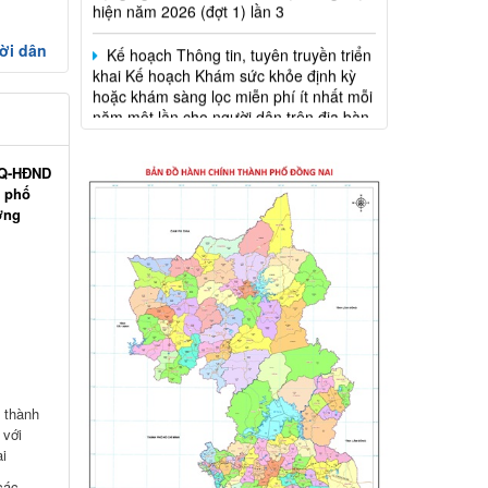
Kế hoạch Thông tin, tuyên truyền triển
khai Kế hoạch Khám sức khỏe định kỳ
hoặc khám sàng lọc miễn phí ít nhất mỗi
ời dân
năm một lần cho người dân trên địa bàn
thành phố Đồng Nai
Hỗ trợ đăng tải thông tin hợp nhất,
thay đổi địa chỉ trụ sở làm việc
/NQ-HĐND
h phố
Công khai thông tin vi phạm pháp luật
ờng
trong lĩnh vực đất đai, tại phường Hố Nai
 thành
 với
i
các