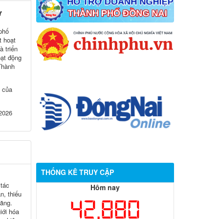
ữ
 phố
t hoạt
 triển
ạt động
 Thành
í của
 2026
THỐNG KÊ TRUY CẬP
 tác
Hôm nay
, thiếu
42,880
tăng.
iới hóa