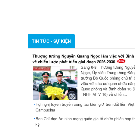
TIN TỨC - SỰ KIỆN
Thượng tướng Nguyễn Quang Ngọc làm việc với Binh
về chiến lược phát triển giai đoạn 2026-2030
Sáng 6-8, Thượng tướng Nguy
Ngọc, Ủy viên Trung ương Đản
trưởng Bộ Quốc phòng chủ trì 
việc với các cơ quan chức nă
Quốc phòng và Binh đoàn 16 (
TNHH MTV 16) về chiến...
Hội nghị tuyên truyền công tác biên giới trên đất liền Việ
Campuchia
Ban Chỉ đạo An ninh mạng quốc gia tổ chức phiên họp t
kỳ