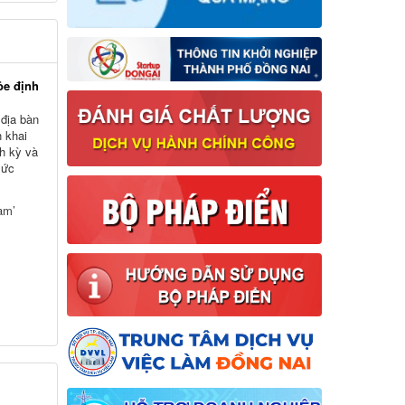
ỏe định
 địa bàn
n khai
h kỳ và
sức
am’