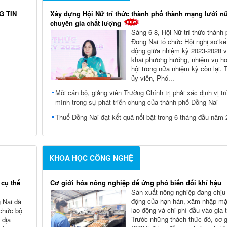
G TIN
Xây dựng Hội Nữ trí thức thành phố thành mạng lưới n
chuyên gia chất lượng
Sáng 6-8, Hội Nữ trí thức thành
Đồng Nai tổ chức Hội nghị sơ kế
động giữa nhiệm kỳ 2023-2028 và
khai phương hướng, nhiệm vụ ho
hội trong nửa nhiệm kỳ còn lại.
ủy viên, Phó...
Mỗi cán bộ, giảng viên Trường Chính trị phải xác định vị tr
mình trong sự phát triển chung của thành phố Đồng Nai
Thuế Đồng Nai đạt kết quả nổi bật trong 6 tháng đầu năm
KHOA HỌC CÔNG NGHỆ
 cụ thể
Cơ giới hóa nông nghiệp để ứng phó biến đổi khí hậu
Sản xuất nông nghiệp đang chịu
động của hạn hán, xâm nhập mặn
 Nai đã
lao động và chi phí đầu vào gia 
 chức bộ
Trước những thách thức đó, cơ g
 địa