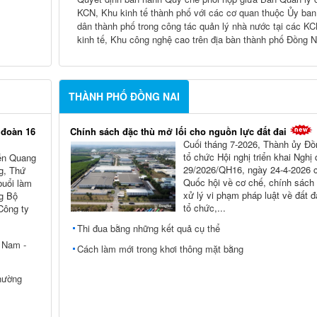
KCN, Khu kinh tế thành phố với các cơ quan thuộc Ủy ban
dân thành phố trong công tác quản lý nhà nước tại các K
kinh tế, Khu công nghệ cao trên địa bàn thành phố Đồng N
THÀNH PHỐ ĐỒNG NAI
 đoàn 16
Chính sách đặc thù mở lối cho nguồn lực đất đai
Cuối tháng 7-2026, Thành ủy Ðồ
tổ chức Hội nghị triển khai Nghị
ễn Quang
29/2026/QH16, ngày 24-4-2026 
g, Thứ
Quốc hội về cơ chế, chính sách
buổi làm
xử lý vi phạm pháp luật về đất đ
ng Bộ
tổ chức,...
Công ty
Thi đua bằng những kết quả cụ thể
t Nam -
Cách làm mới trong khơi thông mặt bằng
hường