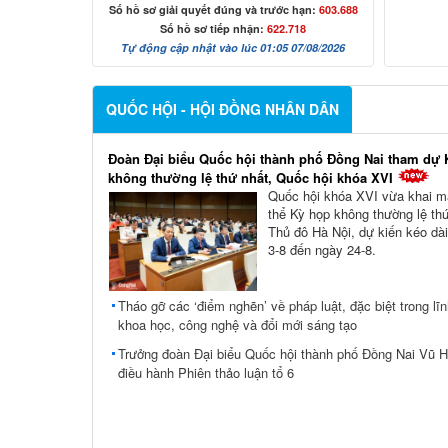
Số hồ sơ giải quyết đúng và trước hạn:
603.688
Số hồ sơ tiếp nhận:
622.718
Tự động cập nhật vào lúc 01:05 07/08/2026
QUỐC HỘI - HỘI ĐỒNG NHÂN DÂN
Đoàn Đại biểu Quốc hội thành phố Đồng Nai tham dự 
không thường lệ thứ nhất, Quốc hội khóa XVI
Quốc hội khóa XVI vừa khai m
thể Kỳ họp không thường lệ thứ
Thủ đô Hà Nội, dự kiến kéo dài
3-8 đến ngày 24-8.
Tháo gỡ các ‘điểm nghẽn’ về pháp luật, đặc biệt trong lĩ
khoa học, công nghệ và đổi mới sáng tạo
Trưởng đoàn Đại biểu Quốc hội thành phố Đồng Nai Vũ 
điều hành Phiên thảo luận tổ 6