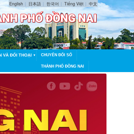
English
日本語
한국어
Tiếng Việt
中文
N VÀ ĐỐI THOẠI
CHUYỂN ĐỔI SỐ
▼
THÀNH PHỐ ĐỒNG NAI