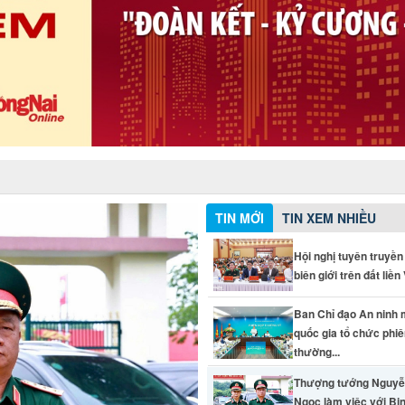
TIN MỚI
TIN XEM NHIỀU
Hội nghị tuyên truyền
biên giới trên đất liền V
Ban Chỉ đạo An ninh
quốc gia tổ chức phi
thường...
Thượng tướng Nguyễ
Ngọc làm việc với Bi