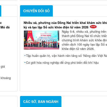
CHUYỂN ĐỔI SỐ
ác
Nhiều xã, phường của Đồng Nai triển khai khám sức kh
i Mỏ đá
kỳ và tạo lập Sổ sức khỏe điện tử năm 2026
Ngày 5-8, nhiều xã, phường trên
thành phố Đồng Nai tổ chức triể
chương trình khám sức khỏe địn
chiến dịch 100 ngày tạo lập Sổ 
khỏe điện tử năm 2026.
Tập huấn quản trị, vận hành nền tảng số ‘Nông dân Việt N
Cơ giới hóa nông nghiệp để ứng phó biến đổi khí hậu
 giá
c khoáng
CÁC SỞ, BAN NGÀNH