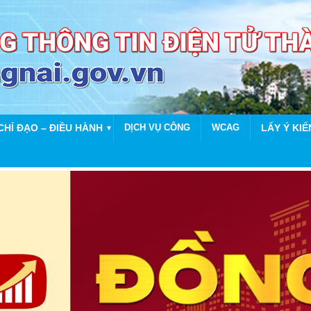
CHỈ ĐẠO – ĐIỀU HÀNH
DỊCH VỤ CÔNG
WCAG
LẤY Ý KIẾ
▼