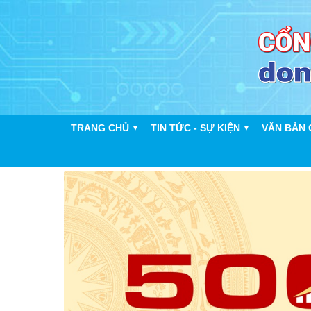
TRANG CHỦ
TIN TỨC - SỰ KIỆN
VĂN BẢN 
▼
▼