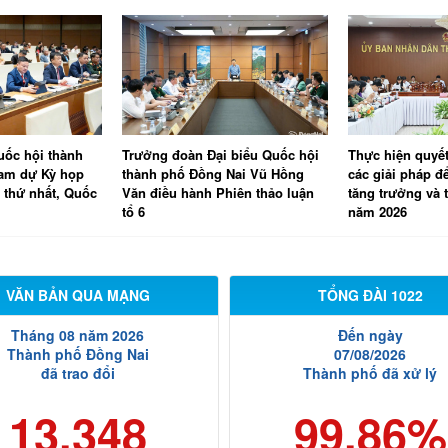
uốc hội thành
Trưởng đoàn Đại biểu Quốc hội
Thực hiện quyết
ham dự Kỳ họp
thành phố Đồng Nai Vũ Hồng
các giải pháp đ
 thứ nhất, Quốc
Văn điều hành Phiên thảo luận
tăng trưởng và 
tổ 6
năm 2026
VĂN BẢN QUA MẠNG
TỔNG ĐÀI 1022
Tháng 08 năm 2026
Đến ngày
Thành phố Đồng Nai
07/08/2026
đã trao đổi
Thành phố đã xử lý
13.348
99.86%