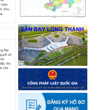
 nhân
CN, Khu
ai
ng Nai
 quyết số
của
 đặc thù
ai của