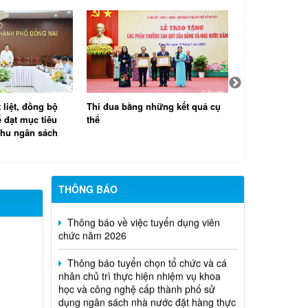
 liệt, đồng bộ
Thi đua bằng những kết quả cụ
Đồng Nai triển 
ể đạt mục tiêu
thể
cơ chế, chính 
thu ngân sách
gỡ các dự án v
đai
THÔNG BÁO
Thông báo về việc tuyển dụng viên
chức năm 2026
Thông báo tuyển chọn tổ chức và cá
nhân chủ trì thực hiện nhiệm vụ khoa
học và công nghệ cấp thành phố sử
dụng ngân sách nhà nước đặt hàng thực
hiện năm 2026 (đợt 1) lần 3