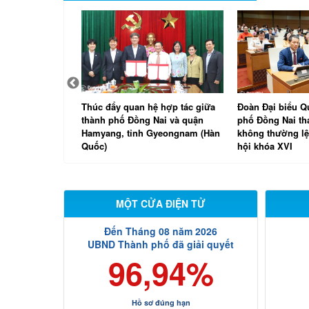
Nai đánh giá
Thúc đẩy quan hệ hợp tác giữa
Đoàn Đại biểu Q
góp của doanh
thành phố Đồng Nai và quận
phố Đồng Nai t
Hamyang, tỉnh Gyeongnam (Hàn
không thường lệ
Quốc)
hội khóa XVI
MỘT CỬA ĐIỆN TỬ
Đến Tháng 08 năm 2026
UBND Thành phố đã giải quyết
96,94%
Hồ sơ đúng hạn