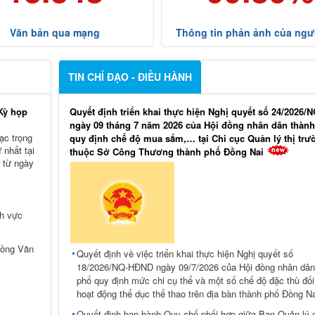
Văn bản qua mạng
Thông tin phản ảnh của ngư
TIN CHỈ ĐẠO - ĐIỀU HÀNH
Kỳ họp
Quyết định triển khai thực hiện Nghị quyết số 24/2026
ngày 09 tháng 7 năm 2026 của Hội đồng nhân dân thàn
ạc trọng
quy định chế độ mua sắm,… tại Chi cục Quản lý thị trư
 nhất tại
thuộc Sở Công Thương thành phố Đồng Nai
 từ ngày
nh vực
Hồng Văn
Quyết định về việc triển khai thực hiện Nghị quyết số
18/2026/NQ-HĐND ngày 09/7/2026 của Hội đồng nhân dân
phố quy định mức chi cụ thể và một số chế độ đặc thù đối
hoạt động thể dục thể thao trên địa bàn thành phố Đồng Na
Quyết định ban hành Quy chế phối hợp giữa Ban Quản lý 