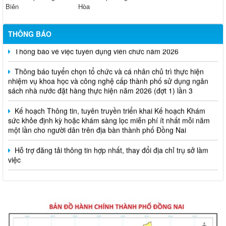
Biên
Hòa
THÔNG BÁO
Thông báo về việc tuyển dụng viên chức năm 2026
Thông báo tuyển chọn tổ chức và cá nhân chủ trì thực hiện
nhiệm vụ khoa học và công nghệ cấp thành phố sử dụng ngân
sách nhà nước đặt hàng thực hiện năm 2026 (đợt 1) lần 3
Kế hoạch Thông tin, tuyên truyền triển khai Kế hoạch Khám
sức khỏe định kỳ hoặc khám sàng lọc miễn phí ít nhất mỗi năm
một lần cho người dân trên địa bàn thành phố Đồng Nai
Hỗ trợ đăng tải thông tin hợp nhất, thay đổi địa chỉ trụ sở làm
việc
Công khai thông tin vi phạm pháp luật trong lĩnh vực đất đai, tại
phường Hố Nai