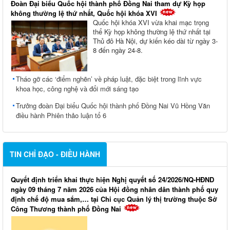
Đoàn Đại biểu Quốc hội thành phố Đồng Nai tham dự Kỳ họp
không thường lệ thứ nhất, Quốc hội khóa XVI
Quốc hội khóa XVI vừa khai mạc trọng
thể Kỳ họp không thường lệ thứ nhất tại
Thủ đô Hà Nội, dự kiến kéo dài từ ngày 3-
8 đến ngày 24-8.
Tháo gỡ các ‘điểm nghẽn’ về pháp luật, đặc biệt trong lĩnh vực
khoa học, công nghệ và đổi mới sáng tạo
Trưởng đoàn Đại biểu Quốc hội thành phố Đồng Nai Vũ Hồng Văn
điều hành Phiên thảo luận tổ 6
TIN CHỈ ĐẠO - ĐIỀU HÀNH
Quyết định triển khai thực hiện Nghị quyết số 24/2026/NQ-HĐND
ngày 09 tháng 7 năm 2026 của Hội đồng nhân dân thành phố quy
định chế độ mua sắm,… tại Chi cục Quản lý thị trường thuộc Sở
Công Thương thành phố Đồng Nai