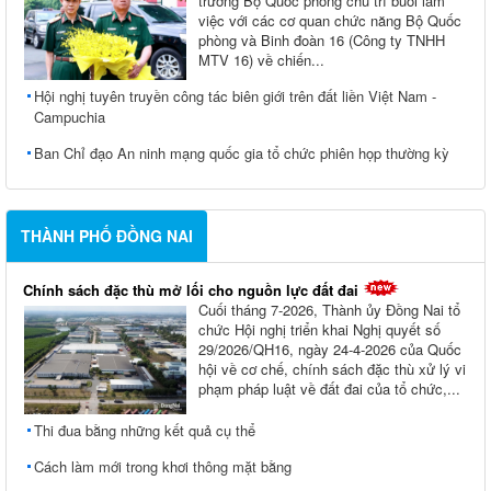
trưởng Bộ Quốc phòng chủ trì buổi làm
việc với các cơ quan chức năng Bộ Quốc
phòng và Binh đoàn 16 (Công ty TNHH
MTV 16) về chiến...
Hội nghị tuyên truyền công tác biên giới trên đất liền Việt Nam -
Campuchia
Ban Chỉ đạo An ninh mạng quốc gia tổ chức phiên họp thường kỳ
THÀNH PHỐ ĐỒNG NAI
Chính sách đặc thù mở lối cho nguồn lực đất đai
Cuối tháng 7-2026, Thành ủy Ðồng Nai tổ
chức Hội nghị triển khai Nghị quyết số
29/2026/QH16, ngày 24-4-2026 của Quốc
hội về cơ chế, chính sách đặc thù xử lý vi
phạm pháp luật về đất đai của tổ chức,...
Thi đua bằng những kết quả cụ thể
Cách làm mới trong khơi thông mặt bằng