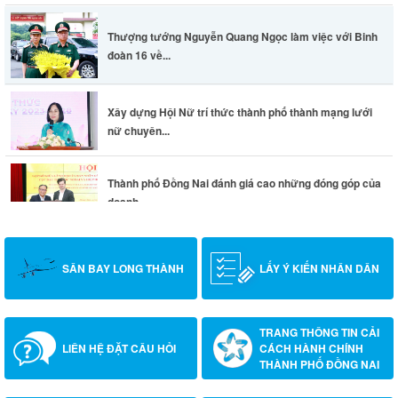
Thượng tướng Nguyễn Quang Ngọc làm việc với Binh
đoàn 16 về...
Xây dựng Hội Nữ trí thức thành phố thành mạng lưới
nữ chuyên...
Thành phố Đồng Nai đánh giá cao những đóng góp của
doanh...
SÂN BAY LONG THÀNH
LẤY Ý KIẾN NHÂN DÂN
TRANG THÔNG TIN CẢI
LIÊN HỆ ĐẶT CÂU HỎI
CÁCH HÀNH CHÍNH
THÀNH PHỐ ĐỒNG NAI