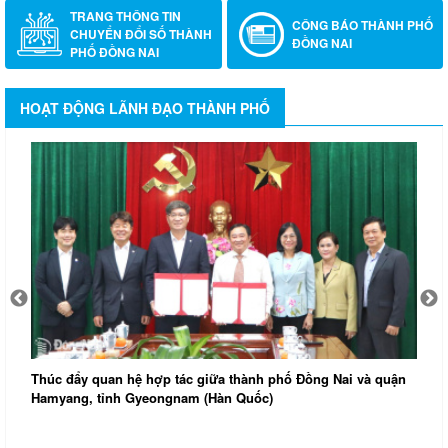
TRANG THÔNG TIN
CÔNG BÁO THÀNH PHỐ
CHUYỂN ĐỔI SỐ THÀNH
ĐỒNG NAI
PHỐ ĐỒNG NAI
HOẠT ĐỘNG LÃNH ĐẠO THÀNH PHỐ
Thúc đẩy quan hệ hợp tác giữa thành phố Đồng Nai và quận
Hamyang, tỉnh Gyeongnam (Hàn Quốc)
Đ
k