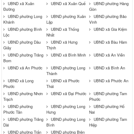
UBND xã Xuân
UBND xã Xuân Quế
UBND phường Hàng
Đường
Gòn
UBND phường Long
UBND phường Xuân
UBND phường Bảo
Khánh
Lập
Vinh
UBND phường Bình
UBND xã Thống
UBND xã Gia Kiệm
Lộc
Nhất
UBND phường Dầu
UBND xã Hưng
UBND xã Bàu Hàm
Giây
Thịnh
UBND phường Trảng
UBND xã Bình Minh
UBND xã An Viễn
Bom
UBND xã An Phước
UBND phường Long
UBND xã Bình An
Thành
UBND xã Long
UBND xã Phước
UBND xã Phước An
Phước
Thái
UBND phường Nhơn
UBND xã Đại Phước
UBND phường Tam
Trạch
Phước
UBND phường
UBND phường Long
UBND phường Hố
Phước Tân
Hưng
Nai
UBND phường Trảng
UBND phường Long
UBND phường Tam
Dài
Bình
Hiệp
UBND phường Trấn
UBND phường Biên