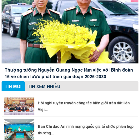
Hội nghị tuyên truyền công tác biên giới trên đất liền Việt
Nam - Campuchia
Xây dựng Hội Nữ trí thức thành phố thành mạng lưới nữ
Ban Chỉ đạo An ninh mạng quốc gia tổ chức phiên họp
Thành phố Đồng Nai đánh giá cao những đóng góp của
chuyên gia chất lượng
thường kỳ
doanh nghiệp Đức
Thượng tướng Nguyễn Quang Ngọc làm việc với Binh đoàn
16 về chiến lược phát triển giai đoạn 2026-2030
TIN MỚI
TIN XEM NHIỀU
Hội nghị tuyên truyền công tác biên giới trên đất liền
Việt...
Ban Chỉ đạo An ninh mạng quốc gia tổ chức phiên họp
thường...