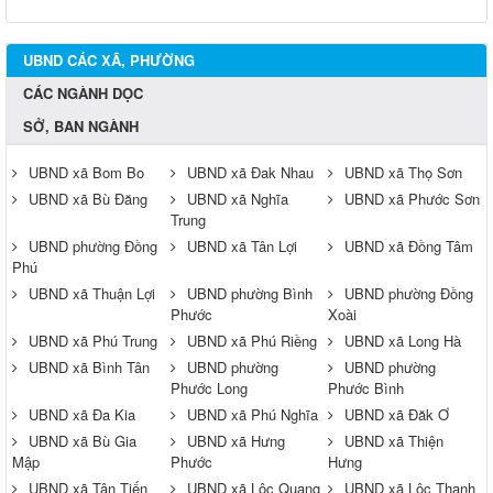
UBND CÁC XÃ, PHƯỜNG
CÁC NGÀNH DỌC
SỞ, BAN NGÀNH
UBND xã Bom Bo
UBND xã Đak Nhau
UBND xã Thọ Sơn
UBND xã Bù Đăng
UBND xã Nghĩa
UBND xã Phước Sơn
Trung
UBND phường Đồng
UBND xã Tân Lợi
UBND xã Đồng Tâm
Phú
UBND xã Thuận Lợi
UBND phường Bình
UBND phường Đồng
Phước
Xoài
UBND xã Phú Trung
UBND xã Phú Riềng
UBND xã Long Hà
UBND xã Bình Tân
UBND phường
UBND phường
Phước Long
Phước Bình
UBND xã Đa Kia
UBND xã Phú Nghĩa
UBND xã Đăk Ơ
UBND xã Bù Gia
UBND xã Hưng
UBND xã Thiện
Mập
Phước
Hưng
UBND xã Tân Tiến
UBND xã Lộc Quang
UBND xã Lộc Thạnh