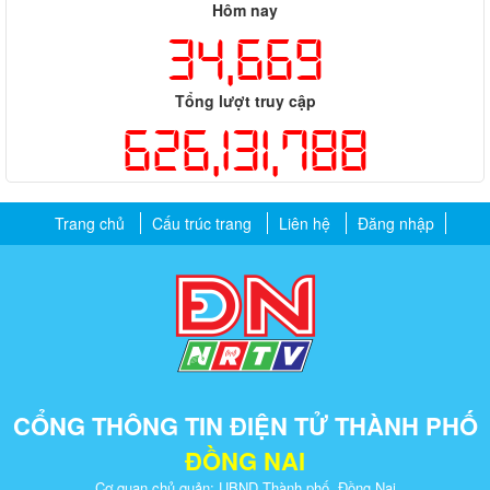
Hôm nay
34,669
Tổng lượt truy cập
626,131,788
Trang chủ
Cấu trúc trang
Liên hệ
Đăng nhập
CỔNG THÔNG TIN ĐIỆN TỬ THÀNH PHỐ
ĐỒNG NAI
Cơ quan chủ quản: UBND Thành phố Đồng Nai