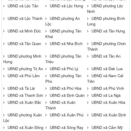
UBND xã Lộc Tấn
UBND xã Lộc Hưng
UBND phường Lộc
Ninh
UBND xã Lộc Thành
UBND phường An
UBND phường Bình
Lộc
Long
UBND xã Minh Đức
UBND phường Tân
UBND xã Tân Hưng
Khai
UBND xã Tân Quan
UBND xã Nha Bích
UBND phường Chơn
Thành
UBND phường Minh
UBND phường Tân
UBND xã Tân An
Hưng
Triều
UBND phường Trị An
UBND xã Phú Lý
UBND xã Đak Lua
UBND xã Phú Lâm
UBND phường Tân
UBND xã Nam Cát
Phú
Tiên
UBND xã Tà Lài
UBND xã Phú Hòa
UBND xã Phú Vinh
UBND xã Thanh Sơn
UBND xã Định Quán
UBND xã La Ngà
UBND xã Xuân Bắc
UBND xã Xuân
UBND xã Xuân Hòa
Thành
UBND phường Xuân
UBND xã Xuân Phú
UBND xã Xuân Định
Lộc
UBND xã Xuân Đông
UBND xã Sông Ray
UBND xã Cẩm Mỹ