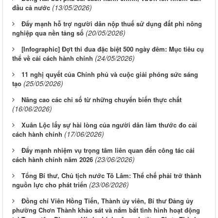
(13/05/2026)
đầu cả nước
Đẩy mạnh hỗ trợ người dân nộp thuế sử dụng đất phi nông
(20/05/2026)
nghiệp qua nền tảng số
[Infographic] Đợt thi đua đặc biệt 500 ngày đêm: Mục tiêu cụ
(24/05/2026)
thể về cải cách hành chính
11 nghị quyết của Chính phủ và cuộc giải phóng sức sáng
(25/05/2026)
tạo
Nâng cao các chỉ số từ những chuyển biến thực chất
(16/06/2026)
Xuân Lộc lấy sự hài lòng của người dân làm thước đo cải
(17/06/2026)
cách hành chính
Đẩy mạnh nhiệm vụ trọng tâm liên quan đến công tác cải
(23/06/2026)
cách hành chính năm 2026
Tổng Bí thư, Chủ tịch nước Tô Lâm: Thể chế phải trở thành
(23/06/2026)
nguồn lực cho phát triển
Đồng chí Viên Hồng Tiến, Thành ủy viên, Bí thư Đảng ủy
phường Chơn Thành khảo sát và nắm bắt tình hình hoạt động