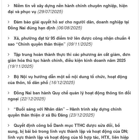
Niềm tin về xây dựng nền hành chính chuyên nghiệp, hiện
(29/07/2025)
đại và phục vụ
Đảm bảo giải quyết hồ sơ cho người dân, doanh nghiệp tại
(06/08/2025)
Đồng Nai đúng hạn định
Xã, phường đạt từ 95 điểm trở lên được công nhận chuẩn 4
(09/11/2025)
sao “Chính quyền thân thiện”
Tập trung hoàn thành thực thi các phương án cắt giảm, đơn
giản hóa thủ tục hành chính, điều kiện kinh doanh năm 2025
(19/11/2025)
Bộ Nội vụ hướng dẫn một số nội dung tổ chức, hoạt động
(16/12/2025)
của thôn, tổ dân phố
Đồng Nai ban hành Quy chế quản lý hoạt động thông tin đối
(22/12/2025)
ngoại
“Buổi sáng với Nhân dân” – Hành trình xây dựng chính
(23/12/2025)
quyền thân thiện ở xã Bù Đăng
Quyết định công bố Danh mục TTHC được sửa đổi, bổ
sung, bị bãi bỏ trong lĩnh vực thành lập và hoạt động của DN;
lĩnh vực thành lập và hoạt động của tổ hợp tác, HTX, liên hiệp