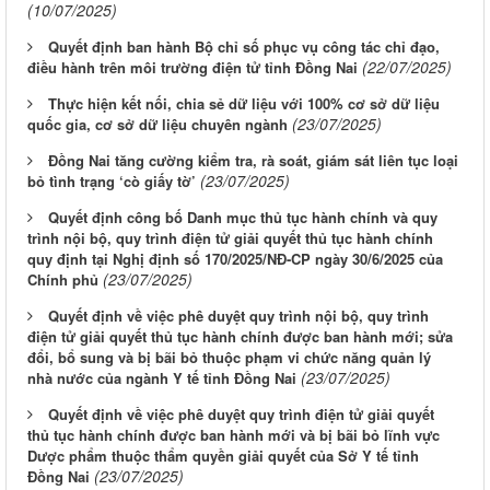
(10/07/2025)
Quyết định ban hành Bộ chỉ số phục vụ công tác chỉ đạo,
(22/07/2025)
điều hành trên môi trường điện tử tỉnh Đồng Nai
Thực hiện kết nối, chia sẻ dữ liệu với 100% cơ sở dữ liệu
(23/07/2025)
quốc gia, cơ sở dữ liệu chuyên ngành
Đồng Nai tăng cường kiểm tra, rà soát, giám sát liên tục loại
(23/07/2025)
bỏ tình trạng ‘cò giấy tờ’
Quyết định công bố Danh mục thủ tục hành chính và quy
trình nội bộ, quy trình điện tử giải quyết thủ tục hành chính
quy định tại Nghị định số 170/2025/NĐ-CP ngày 30/6/2025 của
(23/07/2025)
Chính phủ
Quyết định về việc phê duyệt quy trình nội bộ, quy trình
điện tử giải quyết thủ tục hành chính được ban hành mới; sửa
đổi, bổ sung và bị bãi bỏ thuộc phạm vi chức năng quản lý
(23/07/2025)
nhà nước của ngành Y tế tỉnh Đồng Nai
Quyết định về việc phê duyệt quy trình điện tử giải quyết
thủ tục hành chính được ban hành mới và bị bãi bỏ lĩnh vực
Dược phẩm thuộc thẩm quyền giải quyết của Sở Y tế tỉnh
(23/07/2025)
Đồng Nai