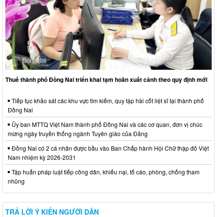
Thuế thành phố Đồng Nai triển khai tạm hoãn xuất cảnh theo quy định mới
Tiếp tục khảo sát các khu vực tìm kiếm, quy tập hài cốt liệt sĩ tại thành phố
Đồng Nai
Ủy ban MTTQ Việt Nam thành phố Đồng Nai và các cơ quan, đơn vị chúc
mừng ngày truyền thống ngành Tuyên giáo của Đảng
Đồng Nai có 2 cá nhân được bầu vào Ban Chấp hành Hội Chữ thập đỏ Việt
Nam nhiệm kỳ 2026-2031
Tập huấn pháp luật tiếp công dân, khiếu nại, tố cáo, phòng, chống tham
nhũng
TRẢ LỜI Ý KIẾN NGƯỜI DÂN