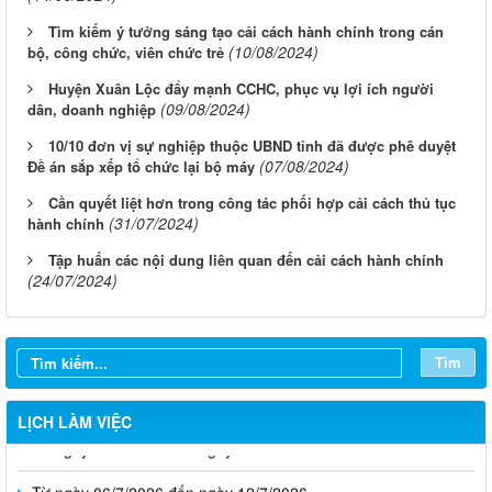
Tìm kiếm ý tưởng sáng tạo cải cách hành chính trong cán
(10/08/2024)
bộ, công chức, viên chức trẻ
Huyện Xuân Lộc đẩy mạnh CCHC, phục vụ lợi ích người
(09/08/2024)
dân, doanh nghiệp
10/10 đơn vị sự nghiệp thuộc UBND tỉnh đã được phê duyệt
(07/08/2024)
Đề án sắp xếp tổ chức lại bộ máy
Cần quyết liệt hơn trong công tác phối hợp cải cách thủ tục
(31/07/2024)
hành chính
Tập huấn các nội dung liên quan đến cải cách hành chính
(24/07/2024)
Từ ngày 03/8/2026 đến ngày 09/8/2026
Từ ngày 27/7/2026 đến ngày 02/8/2026
Tìm
Từ ngày 20/7/2026 đến ngày 26/7/2026
LỊCH LÀM VIỆC
Từ ngày 13/7/2026 đến ngày 18/7/2026
Từ ngày 06/7/2026 đến ngày 12/7/2026