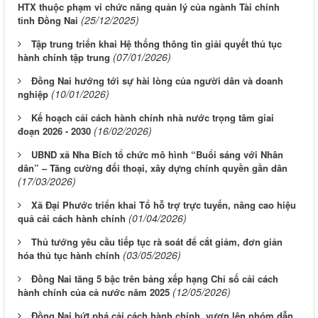
HTX thuộc phạm vi chức năng quản lý của ngành Tài chính
(25/12/2025)
tỉnh Đồng Nai
Tập trung triển khai Hệ thống thông tin giải quyết thủ tục
(07/01/2026)
hành chính tập trung
Đồng Nai hướng tới sự hài lòng của người dân và doanh
(10/01/2026)
nghiệp
Kế hoạch cải cách hành chính nhà nước trọng tâm giai
(16/02/2026)
đoạn 2026 - 2030
UBND xã Nha Bích tổ chức mô hình “Buổi sáng với Nhân
dân” – Tăng cường đối thoại, xây dựng chính quyền gần dân
(17/03/2026)
Xã Đại Phước triển khai Tổ hỗ trợ trực tuyến, nâng cao hiệu
(01/04/2026)
quả cải cách hành chính
Thủ tướng yêu cầu tiếp tục rà soát để cắt giảm, đơn giản
(03/05/2026)
hóa thủ tục hành chính
Đồng Nai tăng 5 bậc trên bảng xếp hạng Chỉ số cải cách
(12/05/2026)
hành chính của cả nước năm 2025
Đồng Nai bứt phá cải cách hành chính, vươn lên nhóm dẫn