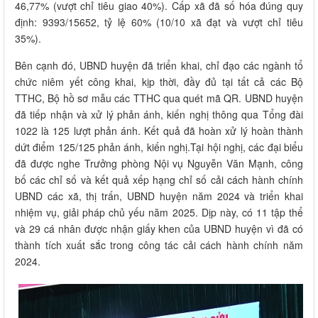
46,77% (vượt chỉ tiêu giao 40%). Cấp xã đã số hóa đúng quy
định: 9393/15652, tỷ lệ 60% (10/10 xã đạt và vượt chỉ tiêu
35%).
Bên cạnh đó, UBND huyện đã triển khai, chỉ đạo các ngành tổ
chức niêm yết công khai, kịp thời, đầy đủ tại tất cả các Bộ
TTHC, Bộ hồ sơ mẫu các TTHC qua quét mã QR. UBND huyện
đã tiếp nhận và xử lý phản ánh, kiến nghị thông qua Tổng đài
1022 là 125 lượt phản ánh. Kết quả đã hoàn xử lý hoàn thành
dứt điểm 125/125 phản ánh, kiến nghị.Tại hội nghị, các đại biểu
đã được nghe Trưởng phòng Nội vụ Nguyễn Văn Mạnh, công
bố các chỉ số và kết quả xếp hạng chỉ số cải cách hành chính
UBND các xã, thị trấn, UBND huyện năm 2024 và triển khai
nhiệm vụ, giải pháp chủ yếu năm 2025. Dịp này, có 11 tập thể
và 29 cá nhân được nhận giấy khen của UBND huyện vì đã có
thành tích xuất sắc trong công tác cải cách hành chính năm
2024.