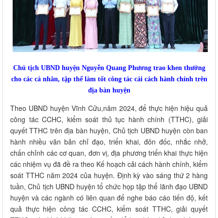
Chủ tịch UBND huyện Nguyễn Quang Phương trao khen thưởng
cho các cá nhân, tập thể làm tốt công tác cải cách hành chính trên
địa bàn huyện
Theo UBND huyện Vĩnh Cửu,năm 2024, để thực hiện hiệu quả
công tác CCHC, kiểm soát thủ tục hành chính (TTHC), giải
quyết TTHC trên địa bàn huyện, Chủ tịch UBND huyện còn ban
hành nhiều văn bản chỉ đạo, triển khai, đôn đốc, nhắc nhở,
chấn chỉnh các cơ quan, đơn vị, địa phương triển khai thực hiện
các nhiệm vụ đã đề ra theo Kế hoạch cải cách hành chính, kiểm
soát TTHC năm 2024 của huyện. Định kỳ vào sáng thứ 2 hàng
tuần, Chủ tịch UBND huyện tổ chức họp tập thể lãnh đạo UBND
huyện và các ngành có liên quan để nghe báo cáo tiến độ, kết
quả thực hiện công tác CCHC, kiểm soát TTHC, giải quyết