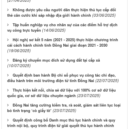
(27/04/2025)
Không được yêu cầu người dân thực hiện thủ tục cấp đổi
(03/06/2025)
thẻ căn cước khi sáp nhập địa giới hành chính
Tập huấn nghiệp vụ cho nhân sự của các điểm hỗ trợ dịch
(14/06/2025)
vụ công trực tuyến
Hội nghị sơ kết 5 năm (2021 - 2025) thực hiện chương trình
cải cách hành chính tỉnh Đồng Nai giai đoạn 2021 - 2030
(19/06/2025)
Đăng ký chuyển mục đích sử dụng đất tại cấp xã
(10/07/2025)
Quyết định ban hành Bộ chỉ số phục vụ công tác chỉ đạo,
(22/07/2025)
điều hành trên môi trường điện tử tỉnh Đồng Nai
Thực hiện kết nối, chia sẻ dữ liệu với 100% cơ sở dữ liệu
(23/07/2025)
quốc gia, cơ sở dữ liệu chuyên ngành
Đồng Nai tăng cường kiểm tra, rà soát, giám sát liên tục loại
(23/07/2025)
bỏ tình trạng ‘cò giấy tờ’
Quyết định công bố Danh mục thủ tục hành chính và quy
trình nội bộ, quy trình điện tử giải quyết thủ tục hành chính