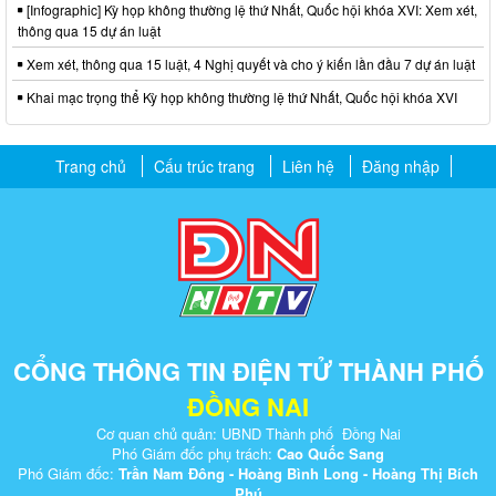
[Infographic] Kỳ họp không thường lệ thứ Nhất, Quốc hội khóa XVI: Xem xét,
thông qua 15 dự án luật
Xem xét, thông qua 15 luật, 4 Nghị quyết và cho ý kiến lần đầu 7 dự án luật
Khai mạc trọng thể Kỳ họp không thường lệ thứ Nhất, Quốc hội khóa XVI
Trang chủ
Cấu trúc trang
Liên hệ
Đăng nhập
CỔNG THÔNG TIN ĐIỆN TỬ THÀNH PHỐ
ĐỒNG NAI
Cơ quan chủ quản: UBND Thành phố Đồng Nai
Phó Giám đốc phụ trách:
Cao Quốc Sang
Phó Giám đốc:
Trần Nam Đông - Hoàng Bình Long - Hoàng Thị Bích
Phú