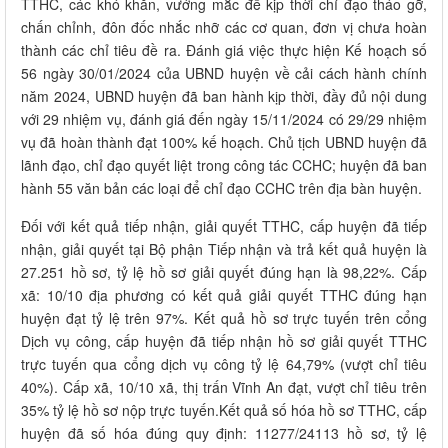
TTHC, các khó khăn, vướng mắc để kịp thời chỉ đạo tháo gỡ,
chấn chỉnh, đôn đốc nhắc nhỡ các cơ quan, đơn vị chưa hoàn
thành các chỉ tiêu đề ra. Đánh giá việc thực hiện Kế hoạch số
56 ngày 30/01/2024 của UBND huyện về cải cách hành chính
năm 2024, UBND huyện đã ban hành kịp thời, đầy đủ nội dung
với 29 nhiệm vụ, đánh giá đến ngày 15/11/2024 có 29/29 nhiệm
vụ đã hoàn thành đạt 100% kế hoạch. Chủ tịch UBND huyện đã
lãnh đạo, chỉ đạo quyết liệt trong công tác CCHC; huyện đã ban
hành 55 văn bản các loại để chỉ đạo CCHC trên địa bàn huyện.
Đối với kết quả tiếp nhận, giải quyết TTHC, cấp huyện đã tiếp
nhận, giải quyết tại Bộ phận Tiếp nhận và trả kết quả huyện là
27.251 hồ sơ, tỷ lệ hồ sơ giải quyết đúng hạn là 98,22%. Cấp
xã: 10/10 địa phương có kết quả giải quyết TTHC đúng hạn
huyện đạt tỷ lệ trên 97%. Kết quả hồ sơ trực tuyến trên cổng
Dịch vụ công, cấp huyện đã tiếp nhận hồ sơ giải quyết TTHC
trực tuyến qua cổng dịch vụ công tỷ lệ 64,79% (vượt chỉ tiêu
40%). Cấp xã, 10/10 xã, thị trấn Vĩnh An đạt, vượt chỉ tiêu trên
35% tỷ lệ hồ sơ nộp trực tuyến.Kết quả số hóa hồ sơ TTHC, cấp
huyện đã số hóa đúng quy định: 11277/24113 hồ sơ, tỷ lệ