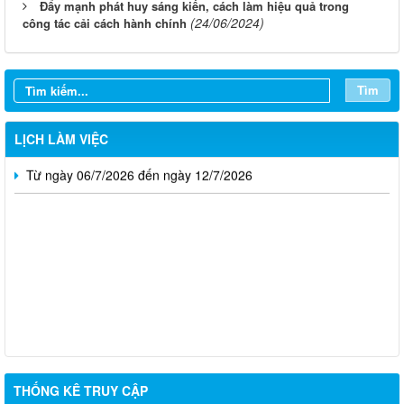
Đẩy mạnh phát huy sáng kiến, cách làm hiệu quả trong
Từ ngày 03/8/2026 đến ngày 09/8/2026
(24/06/2024)
công tác cải cách hành chính
Từ ngày 27/7/2026 đến ngày 02/8/2026
Từ ngày 20/7/2026 đến ngày 26/7/2026
Tìm
Từ ngày 13/7/2026 đến ngày 18/7/2026
LỊCH LÀM VIỆC
Từ ngày 06/7/2026 đến ngày 12/7/2026
Thông báo về việc tuyển dụng viên chức năm 2026
THỐNG KÊ TRUY CẬP