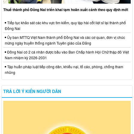
Thuế thành phố Đồng Nai triển khai tạm hoãn xuất cảnh theo quy định mới
Tiếp tục khảo sát các khu vực tìm kiếm, quy tập hài cốt liệt sĩ tại thành phố
Đồng Nai
Ủy ban MTTQ Việt Nam thành phố Đồng Nai và các cơ quan, đơn vị chúc
mừng ngày truyền thống ngành Tuyên giáo của Đảng
Đồng Nai có 2 cá nhân được bầu vào Ban Chấp hành Hội Chữ thập đỏ Việt
Nam nhiệm kỳ 2026-2031
Tập huấn pháp luật tiếp công dân, khiếu nại, tố cáo, phòng, chống tham
nhũng
TRẢ LỜI Ý KIẾN NGƯỜI DÂN