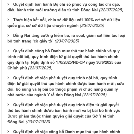
Quyết định ban hành Bộ chỉ số phục vụ công tác chỉ đạo,
(22/07/2025)
điều hành trên môi trường điện tử tỉnh Đồng Nai
Thực hiện kết nối, chia sẻ dữ liệu với 100% cơ sở dữ liệu
(23/07/2025)
quốc gia, cơ sở dữ liệu chuyên ngành
Đồng Nai tăng cường kiểm tra, rà soát, giám sát liên tục loại
(23/07/2025)
bỏ tình trạng ‘cò giấy tờ’
Quyết định công bố Danh mục thủ tục hành chính và quy
trình nội bộ, quy trình điện tử giải quyết thủ tục hành chính
quy định tại Nghị định số 170/2025/NĐ-CP ngày 30/6/2025 của
(23/07/2025)
Chính phủ
Quyết định về việc phê duyệt quy trình nội bộ, quy trình
điện tử giải quyết thủ tục hành chính được ban hành mới; sửa
đổi, bổ sung và bị bãi bỏ thuộc phạm vi chức năng quản lý
(23/07/2025)
nhà nước của ngành Y tế tỉnh Đồng Nai
Quyết định về việc phê duyệt quy trình điện tử giải quyết
thủ tục hành chính được ban hành mới và bị bãi bỏ lĩnh vực
Dược phẩm thuộc thẩm quyền giải quyết của Sở Y tế tỉnh
(23/07/2025)
Đồng Nai
Quyết định về việc công bố Danh mục thủ tục hành chính