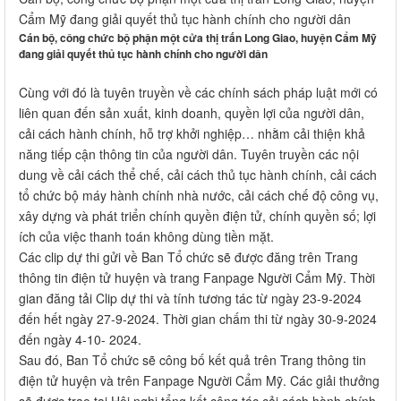
Cẩm Mỹ đang giải quyết thủ tục hành chính cho người dân
Cán bộ, công chức bộ phận một cửa thị trấn Long Giao, huyện Cẩm Mỹ
đang giải quyết thủ tục hành chính cho người dân
Cùng với đó là tuyên truyền về các chính sách pháp luật mới có
liên quan đến sản xuất, kinh doanh, quyền lợi của người dân,
cải cách hành chính, hỗ trợ khởi nghiệp… nhằm cải thiện khả
năng tiếp cận thông tin của người dân. Tuyên truyền các nội
dung về cải cách thể chế, cải cách thủ tục hành chính, cải cách
tổ chức bộ máy hành chính nhà nước, cải cách chế độ công vụ,
xây dựng và phát triển chính quyền điện tử, chính quyền số; lợi
ích của việc thanh toán không dùng tiền mặt.
Các clip dự thi gửi về Ban Tổ chức sẽ được đăng trên Trang
thông tin điện tử huyện và trang Fanpage Người Cẩm Mỹ. Thời
gian đăng tải Clip dự thi và tính tương tác từ ngày 23-9-2024
đến hết ngày 27-9-2024. Thời gian chấm thi từ ngày 30-9-2024
đến ngày 4-10- 2024.
Sau đó, Ban Tổ chức sẽ công bố kết quả trên Trang thông tin
điện tử huyện và trên Fanpage Người Cẩm Mỹ. Các giải thưởng
sẽ được trao tại Hội nghị tổng kết công tác cải cách hành chính