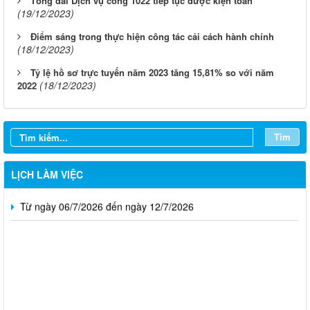
Tổng đài Dịch vụ công 1022 tiếp tục được kiện toàn
(19/12/2023)
Điểm sáng trong thực hiện công tác cải cách hành chính
(18/12/2023)
Tỷ lệ hồ sơ trực tuyến năm 2023 tăng 15,81% so với năm
Từ ngày 03/8/2026 đến ngày 09/8/2026
(18/12/2023)
2022
Từ ngày 27/7/2026 đến ngày 02/8/2026
Tìm
Từ ngày 20/7/2026 đến ngày 26/7/2026
Từ ngày 13/7/2026 đến ngày 18/7/2026
LỊCH LÀM VIỆC
Từ ngày 06/7/2026 đến ngày 12/7/2026