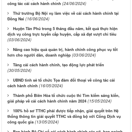
(24/06/2024)
công tác cải cách hành chính
Thứ trưởng Bộ Nội vụ làm việc về cải cách hành chính tại
(16/06/2024)
Đồng Nai
Huyện Tân Phú trong 5 tháng đầu năm, kết quả thực hiện
dịch vụ công trực tuyến cấp huyện, cấp xã đạt vượt chỉ tiêu
(03/06/2024)
Nâng cao hiệu quả quản trị, hành chính công phục vụ tốt
(03/06/2024)
hơn cho người dân, doanh nghiệp
Tăng cải cách hành chính, tạo động lực phát triển
(30/05/2024)
UBND tỉnh sẽ tổ chức Tọa đàm đối thoại về công tác cải
(16/05/2024)
cách hành chính
Thành phố Biên Hòa tổ chức cuộc thi Tìm kiếm sáng kiến,
(15/05/2024)
giải pháp về cải cách hành chính năm 2024
100% hồ sơ TTHC phải được tiếp nhận, giải quyết trên Hệ
thống thông tin giải quyết TTHC và đồng bộ với Cổng Dịch vụ
(13/05/2024)
công quốc gia
Ban hành Bộ Chỉ số cải cách hành chính các sở, ban ngành