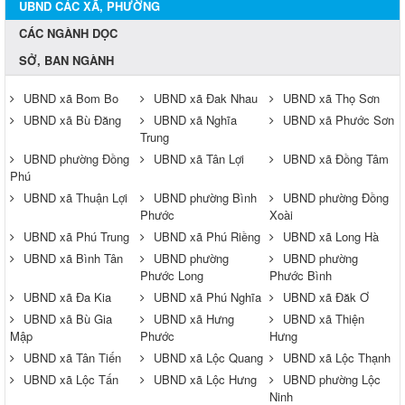
UBND CÁC XÃ, PHƯỜNG
CÁC NGÀNH DỌC
SỞ, BAN NGÀNH
UBND xã Bom Bo
UBND xã Đak Nhau
UBND xã Thọ Sơn
UBND xã Bù Đăng
UBND xã Nghĩa
UBND xã Phước Sơn
Trung
UBND phường Đồng
UBND xã Tân Lợi
UBND xã Đồng Tâm
Phú
UBND xã Thuận Lợi
UBND phường Bình
UBND phường Đồng
Phước
Xoài
UBND xã Phú Trung
UBND xã Phú Riềng
UBND xã Long Hà
UBND xã Bình Tân
UBND phường
UBND phường
Phước Long
Phước Bình
UBND xã Đa Kia
UBND xã Phú Nghĩa
UBND xã Đăk Ơ
UBND xã Bù Gia
UBND xã Hưng
UBND xã Thiện
Mập
Phước
Hưng
UBND xã Tân Tiến
UBND xã Lộc Quang
UBND xã Lộc Thạnh
UBND xã Lộc Tấn
UBND xã Lộc Hưng
UBND phường Lộc
Ninh