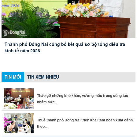
Tiếp tục đẩy mạnh các giải pháp để ngăn chặn, đẩy lùi tội
Thành phố Đồng Nai công bố kết quả sơ bộ tổng điều tra
phạm, tệ nạn ma túy
Tháo gỡ những khó khăn, vướng mắc trong công tác khám
Thuế thành phố Đồng Nai triển khai tạm hoãn xuất cảnh
kinh tế năm 2026
Đoàn Đại biểu Quốc hội thành phố Đồng Nai đóng góp ý
sức khỏe toàn dân
theo quy định mới
kiến về thành lập thành phố Bắc Ninh, Quảng Ninh và các
dự án giao thông trọng điểm
TIN MỚI
TIN XEM NHIỀU
Tháo gỡ những khó khăn, vướng mắc trong công tác
khám sức...
Thuế thành phố Đồng Nai triển khai tạm hoãn xuất cảnh
theo...