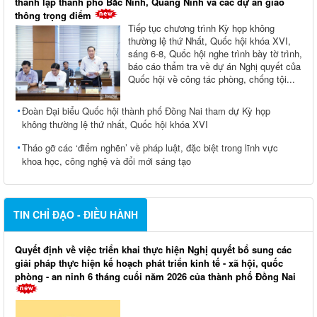
thành lập thành phố Bắc Ninh, Quảng Ninh và các dự án giao
thông trọng điểm
Tiếp tục chương trình Kỳ họp không
thường lệ thứ Nhất, Quốc hội khóa XVI,
sáng 6-8, Quốc hội nghe trình bày tờ trình,
báo cáo thẩm tra về dự án Nghị quyết của
Quốc hội về công tác phòng, chống tội...
Đoàn Đại biểu Quốc hội thành phố Đồng Nai tham dự Kỳ họp
không thường lệ thứ nhất, Quốc hội khóa XVI
Tháo gỡ các ‘điểm nghẽn’ về pháp luật, đặc biệt trong lĩnh vực
khoa học, công nghệ và đổi mới sáng tạo
TIN CHỈ ĐẠO - ĐIỀU HÀNH
Quyết định về việc triển khai thực hiện Nghị quyết bổ sung các
giải pháp thực hiện kế hoạch phát triển kinh tế - xã hội, quốc
phòng - an ninh 6 tháng cuối năm 2026 của thành phố Đồng Nai