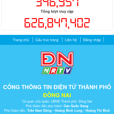
346,957
Tổng lượt truy cập
626,847,402
Trang chủ
Cấu trúc trang
Liên hệ
Đăng nhập
CỔNG THÔNG TIN ĐIỆN TỬ THÀNH PHỐ
ĐỒNG NAI
Cơ quan chủ quản: UBND Thành phố Đồng Nai
Phó Giám đốc phụ trách:
Cao Quốc Sang
Phó Giám đốc:
Trần Nam Đông - Hoàng Bình Long - Hoàng Thị Bích