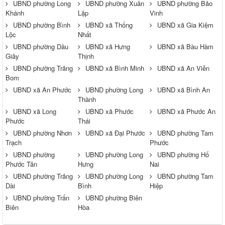
UBND phường Long
UBND phường Xuân
UBND phường Bảo
Khánh
Lập
Vinh
UBND phường Bình
UBND xã Thống
UBND xã Gia Kiệm
Lộc
Nhất
UBND phường Dầu
UBND xã Hưng
UBND xã Bàu Hàm
Giây
Thịnh
UBND phường Trảng
UBND xã Bình Minh
UBND xã An Viễn
Bom
UBND xã An Phước
UBND phường Long
UBND xã Bình An
Thành
UBND xã Long
UBND xã Phước
UBND xã Phước An
Phước
Thái
UBND phường Nhơn
UBND xã Đại Phước
UBND phường Tam
Trạch
Phước
UBND phường
UBND phường Long
UBND phường Hố
Phước Tân
Hưng
Nai
UBND phường Trảng
UBND phường Long
UBND phường Tam
Dài
Bình
Hiệp
UBND phường Trấn
UBND phường Biên
Biên
Hòa