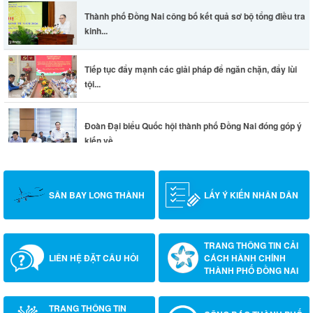
Thành phố Đồng Nai công bố kết quả sơ bộ tổng điều tra
kinh...
Tiếp tục đẩy mạnh các giải pháp để ngăn chặn, đẩy lùi
tội...
Đoàn Đại biểu Quốc hội thành phố Đồng Nai đóng góp ý
kiến về...
SÂN BAY LONG THÀNH
LẤY Ý KIẾN NHÂN DÂN
TRANG THÔNG TIN CẢI
LIÊN HỆ ĐẶT CÂU HỎI
CÁCH HÀNH CHÍNH
THÀNH PHỐ ĐỒNG NAI
TRANG THÔNG TIN