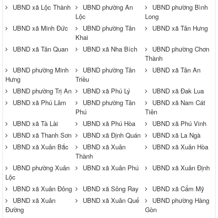
UBND xã Lộc Thành
UBND phường An
UBND phường Bình
Lộc
Long
UBND xã Minh Đức
UBND phường Tân
UBND xã Tân Hưng
Khai
UBND xã Tân Quan
UBND xã Nha Bích
UBND phường Chơn
Thành
UBND phường Minh
UBND phường Tân
UBND xã Tân An
Hưng
Triều
UBND phường Trị An
UBND xã Phú Lý
UBND xã Đak Lua
UBND xã Phú Lâm
UBND phường Tân
UBND xã Nam Cát
Phú
Tiên
UBND xã Tà Lài
UBND xã Phú Hòa
UBND xã Phú Vinh
UBND xã Thanh Sơn
UBND xã Định Quán
UBND xã La Ngà
UBND xã Xuân Bắc
UBND xã Xuân
UBND xã Xuân Hòa
Thành
UBND phường Xuân
UBND xã Xuân Phú
UBND xã Xuân Định
Lộc
UBND xã Xuân Đông
UBND xã Sông Ray
UBND xã Cẩm Mỹ
UBND xã Xuân
UBND xã Xuân Quế
UBND phường Hàng
Đường
Gòn