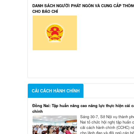
DANH SÁCH NGƯỜI PHÁT NGÔN VÀ CUNG CẤP THÔN
CHO BÁO CHÍ
CẢI CÁCH HÀNH CHÍNH
Đồng Nai: Tập huấn nâng cao năng lực thực hiện cải 
chính
Sáng 30-7, Sở Nội vụ thành p
Nai tổ chức hội nghị tập huấn 
cải cách hành chính (CCHC) 
cho lãnh đạo và đội ngũ cán b