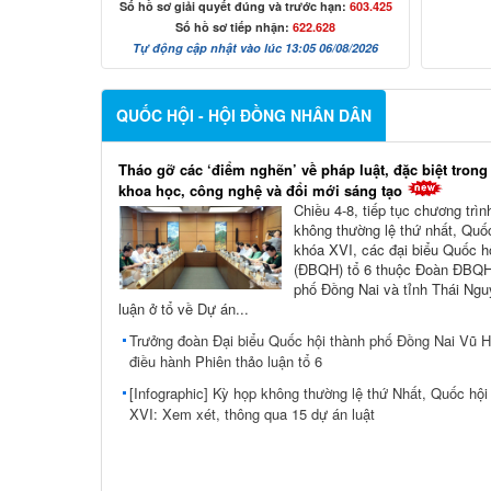
Số hồ sơ giải quyết đúng và trước hạn:
603.425
Số hồ sơ tiếp nhận:
622.628
Tự động cập nhật vào lúc 13:05 06/08/2026
QUỐC HỘI - HỘI ĐỒNG NHÂN DÂN
Tháo gỡ các ‘điểm nghẽn’ về pháp luật, đặc biệt trong
khoa học, công nghệ và đổi mới sáng tạo
Chiều 4-8, tiếp tục chương trì
không thường lệ thứ nhất, Quố
khóa XVI, các đại biểu Quốc h
(ĐBQH) tổ 6 thuộc Đoàn ĐBQH
phố Đồng Nai và tỉnh Thái Ngu
luận ở tổ về Dự án...
Trưởng đoàn Đại biểu Quốc hội thành phố Đồng Nai Vũ 
điều hành Phiên thảo luận tổ 6
[Infographic] Kỳ họp không thường lệ thứ Nhất, Quốc hội
XVI: Xem xét, thông qua 15 dự án luật