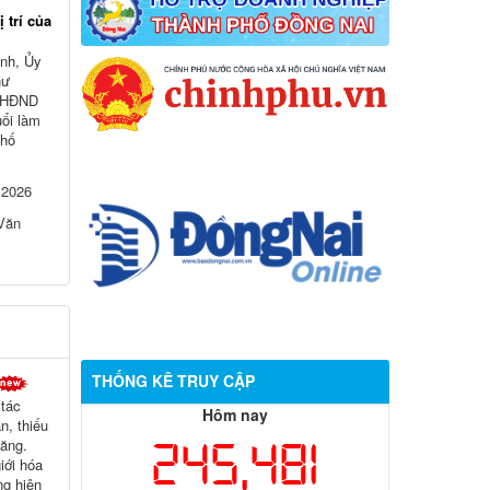
 trí của
nh, Ủy
hư
h HĐND
uổi làm
phố
 2026
 Văn
THỐNG KÊ TRUY CẬP
 tác
Hôm nay
, thiếu
245,481
tăng.
iới hóa
g hiện