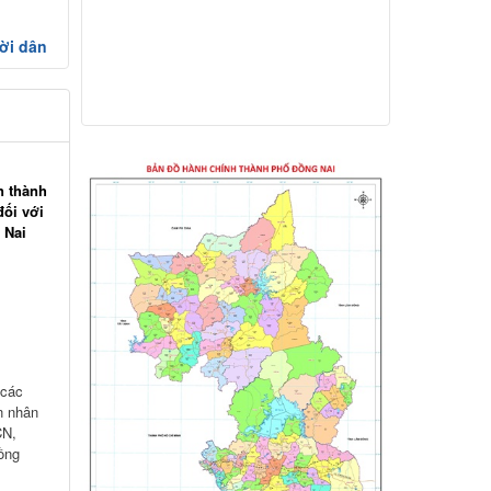
Kế hoạch Thông tin, tuyên truyền triển
ời dân
khai Kế hoạch Khám sức khỏe định kỳ
hoặc khám sàng lọc miễn phí ít nhất mỗi
năm một lần cho người dân trên địa bàn
thành phố Đồng Nai
Hỗ trợ đăng tải thông tin hợp nhất,
thay đổi địa chỉ trụ sở làm việc
n thành
đối với
Công khai thông tin vi phạm pháp luật
 Nai
trong lĩnh vực đất đai, tại phường Hố Nai
 các
n nhân
CN,
ồng