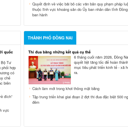
Quyết định về việc bãi bỏ các văn bản quy phạm pháp luậ
thuộc lĩnh vực khoáng sản do Ủy ban nhân dân tỉnh Đồng
ban hành
THÀNH PHỐ ĐỒNG NAI
ới quốc
Thi đua bằng những kết quả cụ thể
6 tháng cuối năm 2026, Đồng Na
quyết liệt tăng tốc để hoàn thàn
, Bộ Tư
mục tiêu phát triển kinh tế - xã 
 phối hợp
ra.
phương có
Quy chế
ác biên
Cách làm mới trong khơi thông mặt bằng
ề đích”
Tập trung triển khai giai đoạn 2 đợt thi đua đặc biệt 500 n
đêm
nh vực