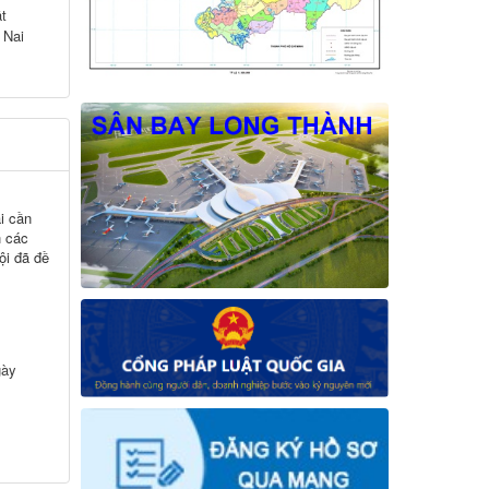
t
 Nai
i cần
h các
hội đã đề
gày