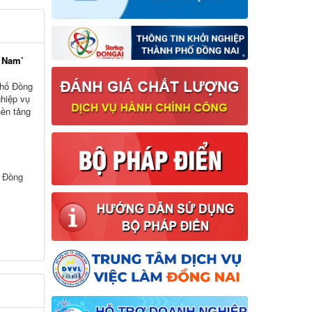
t Nam’
phố Đồng
ghiệp vụ
nền tảng
ố Đồng