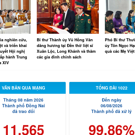
ia nghiên cứu,
Bí thư Thành ủy Vũ Hồng Văn
Phó Bí thư Thư
ệt và triển khai
dâng hương tại Đền thờ liệt sĩ
ủy Tôn Ngọc Hạ
uyết Hội nghị
Xuân Lộc, Long Khánh và thăm
quà các Mẹ Việ
hấp hành Trung
các gia đình chính sách
a XIV
VĂN BẢN QUA MẠNG
TỔNG ĐÀI 1022
Tháng 08 năm 2026
Đến ngày
Thành phố Đồng Nai
06/08/2026
đã trao đổi
Thành phố đã xử lý
11.565
99.86%