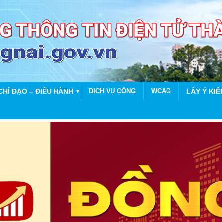
CHỈ ĐẠO – ĐIỀU HÀNH
DỊCH VỤ CÔNG
WCAG
LẤY Ý KIẾ
▼