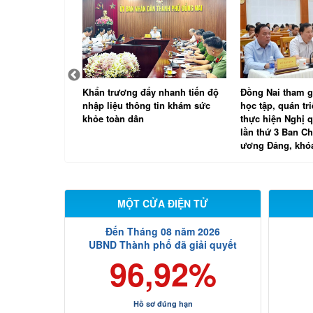
ai nghị quyết
Khẩn trương đẩy nhanh tiến độ
Đồng Nai tham g
ch đặc thù tháo
nhập liệu thông tin khám sức
học tập, quán tri
ớng mắc về đất
khỏe toàn dân
thực hiện Nghị q
lần thứ 3 Ban C
ương Đảng, khó
MỘT CỬA ĐIỆN TỬ
Đến Tháng 08 năm 2026
UBND Thành phố đã giải quyết
96,92%
Hồ sơ đúng hạn