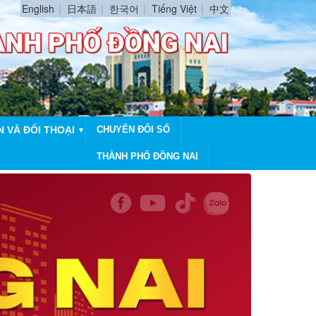
English
日本語
한국어
Tiếng Việt
中文
N VÀ ĐỐI THOẠI
CHUYỂN ĐỔI SỐ
▼
THÀNH PHỐ ĐỒNG NAI