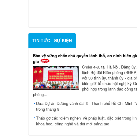
TIN TỨC - SỰ KIỆN
Bảo vệ vững chắc chủ quyền lãnh thổ, an ninh biên gi
gia
Chiều 4-8, tại Hà Nội, Đảng ủy
lệnh Bộ đội Biên phòng (BĐBP)
với 30 tỉnh ủy, thành ủy - địa 
biên giới tổ chức hội nghị ký 
phối hợp trong lãnh đạo công t
phòng...
Đưa Dự án Đường vành đai 3 - Thành phố Hồ Chí Minh “v
trong tháng 9
Tháo gỡ các ‘điểm nghẽn’ về pháp luật, đặc biệt trong lĩ
khoa học, công nghệ và đổi mới sáng tạo