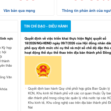
Văn bản qua mạng
Thông tin phản ảnh của ngư
TIN CHỈ ĐẠO - ĐIỀU HÀNH
 lĩnh vực
Quyết định về việc triển khai thực hiện Nghị quyết số
18/2026/NQ-HĐND ngày 09/7/2026 của Hội đồng nhân dâ
nh Kỳ họp
phố quy định mức chi cụ thể và một số chế độ đặc thù 
c hội
hoạt động thể dục thể thao trên địa bàn thành phố Đồng
ội
 thành
yên thảo
Hồng Văn
Quyết định ban hành Quy chế phối hợp giữa Ban Quản lý
 khóa
KCN, Khu kinh tế thành phố với các cơ quan thuộc Ủy ba
dân thành phố trong công tác quản lý nhà nước tại các K
Khu kinh tế, Khu công nghệ cao trên địa bàn thành phố Đ
Nai