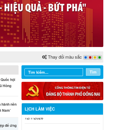
Thay đổi màu sắc
Tìm
 Quốc hội
Vũ Hồng
n hành nền
LỊCH LÀM VIỆC
ệt Nam’
Từ ngày 03/8/2026 đến ngày
iệp để ứng
09/8/2026