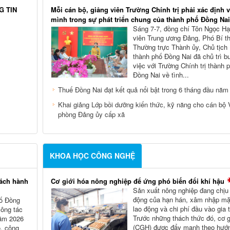
G TIN
Mỗi cán bộ, giảng viên Trường Chính trị phải xác định vị
mình trong sự phát triển chung của thành phố Đồng Nai
Sáng 7-7, đồng chí Tôn Ngọc Hạ
viên Trung ương Đảng, Phó Bí t
Thường trực Thành ủy, Chủ tịc
thành phố Đồng Nai đã chủ trì b
việc với Trường Chính trị thành 
Đồng Nai về tình...
Thuế Đồng Nai đạt kết quả nổi bật trong 6 tháng đầu năm
Khai giảng Lớp bồi dưỡng kiến thức, kỹ năng cho cán bộ
phòng Đảng ủy cấp xã
KHOA HỌC CÔNG NGHỆ
cách hành
Cơ giới hóa nông nghiệp để ứng phó biến đổi khí hậu
Sản xuất nông nghiệp đang chịu
động của hạn hán, xâm nhập mặn
hố Đồng
lao động và chi phí đầu vào gia 
công tác
Trước những thách thức đó, cơ g
năm 2026
(CGH) được đẩy mạnh theo hướn
ộ, công