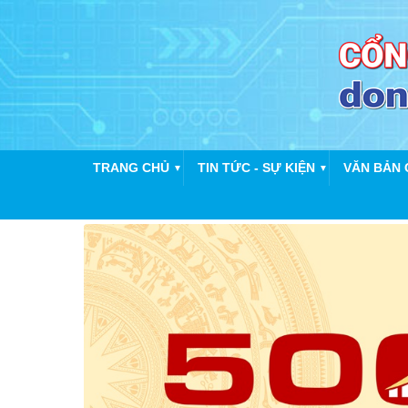
TRANG CHỦ
TIN TỨC - SỰ KIỆN
VĂN BẢN 
▼
▼