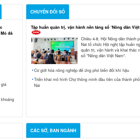
CHUYỂN ĐỔI SỐ
ác
Tập huấn quản trị, vận hành nền tảng số ‘Nông dân Việ
i Mỏ đá
Chiều 4-8, Hội Nông dân thành 
Nai tổ chức Hội nghị tập huấn n
quản trị, vận hành và khai thác 
số "Nông dân Việt Nam".
Cơ giới hóa nông nghiệp để ứng phó biến đổi khí hậu
Triển khai mô hình Chợ thông minh đầu tiên của thành ph
 giá
Nai
c khoáng
CÁC SỞ, BAN NGÀNH