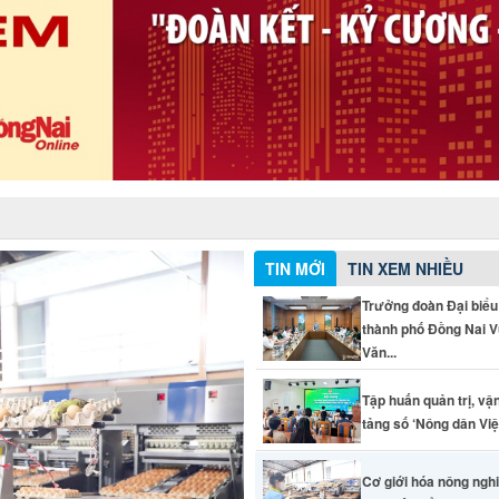
TIN MỚI
TIN XEM NHIỀU
Trưởng đoàn Đại biểu
thành phố Đồng Nai 
Văn...
Tập huấn quản trị, vậ
tảng số ‘Nông dân Vi
Cơ giới hóa nông ngh