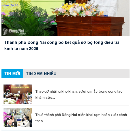
Tiếp tục đẩy mạnh các giải pháp để ngăn chặn, đẩy lùi tội
Thành phố Đồng Nai công bố kết quả sơ bộ tổng điều tra
phạm, tệ nạn ma túy
Tháo gỡ những khó khăn, vướng mắc trong công tác khám
Thuế thành phố Đồng Nai triển khai tạm hoãn xuất cảnh
kinh tế năm 2026
Đoàn Đại biểu Quốc hội thành phố Đồng Nai đóng góp ý
sức khỏe toàn dân
theo quy định mới
kiến về thành lập thành phố Bắc Ninh, Quảng Ninh và các
dự án giao thông trọng điểm
TIN MỚI
TIN XEM NHIỀU
Tháo gỡ những khó khăn, vướng mắc trong công tác
khám sức...
Thuế thành phố Đồng Nai triển khai tạm hoãn xuất cảnh
theo...