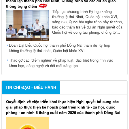
thành lập thành phố Bắc Ninh, Quảng Ninh và các dự án giao
thông trọng điểm
Tiếp tục chương trình Kỳ họp không
thường lệ thứ Nhất, Quốc hội khóa XVI,
sáng 6-8, Quốc hội nghe trình bày tờ trình,
báo cáo thẩm tra về dự án Nghị quyết của
Quốc hội về công tác phòng, chống tội...
Đoàn Đại biểu Quốc hội thành phố Đồng Nai tham dự Kỳ họp
không thường lệ thứ nhất, Quốc hội khóa XVI
Tháo gỡ các ‘điểm nghẽn’ về pháp luật, đặc biệt trong lĩnh vực
khoa học, công nghệ và đổi mới sáng tạo
TIN CHỈ ĐẠO - ĐIỀU HÀNH
Quyết định về việc triển khai thực hiện Nghị quyết bổ sung các
giải pháp thực hiện kế hoạch phát triển kinh tế - xã hội, quốc
phòng - an ninh 6 tháng cuối năm 2026 của thành phố Đồng Nai