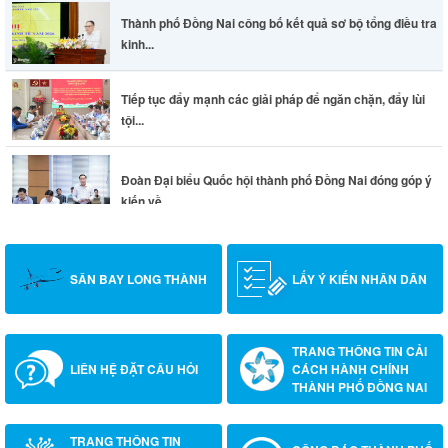
Thành phố Đồng Nai công bố kết quả sơ bộ tổng điều tra
kinh...
Tiếp tục đẩy mạnh các giải pháp để ngăn chặn, đẩy lùi
tội...
Đoàn Đại biểu Quốc hội thành phố Đồng Nai đóng góp ý
kiến về...
SÂN BAY LONG THÀNH
LẤY Ý KIẾN NHÂN DÂN
TRANG THÔNG TIN CẢI
LIÊN HỆ ĐẶT CÂU HỎI
CÁCH HÀNH CHÍNH
THÀNH PHỐ ĐỒNG NAI
TRANG THÔNG TIN