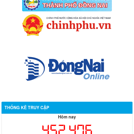
THỐNG KÊ TRUY CẬP
Hôm nay
452,476