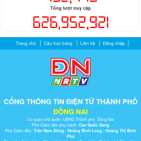
Tổng lượt truy cập
626,952,921
Trang chủ
Cấu trúc trang
Liên hệ
Đăng nhập
CỔNG THÔNG TIN ĐIỆN TỬ THÀNH PHỐ
ĐỒNG NAI
Cơ quan chủ quản: UBND Thành phố Đồng Nai
Phó Giám đốc phụ trách:
Cao Quốc Sang
Phó Giám đốc:
Trần Nam Đông - Hoàng Bình Long - Hoàng Thị Bích
Phú