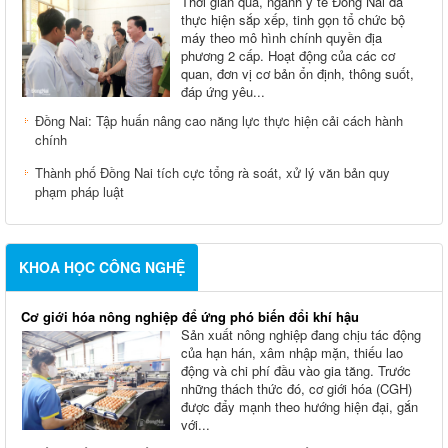
Thời gian qua, ngành y tế Đồng Nai đã
thực hiện sắp xếp, tinh gọn tổ chức bộ
máy theo mô hình chính quyền địa
phương 2 cấp. Hoạt động của các cơ
quan, đơn vị cơ bản ổn định, thông suốt,
đáp ứng yêu...
Đồng Nai: Tập huấn nâng cao năng lực thực hiện cải cách hành
chính
Thành phố Đồng Nai tích cực tổng rà soát, xử lý văn bản quy
phạm pháp luật
KHOA HỌC CÔNG NGHỆ
Cơ giới hóa nông nghiệp để ứng phó biến đổi khí hậu
Sản xuất nông nghiệp đang chịu tác động
của hạn hán, xâm nhập mặn, thiếu lao
động và chi phí đầu vào gia tăng. Trước
những thách thức đó, cơ giới hóa (CGH)
được đẩy mạnh theo hướng hiện đại, gắn
với...