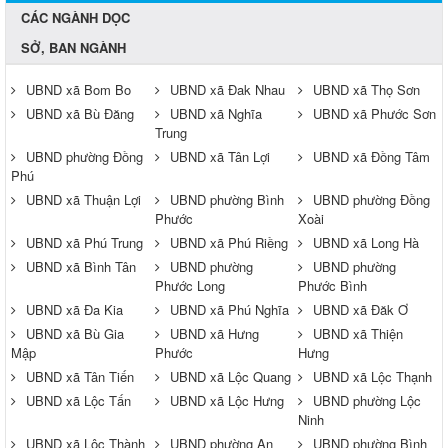
CÁC NGÀNH DỌC
SỞ, BAN NGÀNH
UBND xã Bom Bo
UBND xã Đak Nhau
UBND xã Thọ Sơn
UBND xã Bù Đăng
UBND xã Nghĩa
UBND xã Phước Sơn
Trung
UBND phường Đồng
UBND xã Tân Lợi
UBND xã Đồng Tâm
Phú
UBND xã Thuận Lợi
UBND phường Bình
UBND phường Đồng
Phước
Xoài
UBND xã Phú Trung
UBND xã Phú Riềng
UBND xã Long Hà
UBND xã Bình Tân
UBND phường
UBND phường
Phước Long
Phước Bình
UBND xã Đa Kia
UBND xã Phú Nghĩa
UBND xã Đăk Ơ
UBND xã Bù Gia
UBND xã Hưng
UBND xã Thiện
Mập
Phước
Hưng
UBND xã Tân Tiến
UBND xã Lộc Quang
UBND xã Lộc Thạnh
UBND xã Lộc Tấn
UBND xã Lộc Hưng
UBND phường Lộc
Ninh
UBND xã Lộc Thành
UBND phường An
UBND phường Bình