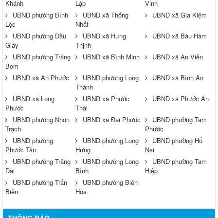
Khánh
Lập
Vinh
UBND phường Bình
UBND xã Thống
UBND xã Gia Kiệm
Lộc
Nhất
UBND phường Dầu
UBND xã Hưng
UBND xã Bàu Hàm
Giây
Thịnh
UBND phường Trảng
UBND xã Bình Minh
UBND xã An Viễn
Bom
UBND xã An Phước
UBND phường Long
UBND xã Bình An
Thành
UBND xã Long
UBND xã Phước
UBND xã Phước An
Phước
Thái
UBND phường Nhơn
UBND xã Đại Phước
UBND phường Tam
Trạch
Phước
UBND phường
UBND phường Long
UBND phường Hố
Phước Tân
Hưng
Nai
UBND phường Trảng
UBND phường Long
UBND phường Tam
Dài
Bình
Hiệp
UBND phường Trấn
UBND phường Biên
Biên
Hòa