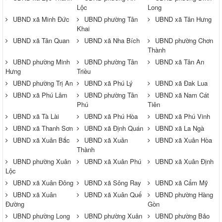
Lộc
Long
UBND xã Minh Đức
UBND phường Tân
UBND xã Tân Hưng
Khai
UBND xã Tân Quan
UBND xã Nha Bích
UBND phường Chơn
Thành
UBND phường Minh
UBND phường Tân
UBND xã Tân An
Hưng
Triều
UBND phường Trị An
UBND xã Phú Lý
UBND xã Đak Lua
UBND xã Phú Lâm
UBND phường Tân
UBND xã Nam Cát
Phú
Tiên
UBND xã Tà Lài
UBND xã Phú Hòa
UBND xã Phú Vinh
UBND xã Thanh Sơn
UBND xã Định Quán
UBND xã La Ngà
UBND xã Xuân Bắc
UBND xã Xuân
UBND xã Xuân Hòa
Thành
UBND phường Xuân
UBND xã Xuân Phú
UBND xã Xuân Định
Lộc
UBND xã Xuân Đông
UBND xã Sông Ray
UBND xã Cẩm Mỹ
UBND xã Xuân
UBND xã Xuân Quế
UBND phường Hàng
Đường
Gòn
UBND phường Long
UBND phường Xuân
UBND phường Bảo