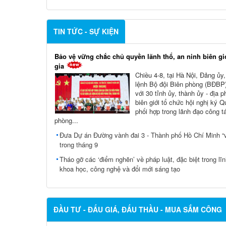
TIN TỨC - SỰ KIỆN
Bảo vệ vững chắc chủ quyền lãnh thổ, an ninh biên gi
gia
Chiều 4-8, tại Hà Nội, Đảng ủy
lệnh Bộ đội Biên phòng (BĐBP)
với 30 tỉnh ủy, thành ủy - địa 
biên giới tổ chức hội nghị ký 
phối hợp trong lãnh đạo công t
phòng...
Đưa Dự án Đường vành đai 3 - Thành phố Hồ Chí Minh “v
trong tháng 9
Tháo gỡ các ‘điểm nghẽn’ về pháp luật, đặc biệt trong lĩ
khoa học, công nghệ và đổi mới sáng tạo
ĐẦU TƯ - ĐẤU GIÁ, ĐẤU THẦU - MUA SẮM CÔNG