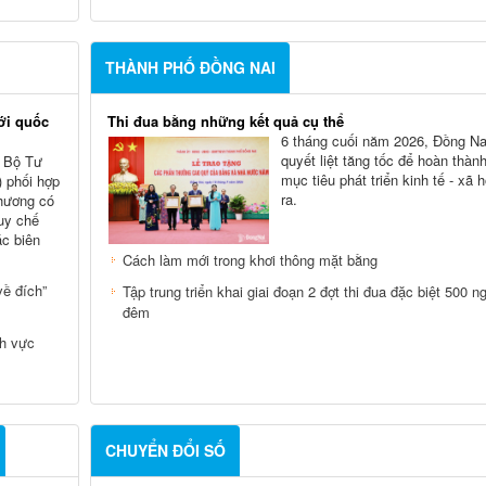
THÀNH PHỐ ĐỒNG NAI
ới quốc
Thi đua bằng những kết quả cụ thể
6 tháng cuối năm 2026, Đồng Na
quyết liệt tăng tốc để hoàn thàn
, Bộ Tư
mục tiêu phát triển kinh tế - xã 
 phối hợp
ra.
phương có
Quy chế
ác biên
Cách làm mới trong khơi thông mặt bằng
ề đích”
Tập trung triển khai giai đoạn 2 đợt thi đua đặc biệt 500 n
đêm
nh vực
CHUYỂN ĐỔI SỐ