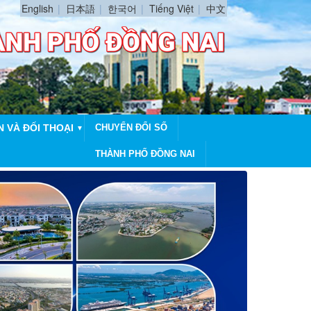
English
日本語
한국어
Tiếng Việt
中文
N VÀ ĐỐI THOẠI
CHUYỂN ĐỔI SỐ
▼
THÀNH PHỐ ĐỒNG NAI