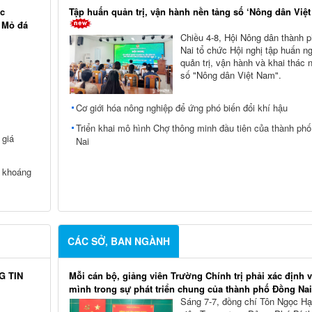
ác
Tập huấn quản trị, vận hành nền tảng số ‘Nông dân Việ
i Mỏ đá
Chiều 4-8, Hội Nông dân thành 
Nai tổ chức Hội nghị tập huấn n
quản trị, vận hành và khai thác 
số "Nông dân Việt Nam".
Cơ giới hóa nông nghiệp để ứng phó biến đổi khí hậu
Triển khai mô hình Chợ thông minh đầu tiên của thành ph
 giá
Nai
c khoáng
CÁC SỞ, BAN NGÀNH
G TIN
Mỗi cán bộ, giảng viên Trường Chính trị phải xác định vị
mình trong sự phát triển chung của thành phố Đồng Nai
Sáng 7-7, đồng chí Tôn Ngọc Hạ