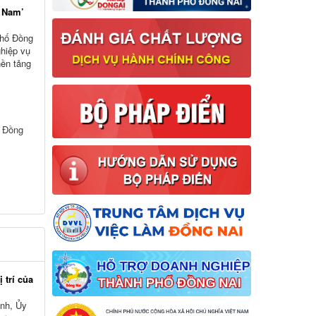
t Nam’
phố Đồng
ghiệp vụ
nền tảng
ố Đồng
 trí của
nh, Ủy