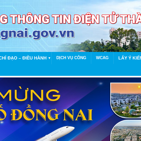
CHỈ ĐẠO – ĐIỀU HÀNH
DỊCH VỤ CÔNG
WCAG
LẤY Ý KIẾ
▼