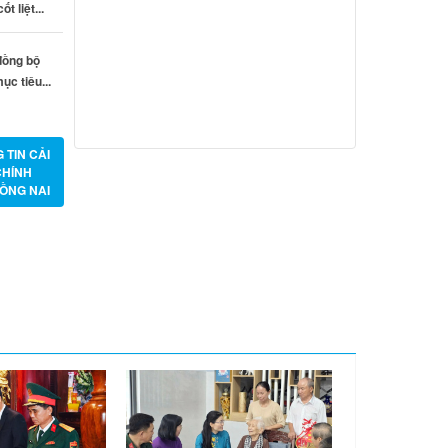
t liệt...
 đồng bộ
ục tiêu...
 TIN CẢI
CHÍNH
ỒNG NAI
Thông báo về việc tuyển dụng viên
chức năm 2026
Thông báo tuyển chọn tổ chức và cá
nhân chủ trì thực hiện nhiệm vụ khoa
học và công nghệ cấp thành phố sử