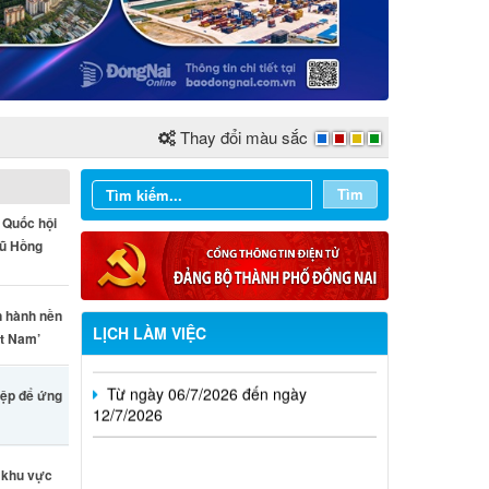
Từ ngày 03/8/2026 đến ngày
09/8/2026
Thay đổi màu sắc
Từ ngày 27/7/2026 đến ngày
02/8/2026
Tìm
 Quốc hội
Từ ngày 20/7/2026 đến ngày
Vũ Hồng
26/7/2026
Từ ngày 13/7/2026 đến ngày
18/7/2026
n hành nền
LỊCH LÀM VIỆC
ệt Nam’
Từ ngày 06/7/2026 đến ngày
12/7/2026
iệp để ứng
c khu vực