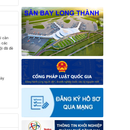
i cần
h các
hội đã đề
gày