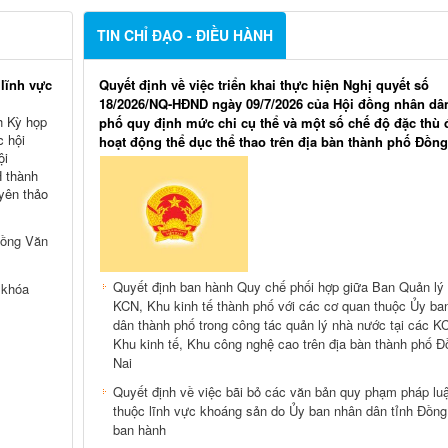
TIN CHỈ ĐẠO - ĐIỀU HÀNH
 lĩnh vực
Quyết định về việc triển khai thực hiện Nghị quyết số
18/2026/NQ-HĐND ngày 09/7/2026 của Hội đồng nhân dâ
nh Kỳ họp
phố quy định mức chi cụ thể và một số chế độ đặc thù 
c hội
hoạt động thể dục thể thao trên địa bàn thành phố Đồng
ội
 thành
yên thảo
Hồng Văn
Quyết định ban hành Quy chế phối hợp giữa Ban Quản lý
 khóa
KCN, Khu kinh tế thành phố với các cơ quan thuộc Ủy ba
dân thành phố trong công tác quản lý nhà nước tại các K
Khu kinh tế, Khu công nghệ cao trên địa bàn thành phố Đ
Nai
Quyết định về việc bãi bỏ các văn bản quy phạm pháp luậ
thuộc lĩnh vực khoáng sản do Ủy ban nhân dân tỉnh Đồng
ban hành