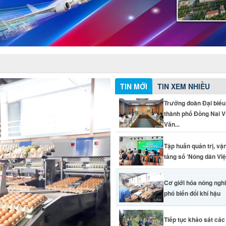
TIN MỚI
TIN XEM NHIỀU
Trưởng đoàn Đại biểu
thành phố Đồng Nai 
Văn...
Tập huấn quản trị, vậ
tảng số ‘Nông dân Vi
Cơ giới hóa nông ngh
phó biến đổi khí hậu
Tiếp tục khảo sát cá