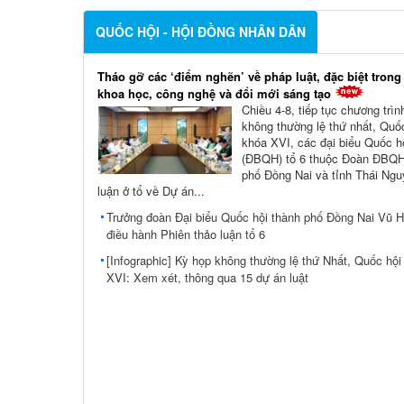
QUỐC HỘI - HỘI ĐỒNG NHÂN DÂN
Tháo gỡ các ‘điểm nghẽn’ về pháp luật, đặc biệt trong
khoa học, công nghệ và đổi mới sáng tạo
Chiều 4-8, tiếp tục chương trì
không thường lệ thứ nhất, Quố
khóa XVI, các đại biểu Quốc h
(ĐBQH) tổ 6 thuộc Đoàn ĐBQH
phố Đồng Nai và tỉnh Thái Ngu
luận ở tổ về Dự án...
Trưởng đoàn Đại biểu Quốc hội thành phố Đồng Nai Vũ 
điều hành Phiên thảo luận tổ 6
[Infographic] Kỳ họp không thường lệ thứ Nhất, Quốc hội
XVI: Xem xét, thông qua 15 dự án luật