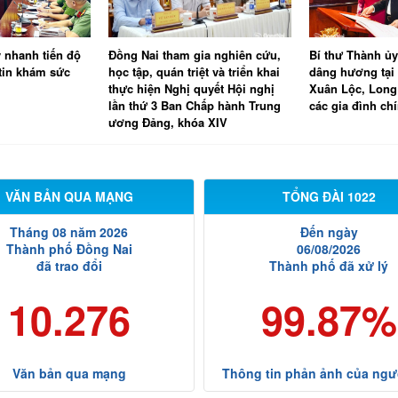
gia nghiên cứu,
Bí thư Thành ủy Vũ Hồng Văn
Phó Bí thư Th
ệt và triển khai
dâng hương tại Đền thờ liệt sĩ
ủy Tôn Ngọc Hạ
quyết Hội nghị
Xuân Lộc, Long Khánh và thăm
quà các Mẹ Vi
Chấp hành Trung
các gia đình chính sách
a XIV
VĂN BẢN QUA MẠNG
TỔNG ĐÀI 1022
Tháng 08 năm 2026
Đến ngày
Thành phố Đồng Nai
06/08/2026
đã trao đổi
Thành phố đã xử lý
10.276
99.87%
Văn bản qua mạng
Thông tin phản ảnh của ngư