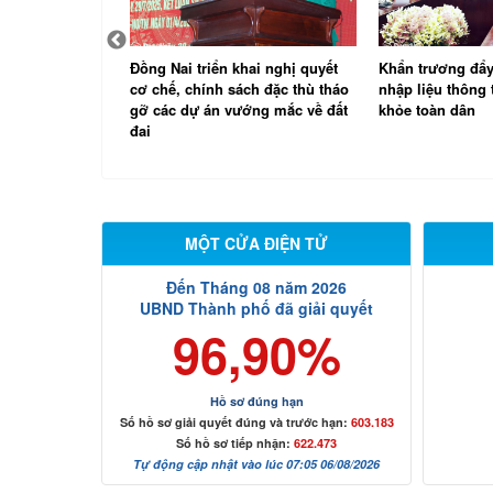
hai nghị quyết
Khẩn trương đẩy nhanh tiến độ
Đồng Nai tham 
ch đặc thù tháo
nhập liệu thông tin khám sức
học tập, quán tri
ớng mắc về đất
khỏe toàn dân
thực hiện Nghị 
lần thứ 3 Ban 
ương Đảng, khó
MỘT CỬA ĐIỆN TỬ
Đến Tháng 08 năm 2026
UBND Thành phố đã giải quyết
96,90%
Hồ sơ đúng hạn
Số hồ sơ giải quyết đúng và trước hạn:
603.183
Số hồ sơ tiếp nhận:
622.473
Tự động cập nhật vào lúc 07:05 06/08/2026