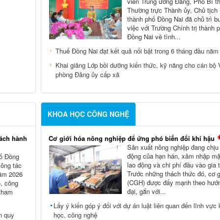
viên Trung ương Đảng, Phó Bí t
Thường trực Thành ủy, Chủ tịc
thành phố Đồng Nai đã chủ trì b
việc với Trường Chính trị thành 
Đồng Nai về tình...
Thuế Đồng Nai đạt kết quả nổi bật trong 6 tháng đầu năm
Khai giảng Lớp bồi dưỡng kiến thức, kỹ năng cho cán bộ
phòng Đảng ủy cấp xã
KHOA HỌC CÔNG NGHỆ
cách hành
Cơ giới hóa nông nghiệp để ứng phó biến đổi khí hậu
Sản xuất nông nghiệp đang chịu
động của hạn hán, xâm nhập mặn
hố Đồng
lao động và chi phí đầu vào gia 
công tác
Trước những thách thức đó, cơ g
năm 2026
(CGH) được đẩy mạnh theo hướn
ộ, công
đại, gắn với...
 tham
Lấy ý kiến góp ý đối với dự án luật liên quan đến lĩnh vực
n quy
học, công nghệ