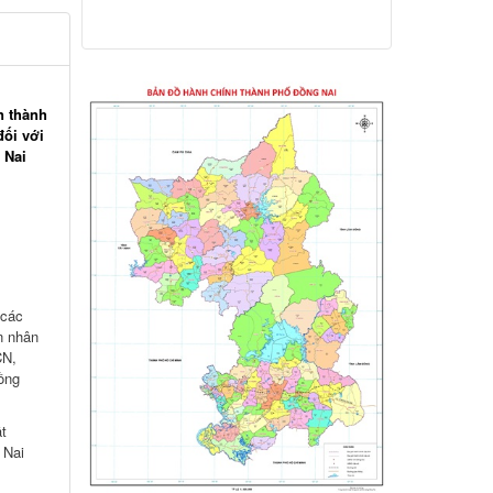
n thành
đối với
 Nai
 các
n nhân
CN,
ồng
t
 Nai