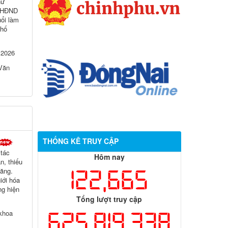
hư
h HĐND
uổi làm
phố
 2026
 Văn
THỐNG KÊ TRUY CẬP
 tác
Hôm nay
, thiếu
122,665
tăng.
iới hóa
g hiện
Tổng lượt truy cập
625,819,338
 khoa